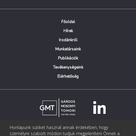
Főoldal
Hírek
Irodánkról
Munkatársaink
Publikációk
Tevékenységeink
Elérhetőség
Honlapunk sütiket használ annak érdekében, hogy
© Copyright Gárdos Mosonyi Tomori Ügyvédi Iroda
személyre szabott módon tudjuk megjeleníteni Önnek a
postmaster@gmtlegal.hu