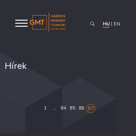
HU
EN
Hírek
...
1
84
85
86
87