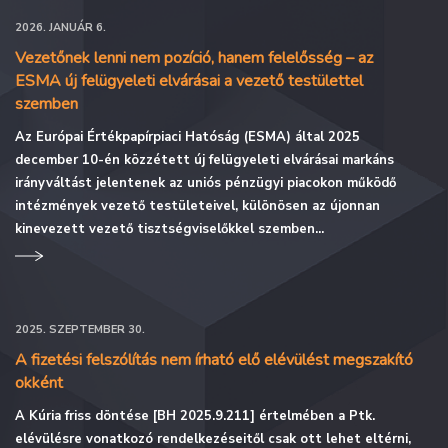
2026. JANUÁR 6.
Vezetőnek lenni nem pozíció, hanem felelősség – az
ESMA új felügyeleti elvárásai a vezető testülettel
szemben
Az Európai Értékpapírpiaci Hatóság (ESMA) által 2025
december 10-én közzétett új felügyeleti elvárásai markáns
irányváltást jelentenek az uniós pénzügyi piacokon működő
intézmények vezető testületeivel, különösen az újonnan
kinevezett vezető tisztségviselőkkel szemben...
2025. SZEPTEMBER 30.
A fizetési felszólítás nem írható elő elévülést megszakító
okként
A Kúria friss döntése [BH 2025.9.211] értelmében a Ptk.
elévülésre vonatkozó rendelkezéseitől csak ott lehet eltérni,