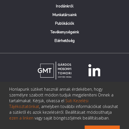
Irodánkról
Munkatársaink
Publikációk
Tevékenységeink
Elérhetőség
Honlapunk sütiket használ annak érdekében, hogy
© Copyright Gárdos Mosonyi Tomori Ügyvédi Iroda
személyre szabott módon tudjuk megjeleníteni Önnek a
postmaster@gmtlegal.hu
tartalmakat. Kérjük, olvassa el
Süti Kezelési
Tájékoztatónkat
, amelyben további információkat olvashat
Adatkezelési tájékoztató
a sütikről és azok kezeléséről. Beállításait módosíthatja
ezen a linken
vagy saját böngészőjének beállításaiban.