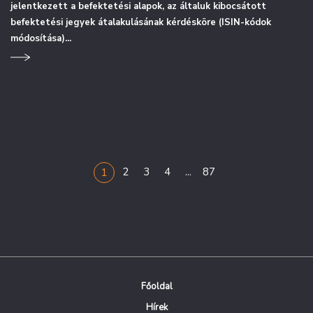
jelentkezett a befektetési alapok, az általuk kibocsátott
befektetési jegyek átalakulásának kérdésköre (ISIN-kódok
módosítása)...
...
1
2
3
4
87
Főoldal
Hírek