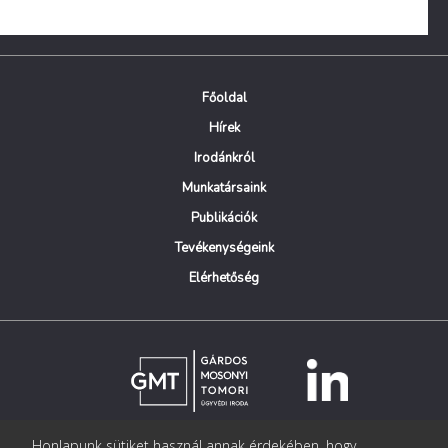
Főoldal
Hírek
Irodánkról
Munkatársaink
Publikációk
Tevékenységeink
Elérhetőség
Honlapunk sütiket használ annak érdekében, hogy
© Copyright Gárdos Mosonyi Tomori Ügyvédi Iroda