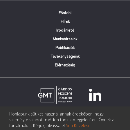
Főoldal
Hírek
Irodánkról
Munkatársaink
Publikációk
Tevékenységeink
Elérhetőség
Honlapunk sütiket használ annak érdekében, hogy
© Copyright Gárdos Mosonyi Tomori Ügyvédi Iroda
személyre szabott módon tudjuk megjeleníteni Önnek a
postmaster@gmtlegal.hu
tartalmakat. Kérjük, olvassa el
Süti Kezelési