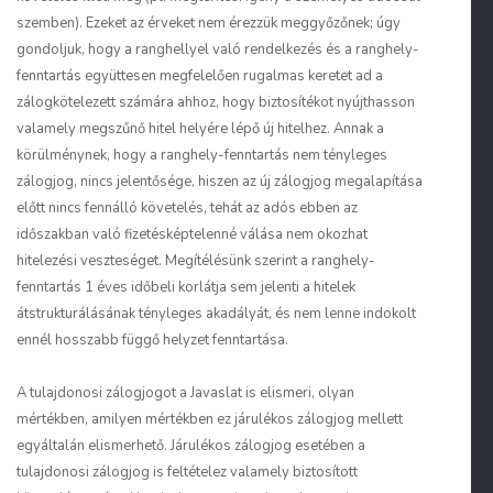
szemben). Ezeket az érveket nem érezzük meggyőzőnek; úgy
gondoljuk, hogy a ranghellyel való rendelkezés és a ranghely-
fenntartás együttesen megfelelően rugalmas keretet ad a
zálogkötelezett számára ahhoz, hogy biztosítékot nyújthasson
valamely megszűnő hitel helyére lépő új hitelhez. Annak a
körülménynek, hogy a
ranghely-fenntartás
nem tényleges
zálogjog, nincs jelentősége, hiszen az új zálogjog megalapítása
előtt nincs fennálló követelés, tehát az adós ebben az
időszakban való fizetésképtelenné válása nem okozhat
hitelezési veszteséget. Megítélésünk szerint a ranghely-
fenntartás 1 éves időbeli korlátja sem jelenti a hitelek
átstrukturálásának tényleges akadályát, és nem lenne indokolt
ennél hosszabb függő helyzet fenntartása.
A
tulajdonosi zálogjogot
a Javaslat is elismeri, olyan
mértékben, amilyen mértékben ez járulékos zálogjog mellett
egyáltalán elismerhető. Járulékos zálogjog esetében a
tulajdonosi zálogjog is feltételez valamely biztosított