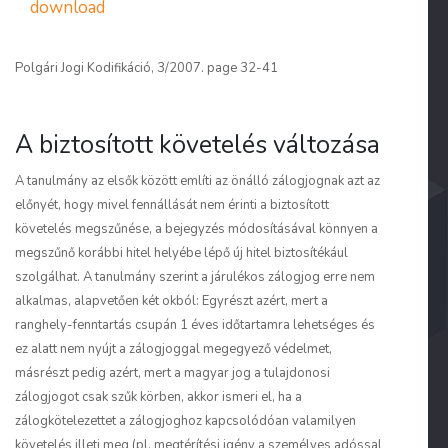
download
Polgári Jogi Kodifikáció, 3/2007. page 32-41
A biztosított követelés változása
A tanulmány az elsők között említi az önálló zálogjognak azt az
előnyét, hogy mivel fennállását nem érinti a biztosított
követelés megszűnése, a bejegyzés módosításával könnyen a
megszűnő korábbi hitel helyébe lépő új hitel biztosítékául
szolgálhat. A tanulmány szerint a járulékos zálogjog erre nem
alkalmas, alapvetően két okból: Egyrészt azért, mert a
ranghely-fenntartás csupán 1 éves időtartamra lehetséges és
ez alatt nem nyújt a zálogjoggal megegyező védelmet,
másrészt pedig azért, mert a magyar jog a tulajdonosi
zálogjogot csak szűk körben, akkor ismeri el, ha a
zálogkötelezettet a zálogjoghoz kapcsolódóan valamilyen
követelés illeti meg (pl. megtérítési igény a személyes adóssal