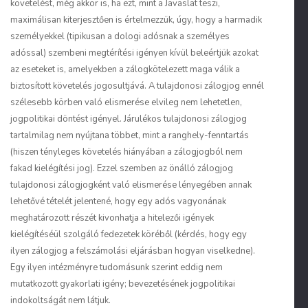
követelést, még akkor is, ha ezt, mint a Javaslat teszi,
maximálisan kiterjesztően is értelmezzük, úgy, hogy a harmadik
személyekkel (tipikusan a dologi adósnak a személyes
adóssal) szembeni megtérítési igényen kívül beleértjük azokat
az eseteket is, amelyekben a zálogkötelezett maga válik a
biztosított követelés jogosultjává. A tulajdonosi zálogjog ennél
szélesebb körben való elismerése elvileg nem lehetetlen,
jogpolitikai döntést igényel. Járulékos tulajdonosi zálogjog
tartalmilag nem nyújtana többet, mint a ranghely-fenntartás
(hiszen tényleges követelés hiányában a zálogjogból nem
fakad kielégítési jog). Ezzel szemben az önálló zálogjog
tulajdonosi zálogjogként való elismerése lényegében annak
lehetővé tételét jelentené, hogy egy adós vagyonának
meghatározott részét kivonhatja a hitelezői igények
kielégítéséül szolgáló fedezetek köréből (kérdés, hogy egy
ilyen zálogjog a felszámolási eljárásban hogyan viselkedne).
Egy ilyen intézményre tudomásunk szerint eddig nem
mutatkozott gyakorlati igény; bevezetésének jogpolitikai
indokoltságát nem látjuk.