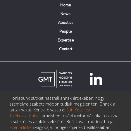
Home
News
About us
People
Expertise
Contact
Honlapunk sütiket használ annak érdekében, hogy
© Copyright Gárdos Mosonyi Tomori Ügyvédi Iroda
személyre szabott módon tudjuk megjeleníteni Önnek a
postmaster@gmtlegal.hu
tartalmakat. Kérjük, olvassa el
Süti Kezelési
Tájékoztatónkat
, amelyben további információkat olvashat
Data privacy notice
a sütikről és azok kezeléséről. Beállításait módosíthatja
ezen a linken
vagy saját böngészőjének beállításaiban.