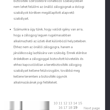
biztosítéki szerződésre vonatkozó szabályokban
nem lehet felülírni az önálló zálogjognak a dologi
szabályok körében megállapított alapvető
szabályait.
Számunkra úgy tűnik, hogy valódi igény van arra,
hogy a zálogjog legyen
rugalmasabban
alkalmazható
az üzleti élet különböző helyzeteiben.
Ehhez nem az önálló zálogjogra, hanem a
járulékosság lazítására van szükség. Ennek elérése
érdekében a zálogjoggal biztosított követelés és
ehhez kapcsolódóan a keretbiztosítéki zálogjog
szabályait kellene felülvizsgálni, továbbá meg
kellene teremteni a biztosítéki ügynök
alkalmazásának jogi feltételeit.
10
11
12
13
14
15
16
17
18
19
Next page