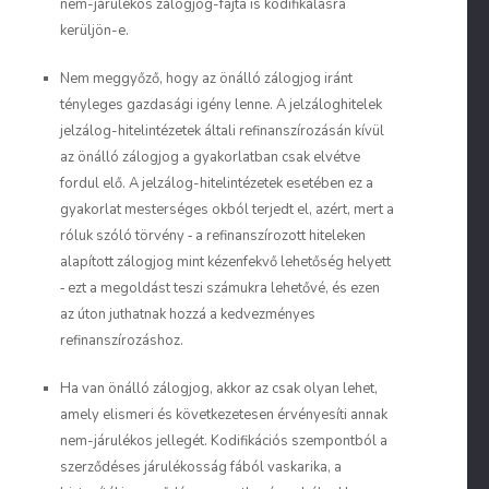
nem-járulékos zálogjog-fajta is kodifikálásra
kerüljön-e
.
Nem meggyőző, hogy az önálló zálogjog iránt
tényleges
gazdasági igény
lenne. A jelzáloghitelek
jelzálog-hitelintézetek általi refinanszírozásán kívül
az önálló zálogjog a gyakorlatban csak elvétve
fordul elő. A jelzálog-hitelintézetek esetében ez a
gyakorlat
mesterséges
okból terjedt el, azért, mert a
róluk szóló törvény ‑ a refinanszírozott hiteleken
alapított zálogjog mint kézenfekvő lehetőség helyett
‑ ezt a megoldást teszi számukra lehetővé, és ezen
az úton juthatnak hozzá a kedvezményes
refinanszírozáshoz.
Ha van önálló zálogjog, akkor az csak olyan lehet,
amely elismeri és következetesen érvényesíti annak
nem-járulékos jellegét. Kodifikációs szempontból a
szerződéses járulékosság
fából vaskarika, a