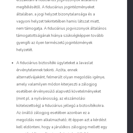
elszakítani a
fiduciárius jogviszonyok általános
megítélésétől
. A fiduciárius jogintézményeket
általában, a jogi helyzet bizonytalansága és a
vagyoni helyzet tekintetében hamis látszat miatt,
nem támogatja. A fiduciárius jogviszonyok általános
támogatottságának hiánya szükségképpen tovább
gyengíti az ilyen természetű jogintézmények
helyzetét.
A fiduciárius biztosítéki ügyleteket a Javaslat
érvénytelennek tekinti. Azóta, ennek
alternatívájaként, felmerült olyan megoldás igénye,
amely valamilyen módon kiterjeszti a zálogjog
esetében érvényesülő alapvető követelményeket
(mint pl. a nyilvánosság, az elszámolási
kötelezettség) a fiduciárius jellegű a biztosítékokra.
Az önálló zálogjog esetében azonban ez a
megoldás nem alkalmazható; itt éppen azt a kérdést
kell eldönteni, hogy a járulékos zálogjog mellett egy