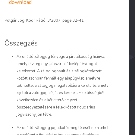
download
Polgári Jogi Kodifikáció, 3/2007. page 32-41
Összegzés
Az önálló zálogjog lényege a járulékosság hiánya,
amely elvileg egy „absztrakt” kielégítési jogot
keletkeztet. A zálogjogosult és a zálogkötelezett
között azonban fennáll egy alapügylet, amelyre
tekintettel a zálogjog megalapításra került, és amely
kijelöli a zálogjog célját és kereteit. E kettősségből
következően és a két eltérő helyzet
összeegyeztetésére a felek között
fiduciárius
jogviszony
jön létre.
Az önálló zálogjog jogalkotói megítélését nem lehet