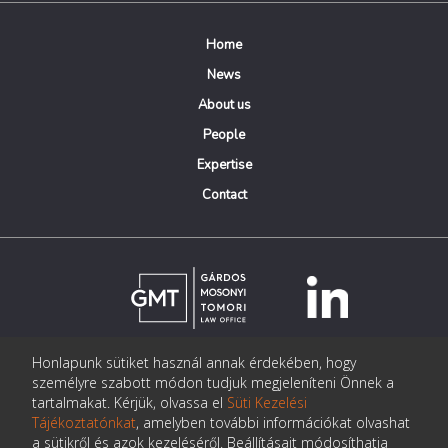
Home
News
About us
People
Expertise
Contact
Honlapunk sütiket használ annak érdekében, hogy
© Copyright Gárdos Mosonyi Tomori Ügyvédi Iroda
személyre szabott módon tudjuk megjeleníteni Önnek a
postmaster@gmtlegal.hu
tartalmakat. Kérjük, olvassa el
Süti Kezelési
Tájékoztatónkat
, amelyben további információkat olvashat
Data privacy notice
a sütikről és azok kezeléséről. Beállításait módosíthatja