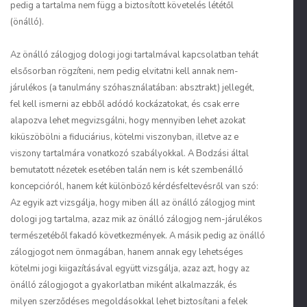
pedig a tartalma nem függ a biztosított követelés lététől
(önálló).
Az önálló zálogjog dologi jogi tartalmával kapcsolatban tehát
elsősorban rögzíteni, nem pedig elvitatni kell annak nem-
járulékos (a tanulmány szóhasználatában: absztrakt) jellegét,
fel kell ismerni az ebből adódó kockázatokat, és csak erre
alapozva lehet megvizsgálni, hogy mennyiben lehet azokat
kiküszöbölni a fiduciárius, kötelmi viszonyban, illetve az e
viszony tartalmára vonatkozó szabályokkal. A Bodzási által
bemutatott nézetek esetében talán nem is két szembenálló
koncepcióról, hanem két különböző kérdésfeltevésről van szó:
Az egyik azt vizsgálja, hogy miben áll
az önálló zálogjog mint
dologi jog
tartalma, azaz mik az önálló zálogjog nem-járulékos
természetéből fakadó következmények. A másik pedig az önálló
zálogjogot nem önmagában, hanem annak egy lehetséges
kötelmi jogi kiigazításával együtt
vizsgálja, azaz azt, hogy az
önálló zálogjogot a gyakorlatban miként alkalmazzák, és
milyen szerződéses megoldásokkal lehet biztosítani a felek