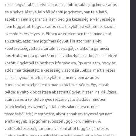
kezességvállalás illetve a garancia-kibocsátás jogcíme az adós
és a helytállást vállaló fél közötti jogviszonyban található,
azonban sem a garancia, sem pedig a kezesség érvényessége
nem függ attól, hogy az adós és a helytállást vállaló fél közötti
szerződés érvényes-e. Ebben az értelemben tehát mindkettő
absztrakt, azaz nem jogcímes
ügylet. Ha azonban a két
kötelezettségvállalás tartalmát vizsgáljuk, akkor a garancia
absztrakt, mert a garantőr nem hivatkozhat az adós és a hitelező
közötti ügyletből felhozható kifogásokra, így arra sem, hogy az
adós már teljesített; a kezesség viszont járulékos, mert a kezes
csak annyiban köteles helytállni, amennyiben az adós
elmulasztotta teljesíteni a maga kötelezettségét. Egy másik
példa: a váltó
kibocsátása
absztrakt ügylet, hiszen, ha kiállítása,
aláírása és a rendelvényes részére való átadása rendben
(cselekvőképes személy által, erőszakmentesen, nem
tévedésből stb.) megtörtént, akkor annak érvényességét nem
érintik egyéb, a jogcímmel összefüggő körülmények. A
váltókötelezettség
tartalma viszont attól függően járulékos