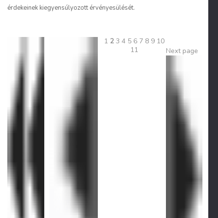
érdekeinek kiegyensúlyozott érvényesülését.
1
2
3
4
5
6
7
8
9
10
11
Next page