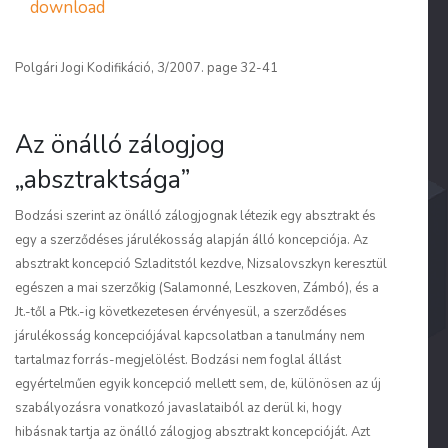
download
Polgári Jogi Kodifikáció, 3/2007. page 32-41
Az önálló zálogjog
„absztraktsága”
Bodzási szerint az önálló zálogjognak létezik egy absztrakt és
egy a szerződéses járulékosság alapján álló koncepciója. Az
absztrakt koncepció Szladitstól kezdve, Nizsalovszkyn keresztül
egészen a mai szerzőkig (Salamonné, Leszkoven, Zámbó), és a
Jt.-től a Ptk.-ig következetesen érvényesül, a szerződéses
járulékosság koncepciójával kapcsolatban a tanulmány nem
tartalmaz forrás-megjelölést. Bodzási nem foglal állást
egyértelműen egyik koncepció mellett sem, de, különösen az új
szabályozásra vonatkozó javaslataiból az derül ki, hogy
hibásnak tartja az önálló zálogjog absztrakt koncepcióját. Azt