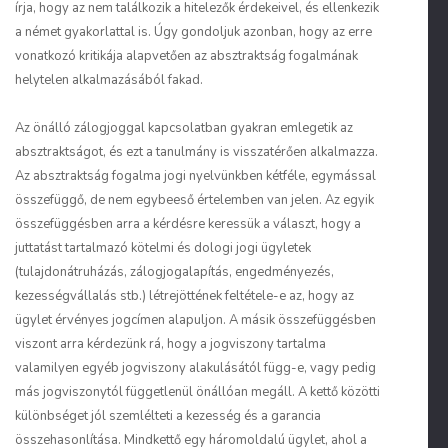
írja, hogy az nem találkozik a hitelezők érdekeivel, és ellenkezik
a német gyakorlattal is. Úgy gondoljuk azonban, hogy az erre
vonatkozó kritikája alapvetően az absztraktság fogalmának
helytelen alkalmazásából fakad.
Az önálló zálogjoggal kapcsolatban gyakran emlegetik az
absztraktságot, és ezt a tanulmány is visszatérően alkalmazza.
Az absztraktság fogalma jogi nyelvünkben kétféle, egymással
összefüggő, de nem egybeeső értelemben van jelen. Az egyik
összefüggésben arra a kérdésre keressük a választ, hogy a
juttatást tartalmazó kötelmi és dologi jogi ügyletek
(tulajdonátruházás, zálogjogalapítás, engedményezés,
kezességvállalás stb.)
létrejöttének
feltétele-e az, hogy az
ügylet érvényes jogcímen alapuljon. A másik összefüggésben
viszont arra kérdezünk rá, hogy a jogviszony
tartalma
valamilyen egyéb jogviszony alakulásától függ-e, vagy pedig
más jogviszonytól függetlenül önállóan megáll. A kettő közötti
különbséget jól szemlélteti a kezesség és a garancia
összehasonlítása. Mindkettő egy háromoldalú ügylet, ahol a