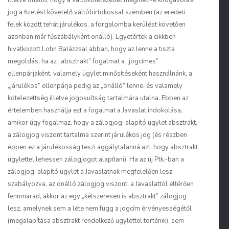
illetve önálló, hogy a váltókötelezettet megilleti-e kifogásolási
jog a fizetést követelő váltóbirtokossal szemben (az eredeti
felek között tehát járulékos, a forgalomba kerülést követően
azonban már főszabályként önálló). Egyetértek a cikkben
hivatkozott Lohn Balázzsal abban, hogy az lenne a tiszta
megoldás, ha az „absztrakt” fogalmat a „jogcímes”
ellenpárjaként, valamely
ügylet
minősítéseként használnánk, a
„járulékos” ellenpárja pedig az „önálló” lenne, és valamely
kötelezettség illetve jogosultság
tartalmára utalna. Ebben az
értelemben használja ezt a fogalmat a Javaslat indokolása,
amikor úgy fogalmaz, hogy a zálogjog-alapító ügylet
absztrakt
,
a zálogjog viszont tartalma szerint
járulékos
jog (és részben
éppen ez a járulékosság teszi aggálytalanná azt, hogy absztrakt
ügylettel lehessen zálogjogot alapítani)
.
Ha az új Ptk.-ban a
zálogjog-alapító ügylet a Javaslatnak megfelelően lesz
szabályozva, az önálló zálogjog viszont, a Javaslattól eltérően
fennmarad, akkor az egy „kétszeresen is absztrakt” zálogjog
lesz, amelynek sem a léte nem függ a jogcím érvényességétől
(megalapítása absztrakt rendelkező ügylettel történik), sem