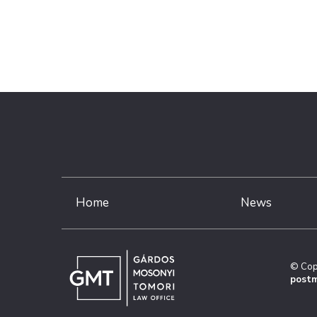
Home
News
© Cop
postm