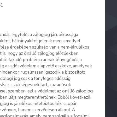
41
dás: Egyfelől a zálogjog járulékossága
ként, hátrányaként jelenik meg, amellyel
vítése érdekében szükség van a nem-járulékos
t is, hogy az önálló zálogjog előzőekben
abból fakadó probléma annak lényegéből, a
ság az adósvédelem alapvető eszköze, amelynek
mindenkor rugalmasan igazodik a biztosított
a dologi jog csak a tényleges adósság
ási is szükségesnek tartja az adósok
sel szemben, ezt a védelmet az önálló zálogjog
ésben látja megteremthetőnek. Ebből következik
ogjog is járulékos hitelbiztosíték, csupán
törvényen, hanem szerződésen alapul. A
egfogalmazás, amely nem szolgálja a fogalmi