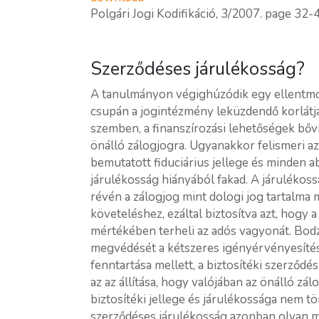
Polgári Jogi Kodifikáció, 3/2007. page 32-
Szerződéses járulékosság?
A tanulmányon végighúzódik egy ellentmon
csupán a jogintézmény leküzdendő korlátja
szemben, a finanszírozási lehetőségek bő
önálló zálogjogra. Ugyanakkor felismeri az
bemutatott fiduciárius jellege és minden 
járulékosság hiányából fakad. A járulékos
révén a zálogjog mint dologi jog tartalma 
követeléshez, ezáltal biztosítva azt, hogy 
mértékében terheli az adós vagyonát. Bodz
megvédését a kétszeres igényérvényesítés
fenntartása mellett, a biztosítéki szerződ
az az állítása, hogy valójában az önálló zál
biztosítéki jellege és járulékossága nem 
szerződéses járulékosság azonban olyan m