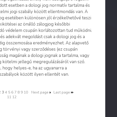
 adott esetben a dologi jog normatív tartalma és
elmi jogi szabály között ellentmondás van. A
jog esetében különösen jól érzékelhetővé teszi
kikötései az önálló zálogjog későbbi
adó védelem csupán korlátozottan tud működni.
és adekvát megoldást csak a dologi jog és a
edig összemosása eredményezhet. Az alapvető
g törvényi vagy szerződéses (ez csupán
osság
magának a dologi jognak a tartalma
, vagy
 kötelmi jellegű megregulázásáról van szó.
, hogy helyes-e, ha az ugyanarra a
zabályok között ilyen ellentét van.
2
3
4
5
6
7
8
9
10
Next page
Last page
11
12