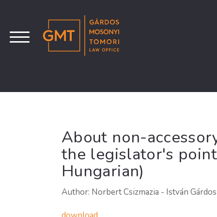
About non-accessor
the legislator's point
Hungarian)
Author: Norbert Csizmazia - István Gárdos
download