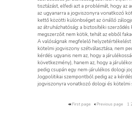
tisztázást, elfedi azt a problémát, hogy az
az ugyanarra a jogviszonyra vonatkozó köt
kettő közötti különbséget az önálló zálog
az átruházhatóság: a biztosítéki szerződés 
megszerzőit nem kötik, tehát az ebből fak
A valóságnak megfelelő helyzetértékelést 
kötelmi jogviszony szétválasztása, nem p
kérdés ugyanis nem az, hogy a járulékossá
következmény), hanem az, hogy a járulék
pedig csupán egy nem-járulékos dologi jog
Jogpolitikai szempontból pedig az a kérdés
jogviszonyra vonatkozó dologi és kötelmi s
First page
Previous page
1