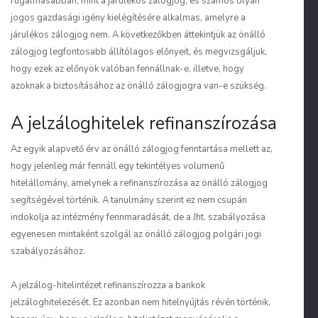
rugalmasabban, mint a járulékos zálogjog, és számos olyan
jogos gazdasági igény kielégítésére alkalmas, amelyre a
járulékos zálogjog nem. A következőkben áttekintjük az önálló
zálogjog legfontosabb állítólagos előnyeit, és megvizsgáljuk,
hogy ezek az előnyök valóban fennállnak-e, illetve, hogy
azoknak a biztosításához az önálló zálogjogra van-e szükség.
A jelzáloghitelek refinanszírozása
Az egyik alapvető érv az önálló zálogjog fenntartása mellett az,
hogy jelenleg már fennáll egy tekintélyes volumenű
hitelállomány, amelynek a refinanszírozása az önálló zálogjog
segítségével történik. A tanulmány szerint ez nem csupán
indokolja az intézmény fennmaradását, de a Jht. szabályozása
egyenesen mintaként szolgál az önálló zálogjog polgári jogi
szabályozásához.
A jelzálog-hitelintézet refinanszírozza a bankok
jelzáloghitelezését. Ez azonban nem hitelnyújtás révén történik,