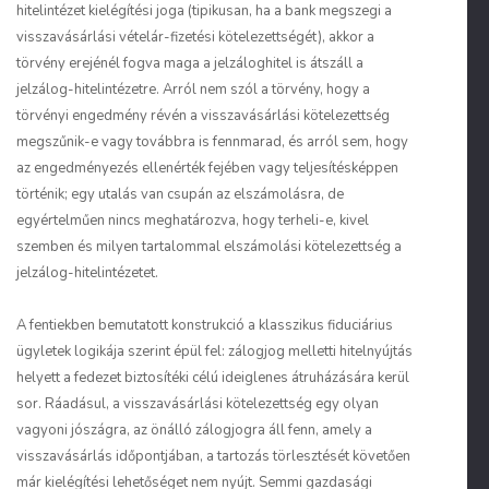
hitelintézet kielégítési joga (tipikusan, ha a bank megszegi a
visszavásárlási vételár-fizetési kötelezettségét), akkor a
törvény erejénél fogva maga a jelzáloghitel is átszáll a
jelzálog-hitelintézetre. Arról nem szól a törvény, hogy a
törvényi engedmény révén a visszavásárlási kötelezettség
megszűnik-e vagy továbbra is fennmarad, és arról sem, hogy
az engedményezés ellenérték fejében vagy teljesítésképpen
történik; egy utalás van csupán az elszámolásra, de
egyértelműen nincs meghatározva, hogy terheli-e, kivel
szemben és milyen tartalommal elszámolási kötelezettség a
jelzálog-hitelintézetet.
A fentiekben bemutatott konstrukció a klasszikus fiduciárius
ügyletek logikája szerint épül fel: zálogjog melletti hitelnyújtás
helyett a fedezet biztosítéki célú ideiglenes átruházására kerül
sor. Ráadásul, a visszavásárlási kötelezettség egy olyan
vagyoni jószágra, az önálló zálogjogra áll fenn, amely a
visszavásárlás időpontjában, a tartozás törlesztését követően
már kielégítési lehetőséget nem nyújt. Semmi gazdasági