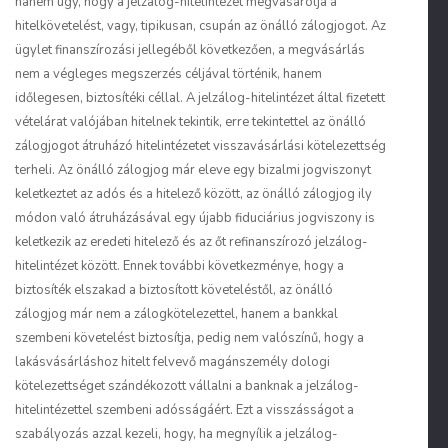
hanem úgy, hogy a jelzálog-hitelintézet megvásárolja a
hitelkövetelést, vagy, tipikusan, csupán az önálló zálogjogot. Az
ügylet finanszírozási jellegéből következően, a megvásárlás
nem a végleges megszerzés céljával történik, hanem
időlegesen,
biztosítéki céllal
. A jelzálog-hitelintézet által fizetett
vételárat valójában hitelnek tekintik, erre tekintettel az önálló
zálogjogot átruházó hitelintézetet visszavásárlási kötelezettség
terheli. Az önálló zálogjog már eleve egy bizalmi jogviszonyt
keletkeztet az adós és a hitelező között, az önálló zálogjog ily
módon való átruházásával egy
újabb fiduciárius jogviszony
is
keletkezik az eredeti hitelező és az őt refinanszírozó jelzálog-
hitelintézet között. Ennek további következménye, hogy a
biztosíték elszakad a biztosított követeléstől, az önálló
zálogjog már nem a zálogkötelezettel, hanem a bankkal
szembeni követelést biztosítja, pedig nem valószínű, hogy a
lakásvásárláshoz hitelt felvevő magánszemély dologi
kötelezettséget szándékozott vállalni a banknak a jelzálog-
hitelintézettel szembeni adósságáért. Ezt a visszásságot a
szabályozás azzal kezeli, hogy, ha megnyílik a jelzálog-