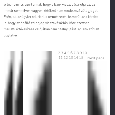
értelme nincs ezért annak, hogy a bank visszavásárolja ezt az
immár semmilyen vagyoni értékkel nem rendelkező zálogjogot.
Ezért, túl az ügylet fiduciárius természetén, felmerül az a kérdés
is, hogy az önálló zálogjog visszavásárlási kötelezettség
melletti értékesítése valójában nem hitelnyújtást leplező
színlelt
ügylet-e
.
1
2
3
4
5
6
7
8
9
10
11
12
13
14
15
Next page