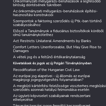
Önkormányzati mélygarázs-beruházások a legfelsőbb
bíróság döntésének tükrében
Az önkormányzati mélygarázs-beruházások építési-
hasznosítási konstrukciói
Szempontok a faktoring szerződés új Ptk.-ban történő
szabályozásához
Előszó a Tanulmányok a fiduciárius biztosítékok köréből
című tanulmánykötethez
Act Restricts Unilateral Amendments by Banks
Comfort Letters Unenforceable, But May Give Rise to
Damages
A vételi jog és a feltűnő értékaránytalanság
Követelések és jogok az új Polgári Törvénykönyvben
Recodification of the Hungarian Civil Law
Az európai jog alapelvei - új állomás az európai
magánjogi jogegységesítés folyamatában?
A megbízó kártérítési felelőssége visszterhes megbízási
szerződés azonnali hatályú felmondása esetén
Az ügyleti képviselet szabályainak rendszertani
elhelyezése
Társasági tagsági jogon fennálló haszonélvezet