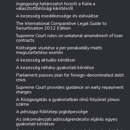
Jogegységi határozatot hozott a Kúria a
választottbírósági kikötésről
A kezesség esedékessége és elévülése
The International Comparative Legal Guide to
Securitisation 2012 Edition
Supreme Court rules on unilateral amendment of loan
contracts
Költségek viselése a per perakadály miatti
megszüntetése esetén
A kezesség aktuális kérdései
A kezesség néhány gyakorlati kérdése
Parliament passes plan for foreign-denominated debt
crisis
Supreme Court provides guidance on early repayment
charges
A Közigazgatás a gyakorlatban című folyóirat júniusi
száma
A pénzügyi fióktelep jogképessége
Az önkormányzati adósságrendezési eljárás egyes
gyakorlati kérdései