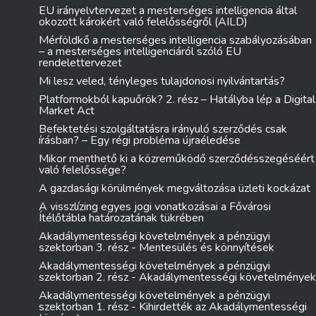
EU irányelvtervezet a mesterséges intelligencia által
okozott károkért való felelősségről (AILD)
Mérföldkő a mesterséges intelligencia szabályozásában
– a mesterséges intelligenciáról szóló EU
rendelettervezet
Mi lesz veled, tényleges tulajdonosi nyilvántartás?
Platformokból kapuőrök? 2. rész – Hatályba lép a Digital
Market Act
Befektetési szolgáltatásra irányuló szerződés csak
írásban? – Egy régi probléma újraéledése
Mikor menthető ki a közreműködő szerződésszegéséért
való felelőssége?
A gazdasági körülmények megváltozása üzleti kockázat
A visszlízing egyes jogi vonatkozásai a Fővárosi
Ítélőtábla határozatának tükrében
Akadálymentességi követelmények a pénzügyi
szektorban 3. rész - Mentesülés és könnyítések
Akadálymentességi követelmények a pénzügyi
szektorban 2. rész - Akadálymentességi követelmények
Akadálymentességi követelmények a pénzügyi
szektorban 1. rész - Kihirdették az Akadálymentességi