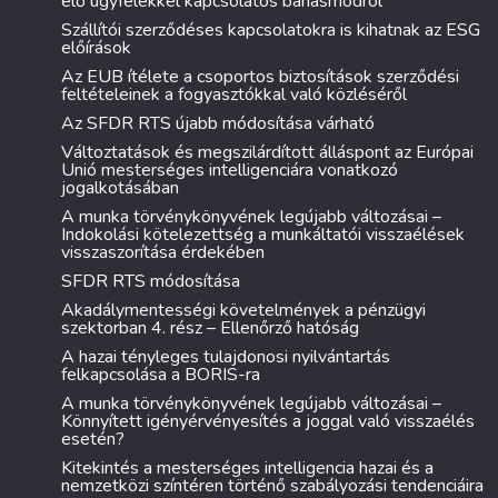
élő ügyfelekkel kapcsolatos bánásmódról
Szállítói szerződéses kapcsolatokra is kihatnak az ESG
előírások
Az EUB ítélete a csoportos biztosítások szerződési
feltételeinek a fogyasztókkal való közléséről
Az SFDR RTS újabb módosítása várható
Változtatások és megszilárdított álláspont az Európai
Unió mesterséges intelligenciára vonatkozó
jogalkotásában
A munka törvénykönyvének legújabb változásai –
Indokolási kötelezettség a munkáltatói visszaélések
visszaszorítása érdekében
SFDR RTS módosítása
Akadálymentességi követelmények a pénzügyi
szektorban 4. rész – Ellenőrző hatóság
A hazai tényleges tulajdonosi nyilvántartás
felkapcsolása a BORIS-ra
A munka törvénykönyvének legújabb változásai –
Könnyített igényérvényesítés a joggal való visszaélés
esetén?
Kitekintés a mesterséges intelligencia hazai és a
nemzetközi színtéren történő szabályozási tendenciáira