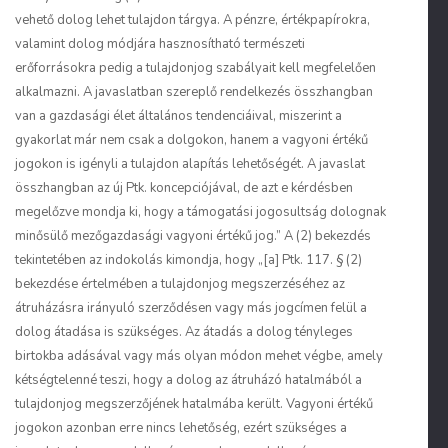
vehető dolog lehet tulajdon tárgya. A pénzre, értékpapírokra,
valamint dolog módjára hasznosítható természeti
erőforrásokra pedig a tulajdonjog szabályait kell megfelelően
alkalmazni. A javaslatban szereplő rendelkezés összhangban
van a gazdasági élet általános tendenciáival, miszerint a
gyakorlat már nem csak a dolgokon, hanem a vagyoni értékű
jogokon is igényli a tulajdon alapítás lehetőségét. A javaslat
összhangban az új Ptk. koncepciójával, de azt e kérdésben
megelőzve mondja ki, hogy a támogatási jogosultság dolognak
minősülő mezőgazdasági vagyoni értékű jog.” A (2) bekezdés
tekintetében az indokolás kimondja, hogy „[a] Ptk. 117. § (2)
bekezdése értelmében a tulajdonjog megszerzéséhez az
átruházásra irányuló szerződésen vagy más jogcímen felül a
dolog átadása is szükséges. Az átadás a dolog tényleges
birtokba adásával vagy más olyan módon mehet végbe, amely
kétségtelenné teszi, hogy a dolog az átruházó hatalmából a
tulajdonjog megszerzőjének hatalmába került. Vagyoni értékű
jogokon azonban erre nincs lehetőség, ezért szükséges a