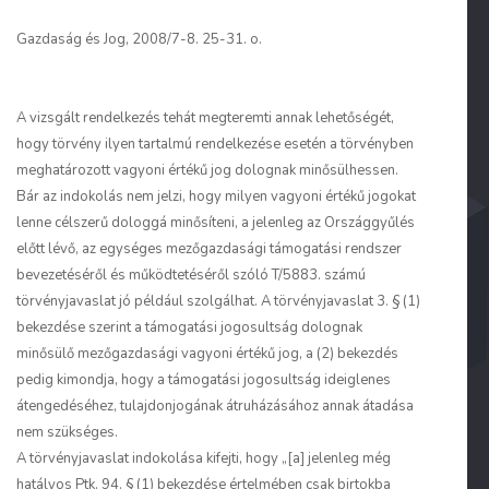
Gazdaság és Jog, 2008/7-8. 25-31. o.
A vizsgált rendelkezés tehát megteremti annak lehetőségét,
hogy törvény ilyen tartalmú rendelkezése esetén a törvényben
meghatározott vagyoni értékű jog dolognak minősülhessen.
Bár az indokolás nem jelzi, hogy milyen vagyoni értékű jogokat
lenne célszerű dologgá minősíteni, a jelenleg az Országgyűlés
előtt lévő, az egységes mezőgazdasági támogatási rendszer
bevezetéséről és működtetéséről szóló T/5883. számú
törvényjavaslat jó például szolgálhat. A törvényjavaslat 3. § (1)
bekezdése szerint a támogatási jogosultság dolognak
minősülő mezőgazdasági vagyoni értékű jog, a (2) bekezdés
pedig kimondja, hogy a támogatási jogosultság ideiglenes
átengedéséhez, tulajdonjogának átruházásához annak átadása
nem szükséges.
A törvényjavaslat indokolása kifejti, hogy „[a] jelenleg még
hatályos Ptk. 94. § (1) bekezdése értelmében csak birtokba