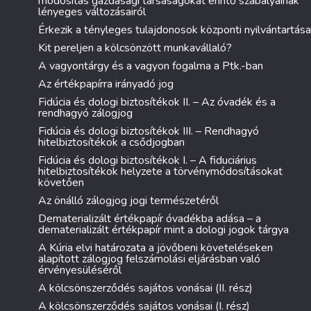
módosítás gazdasági társaságokat érintő szabályainak
lényeges változásairól
Érkezik a tényleges tulajdonosok központi nyilvántartása
Kit pereljen a kölcsönzött munkavállaló?
A vagyontárgy és a vagyon fogalma a Ptk.-ban
Az értékpapírra irányadó jog
Fidúcia és dologi biztosítékok II. – Az óvadék és a
rendhagyó zálogjog
Fidúcia és dologi biztosítékok III. – Rendhagyó
hitelbiztosítékok a csődjogban
Fidúcia és dologi biztosítékok I. – A fiduciárius
hitelbiztosítékok helyzete a törvénymódosításokat
követően
Az önálló zálogjog jogi természetéről
Dematerializált értékpapír óvadékba adása – a
dematerializált értékpapír mint a dologi jogok tárgya
A Kúria elvi határozata a jövőbeni követeléseken
alapított zálogjog felszámolási eljárásban való
érvényesüléséről
A kölcsönszerződés sajátos vonásai (II. rész)
A kölcsönszerződés sajátos vonásai (I. rész)