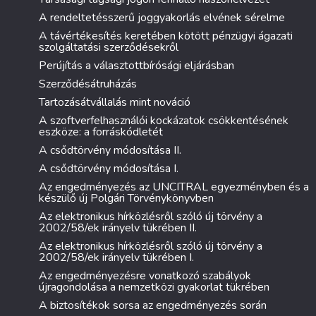
A rendeltetésszerű joggyakorlás elvének sérelme
A távértékesítés keretében kötött pénzügyi ágazati
szolgáltatási szerződésekről
Perújítás a választottbírósági eljárásban
Szerződésátruházás
Tartozásátvállalás mint nováció
A szoftverfelhasználói kockázatok csökkentésének
eszköze: a forráskódletét
A csődtörvény módosítása II.
A csődtörvény módosítása I.
Az engedményezés az UNCITRAL egyezményben és a
készülő új Polgári Törvénykönyvben
Az elektronikus hírközlésről szóló új törvény a
2002/58/ek irányelv tükrében II.
Az elektronikus hírközlésről szóló új törvény a
2002/58/ek irányelv tükrében I.
Az engedményezésre vonatkozó szabályok
újragondolása a nemzetközi gyakorlat tükrében
A biztosítékok sorsa az engedményezés során