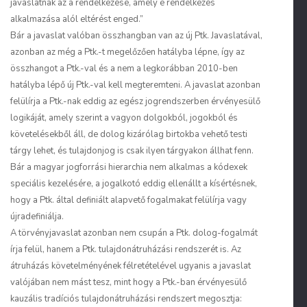
javaslatnak az a rendelkezése, amely e rendelkezés
alkalmazása alól eltérést enged.”
Bár a javaslat valóban összhangban van az új Ptk. Javaslatával,
azonban az még a Ptk.-t megelőzően hatályba lépne, így az
összhangot a Ptk.-val és a nem a legkorábban 2010-ben
hatályba lépő új Ptk.-val kell megteremteni. A javaslat azonban
felülírja a Ptk.-nak eddig az egész jogrendszerben érvényesülő
logikáját, amely szerint a vagyon dolgokból, jogokból és
követelésekből áll, de dolog kizárólag birtokba vehető testi
tárgy lehet, és tulajdonjog is csak ilyen tárgyakon állhat fenn.
Bár a magyar jogforrási hierarchia nem alkalmas a kódexek
speciális kezelésére, a jogalkotó eddig ellenállt a kísértésnek,
hogy a Ptk. által definiált alapvető fogalmakat felülírja vagy
újradefiniálja.
A törvényjavaslat azonban nem csupán a Ptk. dolog-fogalmát
írja felül, hanem a Ptk. tulajdonátruházási rendszerét is. Az
átruházás követelményének félretételével ugyanis a javaslat
valójában nem mást tesz, mint hogy a Ptk.-ban érvényesülő
kauzális tradíciós tulajdonátruházási rendszert megosztja: