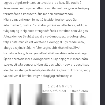
egyes dolgok tekintetében továbbra is a kauzális tradíció
érvényesül, míg a javaslatban szabályozott vagyoni értékű jog
tekintetében a konszenzuális modell alkalmazandó.
Míg a vagyoni jogon fennálló tulajdonjog koncepciója
értelmezhető, csak a Ptk. szabályozásával ellentétes, addig a
tulajdonjog ideiglenes átengedésének a tartalma sem világos.
A tulajdonjog átruházásával a vevő megszerzi a dolog feletti
teljes hatalmat, és ezt követően a dologgal úgy rendelkezik,
ahogy azt jónak látja. A felek legfeljebb kötelmi hatállyal
köthetik ki, hogy bizonyos idő elteltét követően kötelesek egy
újabb szerződéssel a dolog feletti tulajdonjogot visszaruházni
az eredeti tulajdonosra. Nem világos tehát, hogy a jogosultság
ideiglenes átengedése tulajdonátruházás, haszonkölcsön, vagy
valamilyen új kötelmi vagy dologi jogintézmény-e.
1
2
3
4
5
6
7
8
9
Következő oldal
Utolsó oldal