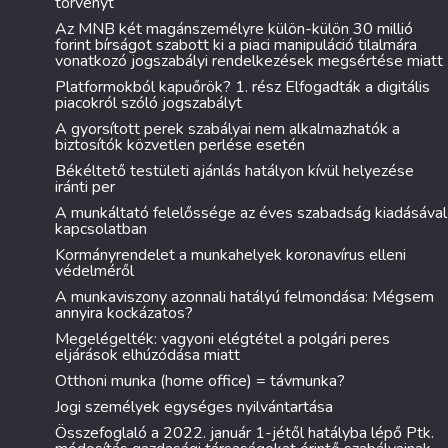
törvényt
Az MNB két magánszemélyre külön-külön 30 millió
forint bírságot szabott ki a piaci manipuláció tilalmára
vonatkozó jogszabályi rendelkezések megsértése miatt
Platformokból kapuőrök? 1. rész Elfogadták a digitális
piacokról szóló jogszabályt
A gyorsított perek szabályai nem alkalmazhatók a
biztosítók közvetlen perlése esetén
Békéltető testületi ajánlás hatályon kívül helyezése
iránti per
A munkáltató felelőssége az éves szabadság kiadásával
kapcsolatban
Kormányrendelet a munkahelyek koronavírus elleni
védelméről
A munkaviszony azonnali hatályú felmondása: Mégsem
annyira kockázatos?
Megelégelték: vagyoni elégtétel a polgári peres
eljárások elhúzódása miatt
Otthoni munka (home office) = távmunka?
Jogi személyek egységes nyilvántartása
Összefoglaló a 2022. január 1-jétől hatályba lépő Ptk.