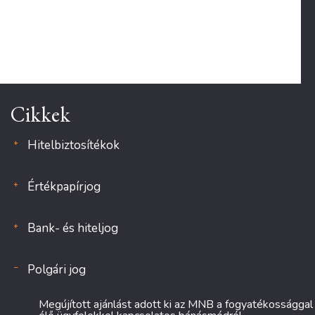
Cikkek
Hitelbiztosítékok
Értékpapírjog
Bank- és hiteljog
Polgári jog
Megújított ajánlást adott ki az MNB a fogyatékossággal