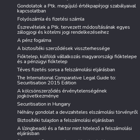
Gondolatok a Ptk. megújuló értékpapírjogi szabályaival
kapcsolatban
Folyószámla és fizetési számla
Észrevételek a Ptk. tervezett módosításának egyes
zálogjogi és kötelmi jogi rendelkezéseihez
A pénz fogalma
A biztosítéki szerződések visszterhessége
Fióktelep, külföldi vállalkozás magyarországi fióktelepe
és a pénzügyi fióktelep
Téves fizetés sorsa a felszámolási eljárásban
The International Comparative Legal Guide to:
Securitisation 2015 Edition
A kölcsönszerződés érvénytelenségének
jogkövetkezménye
Securitisation in Hungary
Néhány gondolat a devizahiteles elszámolási törvényről
Biztosítéki tulajdon a felszámolási eljárásban
A lízingbeadó és a faktor mint hitelező a felszámolási
eljárásban