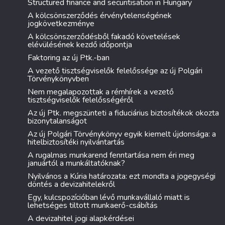
Structured finance and securitisation in Hungary
A kölcsönszerződés érvénytelenségének
jogkövetkezménye
A kölcsönszerződésből fakadó követelések
elévülésének kezdő időpontja
Faktoring az új Ptk.-ban
A vezető tisztségviselők felelőssége az új Polgári
Törvénykönyvben
Nem megalapozottak a rémhírek a vezető
tisztségviselők felelősségéről
Az új Ptk. megszünteti a fiduciárius biztosítékok okozta
bizonytalanságot
Az új Polgári Törvénykönyv egyik kiemelt újdonsága: a
hitelbiztosítéki nyilvántartás
A rugalmas munkarend fenntartása nem éri meg
januártól a munkáltatóknak?
Nyilvános a Kúria határozata: ezt mondta a jogegységi
döntés a devizahitelekről
Egy, kulcspozícióban lévő munkavállaló miatt is
lehetséges tiltott munkaerő-csábítás
A devizahitel jogi alapkérdései