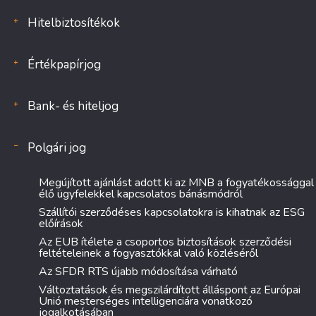
Hitelbiztosítékok
Értékpapírjog
Bank- és hiteljog
Polgári jog
Megújított ajánlást adott ki az MNB a fogyatékossággal
élő ügyfelekkel kapcsolatos bánásmódról
Szállítói szerződéses kapcsolatokra is kihatnak az ESG
előírások
Az EUB ítélete a csoportos biztosítások szerződési
feltételeinek a fogyasztókkal való közléséről
Az SFDR RTS újabb módosítása várható
Változtatások és megszilárdított álláspont az Európai
Unió mesterséges intelligenciára vonatkozó
jogalkotásában