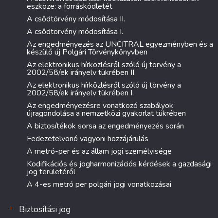
eszköze: a forráskódletét
A csődtörvény módosítása II.
A csődtörvény módosítása I.
Az engedményezés az UNCITRAL egyezményben és a
készülő új Polgári Törvénykönyvben
Az elektronikus hírközlésről szóló új törvény a
2002/58/ek irányelv tükrében II.
Az elektronikus hírközlésről szóló új törvény a
2002/58/ek irányelv tükrében I.
Az engedményezésre vonatkozó szabályok
újragondolása a nemzetközi gyakorlat tükrében
A biztosítékok sorsa az engedményezés során
Fedezetelvonó vagyoni hozzájárulás
A metró-per és az állam jogi személyisége
Kodifikációs és jogharmonizációs kérdések a gazdasági
jog területéről
A 4-es metró per polgári jogi vonatkozásai
Biztosítási jog