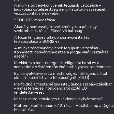
A munka törvénykönyvének legújabb változásai –
Indokolási kötelezettség a munkáltatói visszaélések
visszaszorítása érdekében
SFDR RTS módosítása
Akadálymentességi követelmények a pénzügyi
szektorban 4. rész – Ellenőrző hatóság
A hazai tényleges tulajdonosi nyilvántartás
felkapcsolása a BORIS-ra
A munka törvénykönyvének legújabb változásai –
Könnyített igényérvényesítés a joggal való visszaélés
esetén?
Kitekintés a mesterséges intelligencia hazai és a
nemzetközi színtéren történő szabályozási tendenciáira
EU irányelvtervezet a mesterséges intelligencia által
okozott károkért való felelősségről (AILD)
Mérföldkő a mesterséges intelligencia szabályozásában
– a mesterséges intelligenciáról szóló EU
rendelettervezet
Mi lesz veled, tényleges tulajdonosi nyilvántartás?
Platformokból kapuőrök? 2. rész – Hatályba lép a Digital
Market Act