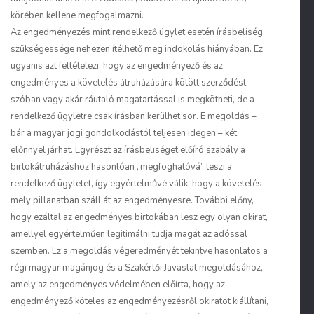
körében kellene megfogalmazni.
Az engedményezés mint rendelkező ügylet esetén írásbeliség
szükségessége nehezen ítélhető meg indokolás hiányában. Ez
ugyanis azt feltételezi, hogy az engedményező és az
engedményes a követelés átruházására kötött szerződést
szóban vagy akár ráutaló magatartással is megkötheti, de a
rendelkező ügyletre csak írásban kerülhet sor. E megoldás –
bár a magyar jogi gondolkodástól teljesen idegen – két
előnnyel járhat. Egyrészt az írásbeliséget előíró szabály a
birtokátruházáshoz hasonlóan „megfoghatóvá” teszi a
rendelkező ügyletet, így egyértelművé válik, hogy a követelés
mely pillanatban száll át az engedményesre. További előny,
hogy ezáltal az engedményes birtokában lesz egy olyan okirat,
amellyel egyértelműen legitimálni tudja magát az adóssal
szemben. Ez a megoldás végeredményét tekintve hasonlatos a
régi magyar magánjog és a Szakértői Javaslat megoldásához,
amely az engedményes védelmében előírta, hogy az
engedményező köteles az engedményezésről okiratot kiállítani,