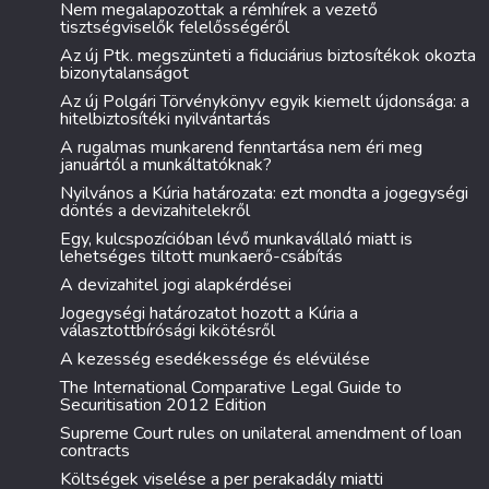
Nem megalapozottak a rémhírek a vezető
tisztségviselők felelősségéről
Az új Ptk. megszünteti a fiduciárius biztosítékok okozta
bizonytalanságot
Az új Polgári Törvénykönyv egyik kiemelt újdonsága: a
hitelbiztosítéki nyilvántartás
A rugalmas munkarend fenntartása nem éri meg
januártól a munkáltatóknak?
Nyilvános a Kúria határozata: ezt mondta a jogegységi
döntés a devizahitelekről
Egy, kulcspozícióban lévő munkavállaló miatt is
lehetséges tiltott munkaerő-csábítás
A devizahitel jogi alapkérdései
Jogegységi határozatot hozott a Kúria a
választottbírósági kikötésről
A kezesség esedékessége és elévülése
The International Comparative Legal Guide to
Securitisation 2012 Edition
Supreme Court rules on unilateral amendment of loan
contracts
Költségek viselése a per perakadály miatti