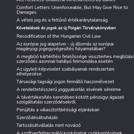
Comfort Letters Unenforceable, But May Give Rise to
Damages
A vételi jog és a feltűnő értékaránytalanság
Követelések és jogok az új Polgári Törvénykönyvben
Recodification of the Hungarian Civil Law
Az európai jog alapelvei - új állomás az európai
magánjogi jogegységesítés folyamatában?
A megbízó kártérítési felelőssége visszterhes megbízási
szerződés azonnali hatályú felmondása esetén
Az ügyleti képviselet szabályainak rendszertani
elhelyezése
Társasági tagsági jogon fennálló haszonélvezet
A rendeltetésszerű joggyakorlás elvének sérelme
A távértékesítés keretében kötött pénzügyi ágazati
szolgáltatási szerződésekről
Perújítás a választottbírósági eljárásban
Szerződésátruházás
Tartozásátvállalás mint nováció
A szoftverfelhasználói kockázatok csökkentésének