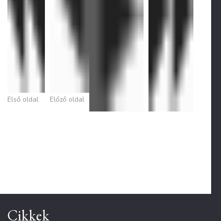
Első oldal
Előző oldal
Cikkek