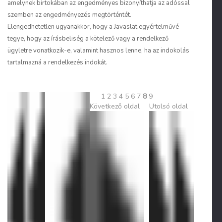
amelynek birtokában az engedményes bizonyíthatja az adóssal
szemben az engedményezés megtörténtét.
Elengedhetetlen ugyanakkor, hogy a Javaslat egyértelművé
tegye, hogy az írásbeliség a kötelező vagy a rendelkező
ügyletre vonatkozik-e, valamint hasznos lenne, ha az indokolás
tartalmazná a rendelkezés indokát.
1
2
3
4
5
6
7
8
9
Következő oldal
Utolsó oldal