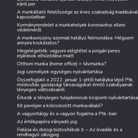
iránti per
A munkáltató felelőssége az éves szabadság kiadásával
kapcsolatban
Kormányrendelet a munkahelyek koronavírus elleni
védelméről
A munkaviszony azonnali hatályú felmondása: Mégsem
annyira kockázatos?
Megelégelték: vagyoni elégtétel a polgári peres
eljárások elhúzódása miatt
Otthoni munka (home office) = távmunka?
Jogi személyek egységes nyilvántartása
Összefoglaló a 2022. január 1-jétől hatályba lépő Ptk.
módosítás gazdasági társaságokat érintő szabályainak
lényeges változásairól
Érkezik a tényleges tulajdonosok központi nyilvántartása
Kit pereljen a kölcsönzött munkavállaló?
A vagyontárgy és a vagyon fogalma a Ptk.-ban
Az értékpapírra irányadó jog
Fidúcia és dologi biztosítékok II. – Az óvadék és a
rendhagyó zálogjog