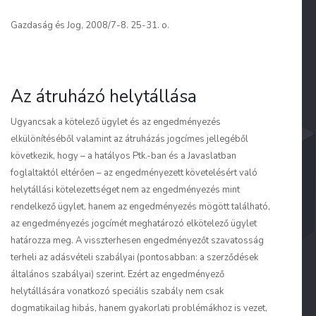
Gazdaság és Jog, 2008/7-8. 25-31. o.
Az átruházó helytállása
Ugyancsak a kötelező ügylet és az engedményezés
elkülönítéséből valamint az átruházás jogcímes jellegéből
következik, hogy – a hatályos Ptk.-ban és a Javaslatban
foglaltaktól eltérően – az engedményezett követelésért való
helytállási kötelezettséget nem az engedményezés mint
rendelkező ügylet, hanem az engedményezés mögött található,
az engedményezés jogcímét meghatározó elkötelező ügylet
határozza meg. A visszterhesen engedményezőt szavatosság
terheli az adásvételi szabályai (pontosabban: a szerződések
általános szabályai) szerint. Ezért az engedményező
helytállására vonatkozó speciális szabály nem csak
dogmatikailag hibás, hanem gyakorlati problémákhoz is vezet,