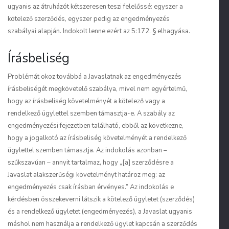
ugyanis az átruházót kétszeresen teszi felelőssé: egyszer a
kötelező szerződés, egyszer pedig az engedményezés
szabályai alapján. Indokolt lenne ezért az 5:172. § elhagyása.
Írásbeliség
Problémát okoz továbbá a Javaslatnak az engedményezés
írásbeliségét megkövetelő szabálya, mivel nem egyértelmű,
hogy az írásbeliség követelményét a kötelező vagy a
rendelkező ügylettel szemben támasztja-e. A szabály az
engedményezési fejezetben található, ebből az következne,
hogy a jogalkotó az írásbeliség követelményét a rendelkező
ügylettel szemben támasztja. Az indokolás azonban –
szűkszavúan – annyit tartalmaz, hogy „[a]
szerződésre
a
Javaslat alakszerűségi követelményt határoz meg: az
engedményezés
csak írásban érvényes.” Az indokolás e
kérdésben összekeverni látszik a kötelező ügyletet (szerződés)
és a rendelkező ügyletet (engedményezés), a Javaslat ugyanis
máshol nem használja a rendelkező ügylet kapcsán a szerződés