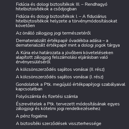
Fidúcia és dologi biztosítékok III. – Rendhagyó
hitelbiztosítékok a csődjogban
Fidúcia és dologi biztosítékok I. – A fiduciárius
hitelbiztosítékok helyzete a törvénymódosításokat
követően
Az önálló zálogjog jogi természetéről
Dematerializált értékpapír óvadékba adása – a
dematerializált értékpapír mint a dologi jogok tárgya
A Kúria elvi határozata a jövőbeni követeléseken
alapított zálogjog felszámolási eljárásban való
érvényesüléséről
A kölcsönszerződés sajátos vonásai (II. rész)
A kölcsönszerződés sajátos vonásai (I. rész)
Gondolatok a Ptk. megújuló értékpapírjogi szabályaival
kapcsolatban
Folyószámla és fizetési számla
Észrevételek a Ptk. tervezett módosításának egyes
zálogjogi és kötelmi jogi rendelkezéseihez
A pénz fogalma
A biztosítéki szerződések visszterhessége