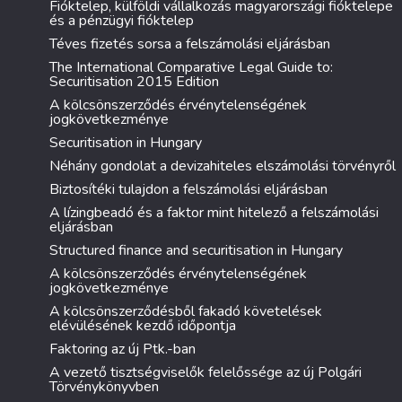
Fióktelep, külföldi vállalkozás magyarországi fióktelepe
és a pénzügyi fióktelep
Téves fizetés sorsa a felszámolási eljárásban
The International Comparative Legal Guide to:
Securitisation 2015 Edition
A kölcsönszerződés érvénytelenségének
jogkövetkezménye
Securitisation in Hungary
Néhány gondolat a devizahiteles elszámolási törvényről
Biztosítéki tulajdon a felszámolási eljárásban
A lízingbeadó és a faktor mint hitelező a felszámolási
eljárásban
Structured finance and securitisation in Hungary
A kölcsönszerződés érvénytelenségének
jogkövetkezménye
A kölcsönszerződésből fakadó követelések
elévülésének kezdő időpontja
Faktoring az új Ptk.-ban
A vezető tisztségviselők felelőssége az új Polgári
Törvénykönyvben