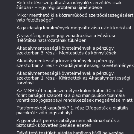
Befektetési szolgáltatásra irányuló szerződés csak
írásban? – Egy régi probléma újraéledése
Mikor menthető ki a közreműködő szerződésszegéséért
való felelőssége?
A gazdasági körülmények megváltozása üzleti kockázat
A visszlízing egyes jogi vonatkozásai a Fővárosi
Ítélőtábla határozatának tükrében
Akadálymentességi követelmények a pénzügyi
szektorban 3. rész - Mentesülés és könnyítések
Akadálymentességi követelmények a pénzügyi
szektorban 2. rész - Akadálymentességi követelmények
Akadálymentességi követelmények a pénzügyi
szektorban 1. rész - Kihirdették az Akadálymentességi
törvényt
Az MNB két magánszemélyre külön-külön 30 millió
forint bírságot szabott ki a piaci manipuláció tilalmára
vonatkozó jogszabályi rendelkezések megsértése miatt
Platformokból kapuőrök? 1. rész Elfogadták a digitális
piacokról szóló jogszabályt
A gyorsított perek szabályai nem alkalmazhatók a
biztosítók közvetlen perlése esetén
Békéltető testületi ajánlás hatályon kívül helyezése