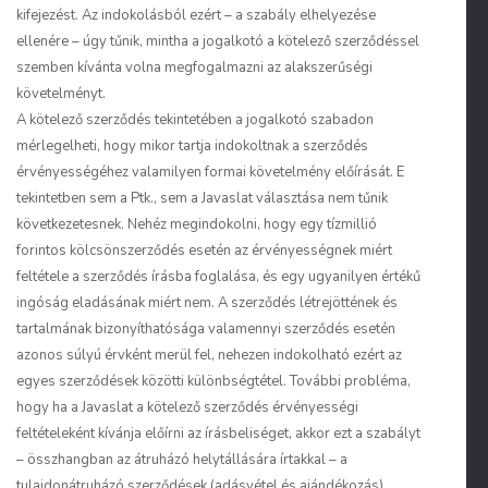
kifejezést. Az indokolásból ezért – a szabály elhelyezése
ellenére – úgy tűnik, mintha a jogalkotó a kötelező szerződéssel
szemben kívánta volna megfogalmazni az alakszerűségi
követelményt.
A kötelező szerződés tekintetében a jogalkotó szabadon
mérlegelheti, hogy mikor tartja indokoltnak a szerződés
érvényességéhez valamilyen formai követelmény előírását. E
tekintetben sem a Ptk., sem a Javaslat választása nem tűnik
következetesnek. Nehéz megindokolni, hogy egy tízmillió
forintos kölcsönszerződés esetén az érvényességnek miért
feltétele a szerződés írásba foglalása, és egy ugyanilyen értékű
ingóság eladásának miért nem. A szerződés létrejöttének és
tartalmának bizonyíthatósága valamennyi szerződés esetén
azonos súlyú érvként merül fel, nehezen indokolható ezért az
egyes szerződések közötti különbségtétel. További probléma,
hogy ha a Javaslat a kötelező szerződés érvényességi
feltételeként kívánja előírni az írásbeliséget, akkor ezt a szabályt
– összhangban az átruházó helytállására írtakkal – a
tulajdonátruházó szerződések (adásvétel és ajándékozás)