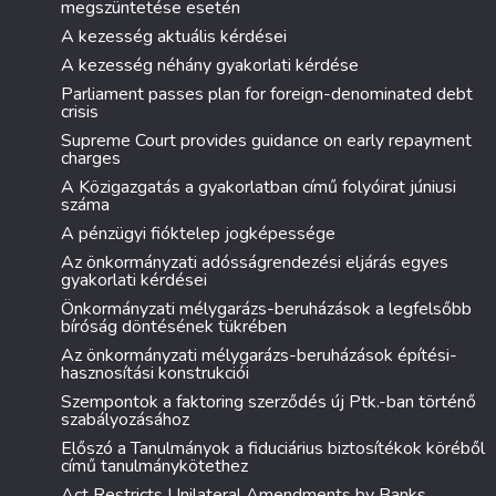
megszüntetése esetén
A kezesség aktuális kérdései
A kezesség néhány gyakorlati kérdése
Parliament passes plan for foreign-denominated debt
crisis
Supreme Court provides guidance on early repayment
charges
A Közigazgatás a gyakorlatban című folyóirat júniusi
száma
A pénzügyi fióktelep jogképessége
Az önkormányzati adósságrendezési eljárás egyes
gyakorlati kérdései
Önkormányzati mélygarázs-beruházások a legfelsőbb
bíróság döntésének tükrében
Az önkormányzati mélygarázs-beruházások építési-
hasznosítási konstrukciói
Szempontok a faktoring szerződés új Ptk.-ban történő
szabályozásához
Előszó a Tanulmányok a fiduciárius biztosítékok köréből
című tanulmánykötethez
Act Restricts Unilateral Amendments by Banks