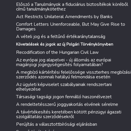
Előszó a Tanulmányok a fiduciárius biztosítékok köréből
című tanulmánykötethez
Act Restricts Unilateral Amendments by Banks
Comfort Letters Unenforceable, But May Give Rise to
Damages
A vételi jog és a feltűnő értékaránytalanság
Követelések és jogok az új Polgári Törvénykönyvben
Recodification of the Hungarian Civil Law
Az európai jog alapelvei - új állomás az európai
magánjogi jogegységesítés folyamatában?
A megbízó kártérítési felelőssége visszterhes megbízási
szerződés azonnali hatályú felmondása esetén
Az ügyleti képviselet szabályainak rendszertani
elhelyezése
Társasági tagsági jogon fennálló haszonélvezet
A rendeltetésszerű joggyakorlás elvének sérelme
A távértékesítés keretében kötött pénzügyi ágazati
szolgáltatási szerződésekről
Perújítás a választottbírósági eljárásban