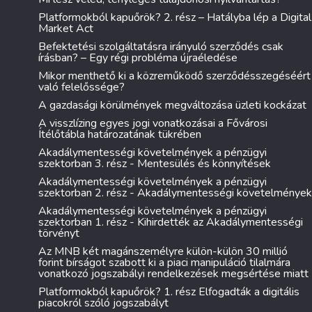
Platformokból kapuőrök? 2. rész – Hatályba lép a Digital
Market Act
Befektetési szolgáltatásra irányuló szerződés csak
írásban? – Egy régi probléma újraéledése
Mikor menthető ki a közreműködő szerződésszegéséért
való felelőssége?
A gazdasági körülmények megváltozása üzleti kockázat
A visszlízing egyes jogi vonatkozásai a Fővárosi
Ítélőtábla határozatának tükrében
Akadálymentességi követelmények a pénzügyi
szektorban 3. rész - Mentesülés és könnyítések
Akadálymentességi követelmények a pénzügyi
szektorban 2. rész - Akadálymentességi követelmények
Akadálymentességi követelmények a pénzügyi
szektorban 1. rész - Kihirdették az Akadálymentességi
törvényt
Az MNB két magánszemélyre külön-külön 30 millió
forint bírságot szabott ki a piaci manipuláció tilalmára
vonatkozó jogszabályi rendelkezések megsértése miatt
Platformokból kapuőrök? 1. rész Elfogadták a digitális
piacokról szóló jogszabályt