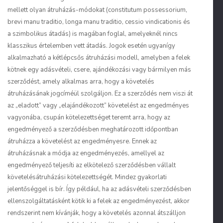
mellett olyan átruházás-módokat (
constitutum possessorium,
brevi manu traditio, longa manu traditio, cessio vindicationis
és
a szimbolikus átadás) is magában foglal, amelyeknél nincs
klasszikus értelemben vett átadás. Jogok esetén ugyanígy
alkalmazható a kétlépcsős átruházási modell, amelyben a felek
kötnek egy adásvételi, csere, ajándékozási vagy bármilyen más
szerződést, amely alkalmas arra, hogy a követelés
átruházásának jogcíméül szolgáljon. Ez a szerződés nem viszi át
az „eladott” vagy „elajándékozott” követelést az engedményes
vagyonába, csupán kötelezettséget teremt arra, hogy az
engedményező a szerződésben meghatározott időpontban
átruházza a követelést az engedményesre. Ennek az
átruházásnak a módja az engedményezés, amellyel az
engedményező teljesíti az elkötelező szerződésben vállalt
követelésátruházási kötelezettségét. Mindez gyakorlati
jelentőséggel is bír. Így például, ha az adásvételi szerződésben
ellenszolgáltatásként kötik ki a felek az engedményezést, akkor
rendszerint nem kívánják, hogy a követelés azonnal átszálljon