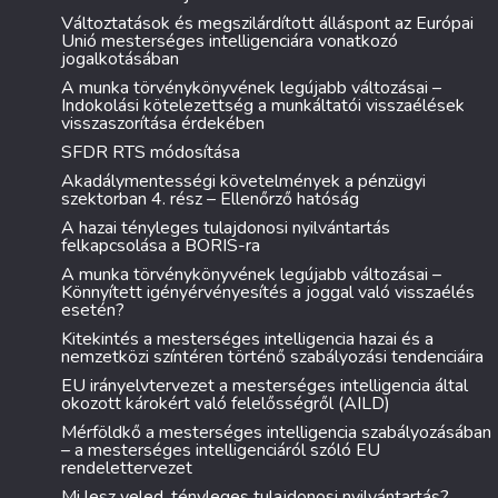
Változtatások és megszilárdított álláspont az Európai
Unió mesterséges intelligenciára vonatkozó
jogalkotásában
A munka törvénykönyvének legújabb változásai –
Indokolási kötelezettség a munkáltatói visszaélések
visszaszorítása érdekében
SFDR RTS módosítása
Akadálymentességi követelmények a pénzügyi
szektorban 4. rész – Ellenőrző hatóság
A hazai tényleges tulajdonosi nyilvántartás
felkapcsolása a BORIS-ra
A munka törvénykönyvének legújabb változásai –
Könnyített igényérvényesítés a joggal való visszaélés
esetén?
Kitekintés a mesterséges intelligencia hazai és a
nemzetközi színtéren történő szabályozási tendenciáira
EU irányelvtervezet a mesterséges intelligencia által
okozott károkért való felelősségről (AILD)
Mérföldkő a mesterséges intelligencia szabályozásában
– a mesterséges intelligenciáról szóló EU
rendelettervezet
Mi lesz veled, tényleges tulajdonosi nyilvántartás?