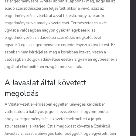
az engedményesre. A felek abban állapodnak meg, hogy ha az
eladó szerződésszerűen teljesített, akkor a vevő, azaz az
engedményező, a vételárat azzal teljesíti, hogy az eladóra
engedményezi valamely követelését. Természetesen a két
ügylet a valóságban nagyon gyakran egybeesik: az
engedményező az adásvételi szerződés megkötésével
egyidejűleg az engedményesre engedményezi a követelést. Ez
azonban nem kérdőjelezi meg a korábban írtakat, hiszen a
valóságban dolgok adásvétele esetén is gyakran egybeesnek a
jog által elkülönítetten vizsgált mozzanatok.
A Javaslat által követett
megoldás
A Vitatervezet e kérdésben egyetlen lényeges kérdésben
változtatott a hatályos jogon, nevezetesen, hogy kimondta,
hogy az engedményezés a követelések mellett a jogok
átruházására is kiterjed. Ezt a megoldást követte a Szakértői
Javaslat is, azzal a lényeges különbséggel, hogy egyértelműen