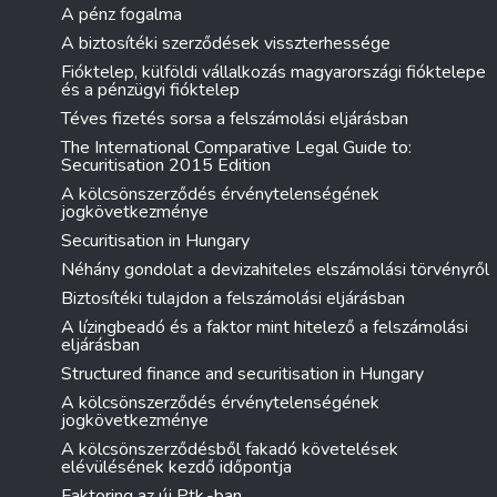
A pénz fogalma
A biztosítéki szerződések visszterhessége
Fióktelep, külföldi vállalkozás magyarországi fióktelepe
és a pénzügyi fióktelep
Téves fizetés sorsa a felszámolási eljárásban
The International Comparative Legal Guide to:
Securitisation 2015 Edition
A kölcsönszerződés érvénytelenségének
jogkövetkezménye
Securitisation in Hungary
Néhány gondolat a devizahiteles elszámolási törvényről
Biztosítéki tulajdon a felszámolási eljárásban
A lízingbeadó és a faktor mint hitelező a felszámolási
eljárásban
Structured finance and securitisation in Hungary
A kölcsönszerződés érvénytelenségének
jogkövetkezménye
A kölcsönszerződésből fakadó követelések
elévülésének kezdő időpontja
Faktoring az új Ptk.-ban