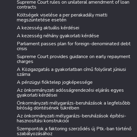
Supreme Court rules on unilateral amendment of loan
contracts
Költségek viselése a per perakadály miatti
megszüntetése esetén
A kezesség aktuális kérdései
A kezesség néhány gyakorlati kérdése
Parliament passes plan for foreign-denominated debt
crisis
Supreme Court provides guidance on early repayment
charges
A Közigazgatás a gyakorlatban című folyóirat júniusi
száma
A pénzügyi fióktelep jogképessége
Az önkormányzati adósságrendezési eljárás egyes
gyakorlati kérdései
Önkormányzati mélygarázs-beruházások a legfelsőbb
bíróság döntésének tükrében
Az önkormányzati mélygarázs-beruházások építési-
hasznosítási konstrukciói
Szempontok a faktoring szerződés új Ptk.-ban történő
szabályozásához