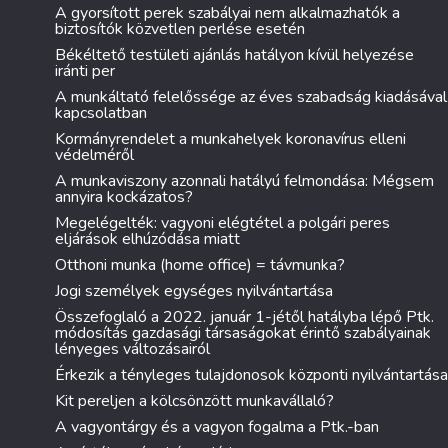
A gyorsított perek szabályai nem alkalmazhatók a
biztosítók közvetlen perlése esetén
Békéltető testületi ajánlás hatályon kívül helyezése
iránti per
A munkáltató felelőssége az éves szabadság kiadásával
kapcsolatban
Kormányrendelet a munkahelyek koronavírus elleni
védelméről
A munkaviszony azonnali hatályú felmondása: Mégsem
annyira kockázatos?
Megelégelték: vagyoni elégtétel a polgári peres
eljárások elhúzódása miatt
Otthoni munka (home office) = távmunka?
Jogi személyek egységes nyilvántartása
Összefoglaló a 2022. január 1-jétől hatályba lépő Ptk.
módosítás gazdasági társaságokat érintő szabályainak
lényeges változásairól
Érkezik a tényleges tulajdonosok központi nyilvántartása
Kit pereljen a kölcsönzött munkavállaló?
A vagyontárgy és a vagyon fogalma a Ptk.-ban