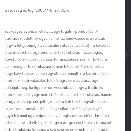
Gazdaság és Jog, 2008/7-8. 25-31. o.
Szükséges azonban ehelyütt egy fogalmi pontosítás. A
tradíciós modellnek ugyanis már az elnevezése is arra utal,
hogy a tulajdonjog átszállásához átadás (
traditio
) – a Javaslat
által bevezetett fogalommal birtokátruházás – szükséges.
Követelések esetén azonban természetesen sem birtoklásról,
sem pedig birtokátruházásról nem lehet szó. Kérdés ezért,
hogy követelések esetén egyáltalán fennáll-e a két átruházási
modell közötti választás lehetősége. Erre a választ úgy
adhatjuk meg, ha figyelembe vesszük azt, hogy a tradíciós
modellnek a lényege nem elsősorban a birtokátruházás, hanem
az ügylet kétlépcsős jellege, azaz a kötelezettségvállalás és a
teljesítés különválasztása, és az elkötelező és végrehajtó
ügyletek mint ügylettípusok elvi megkülönböztetése. Emellett
azt sem szabad elfelejteni, hogy a dolgok esetében alkalmazott
birtokátruházás fogalma a szó szoros értelmében vett átadás