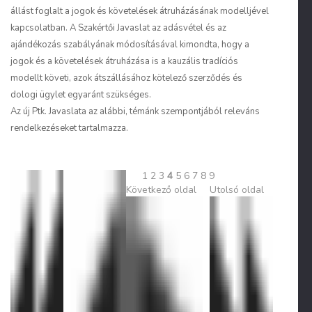
állást foglalt a jogok és követelések átruházásának modelljével
kapcsolatban. A Szakértői Javaslat az adásvétel és az
ajándékozás szabályának módosításával kimondta, hogy a
jogok és a követelések átruházása is a kauzális tradíciós
modellt követi, azok átszállásához kötelező szerződés és
dologi ügylet egyaránt szükséges.
Az új Ptk. Javaslata az alábbi, témánk szempontjából releváns
rendelkezéseket tartalmazza.
1
2
3
4
5
6
7
8
9
Következő oldal
Utolsó oldal