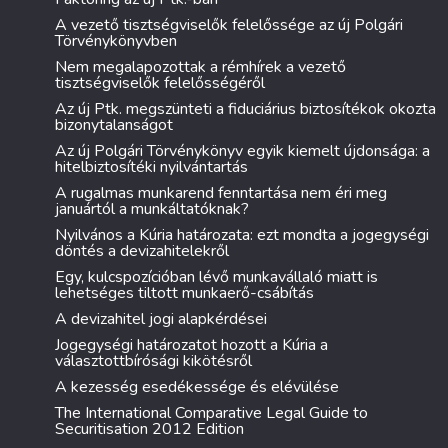
A vezető tisztségviselők felelőssége az új Polgári
Törvénykönyvben
Nem megalapozottak a rémhírek a vezető
tisztségviselők felelősségéről
Az új Ptk. megszünteti a fiduciárius biztosítékok okozta
bizonytalanságot
Az új Polgári Törvénykönyv egyik kiemelt újdonsága: a
hitelbiztosítéki nyilvántartás
A rugalmas munkarend fenntartása nem éri meg
januártól a munkáltatóknak?
Nyilvános a Kúria határozata: ezt mondta a jogegységi
döntés a devizahitelekről
Egy, kulcspozícióban lévő munkavállaló miatt is
lehetséges tiltott munkaerő-csábítás
A devizahitel jogi alapkérdései
Jogegységi határozatot hozott a Kúria a
választottbírósági kikötésről
A kezesség esedékessége és elévülése
The International Comparative Legal Guide to
Securitisation 2012 Edition