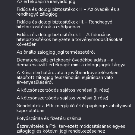
Az értékpapírra irányadó jog
Fidúcia és dologi biztosítékok II. – Az óvadék és a
rendhagyó zálogjog
Fidúcia és dologi biztosítékok III. – Rendhagyó
hitelbiztosítékok a csődjogban
Fidúcia és dologi biztosítékok I. – A fiduciárius
hitelbiztosítékok helyzete a törvénymódosításokat
követően
Az önálló zálogjog jogi természetéről
Dematerializált értékpapír óvadékba adása – a
dematerializált értékpapír mint a dologi jogok tárgya
A Kúria elvi határozata a jövőbeni követeléseken
alapított zálogjog felszámolási eljárásban való
érvényesüléséről
A kölcsönszerződés sajátos vonásai (II. rész)
A kölcsönszerződés sajátos vonásai (I. rész)
Gondolatok a Ptk. megújuló értékpapírjogi szabályaival
kapcsolatban
Folyószámla és fizetési számla
Észrevételek a Ptk. tervezett módosításának egyes
zálogjogi és kötelmi jogi rendelkezéseihez