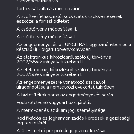
Szerződésátruházás
Tartozásátvállalás mint nováció
A szoftverfelhasználói kockázatok csökkentésének
eszköze: a forráskódletét
A csődtörvény módosítása II.
A csődtörvény módosítása I.
Az engedményezés az UNCITRAL egyezményben és a
készülő új Polgári Törvénykönyvben
Az elektronikus hírközlésről szóló új törvény a
2002/58/ek irányelv tükrében II.
Az elektronikus hírközlésről szóló új törvény a
2002/58/ek irányelv tükrében I.
Az engedményezésre vonatkozó szabályok
újragondolása a nemzetközi gyakorlat tükrében
A biztosítékok sorsa az engedményezés során
Fedezetelvonó vagyoni hozzájárulás
A metró-per és az állam jogi személyisége
Kodifikációs és jogharmonizációs kérdések a gazdasági
jog területéről
A 4-es metró per polgári jogi vonatkozásai