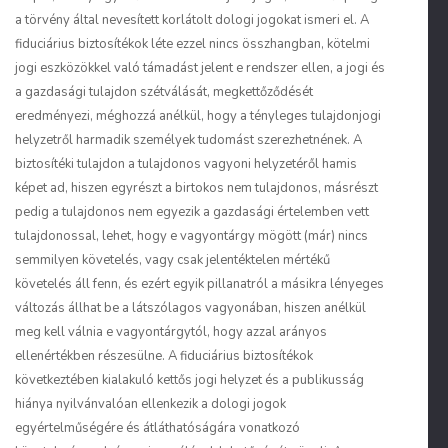
a törvény által nevesített korlátolt dologi jogokat ismeri el. A
fiduciárius biztosítékok léte ezzel nincs összhangban, kötelmi
jogi eszközökkel való támadást jelent e rendszer ellen, a jogi és
a gazdasági tulajdon szétválását, megkettőződését
eredményezi, méghozzá anélkül, hogy a tényleges tulajdonjogi
helyzetről harmadik személyek tudomást szerezhetnének. A
biztosítéki tulajdon a tulajdonos vagyoni helyzetéről hamis
képet ad, hiszen egyrészt a birtokos nem tulajdonos, másrészt
pedig a tulajdonos nem egyezik a gazdasági értelemben vett
tulajdonossal, lehet, hogy e vagyontárgy mögött (már) nincs
semmilyen követelés, vagy csak jelentéktelen mértékű
követelés áll fenn, és ezért egyik pillanatról a másikra lényeges
változás állhat be a látszólagos vagyonában, hiszen anélkül
meg kell válnia e vagyontárgytól, hogy azzal arányos
ellenértékben részesülne. A fiduciárius biztosítékok
következtében kialakuló kettős jogi helyzet és a publikusság
hiánya nyilvánvalóan ellenkezik a dologi jogok
egyértelműségére és átláthatóságára vonatkozó