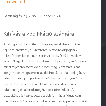
download
Gazdaság és Jog, 7-8/2008. page 17-24
Kihívás a kodifikáció számára
A zálogjog mint korlátolt dologi jog kialakulása történeti
fejlődés eredménye. A hitelezési biztosítékok jogának
fejlődésében két ellentétes irányú törekvés tükröződik. A
hitelezők igyekeztek a biztosítékul szolgáló vagyontárgyakat
minél teljesebb mértékben lekötni maguk számára, azaz
ideiglenesen megszerezni azok birtokát és tulajdonjogát. Az
adósok pedig, jogi pozíciójuk erősítése és a vagyontárgy
gazdasági hasznosításának biztosítása érdekében, a
tulajdonjog és a birtok megőrzésére törekedtek. „A
biztosítékadás legkezdetlegesebb formája a
fiducia cum
creditore
volt.” Innen jutottunk el – részben éppen a biztosítéki