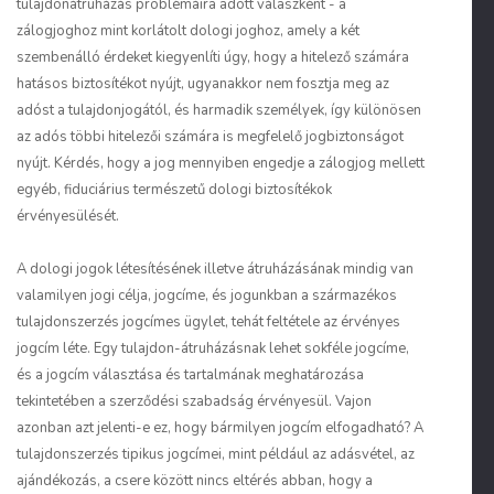
tulajdonátruházás problémáira adott válaszként - a
zálogjoghoz mint korlátolt dologi joghoz, amely a két
szembenálló érdeket kiegyenlíti úgy, hogy a hitelező számára
hatásos biztosítékot nyújt, ugyanakkor nem fosztja meg az
adóst a tulajdonjogától, és harmadik személyek, így különösen
az adós többi hitelezői számára is megfelelő jogbiztonságot
nyújt. Kérdés, hogy a jog mennyiben engedje a zálogjog mellett
egyéb, fiduciárius természetű dologi biztosítékok
érvényesülését.
A dologi jogok létesítésének illetve átruházásának mindig van
valamilyen jogi célja, jogcíme, és jogunkban a származékos
tulajdonszerzés jogcímes ügylet, tehát feltétele az érvényes
jogcím léte. Egy tulajdon-átruházásnak lehet sokféle jogcíme,
és a jogcím választása és tartalmának meghatározása
tekintetében a szerződési szabadság érvényesül. Vajon
azonban azt jelenti-e ez, hogy bármilyen jogcím elfogadható? A
tulajdonszerzés tipikus jogcímei, mint például az adásvétel, az
ajándékozás, a csere között nincs eltérés abban, hogy a