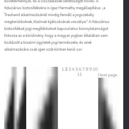
követelménnyel, és a visszaélések lehetőségét növeli. A
fiduciárius biztosítékokra is igaz Harmathy megállapítása: „a
Treuhand alkalmazásánál mindig fennáll a jogszabály
megkerülésének, tilalmak kijátszásának veszélye.” A fiduciárius
biztosítékok jogi megítélésével kapcsolatos bizonytalanságot
fokozza az a körülmény, hogy a magyar jogban általában sem
tisztázott a bizalmi ügyletek jogi természete, és ezek
alkalmazására csak igen szűk körben kerül sor.
1
2
3
4
5
6
7
8
9
10
11
Next page