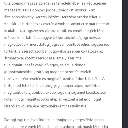
tulajdonjog megszerzője teljes terjedelmében és véglegesen
megszerzi a tulajdonjogi jogosultságokat, azokkal - az
általános törvényi keretek között - tetszése szerint élhet. A
fiduciárius biztosítékok esetén azonban, amint erre már fentebb
is utaltunk, a jogszerzés célhoz kötött, és ennek megfelelően
időben és tartalmában egyaránt korlátozott. A jogi helyzet
megkettőződik, mert dologi jogi szempontból teljes jogszerzés
történik, a szerzőt azonban joggyakorlásában korlátozza az
átruházóval kötött szerződése, amely szerint a
tulajdonátruházás csak időleges, és a tulajdonosi
jogosítványokkal kizárólag meghatározott feltételek
bekövetkezése esetén és meghatározott módon lehet élni. A
biztosított felet tehát a dologi jog alapján teljes mértékben
megilletik a tulajdonból fakadó jogok, a jogcímet keletkeztető
kötelmi jogi megállapodás alapján viszont a tulajdonjogát
kizárólag követelése biztosítékaként használhatja.
Dologi jogi rendszerünk a tulajdonjog egységes felfogásán
alapul, amely egyfelől osztatlan tulajdonjogot, másfelől pedig