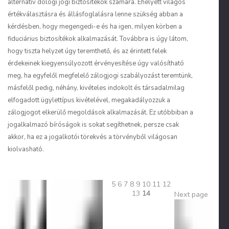
alternatív dologi jogi biztosítékok számára. Ehelyett világos
értékválasztásra és állásfoglalásra lenne szükség abban a
kérdésben, hogy megengedi-e és ha igen, milyen körben a
fiduciárius biztosítékok alkalmazását. Továbbra is úgy látom,
hogy tiszta helyzet úgy teremthető, és az érintett felek
érdekeinek kiegyensúlyozott érvényesítése úgy valósítható
meg, ha egyfelől megfelelő zálogjogi szabályozást teremtünk,
másfelől pedig, néhány, kivételes indokolt és társadalmilag
elfogadott ügylettípus kivételével, megakadályozzuk a
zálogjogot elkerülő megoldások alkalmazását. Ez utóbbiban a
jogalkalmazó bíróságok is sokat segíthetnek, persze csak
akkor, ha ez a jogalkotói törekvés a törvényből világosan
kiolvasható.
5
6
7
8
9
10
11
12
13
14
Next page