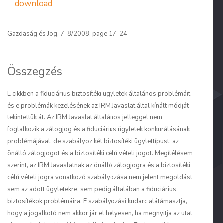
download
Gazdaság és Jog, 7-8/2008. page 17-24
Összegzés
E cikkben a fiduciárius biztosítéki ügyletek általános problémáit
és e problémák kezelésének az IRM Javaslat által kínált módját
tekintettük át. Az IRM Javaslat általános jelleggel nem
foglalkozik a zálogjog és a fiduciárius ügyletek konkurálásának
problémájával, de szabályoz két biztosítéki ügylettípust: az
önálló zálogjogot és a biztosítéki célú vételi jogot. Megítélésem
szerint, az IRM Javaslatnak az önálló zálogjogra és a biztosítéki
célú vételi jogra vonatkozó szabályozása nem jelent megoldást
sem az adott ügyletekre, sem pedig általában a fiduciárius
biztosítékok problémáira. E szabályozási kudarc alátámasztja,
hogy a jogalkotó nem akkor jár el helyesen, ha megnyitja az utat