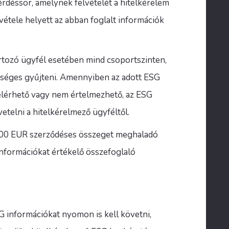
kérdéssor, amelynek felvételét a hitelkérelem
étele helyett az abban foglalt információk
rtozó ügyfél esetében mind csoportszinten,
kséges gyűjteni. Amennyiben az adott ESG
 elérhető vagy nem értelmezhető, az ESG
etelni a hitelkérelmező ügyféltől.
.000 EUR szerződéses összeget meghaladó
információkat értékelő összefoglaló
G információkat nyomon is kell követni,