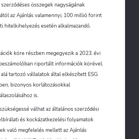
a szerződéses összegek nagyságának
tól az Ajánlás valamennyi, 100 millió forint
ti hitelkihelyezés esetén alkalmazandó.
mációk köre részben megegyezik a 2023. évi
 beszámolóban riportált információk körével.
alá tartozó vállalatok által elkészített ESG
ben, bizonyos korlátozásokkal
laszolásához is.
zükségessé válhat az általános szerződési
elbírálati és kockázatkezelési folyamatok
ek való megfelelés mellett az Ajánlás