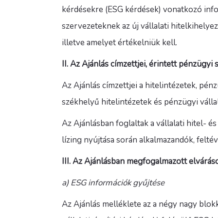
kérdésekre (ESG kérdések) vonatkozó info
szervezeteknek az új vállalati hitelkihely
illetve amelyet értékelniük kell.
II. Az Ajánlás címzettjei, érintett pénzügyi
Az Ajánlás címzettjei a hitelintézetek, pén
székhelyű hitelintézetek és pénzügyi váll
Az Ajánlásban foglaltak a vállalati hitel- 
lízing nyújtása során alkalmazandók, feltév
III. Az Ajánlásban megfogalmazott elvárás
a) ESG információk gyűjtése
Az Ajánlás melléklete az a négy nagy blokkb