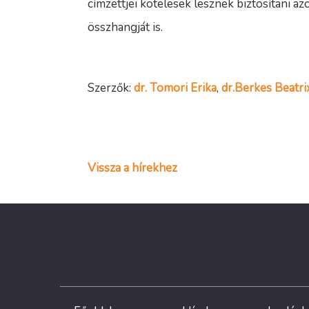
címzettjei kötelesek lesznek biztosítani a
összhangját is.
Szerzők:
dr. Tomori Erika
,
dr.Berkes Beatri
Vissza a hírekhez