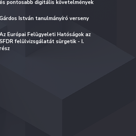
és pontosabb digitális követelmények
Gárdos István tanulmányíró verseny
Az Európai Felügyeleti Hatóságok az
SFDR felülvizsgálatát sürgetik - I.
rész