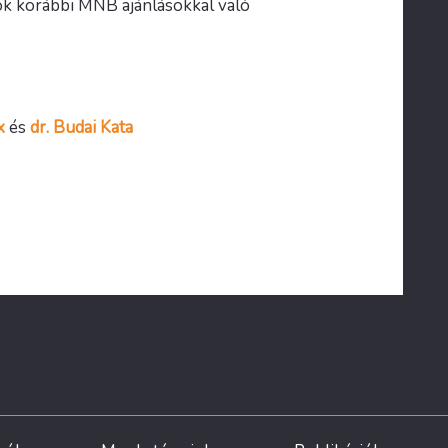
zok korábbi MNB ajánlásokkal való
x
és
dr. Budai Kata