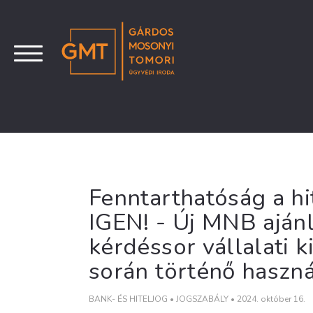
Fenntarthatóság a hi
IGEN! - Új MNB aján
kérdéssor vállalati 
során történő haszná
BANK- ÉS HITELJOG
•
JOGSZABÁLY
•
2024. október 16.