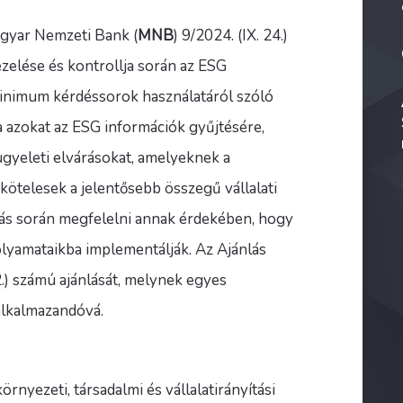
agyar Nemzeti Bank (
MNB
) 9/2024. (IX. 24.)
ezelése és kontrollja során az ESG
inimum kérdéssorok használatáról szóló
a azokat az ESG információk gyűjtésére,
ügyeleti elvárásokat, amelyeknek a
 kötelesek a jelentősebb összegű vállalati
atás során megfelelni annak érdekében, hogy
olyamataikba implementálják. Az Ajánlás
2.) számú ajánlását, melynek egyes
 alkalmazandóvá.
rnyezeti, társadalmi és vállalatirányítási