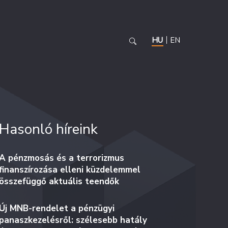
HU
EN
Hasonló híreink
A pénzmosás és a terrorizmus
finanszírozása elleni küzdelemmel
összefüggő aktuális teendők
Új MNB-rendelet a pénzügyi
panaszkezelésről: szélesebb hatály