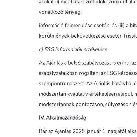
azokat (i) meghatározott időközönként, ille
vonatkozó lényegi
információ felmerülése esetén, és (iii) a 
körülmények bekövetkezése esetén frissíte
c) ESG információk értékelése
Az Ajánlás a belső szabályozást is érinti: a
szabályzataikban rögzíteni az ESG kérdéss
szempontrendszert. Az Ajánlás hatályba lé
módszertan kvalitatív értékelésen alapul, 
módszertannak pontozáson, súlyozáson és 
IV. Alkalmazandóság
Bár az Ajánlás 2025. január 1. napjától al