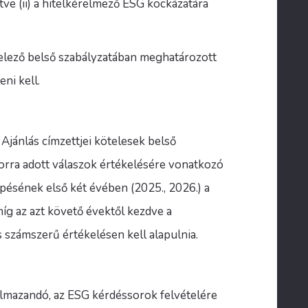
tve (ii) a hitelkérelmező ESG kockázatára
hitelező belső szabályzatában meghatározott
ni kell.
z Ajánlás címzettjei kötelesek belső
orra adott válaszok értékelésére vonatkozó
pésének első két évében (2025., 2026.) a
míg az azt követő évektől kezdve a
számszerű értékelésen kell alapulnia.
kalmazandó, az ESG kérdéssorok felvételére