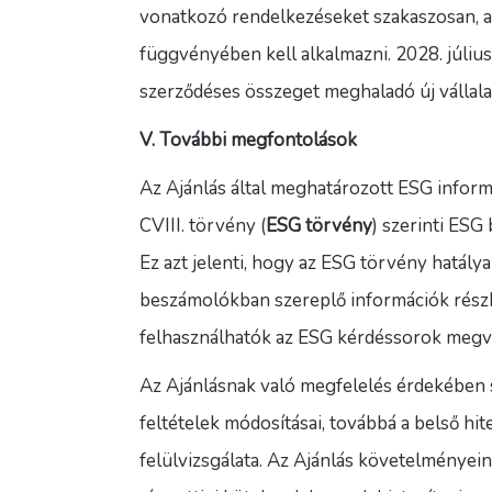
vonatkozó rendelkezéseket szakaszosan, 
függvényében kell alkalmazni. 2028. júliusá
szerződéses összeget meghaladó új vállala
V. További megfontolások
Az Ajánlás által meghatározott ESG infor
CVIII. törvény (
ESG törvény
) szerinti ESG
Ez azt jelenti, hogy az ESG törvény hatálya 
beszámolókban szereplő információk rész
felhasználhatók az ESG kérdéssorok megvá
Az Ajánlásnak való megfelelés érdekében s
feltételek módosításai, továbbá a belső hit
felülvizsgálata. Az Ajánlás követelményein