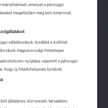
rmációhalmazt, amelyet a pénzügyi
ezéseket megelőzően meg kell ismerniük,
 szolgáltatások
zügyi vállalkozások, továbbá a külföldi
alkozások magyarországi fióktelepei.
és pénzkölcsön nyújtása, valamint a pénzügyi
e, hogy új hitelkihelyezés történik.
ok
ól (általános, környezeti, társadalmi,