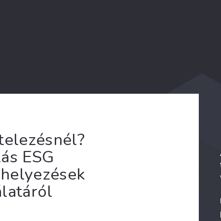
telezésnél?
lás ESG
kihelyezések
latáról