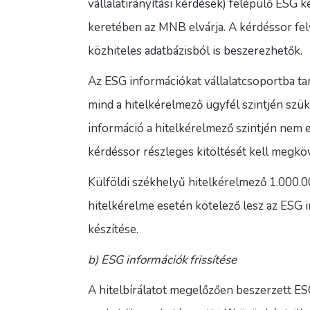
vállalatirányítási kérdések) felépülő ESG 
keretében az MNB elvárja. A kérdéssor felv
közhiteles adatbázisból is beszerezhetők.
Az ESG információkat vállalatcsoportba ta
mind a hitelkérelmező ügyfél szintjén szü
információ a hitelkérelmező szintjén nem
kérdéssor részleges kitöltését kell megköv
Külföldi székhelyű hitelkérelmező 1.000
hitelkérelme esetén kötelező lesz az ESG 
készítése.
b) ESG információk frissítése
A hitelbírálatot megelőzően beszerzett ES