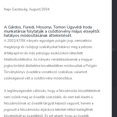
Napi Gazdaság, August/2004
A Gárdos, Füredi, Mosonyi, Tomori Ügyvédi Iroda
munkatársai folytatják a csődtörvény május elsejétől
hatályos módosításának áttekintését.
A 2002/47/EK irányelv egységes polgári jogi, nemzetközi
magánjogi és csődjogi szabályokat határoz meg a pénzen,
értékpapíron és más pénzügyi eszközökön létesített
hitelbiztosítékokra. Az irányelv rendelkezéseinek a magyar
jogba történő átültetése következtében módosultak a Polgári
Törvénykönyv óvadékra vonatkozó szabályai, valamint
szükségessé vált a csődtörvény módosítása.
A leglényegesebb változás, hogy a felszámolás közzétételével
nem szűnik meg az óvadéki szerződés, és nem kell kiadni a
felszámolónak az óvadék tárgyát képező vagyont, hanem a
jogosult a felszámolási eljárásra tekintet nélkül kielégítheti
követelését az óvadékból. Ez azt jelenti, hogy az óvadék