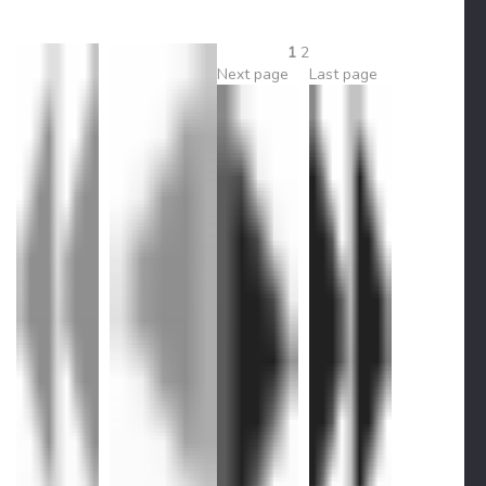
1
2
Next page
Last page