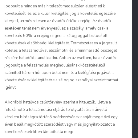
jogosultja minden más hitelezőt megelőzően elégítheti ki
követelését, és ez a külön kielégítési jog a követelés egészére
kiterjed, természetesen az óvadék értéke erejéig. Az óvadék
esetében tehát nem érvényesül az a szabály, amely csak a
követelés 50%-a erejéig engedi a zálogjoggal biztosított
követelések elsőbbségi kielégítését. Természetesen a jogosult
köteles a felszámolóval elszámolni és a fennmaradó összeget
részére haladéktalanul kiadni. Abban az esetben, ha az óvadék
jogosultja a felszámolás megindulásának közzétételétől
számított három hónapon belül nem él a kielégítési jogával, a
követelésének kielégítésére a zálogjog szabályai szerint tarthat
igényt.
A korábbi hatályos csődtörvény szerint a hitelezők, illetve a
felszámoló a felszámolási eljárás lefolytatására irányuló
kérelem bíróságra történő beérkezésének napját megelőző egy
éven belül megkötött szerződést vagy más jognyilatkozatot a
következő esetekben támadhatta meg: