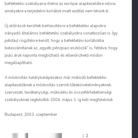
befektetési szabályaira illetve az európai alapkezelőkre nézve,
amelyekre a terjedelmi korlátok miatt ezúttal nem térünk ki.
Új előírások kerültek beillesztésre a befektetési alapokra
irányadó általános befektetési szabályokra vonatkozóan is. Így
például rögzítésre került, hogy a befektetési korlátokba
beleszámítanak az „egyéb pénzpiaci eszközök” is, feltéve, hogy
piaci áruk naponta megbízható és ellenőrizhető módon
megállapítható.
A módosítás hatálybalépésekor már működő befektetési
alapkezelőknek a módosítás szerinti tőkekövetelményeknek,
szervezeti, tevékenységi, működési és összeférhetetlenségi
szabályoknak legkésőbb 2004. május 1-ig kell megfelelniük.
Budapest, 2003. szeptember
1
2