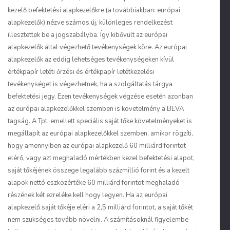
kezelő befektetési alapkezelőkre (a továbbiakban: európai
alapkezelők) nézve számos új, különleges rendelkezést
illesztettek be a jogszabályba. Így kibővült az európai
alapkezelők által végezhető tevékenységek köre. Az európai
alapkezelők az eddig lehetséges tevékenységeken kívül
értékpapír letéti őrzési és értékpapír letétkezelési
tevékenységet is végezhetnek, ha a szolgáltatás tárgya
befektetési jegy. Ezen tevékenységek végzése esetén azonban
az európai alapkezelőkkel szemben is követelmény a BEVA
tagság. A Tpt. emellett speciális saját tőke követelményeket is
megállapít az európai alapkezelőkkel szemben, amikor rögzíti,
hogy amennyiben az európai alapkezelő 60 milliárd forintot
elérő, vagy azt meghaladó mértékben kezel befektetési alapot,
saját tőkéjének összege legalább százmillió forint és a kezelt
alapok nettó eszközértéke 60 milliárd forintot meghaladó
részének két ezreléke kell hogy legyen. Ha az európai
alapkezelő saját tőkéje eléri a 2,5 milliárd forintot, a saját tőkét
nem szükséges tovább növelni. A számításoknál figyelembe