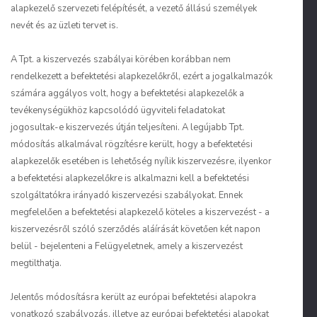
alapkezelő szervezeti felépítését, a vezető állású személyek
nevét és az üzleti tervet is.
A Tpt. a kiszervezés szabályai körében korábban nem
rendelkezett a befektetési alapkezelőkről, ezért a jogalkalmazók
számára aggályos volt, hogy a befektetési alapkezelők a
tevékenységükhöz kapcsolódó ügyviteli feladatokat
jogosultak-e kiszervezés útján teljesíteni. A legújabb Tpt.
módosítás alkalmával rögzítésre került, hogy a befektetési
alapkezelők esetében is lehetőség nyílik kiszervezésre, ilyenkor
a befektetési alapkezelőkre is alkalmazni kell a befektetési
szolgáltatókra irányadó kiszervezési szabályokat. Ennek
megfelelően a befektetési alapkezelő köteles a kiszervezést - a
kiszervezésről szóló szerződés aláírását követően két napon
belül - bejelenteni a Felügyeletnek, amely a kiszervezést
megtilthatja.
Jelentős módosításra került az európai befektetési alapokra
vonatkozó szabályozás, illetve az európai befektetési alapokat