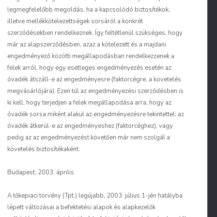
legmegfelelőbb megoldás, ha a kapcsolódó biztosítékok,
illetve mellékkötelezettségek sorsáról a konkrét
szerződésekben rendelkeznek. Így feltétlenül szükséges, hogy
már az alapszerződésben, azaz a kötelezett és a majdani
engedményező közötti megállapodásban rendelkezzenek a
felek arról, hogy egy esetleges engedményezés esetén az
óvadék átszáll-e az engedményesre (faktorcégre, a követelés
megvásárlójára). Ezen túl az engedményezési szerződésben is
ki kell, hogy terjedjen a felek megállapodása arra, hogy az
óvadék sorsa miként alakul az engedményezésre tekintettel: az
óvadék átkerül-e az engedményeshez (faktorcéghez), vagy
pedig az az engedményezést követően már nem szolgál a
követelés biztosítékaként.
Budapest, 2003. április
A tőkepiaci törvény (Tpt.) legújabb, 2003. július 1-jén hatályba
lépett változásai a befektetési alapok és alapkezelők