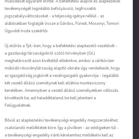
működését egyaránt érintik. A befektetési alapok és alapkezelők
tevékenységét leginkább befolyásoló, legfrissebb
jogszabályváltozásokat - a teljesség igénye nélkül - az
alábbiakban foglalják össze a Gárdos, Füredi, Mosonyi, Tomori
Ügyvédi Iroda szakértői.
Új előírás a Tpt.-ben, hogy a befektetési alapkezelő vezetését -
a gazdasági társaságokról szóló törvényben (Gt.)
meghatározott azon kivételtől eltekintve, amikor a zártkörűen
működő részvénytársaság alapító okirata úgy rendelkezik, hogy
az igazgatóság jogkörét a vezérigazgató gyakorolja - legalább
két vezető állású személynek kell ellátnia munkaviszony
keretében. Amennyiben a vezető állású személyekben változás
következik be, azt haladéktalanul be kell jelenteni a
Felügyeletnek.
Bővül az alapkezelési tevékenységi engedély megszerzéséhez
csatolandó mellékletek köre. Így a jövőben - az eddigieken túl -
a tevékenységi engedély iránti kérelemhez mellékelni kell az