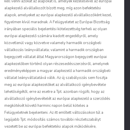
kell venni azokat az alapokat is, amelyek kezelésével az európai
alapkezelő alvállalkozót bízott meg, míg azon befektetési
alapok, amelyeket az európai alapkezelő alvállalkozóként kezel,
figyelmen kívül maradnak. A Felügyeletet az Európai Bizottság
irányában speciális bejelentési kötelezettség terheli az olyan
európai alapkezelő számára kiadott engedélyről, amely
közvetlenül vagy közvetve valamely harmadik országbeli
vállalkozás leányvállalata; valamint a harmadik országban
bejegyzett vállalat által Magyarországon bejegyzett európai
alapkezelőben történő olyan részesedésszerzésről, amelynek
eredményeképpen a magyar alapkezelő a harmadik országbeli
vállalat leányvállalatává válik. Az új szabályozás sem fosztja
meg az európai alapkezelőket az alvállalkozó igénybevétele
lehetőségétől, erre az esetre a Tpt. azonban rögzíti, hogy az
alvállalkozó igénybevételét az európai alapkezelő a szerződés
megkötését követő harminc napon belül köteles a
Felügyeletnek bejelenteni. Az itt említett változásokon túl a
legújabb Tpt. módosítás számos további részletszabályt
vezetett be az európai befektetési alapok működésére,