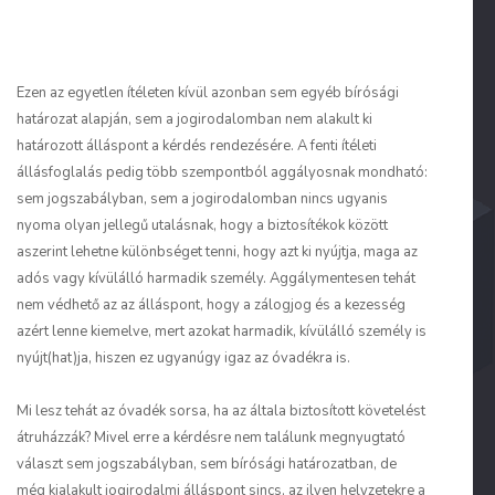
Ezen az egyetlen ítéleten kívül azonban sem egyéb bírósági
határozat alapján, sem a jogirodalomban nem alakult ki
határozott álláspont a kérdés rendezésére. A fenti ítéleti
állásfoglalás pedig több szempontból aggályosnak mondható:
sem jogszabályban, sem a jogirodalomban nincs ugyanis
nyoma olyan jellegű utalásnak, hogy a biztosítékok között
aszerint lehetne különbséget tenni, hogy azt ki nyújtja, maga az
adós vagy kívülálló harmadik személy. Aggálymentesen tehát
nem védhető az az álláspont, hogy a zálogjog és a kezesség
azért lenne kiemelve, mert azokat harmadik, kívülálló személy is
nyújt(hat)ja, hiszen ez ugyanúgy igaz az óvadékra is.
Mi lesz tehát az óvadék sorsa, ha az általa biztosított követelést
átruházzák? Mivel erre a kérdésre nem találunk megnyugtató
választ sem jogszabályban, sem bírósági határozatban, de
még kialakult jogirodalmi álláspont sincs, az ilyen helyzetekre a