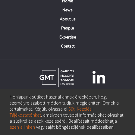
Home
News
About us
People
Expertise
Contact
Honlapunk sütiket használ annak érdekében, hogy
© Copyright Gárdos Mosonyi Tomori Ügyvédi Iroda
személyre szabott módon tudjuk megjeleníteni Önnek a
postmaster@gmtlegal.hu
tartalmakat. Kérjük, olvassa el
Süti Kezelési
Tájékoztatónkat
, amelyben további információkat olvashat
Data privacy notice
a sütikről és azok kezeléséről. Beállításait módosíthatja
ezen a linken
vagy saját böngészőjének beállításaiban.