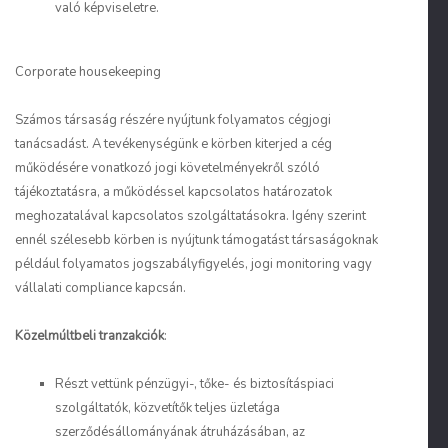
való képviseletre.
Corporate housekeeping
Számos társaság részére nyújtunk folyamatos cégjogi
tanácsadást. A tevékenységünk e körben kiterjed a cég
működésére vonatkozó jogi követelményekről szóló
tájékoztatásra, a működéssel kapcsolatos határozatok
meghozatalával kapcsolatos szolgáltatásokra. Igény szerint
ennél szélesebb körben is nyújtunk támogatást társaságoknak
például folyamatos jogszabályfigyelés, jogi monitoring vagy
vállalati compliance kapcsán.
Közelmúltbeli tranzakciók
:
Részt vettünk pénzügyi-, tőke- és biztosításpiaci
szolgáltatók, közvetítők teljes üzletága
szerződésállományának átruházásában, az