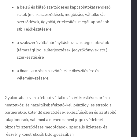
a belső és külső szerződéses kapcsolatokat rendező
iratok (munkaszerződések, megbízási, vállalkozási
szerződések, ügynöki, értékesítési megállapodások
stb.) előkészítésére,
a szakszerű vállalatirányításhoz szükséges okiratok
(társasági jogi előterjesztések, jegyzőkönyvek stb.)
szerkesztésére,
a finanszírozási szerződések előkészítésére és
véleményezésére.
Gyakorlatunk van a felfutó vállalkozás értékesítése során a
nemzetközi és hazai tőkebefektetőkkel, pénzügyi és stratégiai
partnerekkel kötendő szerződések elkészítésében és az alapító
tulajdonosok, valamint a menedzsment jogok védelmét
biztosító szerződéses megoldások, speciális üzletész- és
részvény konstrukciók kidolgozásában.