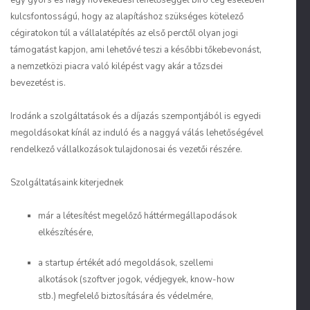
egy gyors és nagy növekedési lehetőséggel bíró cég esetében
kulcsfontosságú, hogy az alapításhoz szükséges kötelező
cégiratokon túl a vállalatépítés az első perctől olyan jogi
támogatást kapjon, ami lehetővé teszi a későbbi tőkebevonást,
a nemzetközi piacra való kilépést vagy akár a tőzsdei
bevezetést is.
Irodánk a szolgáltatások és a díjazás szempontjából is egyedi
megoldásokat kínál az induló és a naggyá válás lehetőségével
rendelkező vállalkozások tulajdonosai és vezetői részére.
Szolgáltatásaink kiterjednek
már a létesítést megelőző háttérmegállapodások
elkészítésére,
a startup értékét adó megoldások, szellemi
alkotások (szoftver jogok, védjegyek, know-how
stb.) megfelelő biztosítására és védelmére,