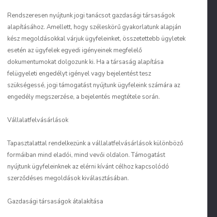
Rendszeresen nyújtunk jogi tanácsot gazdasági társaságok
alapításához. Amellett, hogy széleskörű gyakorlatunk alapján
kész megoldásokkal várjuk ügyfeleinket, összetettebb ügyletek
esetén az ügyfelek egyedi igényeinek megfelelő
dokumentumokat dolgozunk ki. Ha a társaság alapítása
felügyeleti engedélyt igényel vagy bejelentést tesz
szükségessé, jogi támogatást nyújtunk ügyfeleink számára az
engedély megszerzése, a bejelentés megtétele során.
Vállalatfelvásárlások
Tapasztalattal rendelkezünk a vállalatfelvásárlások különböző
formáiban mind eladói, mind vevői oldalon. Támogatást
nyújtunk ügyfeleinknek az elérni kívánt célhoz kapcsolódó
szerződéses megoldások kiválasztásában.
Gazdasági társaságok átalakítása