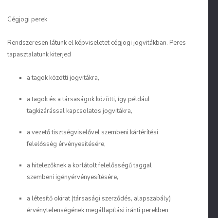
Cégjogi perek
Rendszeresen látunk el képviseletet cégjogi jogvitákban. Peres
tapasztalatunk kiterjed
a tagok közötti jogvitákra,
a tagok és a társaságok közötti, így például
tagkizárással kapcsolatos jogvitákra,
a vezető tisztségviselővel szembeni kártérítési
felelősség érvényesítésére,
a hitelezőknek a korlátolt felelősségű taggal
szembeni igényérvényesítésére,
a létesítő okirat (társasági szerződés, alapszabály)
érvénytelenségének megállapítási iránti perekben