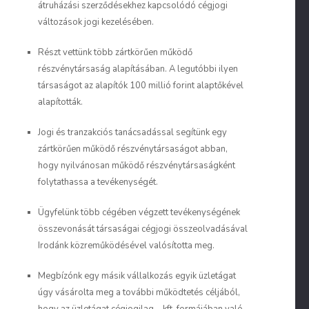
átruházási szerződésekhez kapcsolódó cégjogi
változások jogi kezelésében.
Részt vettünk több zártkörűen működő
részvénytársaság alapításában. A legutóbbi ilyen
társaságot az alapítók 100 millió forint alaptőkével
alapították.
Jogi és tranzakciós tanácsadással segítünk egy
zártkörűen működő részvénytársaságot abban,
hogy nyilvánosan működő részvénytársaságként
folytathassa a tevékenységét.
Ügyfelünk több cégében végzett tevékenységének
összevonását társaságai cégjogi összeolvadásával
Irodánk közreműködésével valósította meg.
Megbízónk egy másik vállalkozás egyik üzletágat
úgy vásárolta meg a további működtetés céljából,