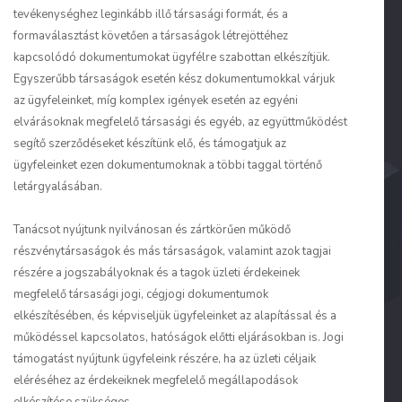
tevékenységhez leginkább illő társasági formát, és a
formaválasztást követően a társaságok létrejöttéhez
kapcsolódó dokumentumokat ügyfélre szabottan elkészítjük.
Egyszerűbb társaságok esetén kész dokumentumokkal várjuk
az ügyfeleinket, míg komplex igények esetén az egyéni
elvárásoknak megfelelő társasági és egyéb, az együttműködést
segítő szerződéseket készítünk elő, és támogatjuk az
ügyfeleinket ezen dokumentumoknak a többi taggal történő
letárgyalásában.
Tanácsot nyújtunk nyilvánosan és zártkörűen működő
részvénytársaságok és más társaságok, valamint azok tagjai
részére a jogszabályoknak és a tagok üzleti érdekeinek
megfelelő társasági jogi, cégjogi dokumentumok
elkészítésében, és képviseljük ügyfeleinket az alapítással és a
működéssel kapcsolatos, hatóságok előtti eljárásokban is. Jogi
támogatást nyújtunk ügyfeleink részére, ha az üzleti céljaik
eléréséhez az érdekeiknek megfelelő megállapodások