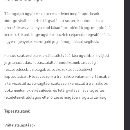
elkészítése szükséges.
Támogatjuk ügyfeleinket kereskedelmi megállapodások
kidolgozásában, üzleti tárgyalásaik során, és akkor is, ha a
szerződéses viszonyaikból fakadó problémáik jogi megoldását
keresik. Célunk, hogy ügyfeleink üzleti céljainak megvalósítását
egyéni igényeket kiszolgáló jogi támogatással segítsük.
Fontos szakterületünk a vállalatfelvásárlási ügyekben nyújtott
jogi tanácsadás. Tapasztalattal rendelkezünk társasági
részesedések, üzletágak és eszközök adásvételével
kapcsolatban. Részt veszünk a tranzakció valamennyi fázisában
a tervezéstől az átvilágítási szakaszon keresztül a tranzakciós
dokumentumok elkészítésén és letárgyalásán át a teljesítés
feltételeinek utólagos ellenőrzését magában foglaló zárásig.
Tapasztalatunk
:
Vállalatalapítások