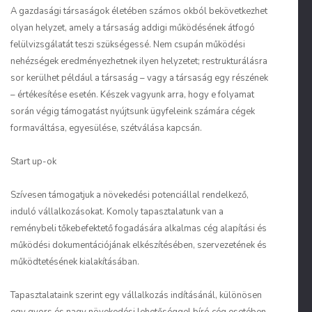
A gazdasági társaságok életében számos okból bekövetkezhet
olyan helyzet, amely a társaság addigi működésének átfogó
felülvizsgálatát teszi szükségessé. Nem csupán működési
nehézségek eredményezhetnek ilyen helyzetet; restrukturálásra
sor kerülhet például a társaság – vagy a társaság egy részének
– értékesítése esetén. Készek vagyunk arra, hogy e folyamat
során végig támogatást nyújtsunk ügyfeleink számára cégek
formaváltása, egyesülése, szétválása kapcsán.
Start up-ok
Szívesen támogatjuk a növekedési potenciállal rendelkező,
induló vállalkozásokat. Komoly tapasztalatunk van a
reménybeli tőkebefektető fogadására alkalmas cég alapítási és
működési dokumentációjának elkészítésében, szervezetének és
működtetésének kialakításában.
Tapasztalataink szerint egy vállalkozás indításánál, különösen