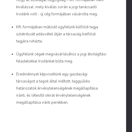
hogy az üzletágat cégjogilag – kft. formájában való
kiválással, mely kiválás során a jogi tanácsadó
Irodánk volt - új cég formájában vásárolta meg.
Kft. formájában működő ügyfelünk külföldi tagja
üzletrészét adásvétel útján a társaság belföldi
tagjára ruházta.
Ügyfelünk cégek megvásárlásához a jogi átvilágítási
feladatokkal Irodánkat bízta meg.
Eredménnyel képviseltünk egy gazdasági
társaságot a tagok által indított, taggyűlési
határozatok érvénytelenségének megállapítása
iránti, és létesítő okirat érvénytelenségének
megállapítása iránti perekben.