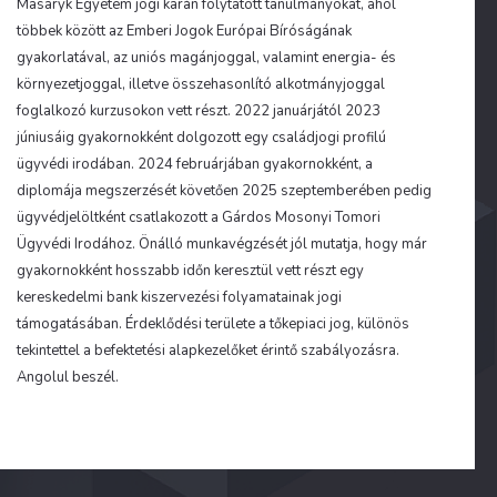
Masaryk Egyetem jogi karán folytatott tanulmányokat, ahol
többek között az Emberi Jogok Európai Bíróságának
gyakorlatával, az uniós magánjoggal, valamint energia- és
környezetjoggal, illetve összehasonlító alkotmányjoggal
foglalkozó kurzusokon vett részt. 2022 januárjától 2023
júniusáig gyakornokként dolgozott egy családjogi profilú
ügyvédi irodában. 2024 februárjában gyakornokként, a
diplomája megszerzését követően 2025 szeptemberében pedig
ügyvédjelöltként csatlakozott a Gárdos Mosonyi Tomori
Ügyvédi Irodához. Önálló munkavégzését jól mutatja, hogy már
gyakornokként hosszabb időn keresztül vett részt egy
kereskedelmi bank kiszervezési folyamatainak jogi
támogatásában. Érdeklődési területe a tőkepiaci jog, különös
tekintettel a befektetési alapkezelőket érintő szabályozásra.
Angolul beszél.