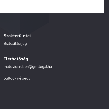
Szakterületei
Biztosítási jog
Elérhetőség
matovics.ruben@gmtlegal.hu
outlook névjegy