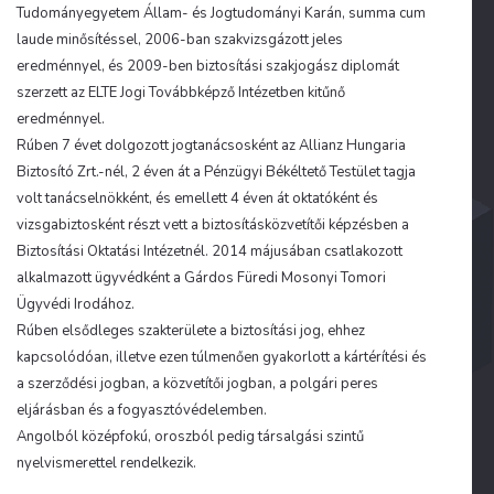
Tudományegyetem Állam- és Jogtudományi Karán, summa cum
laude minősítéssel, 2006-ban szakvizsgázott jeles
eredménnyel, és 2009-ben biztosítási szakjogász diplomát
szerzett az ELTE Jogi Továbbképző Intézetben kitűnő
eredménnyel.
Rúben 7 évet dolgozott jogtanácsosként az Allianz Hungaria
Biztosító Zrt.-nél, 2 éven át a Pénzügyi Békéltető Testület tagja
volt tanácselnökként, és emellett 4 éven át oktatóként és
vizsgabiztosként részt vett a biztosításközvetítői képzésben a
Biztosítási Oktatási Intézetnél. 2014 májusában csatlakozott
alkalmazott ügyvédként a Gárdos Füredi Mosonyi Tomori
Ügyvédi Irodához.
Rúben elsődleges szakterülete a biztosítási jog, ehhez
kapcsolódóan, illetve ezen túlmenően gyakorlott a kártérítési és
a szerződési jogban, a közvetítői jogban, a polgári peres
eljárásban és a fogyasztóvédelemben.
Angolból középfokú, oroszból pedig társalgási szintű
nyelvismerettel rendelkezik.