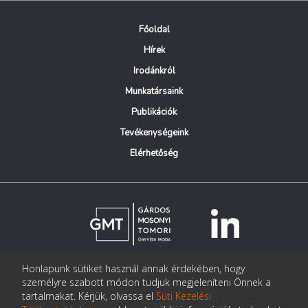
Főoldal
Hírek
Irodánkról
Munkatársaink
Publikációk
Tevékenységeink
Elérhetőség
Honlapunk sütiket használ annak érdekében, hogy
© Copyright Gárdos Mosonyi Tomori Ügyvédi Iroda
személyre szabott módon tudjuk megjeleníteni Önnek a
postmaster@gmtlegal.hu
tartalmakat. Kérjük, olvassa el
Süti Kezelési