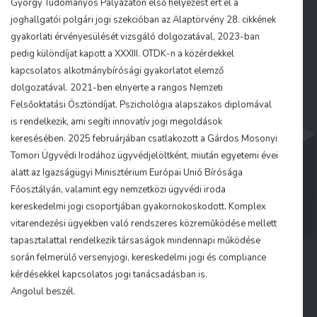
György Tudományos Pályázaton első helyezést ért el a
joghallgatói polgári jogi szekcióban az Alaptörvény 28. cikkének
gyakorlati érvényesülését vizsgáló dolgozatával, 2023-ban
pedig különdíjat kapott a XXXIII. OTDK-n a közérdekkel
kapcsolatos alkotmánybírósági gyakorlatot elemző
dolgozatával. 2021-ben elnyerte a rangos Nemzeti
Felsőoktatási Ösztöndíjat. Pszichológia alapszakos diplomával
is rendelkezik, ami segíti innovatív jogi megoldások
keresésében. 2025 februárjában csatlakozott a Gárdos Mosonyi
Tomori Ügyvédi Irodához ügyvédjelöltként, miután egyetemi évei
alatt az Igazságügyi Minisztérium Európai Unió Bírósága
Főosztályán, valamint egy nemzetközi ügyvédi iroda
kereskedelmi jogi csoportjában gyakornokoskodott. Komplex
vitarendezési ügyekben való rendszeres közreműködése mellett
tapasztalattal rendelkezik társaságok mindennapi működése
során felmerülő versenyjogi, kereskedelmi jogi és compliance
kérdésekkel kapcsolatos jogi tanácsadásban is.
Angolul beszél.