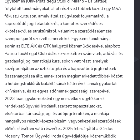
Egyetemen (Università degli Studi di Milano – La Statale)
folytatott tanulmányokat, ahol részt vett többek között egy M&A
fókuszú kurzuson, amely által az ügyletek folyamatáról, a
kapcsolódó jogi feladatokról, a komplex szerződéses
kikötésekről és struktúrákról, valamint a szerződéselemzés
szempontjairól szerzett ismereteket. Egyetemi tanulmányai
során az ELTE ÁJK és GTK hallgatói közreműködésével alapított
Pacioli Tax&Legal Club diákszervezetében számviteli, adózási és
gazdasági jogi tematikájú kurzusokon vett részt, amelyek
középpontjában az üzleti logika és a kapcsolódó jogterületek
összehangolása állt, ennek során megismerkedett többek között
a holdingstruktúrák kialakításának hátterével, annak gyakorlati
kihívásaival és az egyes adónemek gazdasági szerepével.
2023-ban, gyakornokként egy nemzetközi ügyfélkörrel
rendelkező ügyvédi irodánál szerzett tapasztalatokat,
elsősorban társasági jogi és adójogi területen, a munkája
hangsúlyos részét képezte bizalmi vagyonkezelési szerződések
előkészítésében való részvétel. 2025 februárjától a Gárdos
Mosonyi Tomori Ügyvédi Iroda ügyvédjelöltje, közreműködik