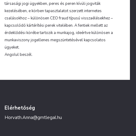
társasági jogi ügyekben, peres és peren kívüli jogviták
kezelésében, e körben tapasztalatot szerzett internetes
csalásokhoz – különösen CEO fraud típusú visszaélésekhez –
kapcsolódó kártérítési perek vitelében. A fentiek mellett az
érdeklődési körébe tartozik a munkajog, ideértve különösen a
munkaviszony jogellenes megszüntetésével kapcsolatos
ügyeket.
Angolul beszél.
Elérhetőség
Horvath.Anna@gmtlegal.hu