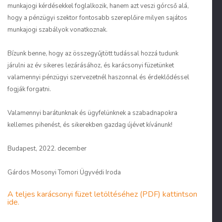
munkajogi kérdésekkel foglalkozik, hanem azt veszi górcső alá,
hogy a pénzügyi szektor fontosabb szereplőire milyen sajátos
munkajogi szabályok vonatkoznak.
Bízunk benne, hogy az összegyűjtött tudással hozzá tudunk
járulni az év sikeres lezárásához, és karácsonyi füzetünket
valamennyi pénzügyi szervezetnél haszonnal és érdeklődéssel
fogják forgatni.
Valamennyi barátunknak és ügyfelünknek a szabadnapokra
kellemes pihenést, és sikerekben gazdag újévet kívánunk!
Budapest, 2022. december
Gárdos Mosonyi Tomori Ügyvédi Iroda
A teljes karácsonyi füzet letöltéséhez (PDF) kattintson
ide.