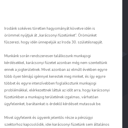
Irodánk sokéves töretlen hagyományát követve idén is
örömmel nyújtjuk át „karácsonyi füzetünket”. Örömünket
fűszerezi, hogy idén ünnepeljük az Iroda 30. születésnapját.
Munkánk során rendszeresen találkozunk munkajogi
kérdésekkel, karácsonyi füzetet azonban még nem szenteltünk
ennek a jogterületnek. Mivel azonban az elmúlt években egyre
több ilyen témájú igénnyel kerestek meg minket, és így egyre
többet és egyre intenzívebben foglalkoztunk munkajogi
problémákkal, elérkezettnek láttuk az időt arra, hogy karácsonyi
füzetünkben a munkajog területének izgalmas, várhatóan
ügyfeleinket, barátainkat is érdeklő kérdéseit mutassuk be.
Mivel ügyfeleink és ügyeink jelentős része a pénzügyi
szektorhoz kapcsolódik, idei karácsonyi füzetünk sem általános