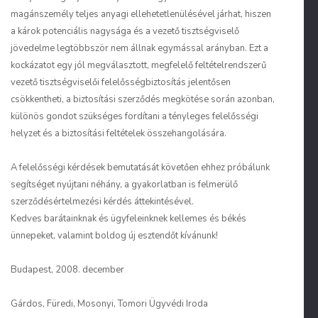
magánszemély teljes anyagi ellehetetlenülésével járhat, hiszen
a károk potenciális nagysága és a vezető tisztségviselő
jövedelme legtöbbször nem állnak egymással arányban. Ezt a
kockázatot egy jól megválasztott, megfelelő feltételrendszerű
vezető tisztségviselői felelősségbiztosítás jelentősen
csökkentheti, a biztosítási szerződés megkötése során azonban,
különös gondot szükséges fordítani a tényleges felelősségi
helyzet és a biztosítási feltételek összehangolására.
A felelősségi kérdések bemutatását követően ehhez próbálunk
segítséget nyújtani néhány, a gyakorlatban is felmerülő
szerződésértelmezési kérdés áttekintésével.
Kedves barátainknak és ügyfeleinknek kellemes és békés
ünnepeket, valamint boldog új esztendőt kívánunk!
Budapest, 2008. december
Gárdos, Füredi, Mosonyi, Tomori
Ügyvédi Iroda