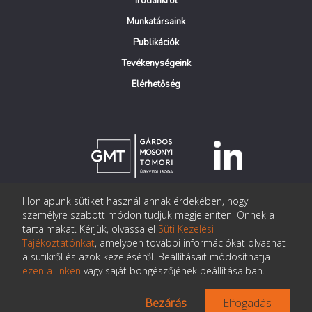
Irodánkról
Munkatársaink
Publikációk
Tevékenységeink
Elérhetőség
Honlapunk sütiket használ annak érdekében, hogy
© Copyright Gárdos Mosonyi Tomori Ügyvédi Iroda
személyre szabott módon tudjuk megjeleníteni Önnek a
postmaster@gmtlegal.hu
tartalmakat. Kérjük, olvassa el
Süti Kezelési
Tájékoztatónkat
, amelyben további információkat olvashat
Adatkezelési tájékoztató
a sütikről és azok kezeléséről. Beállításait módosíthatja
ezen a linken
vagy saját böngészőjének beállításaiban.
Bezárás
Elfogadás
Az oldalt készítette:
Pentacom