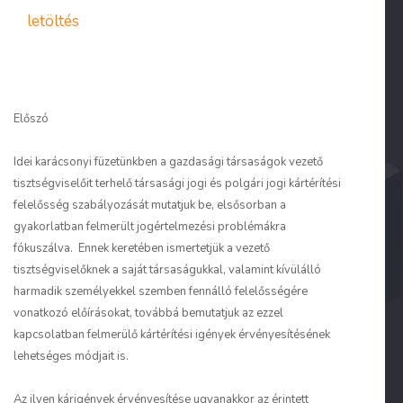
letöltés
Előszó
Idei karácsonyi füzetünkben a gazdasági társaságok vezető
tisztségviselőit terhelő társasági jogi és polgári jogi kártérítési
felelősség szabályozását mutatjuk be, elsősorban a
gyakorlatban felmerült jogértelmezési problémákra
fókuszálva. Ennek keretében ismertetjük a vezető
tisztségviselőknek a saját társaságukkal, valamint kívülálló
harmadik személyekkel szemben fennálló felelősségére
vonatkozó előírásokat, továbbá bemutatjuk az ezzel
kapcsolatban felmerülő kártérítési igények érvényesítésének
lehetséges módjait is.
Az ilyen kárigények érvényesítése ugyanakkor az érintett