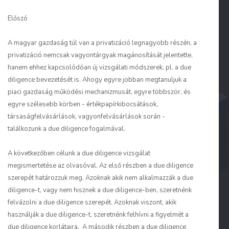
Előszó
A magyar gazdaság túl van a privatizáció legnagyobb részén, a
privatizáció nemcsak vagyontárgyak magánosítását jelentette,
hanem ehhez kapcsolódóan új vizsgálati módszerek, pl. a due
diligence bevezetését is. Ahogy egyre jobban megtanuljuk a
piaci gazdaság működési mechanizmusát, egyre többször, és
egyre szélesebb körben - értékpapírkibocsátások,
társaságfelvásárlások, vagyonfelvásárlások során -
találkozunk a due diligence fogalmával.
A következőben célunk a due diligence vizsgálat
megismertetése az olvasóval. Az első részben a due diligence
szerepét határozzuk meg. Azoknak akik nem alkalmazzák a due
diligence-t, vagy nem hisznek a due diligence-ben, szeretnénk
felvázolni a due diligence szerepét. Azoknak viszont, akik
használják a due diligence-t, szeretnénk felhívni a figyelmét a
due diligence korlátaira. A második részben a due diligence