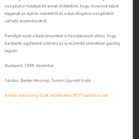
vizsgálatot mutatjuk be annak érdekében, hogy olvasóink képet
kapjanak az eljárás menetéről és a due diligence vizsgálattól
várható eredményekről.
Reméljük ezzel a kiadványunkkal is hozzájárulunk ahhoz, hogy
barátaink, ügyfeleink számára az új esztendő sikerekben gazdag
legyen.
Budapest, 1998. december
Gárdos, Benke, Mosonyi, Tomori Ügyvédi Iroda
A teljes karácsonyi füzet letöltéséhez (PDF) kattintson ide.