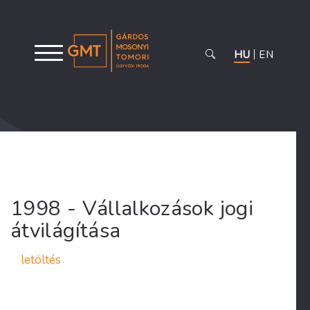
HU
EN
1998 - Vállalkozások jogi
átvilágítása
letöltés