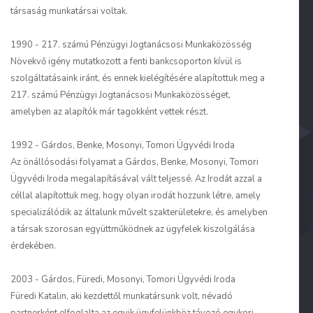
társaság munkatársai voltak.
1990 - 217. számú Pénzügyi Jogtanácsosi Munkaközösség
Növekvő igény mutatkozott a fenti bankcsoporton kívül is
szolgáltatásaink iránt, és ennek kielégítésére alapítottuk meg a
217. számú Pénzügyi Jogtanácsosi Munkaközösséget,
amelyben az alapítók már tagokként vettek részt.
1992 - Gárdos, Benke, Mosonyi, Tomori Ügyvédi Iroda
Az önállósodási folyamat a Gárdos, Benke, Mosonyi, Tomori
Ügyvédi Iroda megalapításával vált teljessé. Az Irodát azzal a
céllal alapítottuk meg, hogy olyan irodát hozzunk létre, amely
specializálódik az általunk művelt szakterületekre, és amelyben
a társak szorosan együttműködnek az ügyfelek kiszolgálása
érdekében.
2003 - Gárdos, Füredi, Mosonyi, Tomori Ügyvédi Iroda
Füredi Katalin, aki kezdettől munkatársunk volt, névadó