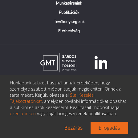
Munkatársaink
Publikációk
Tevékenységeink
Elérhetőség
Honlapunk sütiket használ annak érdekében, hogy
© Copyright Gárdos Mosonyi Tomori Ügyvédi Iroda
személyre szabott módon tudjuk megjeleníteni Önnek a
postmaster@gmtlegal.hu
tartalmakat. Kérjük, olvassa el
Süti Kezelési
Tájékoztatónkat
, amelyben további információkat olvashat
Adatkezelési tájékoztató
a sütikről és azok kezeléséről. Beállításait módosíthatja
ezen a linken
vagy saját böngészőjének beállításaiban.
Bezárás
Elfogadás
Az oldalt készítette:
Pentacom