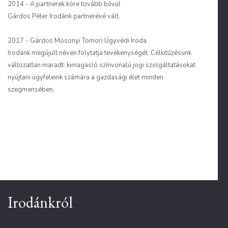
2014 - A partnerek köre tovább bővül
Gárdos Péter Irodánk partnerévé vált.
2017 - Gárdos Mosonyi Tomori Ügyvédi Iroda
Irodánk megújult néven folytatja tevékenységét. Célkitűzésünk
változatlan maradt: kimagasló színvonalú jogi szolgáltatásokat
nyújtani ügyfeleink számára a gazdasági élet minden
szegmensében.
Irodánkról