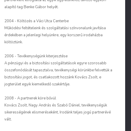
partnerként elfoglalta az egyik ügyfelünkhöz távozó egykori
alapító tag Benke Gábor helyét.
2004 - Költözés a Váci Utca Centerbe
Működési feltételeink és szolgáltatási színvonalunk javítása
érdekében a jelenlegi helyünkre, egy korszerű irodaházba
költöztünk.
2006 - Tevékenységünk kiterjesztése
A pénzügyi és a biztosítási szolgáltatások egyre szorosabb
összefonódását tapasztalva, tevékenységi körünkbe felvettük a
biztosítási jogot, és csatlakozott hozzánk Kovács Zsolt, e
jogterület egyik kiemelkedő szakértője.
2008 - A partnerek köre bővül
Kovács Zsolt, Nagy András és Szabó Dániel, tevékenységük
sikerességének elismeréseként, Irodánk teljes jogú partnerévé
vált.