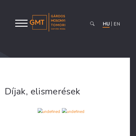
HU
EN
Díjak, elismerések