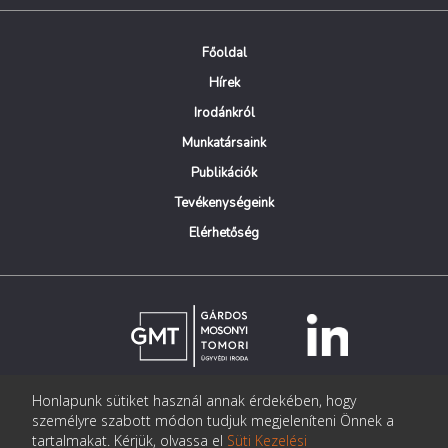
Főoldal
Hírek
Irodánkról
Munkatársaink
Publikációk
Tevékenységeink
Elérhetőség
Honlapunk sütiket használ annak érdekében, hogy
© Copyright Gárdos Mosonyi Tomori Ügyvédi Iroda
személyre szabott módon tudjuk megjeleníteni Önnek a
postmaster@gmtlegal.hu
tartalmakat. Kérjük, olvassa el
Süti Kezelési