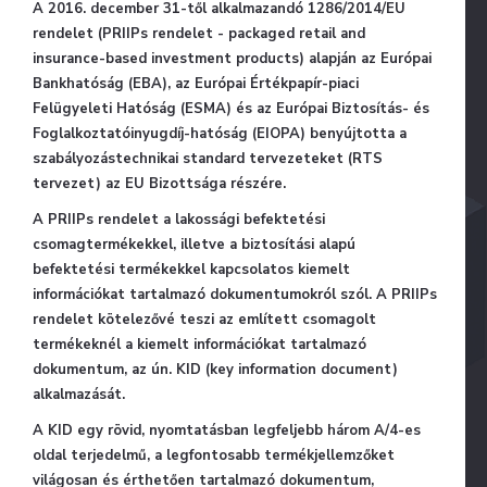
A 2016. december 31-től alkalmazandó 1286/2014/EU
rendelet (PRIIPs rendelet - packaged retail and
insurance-based investment products) alapján az Európai
Bankhatóság (EBA), az Európai Értékpapír-piaci
Felügyeleti Hatóság (ESMA) és az Európai Biztosítás- és
Foglalkoztatóinyugdíj-hatóság (EIOPA) benyújtotta a
szabályozástechnikai standard tervezeteket (RTS
tervezet) az EU Bizottsága részére.
A PRIIPs rendelet a lakossági befektetési
csomagtermékekkel, illetve a biztosítási alapú
befektetési termékekkel kapcsolatos kiemelt
információkat tartalmazó dokumentumokról szól. A PRIIPs
rendelet kötelezővé teszi az említett csomagolt
termékeknél a kiemelt információkat tartalmazó
dokumentum, az ún. KID (key information document)
alkalmazását.
A KID egy rövid, nyomtatásban legfeljebb három A/4-es
oldal terjedelmű, a legfontosabb termékjellemzőket
világosan és érthetően tartalmazó dokumentum,