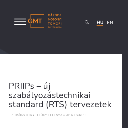
HU
EN
PRIIPs – új
szabályozástechnikai
standard (RTS) tervezetek
BIZTOSÍTÁSI JOG
•
FELÜGYELET
,
ESMA
•
2016. április 18.