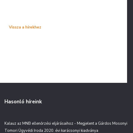
Vissza a hírekhez
Hasonló híreink
Kalauz az MNB ellenőrzési eljárásaihoz - Megjelent a Gárdos Mosonyi
Tomori Ügyvédi Iroda 2020. évi karácsonyi kiadványa