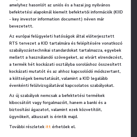
amelyhez hasonlót az uniós és a hazai jog nyilvános
befektetési alapoknál kiemelt befektetői információk (KIID
- key investor information document) néven már
bevezetett.
Az európai felügyeleti hatóságok által előterjesztett
RTS tervezet a KID tartalmára és felépítésére vonatkozó
szabályozástechnikai standardokat tartalmazza, egyebek
mellett a használandó szövegeket, az elvárt elrendezést,
a termék hét kockázati osztályba soroláshoz összesített
kockázati mutatót és az ahhoz kapcsolódó módszertant,
a költségek bemutatását, valamint a KID legalább
évenkénti felülvizsgálatával kapcsolatos szabályokat.
Az új szabályok nemcsak a befektetési termékek
kibocsátóit vagy forgalmazóit, hanem a banki és a
biztosítási ágazatot, valamint ezek közvetítőit,
ügynökeit, alkuszait is érintik majd.
További részletek
itt
érhetőek el.