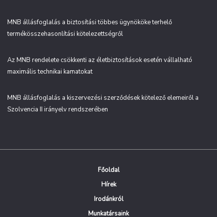
MNB állásfoglalás a biztosítási többes ügynököke terhelő
termékösszehasonlítási kötelezettségről
Az MNB rendelete csökkenti az életbiztosítások esetén vállalható
maximális technikai kamatokat
MNB állásfoglalás a kiszervezési szerződések kötelező elemeiről a
Szolvencia II irányelv rendszerében
Főoldal
Hírek
Irodánkról
Munkatársaink