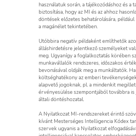
használatuk során, a tájékozódáshoz és a t
biztosítása, hogy az MI és az ahhoz hason
döntések előzetes behatárolására, például 
a magánélet tekintetében.
Utóbbira negatív példaként említhetők azok
álláshirdetésre jelentkező személyeket va
meg. Ugyanígy a foglalkoztatás körében szá
munkavállalók rendszeres, időszakos érté
bevonásával oldják meg a munkáltatók. Hab
költséghatékony az emberi tevékenységekn
alapvető jogoknak, pl. a mindenkit megil
érvényesülése szempontjából továbbra is j
általi döntéshozatal.
A Nyilatkozat MI-rendszereket érintő szö
kívánt Mesterséges Intelligencia Kódex tar
szervek ugyanis a Nyilatkozat elfogadásáv
intelligenciával kapcsolatos emberközpont