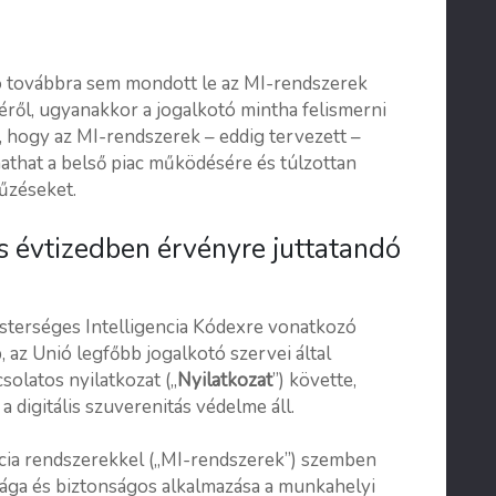
ó továbbra sem mondott le az MI-rendszerek
ről, ugyanakkor a jogalkotó mintha felismerni
, hogy az MI-rendszerek – eddig tervezett –
hathat a belső piac működésére és túlzottan
tűzéseket.
is évtizedben érvényre juttatandó
sterséges Intelligencia Kódexre vonatkozó
 az Unió legfőbb jogalkotó szervei által
csolatos nyilatkozat („
Nyilatkozat
”) követte,
 digitális szuverenitás védelme áll.
ncia rendszerekkel („MI-rendszerek”) szemben
sága és biztonságos alkalmazása a munkahelyi