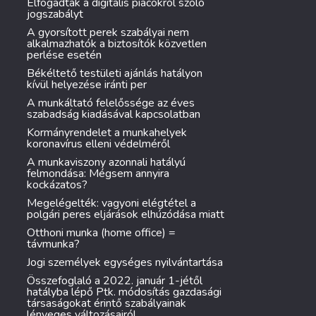
Elfogadták a digitális piacokról szóló
jogszabályt
A gyorsított perek szabályai nem
alkalmazhatók a biztosítók közvetlen
perlése esetén
Békéltető testületi ajánlás hatályon
kívül helyezése iránti per
A munkáltató felelőssége az éves
szabadság kiadásával kapcsolatban
Kormányrendelet a munkahelyek
koronavírus elleni védelméről
A munkaviszony azonnali hatályú
felmondása: Mégsem annyira
kockázatos?
Megelégelték: vagyoni elégtétel a
polgári peres eljárások elhúzódása miatt
Otthoni munka (home office) =
távmunka?
Jogi személyek egységes nyilvántartása
Összefoglaló a 2022. január 1-jétől
hatályba lépő Ptk. módosítás gazdasági
társaságokat érintő szabályainak
lényeges változásairól