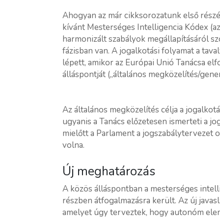
Ahogyan az már cikksorozatunk első részéb
kívánt Mesterséges Intelligencia Kódex (a
harmonizált szabályok megállapításáról sz
fázisban van. A jogalkotási folyamat a tava
lépett, amikor az Európai Unió Tanácsa el
álláspontját („általános megközelítés/gene
Az általános megközelítés célja a jogalkot
ugyanis a Tanács előzetesen ismerteti a jo
mielőtt a Parlament a jogszabálytervezet 
volna.
Új meghatározás
A közös álláspontban a mesterséges intell
részben átfogalmazásra került. Az új javas
amelyet úgy terveztek, hogy autonóm elem