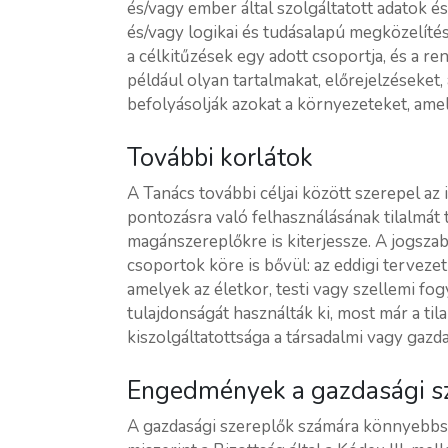
és/vagy ember által szolgáltatott adatok é
és/vagy logikai és tudásalapú megközelítés
a célkitűzések egy adott csoportja, és a re
például olyan tartalmakat, előrejelzéseket
befolyásolják azokat a környezeteket, ame
További korlátok
A Tanács további céljai között szerepel az
pontozásra való felhasználásának tilalmát 
magánszereplőkre is kiterjessze. A jogsza
csoportok köre is bővül: az eddigi tervezet
amelyek az életkor, testi vagy szellemi f
tulajdonságát használták ki, most már a til
kiszolgáltatottsága a társadalmi vagy gazd
Engedmények a gazdasági sz
A gazdasági szereplők számára könnyebbsége