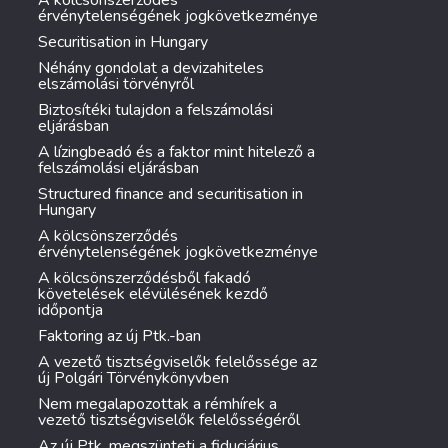
A kölcsönszerződés
érvénytelenségének jogkövetkezménye
Securitisation in Hungary
Néhány gondolat a devizahiteles
elszámolási törvényről
Biztosítéki tulajdon a felszámolási
eljárásban
A lízingbeadó és a faktor mint hitelező a
felszámolási eljárásban
Structured finance and securitisation in
Hungary
A kölcsönszerződés
érvénytelenségének jogkövetkezménye
A kölcsönszerződésből fakadó
követelések elévülésének kezdő
időpontja
Faktoring az új Ptk.-ban
A vezető tisztségviselők felelőssége az
új Polgári Törvénykönyvben
Nem megalapozottak a rémhírek a
vezető tisztségviselők felelősségéről
Az új Ptk. megszünteti a fiduciárius