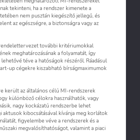
ellékletében meghatározott MI-rendszereket
nak tekinteni, ha a rendszer kimenete a
etében nem pusztán kiegészítő jellegű, és
jelent az egészségre, a biztonságra vagy az
a rendelettervezet további kritériumokkal
egének meghatározásának a folyamatát, így
 lehetővé téve a hatóságok részéről. Ráadásul
start-up cégekre kiszabható bírságmaximumok
 került az általános célú MI-rendszerek
hogy különböző célokra használhatók, vagy
ásik, nagy kockázatú rendszerbe lehet
gi aktusok kibocsátásával kívánja meg korlátok
nálatát, figyelembe véve a rendszerek és a
 műszaki megvalósíthatóságot, valamint a piaci