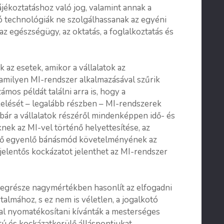
ájékoztatáshoz való jog, valamint annak a
ló technológiák ne szolgálhassanak az egyéni
az egészségügy, az oktatás, a foglalkoztatás és
 az esetek, amikor a vállalatok az
lamilyen MI-rendszer alkalmazásával szűrik
mos példát találni arra is, hogy a
kelését – legalább részben – MI-rendszerek
ár a vállalatok részéről mindenképpen idő- és
ek az MI-vel történő helyettesítése, az
lető egyenlő bánásmód követelményének az
elentős kockázatot jelenthet az MI-rendszer
vegrésze nagymértékben hasonlít az elfogadni
talmához, s ez nem is véletlen, a jogalkotó
al nyomatékosítani kívánták a mesterséges
ú és kockázatkerülő álláspontjukat.