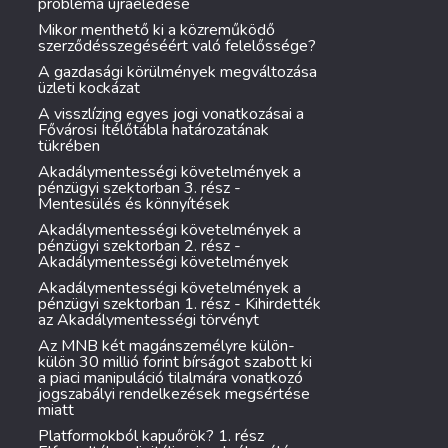
probléma újraéledése
Mikor menthető ki a közreműködő
szerződésszegéséért való felelőssége?
A gazdasági körülmények megváltozása
üzleti kockázat
A visszlízing egyes jogi vonatkozásai a
Fővárosi Ítélőtábla határozatának
tükrében
Akadálymentességi követelmények a
pénzügyi szektorban 3. rész -
Mentesülés és könnyítések
Akadálymentességi követelmények a
pénzügyi szektorban 2. rész -
Akadálymentességi követelmények
Akadálymentességi követelmények a
pénzügyi szektorban 1. rész - Kihirdették
az Akadálymentességi törvényt
Az MNB két magánszemélyre külön-
külön 30 millió forint bírságot szabott ki
a piaci manipuláció tilalmára vonatkozó
jogszabályi rendelkezések megsértése
miatt
Platformokból kapuőrök? 1. rész