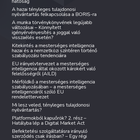
hatóság
A hazai tényleges tulajdonosi
nyilvántartás felkapcsolása a BORIS-ra
A munka törvénykönyvének legújabb
változásai – Könnyített
igényérvényesítés a joggal való
visszaélés esetén?
Kitekintés a mesterséges intelligencia
hazai és a nemzetközi színtéren történő
szabályozási tendenciáira
EU irányelvtervezet a mesterséges
intelligencia által okozott károkért való
felelősségről (AILD)
Mérföldkő a mesterséges intelligencia
szabályozásában – a mesterséges
intelligenciáról szóló EU
rendelettervezet
Mi lesz veled, tényleges tulajdonosi
nyilvántartás?
Platformokból kapuőrök? 2. rész –
Hatályba lép a Digital Market Act
Befektetési szolgáltatásra irányuló
szerződés csak írásban? – Egy régi