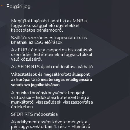
Polgári jog
Megújított ajánlást adott ki az MNB a
fogyatékossággal élő ügyfelekkel
kapcsolatos bánásmódról
Szállítói szerződéses kapcsolatokra is
kihatnak az ESG előírások
Az EUB ítélete a csoportos biztosítások
szerződési feltételeinek a fogyasztókkal
való közléséről
Az SFDR RTS újabb módosítása várható
Változtatások és megszilárdított álláspont
az Európai Unió mesterséges intelligenciára
vonatkozó jogalkotásában
A munka törvénykönyvének legújabb
változásai – Indokolási kötelezettség a
munkáltatói visszaélések visszaszorítása
érdekében
SFDR RTS módosítása
Akadálymentességi követelmények a
pénzügyi szektorban 4. rész – Ellenőrző