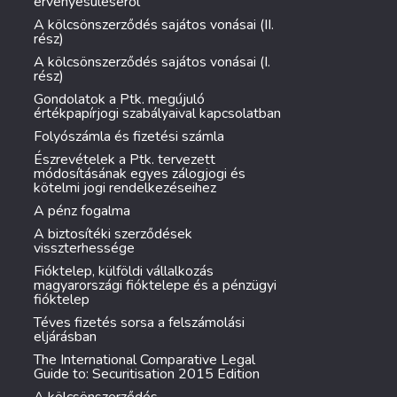
érvényesüléséről
A kölcsönszerződés sajátos vonásai (II.
rész)
A kölcsönszerződés sajátos vonásai (I.
rész)
Gondolatok a Ptk. megújuló
értékpapírjogi szabályaival kapcsolatban
Folyószámla és fizetési számla
Észrevételek a Ptk. tervezett
módosításának egyes zálogjogi és
kötelmi jogi rendelkezéseihez
A pénz fogalma
A biztosítéki szerződések
visszterhessége
Fióktelep, külföldi vállalkozás
magyarországi fióktelepe és a pénzügyi
fióktelep
Téves fizetés sorsa a felszámolási
eljárásban
The International Comparative Legal
Guide to: Securitisation 2015 Edition