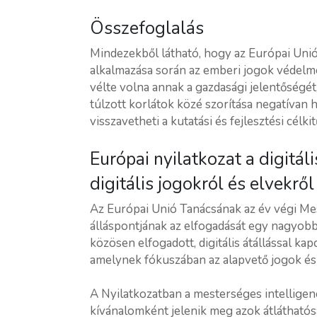
Összefoglalás
Mindezekből látható, hogy az Európai Uni
alkalmazása során az emberi jogok védelmé
vélte volna annak a gazdasági jelentőségét
túlzott korlátok közé szorítása negatívan 
visszavetheti a kutatási és fejlesztési célki
Európai nyilatkozat a digitál
digitális jogokról és elvekről
Az Európai Unió Tanácsának az év végi Me
álláspontjának az elfogadását egy nagyobb,
közösen elfogadott, digitális átállással kap
amelynek fókuszában az alapvető jogok és a
A Nyilatkozatban a mesterséges intellige
kívánalomként jelenik meg azok átlátható