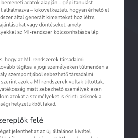
s bemeneti adatok alapján – gépi tanulást
t alkalmazva – kikövetkezteti, hogyan érhető el
ndszer által generált kimenteket hoz létre,
, ajánlásokat vagy döntéseket, amely
lyekkel az MI-rendszer kölcsönhatásba lép.
 is, hogy az MI-rendszerek társadalmi
tovább tágítsa: a jogi személyeken túlmenően a
bály szempontjából sebezhető társadalmi
 szerint azok a MI rendszerek voltak tiltottak,
ogyatékosság miatt sebezhető személyek ezen
alom azokat a személyeket is érinti, akiknek a
asági helyzetükből fakad.
ereplők felé
t jelenthet az az új, általános kivétel,