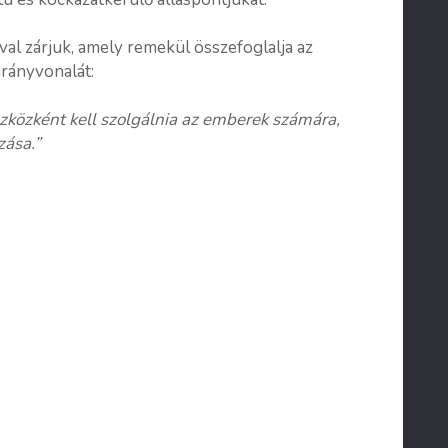
al zárjuk, amely remekül összefoglalja az
irányvonalát:
zközként kell szolgálnia az emberek számára,
zása.”