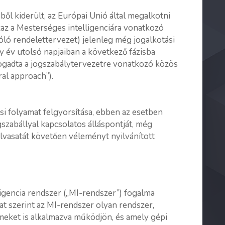
ől kiderült, az Európai Unió által megalkotni
zaz a Mesterséges intelligenciára vonatkozó
óló rendelettervezet) jelenleg még jogalkotási
ly év utolsó napjaiban a következő fázisba
fogadta a jogszabálytervezetre vonatkozó közös
ral approach”).
ási folyamat felgyorsítása, ebben az esetben
gszabállyal kapcsolatos álláspontját, még
olvasatát követően véleményt nyilvánított
igencia rendszer („MI-rendszer”) fogalma
lat szerint az MI-rendszer olyan rendszer,
eket is alkalmazva működjön, és amely gépi