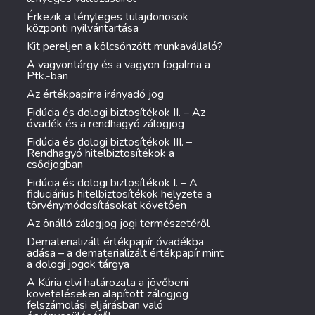
Érkezik a tényleges tulajdonosok
központi nyilvántartása
Kit pereljen a kölcsönzött munkavállaló?
A vagyontárgy és a vagyon fogalma a
Ptk.-ban
Az értékpapírra irányadó jog
Fidúcia és dologi biztosítékok II. – Az
óvadék és a rendhagyó zálogjog
Fidúcia és dologi biztosítékok III. –
Rendhagyó hitelbiztosítékok a
csődjogban
Fidúcia és dologi biztosítékok I. – A
fiduciárius hitelbiztosítékok helyzete a
törvénymódosításokat követően
Az önálló zálogjog jogi természetéről
Dematerializált értékpapír óvadékba
adása – a dematerializált értékpapír mint
a dologi jogok tárgya
A Kúria elvi határozata a jövőbeni
követeléseken alapított zálogjog
felszámolási eljárásban való