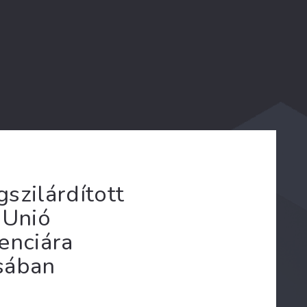
szilárdított
 Unió
enciára
sában