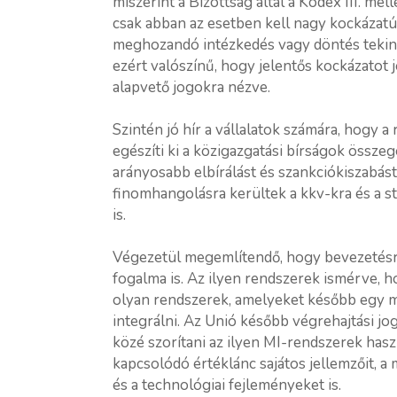
miszerint a Bizottság által a Kódex III. m
csak abban az esetben kell nagy kockázatú
meghozandó intézkedés vagy döntés tekint
ezért valószínű, hogy jelentős kockázatot 
alapvető jogokra nézve.
Szintén jó hír a vállalatok számára, hogy 
egészíti ki a közigazgatási bírságok össz
arányosabb elbírálást és szankciókiszabást
finomhangolásra kerültek a kkv-kra és a 
is.
Végezetül megemlítendő, hogy bevezetésre
fogalma is. Az ilyen rendszerek ismérve, 
olyan rendszerek, amelyeket később egy m
integrálni. Az Unió később végrehajtási jo
közé szorítani az ilyen MI-rendszerek hasz
kapcsolódó értéklánc sajátos jellemzőit, a
és a technológiai fejleményeket is.