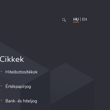
HU
EN
Cikkek
Hitelbiztosítékok
Értékpapírjog
Bank- és hiteljog