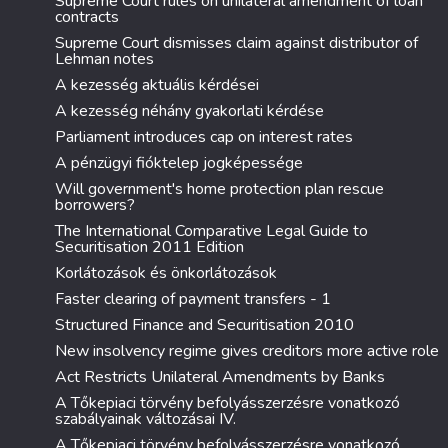
Supreme Court rules on unilateral amendment of loan
contracts
Supreme Court dismisses claim against distributor of
Lehman notes
A kezesség aktuális kérdései
A kezesség néhány gyakorlati kérdése
Parliament introduces cap on interest rates
A pénzügyi fióktelep jogképessége
Will government's home protection plan rescue
borrowers?
The International Comparative Legal Guide to
Securitisation 2011 Edition
Korlátozások és önkorlátozások
Faster clearing of payment transfers - 1
Structured Finance and Securitisation 2010
New insolvency regime gives creditors more active role
Act Restricts Unilateral Amendments by Banks
A Tőkepiaci törvény befolyásszerzésre vonatkozó
szabályainak változásai IV.
A Tőkepiaci törvény befolyásszerzésre vonatkozó