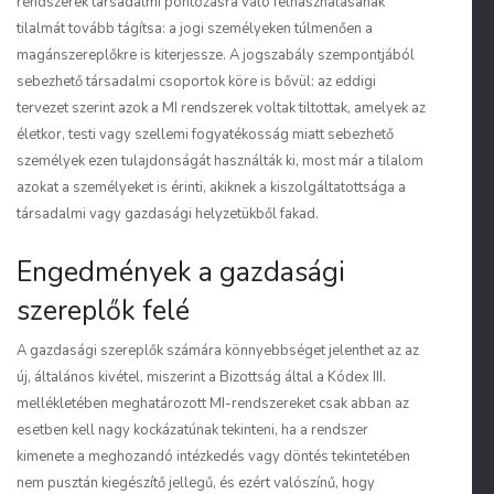
rendszerek társadalmi pontozásra való felhasználásának
tilalmát tovább tágítsa: a jogi személyeken túlmenően a
magánszereplőkre is kiterjessze. A jogszabály szempontjából
sebezhető társadalmi csoportok köre is bővül: az eddigi
tervezet szerint azok a MI rendszerek voltak tiltottak, amelyek az
életkor, testi vagy szellemi fogyatékosság miatt sebezhető
személyek ezen tulajdonságát használták ki, most már a tilalom
azokat a személyeket is érinti, akiknek a kiszolgáltatottsága a
társadalmi vagy gazdasági helyzetükből fakad.
Engedmények a gazdasági
szereplők felé
A gazdasági szereplők számára könnyebbséget jelenthet az az
új, általános kivétel, miszerint a Bizottság által a Kódex III.
mellékletében meghatározott MI-rendszereket csak abban az
esetben kell nagy kockázatúnak tekinteni, ha a rendszer
kimenete a meghozandó intézkedés vagy döntés tekintetében
nem pusztán kiegészítő jellegű, és ezért valószínű, hogy