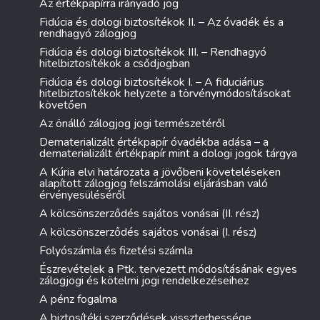
Az értékpapírra irányadó jog
Fidúcia és dologi biztosítékok II. – Az óvadék és a
rendhagyó zálogjog
Fidúcia és dologi biztosítékok III. – Rendhagyó
hitelbiztosítékok a csődjogban
Fidúcia és dologi biztosítékok I. – A fiduciárius
hitelbiztosítékok helyzete a törvénymódosításokat
követően
Az önálló zálogjog jogi természetéről
Dematerializált értékpapír óvadékba adása – a
dematerializált értékpapír mint a dologi jogok tárgya
A Kúria elvi határozata a jövőbeni követeléseken
alapított zálogjog felszámolási eljárásban való
érvényesüléséről
A kölcsönszerződés sajátos vonásai (II. rész)
A kölcsönszerződés sajátos vonásai (I. rész)
Folyószámla és fizetési számla
Észrevételek a Ptk. tervezett módosításának egyes
zálogjogi és kötelmi jogi rendelkezéseihez
A pénz fogalma
A biztosítéki szerződések visszterhessége