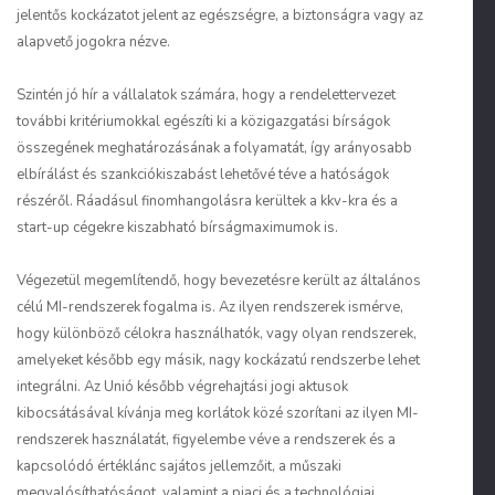
jelentős kockázatot jelent az egészségre, a biztonságra vagy az
alapvető jogokra nézve.
Szintén jó hír a vállalatok számára, hogy a rendelettervezet
további kritériumokkal egészíti ki a közigazgatási bírságok
összegének meghatározásának a folyamatát, így arányosabb
elbírálást és szankciókiszabást lehetővé téve a hatóságok
részéről. Ráadásul finomhangolásra kerültek a kkv-kra és a
start-up cégekre kiszabható bírságmaximumok is.
Végezetül megemlítendő, hogy bevezetésre került az általános
célú MI-rendszerek fogalma is. Az ilyen rendszerek ismérve,
hogy különböző célokra használhatók, vagy olyan rendszerek,
amelyeket később egy másik, nagy kockázatú rendszerbe lehet
integrálni. Az Unió később végrehajtási jogi aktusok
kibocsátásával kívánja meg korlátok közé szorítani az ilyen MI-
rendszerek használatát, figyelembe véve a rendszerek és a
kapcsolódó értéklánc sajátos jellemzőit, a műszaki
megvalósíthatóságot, valamint a piaci és a technológiai