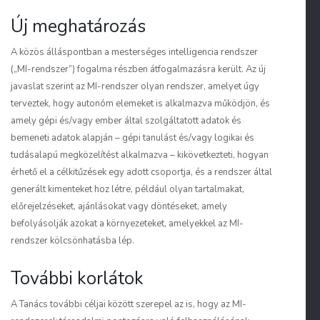
Új meghatározás
A közös álláspontban a mesterséges intelligencia rendszer
(„MI-rendszer”) fogalma részben átfogalmazásra került. Az új
javaslat szerint az MI-rendszer olyan rendszer, amelyet úgy
terveztek, hogy autonóm elemeket is alkalmazva működjön, és
amely gépi és/vagy ember által szolgáltatott adatok és
bemeneti adatok alapján – gépi tanulást és/vagy logikai és
tudásalapú megközelítést alkalmazva – kikövetkezteti, hogyan
érhető el a célkitűzések egy adott csoportja, és a rendszer által
generált kimenteket hoz létre, például olyan tartalmakat,
előrejelzéseket, ajánlásokat vagy döntéseket, amely
befolyásolják azokat a környezeteket, amelyekkel az MI-
rendszer kölcsönhatásba lép.
További korlátok
A Tanács további céljai között szerepel az is, hogy az MI-