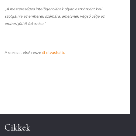
„A mestereséges intelligenciának olyan eszközként kell
szolgálnia az emberek számára, amelynek végső célja az
emberi jóllét fokozása.”
A sorozat első része
itt olvasható.
Cikkek