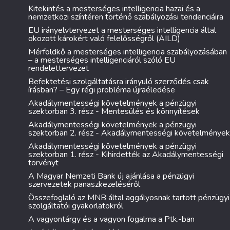
Kitekintés a mesterséges intelligencia hazai és a
nemzetközi színtéren történő szabályozási tendenciáira
EU irányelvtervezet a mesterséges intelligencia által
okozott károkért való felelősségről (AILD)
Mérföldkő a mesterséges intelligencia szabályozásában
– a mesterséges intelligenciáról szóló EU
rendelettervezet
Befektetési szolgáltatásra irányuló szerződés csak
írásban? – Egy régi probléma újraéledése
Akadálymentességi követelmények a pénzügyi
szektorban 3. rész - Mentesülés és könnyítések
Akadálymentességi követelmények a pénzügyi
szektorban 2. rész - Akadálymentességi követelmények
Akadálymentességi követelmények a pénzügyi
szektorban 1. rész - Kihirdették az Akadálymentességi
törvényt
A Magyar Nemzeti Bank új ajánlása a pénzügyi
szervezetek panaszkezeléséről
Összefoglaló az MNB által aggályosnak tartott pénzügyi
szolgáltatói gyakorlatokról
A vagyontárgy és a vagyon fogalma a Ptk.-ban