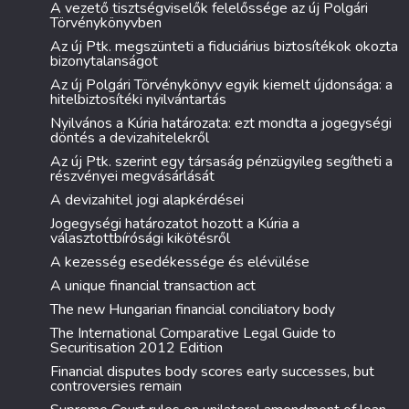
A vezető tisztségviselők felelőssége az új Polgári
Törvénykönyvben
Az új Ptk. megszünteti a fiduciárius biztosítékok okozta
bizonytalanságot
Az új Polgári Törvénykönyv egyik kiemelt újdonsága: a
hitelbiztosítéki nyilvántartás
Nyilvános a Kúria határozata: ezt mondta a jogegységi
döntés a devizahitelekről
Az új Ptk. szerint egy társaság pénzügyileg segítheti a
részvényei megvásárlását
A devizahitel jogi alapkérdései
Jogegységi határozatot hozott a Kúria a
választottbírósági kikötésről
A kezesség esedékessége és elévülése
A unique financial transaction act
The new Hungarian financial conciliatory body
The International Comparative Legal Guide to
Securitisation 2012 Edition
Financial disputes body scores early successes, but
controversies remain