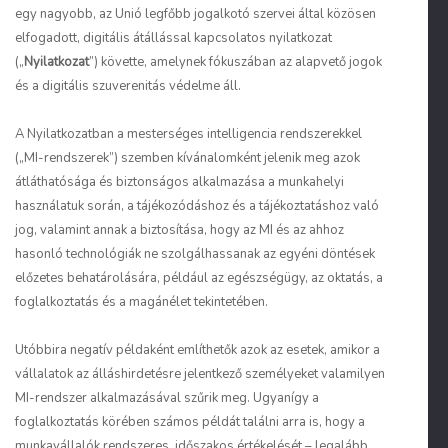
egy nagyobb, az Unió legfőbb jogalkotó szervei által közösen
elfogadott, digitális átállással kapcsolatos nyilatkozat
(„
Nyilatkozat
”) követte, amelynek fókuszában az alapvető jogok
és a digitális szuverenitás védelme áll.
A Nyilatkozatban a mesterséges intelligencia rendszerekkel
(„MI-rendszerek”) szemben kívánalomként jelenik meg azok
átláthatósága és biztonságos alkalmazása a munkahelyi
használatuk során, a tájékozódáshoz és a tájékoztatáshoz való
jog, valamint annak a biztosítása, hogy az MI és az ahhoz
hasonló technológiák ne szolgálhassanak az egyéni döntések
előzetes behatárolására, például az egészségügy, az oktatás, a
foglalkoztatás és a magánélet tekintetében.
Utóbbira negatív példaként említhetők azok az esetek, amikor a
vállalatok az álláshirdetésre jelentkező személyeket valamilyen
MI-rendszer alkalmazásával szűrik meg. Ugyanígy a
foglalkoztatás körében számos példát találni arra is, hogy a
munkavállalók rendszeres, időszakos értékelését – legalább