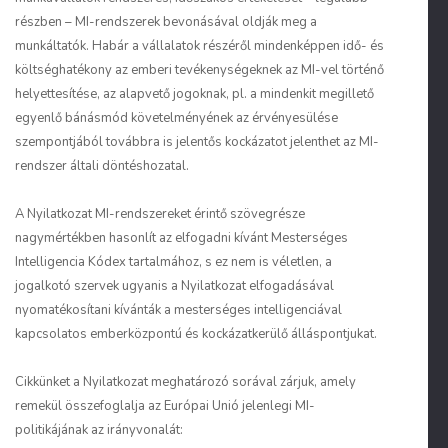
részben – MI-rendszerek bevonásával oldják meg a
munkáltatók. Habár a vállalatok részéről mindenképpen idő- és
költséghatékony az emberi tevékenységeknek az MI-vel történő
helyettesítése, az alapvető jogoknak, pl. a mindenkit megillető
egyenlő bánásmód követelményének az érvényesülése
szempontjából továbbra is jelentős kockázatot jelenthet az MI-
rendszer általi döntéshozatal.
A Nyilatkozat MI-rendszereket érintő szövegrésze
nagymértékben hasonlít az elfogadni kívánt Mesterséges
Intelligencia Kódex tartalmához, s ez nem is véletlen, a
jogalkotó szervek ugyanis a Nyilatkozat elfogadásával
nyomatékosítani kívánták a mesterséges intelligenciával
kapcsolatos emberközpontú és kockázatkerülő álláspontjukat.
Cikkünket a Nyilatkozat meghatározó sorával zárjuk, amely
remekül összefoglalja az Európai Unió jelenlegi MI-
politikájának az irányvonalát: