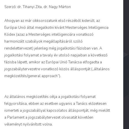
Szerző: dr. Tihanyi Zita, dr. Nagy Márton
Ahogyan az már cikksorozatunk első részéből kiderült, az
Európai Unió által megalkotni kívánt Mesterséges Intelligencia
Kódex (azaz a Mesterséges intelligenciára vonatkozó
harmonizált szabályok megállapításáról szóló
rendelettervezet) jelenleg még jogalkotási fázisban van. A
jogalkotási folyamat a tavaly év utolsó napjaiban a következő
fázisba lépett, amikor az Európai Unió Tanácsa elfogadta a
jogszabálytervezetre vonatkozó közös álláspontját („általános
megközelítés/general approach”).
Az általános megközelítés célja a jogalkotási folyamat
felgyorsítása, ebben az esetben ugyanis a Tanács előzetesen
ismerteti a jogszabállyal kapcsolatos álláspontját, még mielőtt
a Parlament a jogszabálytervezet olvasatát követően
véleményt nyilvánított volna.