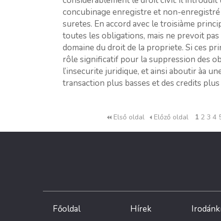
consider­ablement le droit civil: il introdu
concubinage enregistre et non-enregistré
suretes. En accord avec le troisiàme princ
toutes les obligations, mais ne prevoit pas 
domaine du droit de la propriete. Si ces pri
rôle significatif pour la suppression des 
l’insecurite juridique, et ainsi aboutir àa
transaction plus basses et des credits plus
Első oldal
Előző oldal
1
2
3
4
Főoldal
Hírek
Irodánk