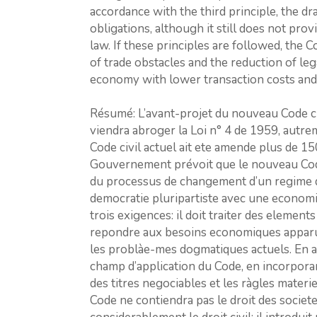
accordance with the third principle, the dr
obligations, although it still does not provi
law. If these principles are followed, the C
of trade obstacles and the reduction of leg
economy with lower transaction costs and 
Résumé: L’avant-projet du nouveau Code ci
viendra abroger la Loi n° 4 de 1959, autreme
Code civil actuel ait ete amende plus de 15
Gouvernement prévoit que le nouveau Code 
du processus de changement d’un regime d’
democra­tie pluripartiste avec une econom
trois exigences: il doit traiter des elements 
repondre aux besoins economiques apparus
les problàe-mes dogmatiques actuels. En acc
champ d’appli­cation du Code, en incorporant
des titres negociables et les ràgles materi
Code ne contiendra pas le droit des societes