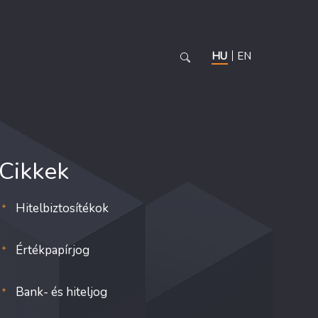
HU
EN
Cikkek
Hitelbiztosítékok
Értékpapírjog
Bank- és hiteljog