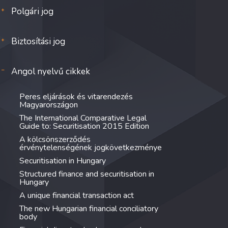
Polgári jog
Biztosítási jog
Angol nyelvű cikkek
Peres eljárások és vitarendezés
Magyarországon
The International Comparative Legal
Guide to: Securitisation 2015 Edition
A kölcsönszerződés
érvénytelenségének jogkövetkezménye
Securitisation in Hungary
Structured finance and securitisation in
Hungary
A unique financial transaction act
The new Hungarian financial conciliatory
body