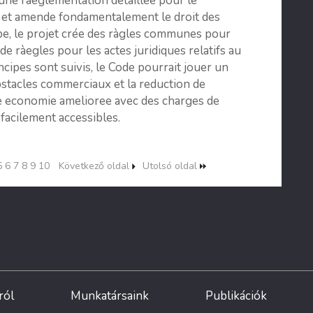
it une ràeglementation detaillee pour le
 et amende fondamentalement le droit des
ipe, le projet crée des ràgles communes pour
de ràegles pour les actes juridiques relatifs au
ncipes sont suivis, le Code pourrait jouer un
obstacles commerciaux et la reduction de
 une economie amelioree avec des charges de
 facilement accessibles.
5
6
7
8
9
10
Következő oldal
Utolsó oldal
ról
Munkatársaink
Publikációk