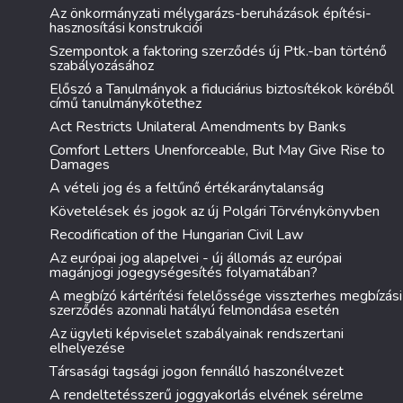
Az önkormányzati mélygarázs-beruházások építési-
hasznosítási konstrukciói
Szempontok a faktoring szerződés új Ptk.-ban történő
szabályozásához
Előszó a Tanulmányok a fiduciárius biztosítékok köréből
című tanulmánykötethez
Act Restricts Unilateral Amendments by Banks
Comfort Letters Unenforceable, But May Give Rise to
Damages
A vételi jog és a feltűnő értékaránytalanság
Követelések és jogok az új Polgári Törvénykönyvben
Recodification of the Hungarian Civil Law
Az európai jog alapelvei - új állomás az európai
magánjogi jogegységesítés folyamatában?
A megbízó kártérítési felelőssége visszterhes megbízási
szerződés azonnali hatályú felmondása esetén
Az ügyleti képviselet szabályainak rendszertani
elhelyezése
Társasági tagsági jogon fennálló haszonélvezet
A rendeltetésszerű joggyakorlás elvének sérelme