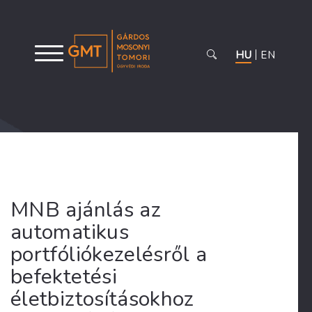
HU
EN
MNB ajánlás az
automatikus
portfóliókezelésről a
befektetési
életbiztosításokhoz