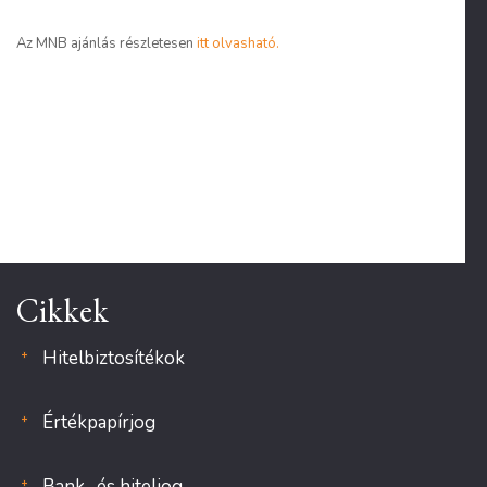
Az MNB ajánlás részletesen
itt olvasható.
Cikkek
Hitelbiztosítékok
Értékpapírjog
Bank- és hiteljog