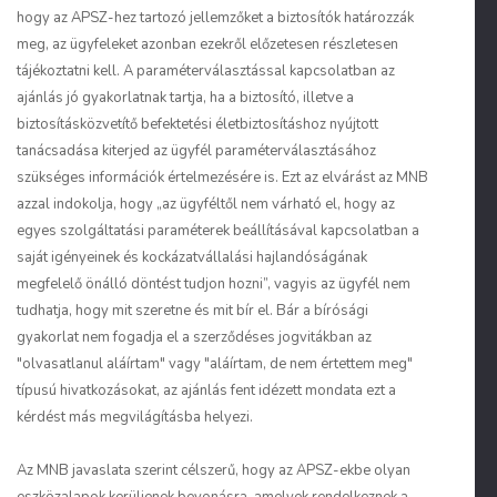
hogy az APSZ-hez tartozó jellemzőket a biztosítók határozzák
meg, az ügyfeleket azonban ezekről előzetesen részletesen
tájékoztatni kell. A paraméterválasztással kapcsolatban az
ajánlás jó gyakorlatnak tartja, ha a biztosító, illetve a
biztosításközvetítő befektetési életbiztosításhoz nyújtott
tanácsadása kiterjed az ügyfél paraméterválasztásához
szükséges információk értelmezésére is. Ezt az elvárást az MNB
azzal indokolja, hogy „az ügyféltől nem várható el, hogy az
egyes szolgáltatási paraméterek beállításával kapcsolatban a
saját igényeinek és kockázatvállalási hajlandóságának
megfelelő önálló döntést tudjon hozni”, vagyis az ügyfél nem
tudhatja, hogy mit szeretne és mit bír el. Bár a bírósági
gyakorlat nem fogadja el a szerződéses jogvitákban az
"olvasatlanul aláírtam" vagy "aláírtam, de nem értettem meg"
típusú hivatkozásokat, az ajánlás fent idézett mondata ezt a
kérdést más megvilágításba helyezi.
Az MNB javaslata szerint célszerű, hogy az APSZ-ekbe olyan