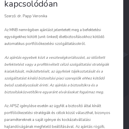
kapcsolódóan
Szerző: dr. Papp Veronika
Az MNB nemrégiben ajánlást jelentetett meg a befektetési
egységekhez kötött (unit-linked) életbiztosításokhoz kötődő
automatikus portfóliókezelési szolgáltatásokról.
Az ajánlás egyebek közt a veszteségkorlátozást, az időzített
befektetést vagy a profitkivételt célzó szolgáltatási stratégiák
kialakítását, működtetését, az ügyfelek tájékoztatását és a
szolgáltatást kínáló biztosítási piaci szereplők ehhez kötődő
belső szabályozását érinti. Az ajánlás a biztosítókra és a
biztosításközvetítőkre egyaránt elvárásokat fogalmaz meg.
Az APSZ igénylése esetén az ügyfél a biztosító által kínált
portfóliókezelési stratégiák és célok közül választhat, bizonyos
paramétereknek a saját igényei és kockázatvállalási
hajlandóságának megfelelő beállításával. Az ajánlás rögzíti,