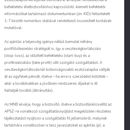
eszközalapok kerüljenek bevonásra, amelyek rendelkeznek a
befektetési életbiztosításhoz kapcsolódó, kiemelt befektetői
információkat tartalmazó dokumentumban (ún. KID) feltüntetett
1-7 közötti numerikus skálával rendelkező összesített kockázati
mutatóval.
Az ajánlás a teljesség igénye nélkül bemutat néhány
portfóliókezelési stratégiát is, így a veszteségkorlátozási
(stop-loss), az időzített befektetési (start-buy) és a
profitrealizálási (take profit) célt szolgáló szolgáltatást. A
veszteségkorlátozásnál biztonságosabb eszközalapba váltják
át az ügyfelek pénzét, illetve – ha erre is szerződést kötöttek –
akár a továbbiakban a jövőbeni rendszeres díjaikat is itt
fialtatják tovább (átirányítás).
Az MNB elvárja, hogy a biztosító, illetve a biztosításközvetítő az
APSZ-re vonatkozó szolgáltatásnyújtást megelőzően részletes
tájékoztatást nyújtson a szolgáltatás fő jellemzőiről, melynek
tartalmára vonatkozóan is tesz javaslatokat az ajánlás (pl. a