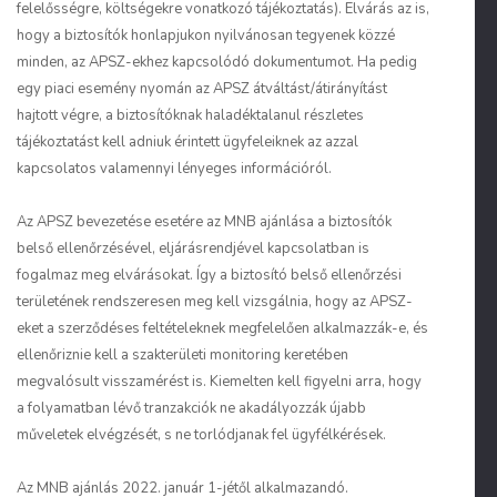
felelősségre, költségekre vonatkozó tájékoztatás). Elvárás az is,
hogy a biztosítók honlapjukon nyilvánosan tegyenek közzé
minden, az APSZ-ekhez kapcsolódó dokumentumot. Ha pedig
egy piaci esemény nyomán az APSZ átváltást/átirányítást
hajtott végre, a biztosítóknak haladéktalanul részletes
tájékoztatást kell adniuk érintett ügyfeleiknek az azzal
kapcsolatos valamennyi lényeges információról.
Az APSZ bevezetése esetére az MNB ajánlása a biztosítók
belső ellenőrzésével, eljárásrendjével kapcsolatban is
fogalmaz meg elvárásokat. Így a biztosító belső ellenőrzési
területének rendszeresen meg kell vizsgálnia, hogy az APSZ-
eket a szerződéses feltételeknek megfelelően alkalmazzák-e, és
ellenőriznie kell a szakterületi monitoring keretében
megvalósult visszamérést is. Kiemelten kell figyelni arra, hogy
a folyamatban lévő tranzakciók ne akadályozzák újabb
műveletek elvégzését, s ne torlódjanak fel ügyfélkérések.
Az MNB ajánlás 2022. január 1-jétől alkalmazandó.