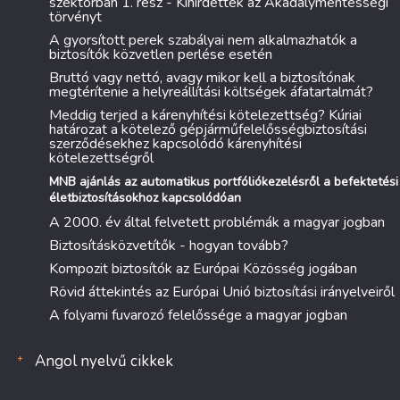
szektorban 1. rész - Kihirdették az Akadálymentességi
törvényt
A gyorsított perek szabályai nem alkalmazhatók a
biztosítók közvetlen perlése esetén
Bruttó vagy nettó, avagy mikor kell a biztosítónak
megtérítenie a helyreállítási költségek áfatartalmát?
Meddig terjed a kárenyhítési kötelezettség? Kúriai
határozat a kötelező gépjárműfelelősségbiztosítási
szerződésekhez kapcsolódó kárenyhítési
kötelezettségről
MNB ajánlás az automatikus portfóliókezelésről a befektetési
életbiztosításokhoz kapcsolódóan
A 2000. év által felvetett problémák a magyar jogban
Biztosításközvetítők - hogyan tovább?
Kompozit biztosítók az Európai Közösség jogában
Rövid áttekintés az Európai Unió biztosítási irányelveiről
A folyami fuvarozó felelőssége a magyar jogban
Angol nyelvű cikkek