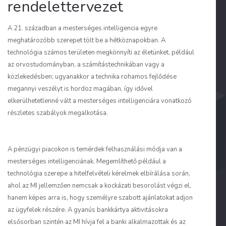
rendelettervezet
A 21. században a mesterséges intelligencia egyre
meghatározóbb szerepet tölt be a hétköznapokban. A
technológia számos területen megkönnyíti az életünket, például
az orvostudományban, a számítástechnikában vagy a
közlekedésben; ugyanakkor a technika rohamos fejlődése
megannyi veszélyt is hordoz magában, így idővel
elkerülhetetlenné vált a mesterséges intelligenciára vonatkozó
részletes szabályok megalkotása.
A pénzügyi piacokon is temérdek felhasználási módja van a
mesterséges intelligenciának. Megemlíthető például a
technológia szerepe a hitelfelvételi kérelmek elbírálása során,
ahol az MI jellemzően nemcsak a kockázati besorolást végzi el,
hanem képes arra is, hogy személyre szabott ajánlatokat adjon
az ügyfelek részére. A gyanús bankkártya aktivitásokra
elsősorban szintén az MI hívja fel a banki alkalmazottak és az