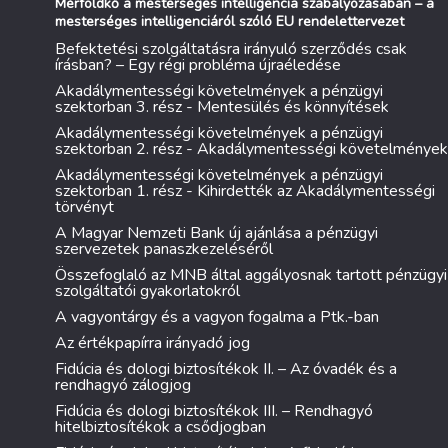
Mérföldkő a mesterséges intelligencia szabályozásában – a
mesterséges intelligenciáról szóló EU rendelettervezet
Befektetési szolgáltatásra irányuló szerződés csak
írásban? – Egy régi probléma újraéledése
Akadálymentességi követelmények a pénzügyi
szektorban 3. rész - Mentesülés és könnyítések
Akadálymentességi követelmények a pénzügyi
szektorban 2. rész - Akadálymentességi követelmények
Akadálymentességi követelmények a pénzügyi
szektorban 1. rész - Kihirdették az Akadálymentességi
törvényt
A Magyar Nemzeti Bank új ajánlása a pénzügyi
szervezetek panaszkezeléséről
Összefoglaló az MNB által aggályosnak tartott pénzügyi
szolgáltatói gyakorlatokról
A vagyontárgy és a vagyon fogalma a Ptk.-ban
Az értékpapírra irányadó jog
Fidúcia és dologi biztosítékok II. – Az óvadék és a
rendhagyó zálogjog
Fidúcia és dologi biztosítékok III. – Rendhagyó
hitelbiztosítékok a csődjogban