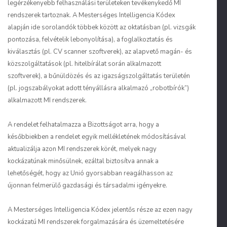
legérzékenyebb felhasználási területeken tevékenykedő MI
rendszerek tartoznak. A Mesterséges Intelligencia Kódex
alapján ide sorolandók többek között az oktatásban (pl. vizsgák
pontozása, felvételik lebonyolítása), a foglalkoztatás és
kiválasztás (pl. CV scanner szoftverek), az alapvető magán- és
közszolgáltatások (pl. hitelbírálat során alkalmazott
szoftverek), a bűnüldözés és az igazságszolgáltatás területén
(pl. jogszabályokat adott tényállásra alkalmazó „robotbírók”)
alkalmazott MI rendszerek.
A rendelet felhatalmazza a Bizottságot arra, hogy a
későbbiekben a rendelet egyik mellékletének módosításával
aktualizálja azon MI rendszerek körét, melyek nagy
kockázatúnak minősülnek, ezáltal biztosítva annak a
lehetőségét, hogy az Unió gyorsabban reagálhasson az
újonnan felmerülő gazdasági és társadalmi igényekre.
A Mesterséges Intelligencia Kódex jelentős része az ezen nagy
kockázatú MI rendszerek forgalmazására és üzemeltetésére