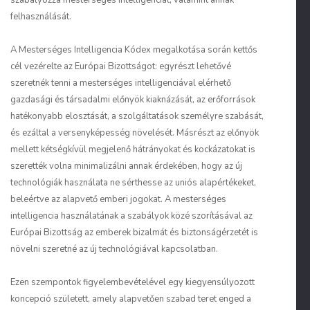
szabályozza mesterséges intelligenciát, valamint annak
felhasználását.
A Mesterséges Intelligencia Kódex megalkotása során kettős
cél vezérelte az Európai Bizottságot: egyrészt lehetővé
szeretnék tenni a mesterséges intelligenciával elérhető
gazdasági és társadalmi előnyök kiaknázását, az erőforrások
hatékonyabb elosztását, a szolgáltatások személyre szabását,
és ezáltal a versenyképesség növelését. Másrészt az előnyök
mellett kétségkívül megjelenő hátrányokat és kockázatokat is
szerették volna minimalizálni annak érdekében, hogy az új
technológiák használata ne sérthesse az uniós alapértékeket,
beleértve az alapvető emberi jogokat. A mesterséges
intelligencia használatának a szabályok közé szorításával az
Európai Bizottság az emberek bizalmát és biztonságérzetét is
növelni szeretné az új technológiával kapcsolatban.
Ezen szempontok figyelembevételével egy kiegyensúlyozott
koncepció született, amely alapvetően szabad teret enged a