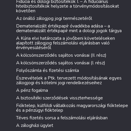
Fidúcia és dologi biztosítékok I. – A fiduciárius
hitelbiztosítékok helyzete a törvénymódosításokat
követően
Az önálló zálogjog jogi természetéről
Dematerializált értékpapír óvadékba adása – a
dematerializált értékpapír mint a dologi jogok tárgya
A Kúria elvi határozata a jövőbeni követeléseken
alapított zálogjog felszámolási eljárásban való
érvényesüléséről
A kölcsönszerződés sajátos vonásai (II. rész)
A kölcsönszerződés sajátos vonásai (I. rész)
Folyószámla és fizetési számla
Észrevételek a Ptk. tervezett módosításának egyes
zálogjogi és kötelmi jogi rendelkezéseihez
A pénz fogalma
A biztosítéki szerződések visszterhessége
Fióktelep, külföldi vállalkozás magyarországi fióktelepe
és a pénzügyi fióktelep
Téves fizetés sorsa a felszámolási eljárásban
A zálogházi ügylet