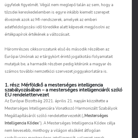
ügyfelek figyelmét. Végül nem meglepő talán az sem, hogy a
tőzsdei kereskedelemben is egyre inkább kiemelt szerepet
élveznek azok az MI-rendszerek, amelyek az emberi
adatfeldolgozási idő töredéke alatt képesek megjósolni az
értékpapírok értékének a változásait.
Háromrészes cikksorozatunk első és második részében az
Európai Uniónak az e tárgykört érintő jogalkotási folyamatait
mutatjuk be, a harmadik részben pedig kitérünk a magyar és
számos további nemzetközi szervezet joggyakorlatára is.
1. rész:
Mérföldkő a mesterséges intelligencia
szabályozásában
– a mesterséges intelligenciáról szóló
EU rendelettervezet
Az Európai Bizottság 2021. április 21. napján közzétette a
Mesterséges Intelligenciára Vonatkozó Harmonizált Szabályok
Megállapításáról szóló rendelettervezetét („
Mesterséges
Intelligencia Kódex
”). A Mesterséges Intelligencia Kódex célja
nem kevesebb, minthogy a világon elsőként átfogóan