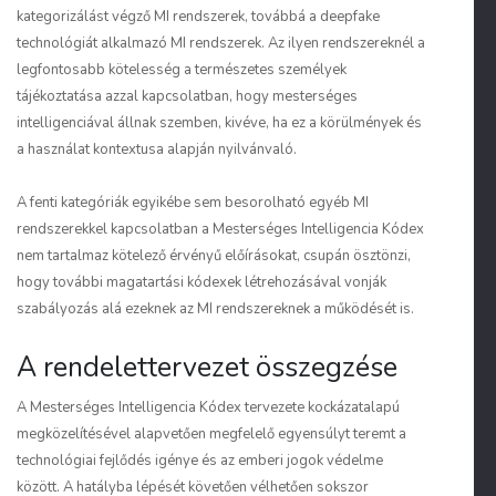
kategorizálást végző MI rendszerek, továbbá a deepfake
technológiát alkalmazó MI rendszerek. Az ilyen rendszereknél a
legfontosabb kötelesség a természetes személyek
tájékoztatása azzal kapcsolatban, hogy mesterséges
intelligenciával állnak szemben, kivéve, ha ez a körülmények és
a használat kontextusa alapján nyilvánvaló.
A fenti kategóriák egyikébe sem besorolható egyéb MI
rendszerekkel kapcsolatban a Mesterséges Intelligencia Kódex
nem tartalmaz kötelező érvényű előírásokat, csupán ösztönzi,
hogy további magatartási kódexek létrehozásával vonják
szabályozás alá ezeknek az MI rendszereknek a működését is.
A rendelettervezet összegzése
A Mesterséges Intelligencia Kódex tervezete kockázatalapú
megközelítésével alapvetően megfelelő egyensúlyt teremt a
technológiai fejlődés igénye és az emberi jogok védelme
között. A hatályba lépését követően vélhetően sokszor