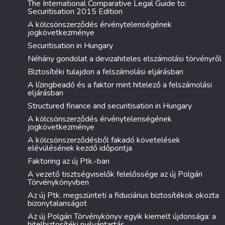
The International Comparative Legal Guide to:
Securitisation 2015 Edition
A kölcsönszerződés érvénytelenségének
jogkövetkezménye
Securitisation in Hungary
Néhány gondolat a devizahiteles elszámolási törvényről
Biztosítéki tulajdon a felszámolási eljárásban
A lízingbeadó és a faktor mint hitelező a felszámolási
eljárásban
Structured finance and securitisation in Hungary
A kölcsönszerződés érvénytelenségének
jogkövetkezménye
A kölcsönszerződésből fakadó követelések
elévülésének kezdő időpontja
Faktoring az új Ptk.-ban
A vezető tisztségviselők felelőssége az új Polgári
Törvénykönyvben
Az új Ptk. megszünteti a fiduciárius biztosítékok okozta
bizonytalanságot
Az új Polgári Törvénykönyv egyik kiemelt újdonsága: a
hitelbiztosítéki nyilvántartás