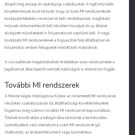
állapít meg anyagi és eljárásjogi szabályokat. A legfontosabb
követelmények közé tartozik, hogy az ilyen MI rendszereknek
kockázatértékelési rendszerrel kell rendelkezniük, megfelelő
műszaki dokumentációt kell készíteni hozzájuk és az általuk
elvégzett műveleteket is folyamatosan naplózni kell. A nagy
kockázatú MI rendszereknek a fogyasztók felé átláthatóan és
folyamatos emberi felügyelet mellett kell működniük.
A visszaélések megelőzésének érdekében ezen rendszereket a
tagállamok által kijelölt nemzeti hatóságok is ellenőrizni fogják.
További MI rendszerek
A Mesterséges Intelligencia Kódex az ismertetett MI rendszerek
részletes szabályozásán túl átláthatósági követelményeket
fogalmaz meg számos további MI rendszerrel kapcsolatban.
Többek között ebbe a kategóriába tartoznak a természetes
személyekkel való interakcióra szánt MI rendszerek (pl.
chatbotok), az érzelemfelismerő vagy biometrikus