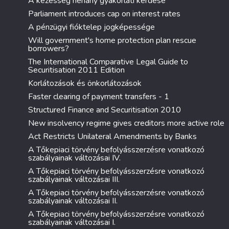
A kezesség néhány gyakorlati kérdése
Parliament introduces cap on interest rates
A pénzügyi fióktelep jogképessége
Will government's home protection plan rescue
borrowers?
The International Comparative Legal Guide to
Securitisation 2011 Edition
Korlátozások és önkorlátozások
Faster clearing of payment transfers - 1
Structured Finance and Securitisation 2010
New insolvency regime gives creditors more active role
Act Restricts Unilateral Amendments by Banks
A Tőkepiaci törvény befolyásszerzésre vonatkozó
szabályainak változásai IV.
A Tőkepiaci törvény befolyásszerzésre vonatkozó
szabályainak változásai III.
A Tőkepiaci törvény befolyásszerzésre vonatkozó
szabályainak változásai II.
A Tőkepiaci törvény befolyásszerzésre vonatkozó
szabályainak változásai I.