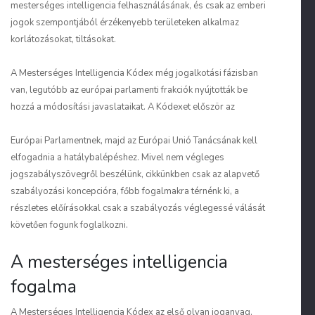
mesterséges intelligencia felhasználásának, és csak az emberi
jogok szempontjából érzékenyebb területeken alkalmaz
korlátozásokat, tiltásokat.
A Mesterséges Intelligencia Kódex még jogalkotási fázisban
van, legutóbb az európai parlamenti frakciók nyújtották be
hozzá a módosítási javaslataikat. A Kódexet először az
Európai Parlamentnek, majd az Európai Unió Tanácsának kell
elfogadnia a hatálybalépéshez. Mivel nem végleges
jogszabályszövegről beszélünk, cikkünkben csak az alapvető
szabályozási koncepcióra, főbb fogalmakra térnénk ki, a
részletes előírásokkal csak a szabályozás véglegessé válását
követően fogunk foglalkozni.
A mesterséges intelligencia
fogalma
A Mesterséges Intelligencia Kódex az első olyan joganyag,