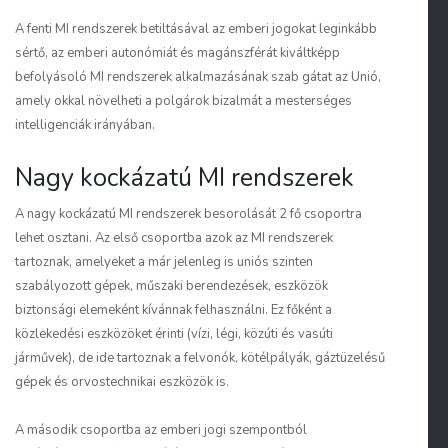
A fenti MI rendszerek betiltásával az emberi jogokat leginkább
sértő, az emberi autonómiát és magánszférát kiváltképp
befolyásoló MI rendszerek alkalmazásának szab gátat az Unió,
amely okkal növelheti a polgárok bizalmát a mesterséges
intelligenciák irányában.
Nagy kockázatú MI rendszerek
A nagy kockázatú MI rendszerek besorolását 2 fő csoportra
lehet osztani. Az első csoportba azok az MI rendszerek
tartoznak, amelyeket a már jelenleg is uniós szinten
szabályozott gépek, műszaki berendezések, eszközök
biztonsági elemeként kívánnak felhasználni. Ez főként a
közlekedési eszközöket érinti (vízi, légi, közúti és vasúti
járművek), de ide tartoznak a felvonók, kötélpályák, gáztüzelésű
gépek és orvostechnikai eszközök is.
A második csoportba az emberi jogi szempontból