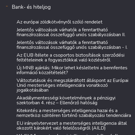
Bank- és hiteljog
Az európai zöldkötvényről szóló rendelet
Jelentős változások várhatók a fenntartható
finanszírozással összefüggő uniós szabályozásban II.
Jelentős változások várhatók a fenntartható
finanszírozással összefüggő uniós szabályozásban - I.
Az EUB ítélete a csoportos biztosítások szerződési
feltételeinek a fogyasztókkal való közléséről
Új MNB ajánlás: Mikor lehet késleltetni a bennfentes
információ közzétételét?
Változtatások és megszilárdított álláspont az Európai
Unió mesterséges intelligenciára vonatkozó
jogalkotásában
Akadálymentességi követelmények a pénzügyi
szektorban 4. rész – Ellenőrző hatóság
Kitekintés a mesterséges intelligencia hazai és a
nemzetközi színtéren történő szabályozási tendenciáira
EU irányelvtervezet a mesterséges intelligencia által
okozott károkért való felelősségről (AILD)