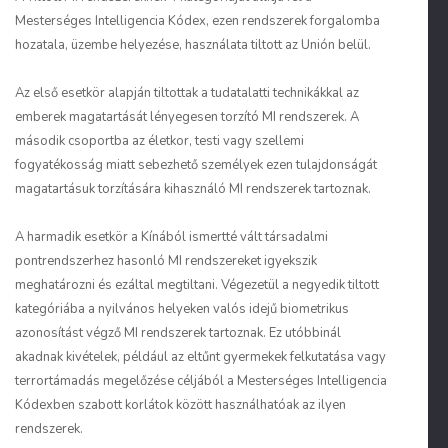
Mesterséges Intelligencia Kódex, ezen rendszerek forgalomba
hozatala, üzembe helyezése, használata tiltott az Unión belül.
Az első esetkör alapján tiltottak a tudatalatti technikákkal az
emberek magatartását lényegesen torzító MI rendszerek. A
második csoportba az életkor, testi vagy szellemi
fogyatékosság miatt sebezhető személyek ezen tulajdonságát
magatartásuk torzítására kihasználó MI rendszerek tartoznak.
A harmadik esetkör a Kínából ismertté vált társadalmi
pontrendszerhez hasonló MI rendszereket igyekszik
meghatározni és ezáltal megtiltani. Végezetül a negyedik tiltott
kategóriába a nyilvános helyeken valós idejű biometrikus
azonosítást végző MI rendszerek tartoznak. Ez utóbbinál
akadnak kivételek, például az eltűnt gyermekek felkutatása vagy
terrortámadás megelőzése céljából a Mesterséges Intelligencia
Kódexben szabott korlátok között használhatóak az ilyen
rendszerek.