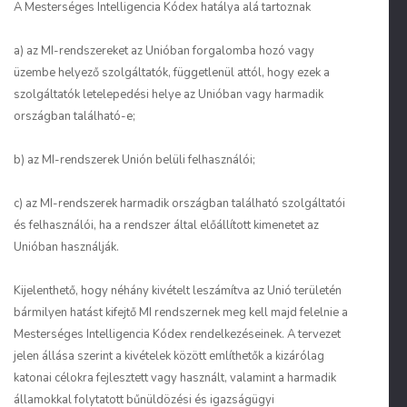
A Mesterséges Intelligencia Kódex hatálya alá tartoznak
a) az MI-rendszereket az Unióban forgalomba hozó vagy
üzembe helyező szolgáltatók, függetlenül attól, hogy ezek a
szolgáltatók letelepedési helye az Unióban vagy harmadik
országban található-e;
b) az MI-rendszerek Unión belüli felhasználói;
c) az MI-rendszerek harmadik országban található szolgáltatói
és felhasználói, ha a rendszer által előállított kimenetet az
Unióban használják.
Kijelenthető, hogy néhány kivételt leszámítva az Unió területén
bármilyen hatást kifejtő MI rendszernek meg kell majd felelnie a
Mesterséges Intelligencia Kódex rendelkezéseinek. A tervezet
jelen állása szerint a kivételek között említhetők a kizárólag
katonai célokra fejlesztett vagy használt, valamint a harmadik
államokkal folytatott bűnüldözési és igazságügyi