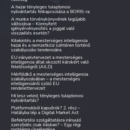
A hazai tényleges tulajdonosi
nyilvántartás felkapcsolása a BORIS-ra
A munka törvénykönyvének legújabb
változásai – Könnyített
igényérvényesítés a joggal való
visszaélés esetén?
Kitekintés a mesterséges intelligencia
hazai és a nemzetközi színtéren történő
szabályozási tendenciáira
EU irányelvtervezet a mesterséges
intelligencia által okozott károkért való
felelősségről (AILD)
Mérföldkő a mesterséges intelligencia
szabályozásában – a mesterséges
intelligenciáról szóló EU
rendelettervezet
Mi lesz veled, tényleges tulajdonosi
nyilvántartás?
Platformokból kapuőrök? 2. rész –
Hatályba lép a Digital Market Act
Befektetési szolgáltatásra irányuló
szerződés csak írásban? – Egy régi
probléma újraéledése