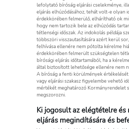
lefolytató bíróság eljárási cselekménye, i
eljárás elhúzódásához, tehát volt-e olyan i
érdekkörében felmerülő, elhárítható ok mia
hogy nem tartozik bele az elhúzódás tart
tétlenségi időszak. Az indokolás példája sz
többszöri visszautasítására azért kerül sor
felhívása ellenére nem pótolta kérelme hi
érdekkörében felmerült szükségtelen tétle
bírósági eljárás időtartamából, ha a kérelm
által biztosított lehetősége ellenére nem n
A bíróság a fenti körülmények értékelését
vagy eljárási szakasz figyelembe vehető id
mértékét meghatározó Kormányrendelet sze
megszorozni.
Ki jogosult az elégtételre és
eljárás megindítására és bef