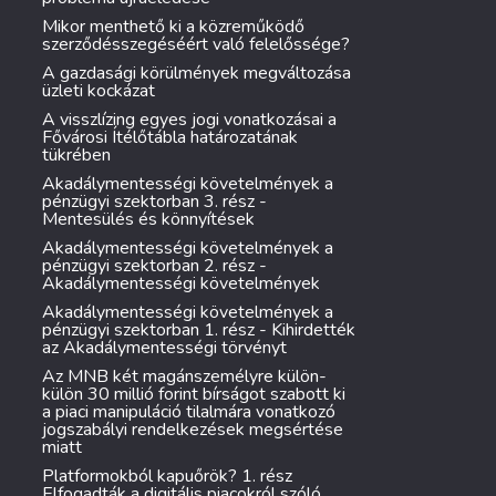
Mikor menthető ki a közreműködő
szerződésszegéséért való felelőssége?
A gazdasági körülmények megváltozása
üzleti kockázat
A visszlízing egyes jogi vonatkozásai a
Fővárosi Ítélőtábla határozatának
tükrében
Akadálymentességi követelmények a
pénzügyi szektorban 3. rész -
Mentesülés és könnyítések
Akadálymentességi követelmények a
pénzügyi szektorban 2. rész -
Akadálymentességi követelmények
Akadálymentességi követelmények a
pénzügyi szektorban 1. rész - Kihirdették
az Akadálymentességi törvényt
Az MNB két magánszemélyre külön-
külön 30 millió forint bírságot szabott ki
a piaci manipuláció tilalmára vonatkozó
jogszabályi rendelkezések megsértése
miatt
Platformokból kapuőrök? 1. rész
Elfogadták a digitális piacokról szóló