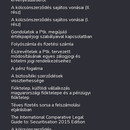
érvényesüléséről
A kölcsönszerződés sajátos vonásai (II.
rész)
A kölcsönszerződés sajátos vonásai (I.
rész)
Gondolatok a Ptk. megújuló
értékpapírjogi szabályaival kapcsolatban
Folyószámla és fizetési számla
Észrevételek a Ptk. tervezett
módosításának egyes zálogjogi és
kötelmi jogi rendelkezéseihez
A pénz fogalma
A biztosítéki szerződések
visszterhessége
Fióktelep, külföldi vállalkozás
magyarországi fióktelepe és a pénzügyi
fióktelep
Téves fizetés sorsa a felszámolási
eljárásban
The International Comparative Legal
Guide to: Securitisation 2015 Edition
A kölcsönszerződés