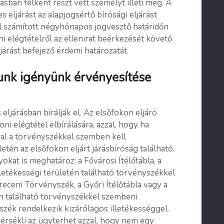
rásban félként részt vett személyt illeti meg. A
s eljárást az alapjogsértő bírósági eljárást
ől számított négyhónapos jogvesztő határidőn
ni elégtételről az ellenirat beérkezését követő
árást befejező érdemi határozatát.
unk igényünk érvényesítése
eljárásban bírálják el. Az elsőfokon eljáró
ni elégtétel elbírálására, azzal, hogy ha
zzal a törvényszékkel szemben kell
etén az elsőfokon eljárt járásbíróság található.
okat is meghatároz: a Fővárosi Ítélőtábla, a
illetékességi területén található törvényszékkel
ceni Törvényszék, a Győri Ítélőtábla vagy a
én található törvényszékkel szembeni
zék rendelkezik kizárólagos illetékességgel.
 mérsékli az ügyterhet azzal, hogy nem egy