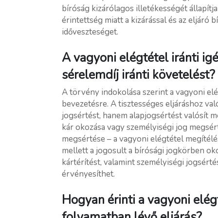
bíróság kizárólagos illetékességét állapít
érintettség miatt a kizárással és az eljáró 
időveszteséget.
A vagyoni elégtétel iránti igé
sérelemdíj iránti követelést?
A törvény indokolása szerint a vagyoni elé
bevezetésre. A tisztességes eljáráshoz va
jogsértést, hanem alapjogsértést valósít m
kár okozása vagy személyiségi jog megsé
megsértése – a vagyoni elégtétel megítélés
mellett a jogosult a bírósági jogkörben ok
kártérítést, valamint személyiségi jogsértés
érvényesíthet.
Hogyan érinti a vagyoni elégt
folyamatban lévő eljárás?