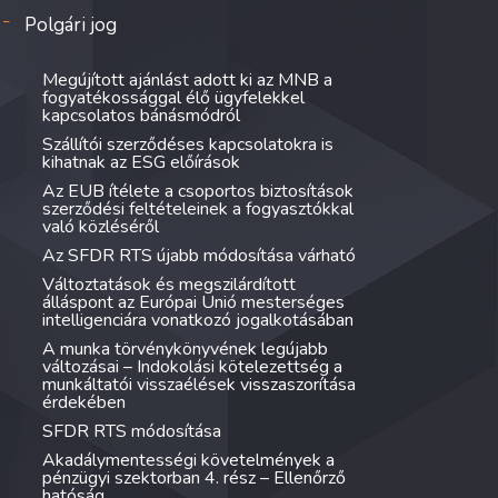
Polgári jog
Megújított ajánlást adott ki az MNB a
fogyatékossággal élő ügyfelekkel
kapcsolatos bánásmódról
Szállítói szerződéses kapcsolatokra is
kihatnak az ESG előírások
Az EUB ítélete a csoportos biztosítások
szerződési feltételeinek a fogyasztókkal
való közléséről
Az SFDR RTS újabb módosítása várható
Változtatások és megszilárdított
álláspont az Európai Unió mesterséges
intelligenciára vonatkozó jogalkotásában
A munka törvénykönyvének legújabb
változásai – Indokolási kötelezettség a
munkáltatói visszaélések visszaszorítása
érdekében
SFDR RTS módosítása
Akadálymentességi követelmények a
pénzügyi szektorban 4. rész – Ellenőrző
hatóság