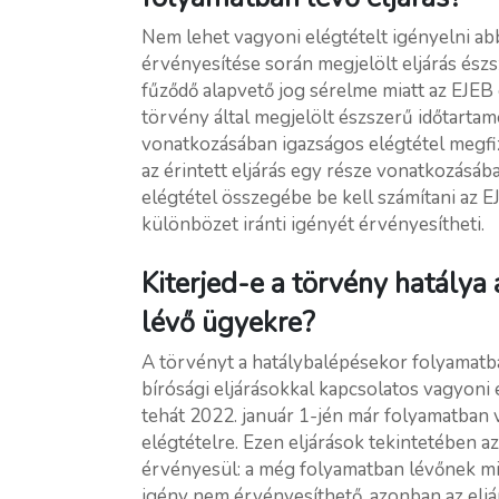
Nem lehet vagyoni elégtételt igényelni abb
érvényesítése során megjelölt eljárás ész
fűződő alapvető jog sérelme miatt az EJEB e
törvény által megjelölt észszerű időtartam
vonatkozásában igazságos elégtétel megfiz
az érintett eljárás egy része vonatkozásába
elégtétel összegébe be kell számítani az EJ
különbözet iránti igényét érvényesítheti.
Kiterjed-e a törvény hatálya
lévő ügyekre?
A törvényt a hatálybalépésekor folyamatba
bírósági eljárásokkal kapcsolatos vagyoni e
tehát 2022. január 1-jén már folyamatban v
elégtételre. Ezen eljárások tekintetében a
érvényesül: a még folyamatban lévőnek mi
igény nem érvényesíthető, azonban az eljá