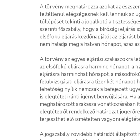
A törvény meghatározza azokat az észszer
feltétlenül elégségesnek kell lenniük az 
túllépését tekinti a jogalkotó a tisztessé
szerinti főszabály, hogy a bírósági eljárás
elsőfokú eljárás kezdőnapjától az eljárást
nem haladja meg a hatvan hónapot, azaz az
A törvény az egyes eljárási szakaszokra leb
az elsőfokú eljárásra harminc hónapot, a f
eljárásra harminchat hónapot, a másodfokú 
felülvizsgálati eljárásra tizenkét hónapot 
lehetőség nyílik nemcsak a befejezett üg
is elégtétel iránti igényt benyújtására. Ha 
meghatározott szakasza vonatkozásában íté
elégtételről rendelkező határozat jogerőre
terjeszthet elő ismételten vagyoni elégtéte
A jogszabály rövidebb határidőt állapított