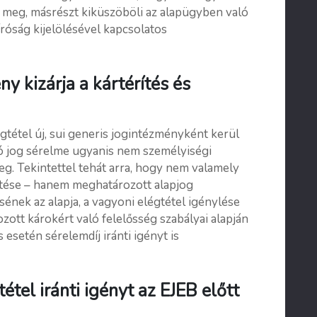
ja meg, másrészt kiküszöböli az alapügyben való
bíróság kijelölésével kapcsolatos
ny kizárja a kártérítés és
gtétel új, sui generis jogintézményként kerül
ló jog sérelme ugyanis nem személyiségi
eg. Tekintettel tehát arra, hogy nem valamely
rtése – hanem meghatározott alapjog
ének az alapja, a vagyoni elégtétel igénylése
ozott károkért való felelősség szabályai alapján
 esetén sérelemdíj iránti igényt is
étel iránti igényt az EJEB előtt