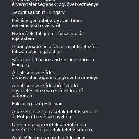
érvénytelenségének jogkövetkezménye
Securitisation in Hungary
Néhány gondolat a devizahiteles
elszámolási törvényről
Biztosítéki tulajdon a felszámolási
eljárásban
A lízingbeadó és a faktor mint hitelező a
felszámolási eljárásban
Structured finance and securitisation in
Hungary
A kölcsönszerződés
érvénytelenségének jogkövetkezménye
A kölcsönszerződésből fakadó
követelések elévülésének kezdő
időpontja
Faktoring az új Ptk.-ban
A vezető tisztségviselők felelőssége az
új Polgári Törvénykönyvben
Nem megalapozottak a rémhírek a
vezető tisztségviselők felelősségéről
Az új Ptk. megszünteti a fiduciárius