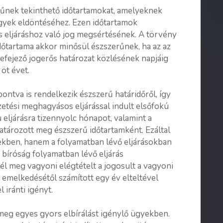
űnek tekinthető időtartamokat, amelyeknek
ügyek eldöntéséhez. Ezen időtartamok
ges eljáráshoz való jog megsértésének. A törvény
 időtartama akkor minősül észszerűnek, ha az az
 befejező jogerős határozat közlésének napjáig
 öt évet.
ontva is rendelkezik észszerű határidőről, így
izetési meghagyásos eljárással indult elsőfokú
eljárásra tizennyolc hónapot, valamint a
határozott meg észszerű időtartamként. Ezáltal
yekben, hanem a folyamatban lévő eljárásokban
a bíróság folyamatban lévő eljárás
l meg vagyoni elégtételt a jogosult a vagyoni
 emelkedésétől számított egy év elteltével
l iránti igényt.
 meg egyes gyors elbírálást igénylő ügyekben.