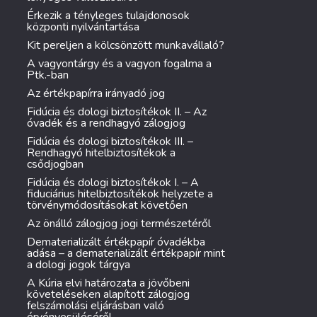
Érkezik a tényleges tulajdonosok
központi nyilvántartása
Kit pereljen a kölcsönzött munkavállaló?
A vagyontárgy és a vagyon fogalma a
Ptk.-ban
Az értékpapírra irányadó jog
Fidúcia és dologi biztosítékok II. – Az
óvadék és a rendhagyó zálogjog
Fidúcia és dologi biztosítékok III. –
Rendhagyó hitelbiztosítékok a
csődjogban
Fidúcia és dologi biztosítékok I. – A
fiduciárius hitelbiztosítékok helyzete a
törvénymódosításokat követően
Az önálló zálogjog jogi természetéről
Dematerializált értékpapír óvadékba
adása – a dematerializált értékpapír mint
a dologi jogok tárgya
A Kúria elvi határozata a jövőbeni
követeléseken alapított zálogjog
felszámolási eljárásban való