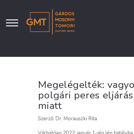
Megelégelték: vagyon
polgári peres eljárá
miatt
Szerző: Dr. Morauszki Rita
Várhatóan 2022. január 1-jén lép hatályba 