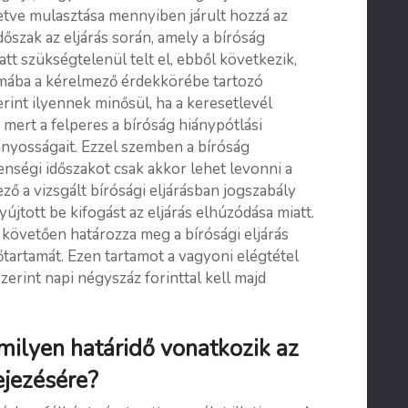
lletve mulasztása mennyiben járult hozzá az
dőszak az eljárás során, amely a bíróság
tt szükségtelenül telt el, ebből következik,
amába a kérelmező érdekkörébe tartozó
erint ilyennek minősül, ha a keresetlevél
, mert a felperes a bíróság hiánypótlási
ányosságait. Ezzel szemben a bíróság
nségi időszakot csak akkor lehet levonni a
ező a vizsgált bírósági eljárásban jogszabály
yújtott be kifogást az eljárás elhúzódása miatt.
 követően határozza meg a bírósági eljárás
őtartamát. Ezen tartamot a vagyoni elégtétel
rint napi négyszáz forinttal kell majd
 milyen határidő vonatkozik az
ejezésére?