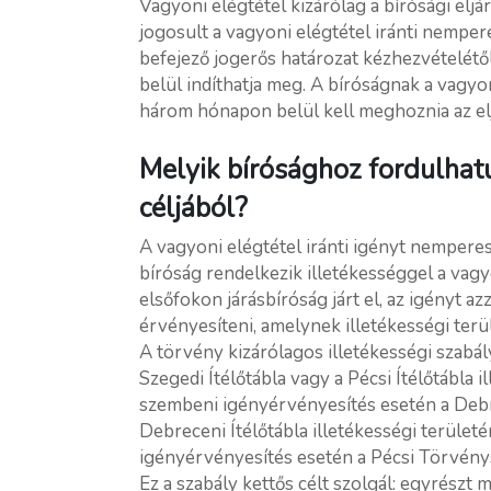
Vagyoni elégtétel kizárólag a bírósági eljá
jogosult a vagyoni elégtétel iránti nempere
befejező jogerős határozat kézhezvételét
belül indíthatja meg. A bíróságnak a vagyo
három hónapon belül kell meghoznia az elj
Melyik bírósághoz fordulhat
céljából?
A vagyoni elégtétel iránti igényt nemperes 
bíróság rendelkezik illetékességgel a vagyo
elsőfokon járásbíróság járt el, az igényt a
érvényesíteni, amelynek illetékességi terül
A törvény kizárólagos illetékességi szabály
Szegedi Ítélőtábla vagy a Pécsi Ítélőtábla 
szembeni igényérvényesítés esetén a Debre
Debreceni Ítélőtábla illetékességi terület
igényérvényesítés esetén a Pécsi Törvénys
Ez a szabály kettős célt szolgál: egyrészt