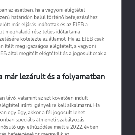
an az esetben, ha a vagyoni elégtétel
szerű határidőn belül történő befejezéséhez
lőtt már eljárás indítottak és az EJEB a
ot meghaladó rész teljes időtartama
etésére kötelezte az államot. Ha az EJEB csak
n ítélt meg igazságos elégtételt, a vagyoni
EB által megítélt elégtételt és a jogosult csak a
 a már lezárult és a folyamatban
n lévő, valamint az azt követően indult
légtétel iránti igényekre kell alkalmazni. Ha
an egy ügy, akkor a fél jogosult lehet
zonban speciális átmeneti szabályozás
nősülő ügy elhúzódása miatt a 2022. évben
rás befejezésekor megnyílik az