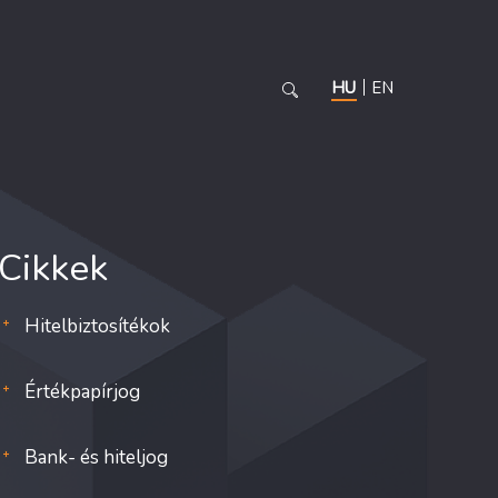
HU
EN
Cikkek
Hitelbiztosítékok
Értékpapírjog
Bank- és hiteljog