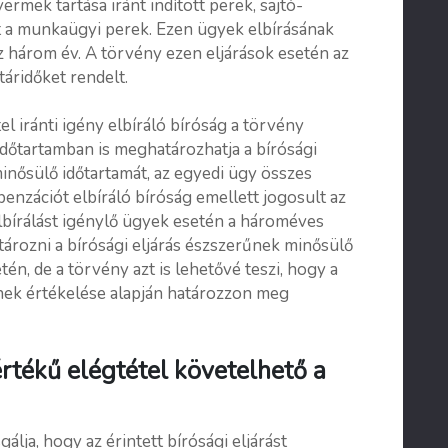
ermek tartása iránt indított perek, sajtó-
int a munkaügyi perek. Ezen ügyek elbírásának
z három év. A törvény ezen eljárások esetén az
táridőket rendelt.
l iránti igény elbíráló bíróság a törvény
időtartamban is meghatározhatja a bírósági
minősülő időtartamát, az egyedi ügy összes
nzációt elbíráló bíróság emellett jogosult az
 elbírálást igénylő ügyek esetén a hároméves
ározni a bírósági eljárás észszerűnek minősülő
tén, de a törvény azt is lehetővé teszi, hogy a
nek értékelése alapján határozzon meg
rtékű elégtétel követelhető a
gálja, hogy az érintett bírósági eljárást