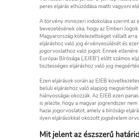
peres eljárás elhúzódása miatti vagyoni el
A törvény miniszeri indokolása szerint az 
bevezetésének oka, hogy az Emberi Jogo
Magyarország kötelezettséget vállalt arra, 
eljáráshoz való jog érvényesülését és eze
jogorvoslathoz való jogot. Ennek ellenére
Európai Bírósága („EJEB”) előtt számos eljá
tisztességes eljáráshoz való jog megsértés
Ezen eljárások során az EJEB következetes
belüli eljáráshoz való alapjog megsértésé
hiányosságai okozzák. Az EJEB ezen pana
is jelezte, hogy a magyar jogrendszer nem b
hazai jogorvoslatot, amely a bírósági eljá
ilyen eljárásokkal okozott jogsérelem orvo
Mit jelent az észszerű határi