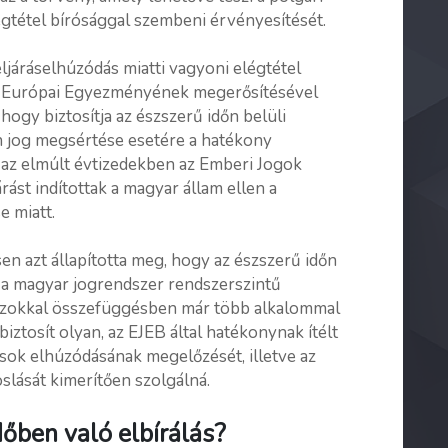
égtétel bírósággal szembeni érvényesítését.
eljáráselhúzódás miatti vagyoni elégtétel
k Európai Egyezményének megerősítésével
hogy biztosítja az észszerű időn belüli
n jog megsértése esetére a hatékony
 az elmúlt évtizedekben az Emberi Jogok
rást indítottak a magyar állam ellen a
e miatt.
en azt állapította meg, hogy az észszerű időn
t a magyar jogrendszer rendszerszintű
szokkal összefüggésben már több alkalommal
iztosít olyan, az EJEB által hatékonynak ítélt
rások elhúzódásának megelőzését, illetve az
slását kimerítően szolgálná.
dőben való elbírálás?