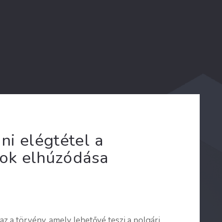
i elégtétel a
sok elhúzódása
az a törvény, amely lehetővé teszi a polgári