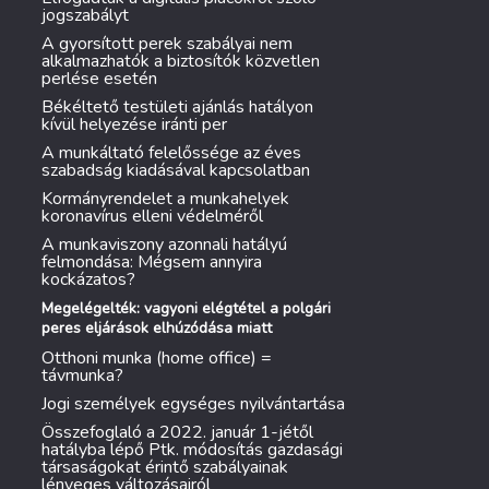
jogszabályt
A gyorsított perek szabályai nem
alkalmazhatók a biztosítók közvetlen
perlése esetén
Békéltető testületi ajánlás hatályon
kívül helyezése iránti per
A munkáltató felelőssége az éves
szabadság kiadásával kapcsolatban
Kormányrendelet a munkahelyek
koronavírus elleni védelméről
A munkaviszony azonnali hatályú
felmondása: Mégsem annyira
kockázatos?
Megelégelték: vagyoni elégtétel a polgári
peres eljárások elhúzódása miatt
Otthoni munka (home office) =
távmunka?
Jogi személyek egységes nyilvántartása
Összefoglaló a 2022. január 1-jétől
hatályba lépő Ptk. módosítás gazdasági
társaságokat érintő szabályainak
lényeges változásairól