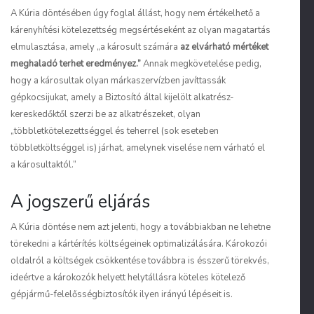
A Kúria döntésében úgy foglal állást, hogy nem értékelhető a
kárenyhítési kötelezettség megsértéseként az olyan magatartás
elmulasztása, amely
„a károsult számára
az elvárható mértéket
meghaladó terhet eredményez.”
Annak megkövetelése pedig,
hogy a károsultak olyan márkaszervízben javíttassák
gépkocsijukat, amely a Biztosító által kijelölt alkatrész-
kereskedőktől szerzi be az alkatrészeket, olyan
„többletkötelezettséggel és teherrel (sok eseteben
többletköltséggel is) járhat, amelynek viselése nem várható el
a károsultaktól.”
A jogszerű eljárás
A Kúria döntése nem azt jelenti, hogy a továbbiakban ne lehetne
törekedni a kártérítés költségeinek optimalizálására. Károkozói
oldalról a költségek csökkentése továbbra is ésszerű törekvés,
ideértve a károkozók helyett helytállásra köteles kötelező
gépjármű-felelősségbiztosítók ilyen irányú lépéseit is.