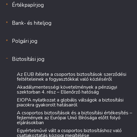
Értékpapírjog
Bank- és hiteljog
Polgári jog
Biztosítási jog
Az EUB ítélete a csoportos biztosítások szerződési
feltételeinek a fogyasztókkal való közléséről
Akadálymentességi követelmények a pénzügyi
szektorban 4. rész – Ellenőrző hatóság
EIOPA nyilatkozat a globális válságok a biztosítási
piacokra gyakorolt hatásairól
A csoportos biztosítások és a biztosítási értékesítés –
fejlemények az Európai Unió Bírósága előtt folyó
eljárásokban
Egyértelművé vált a csoportos biztosításhoz való
csatlakoztatás közjogi megítélése