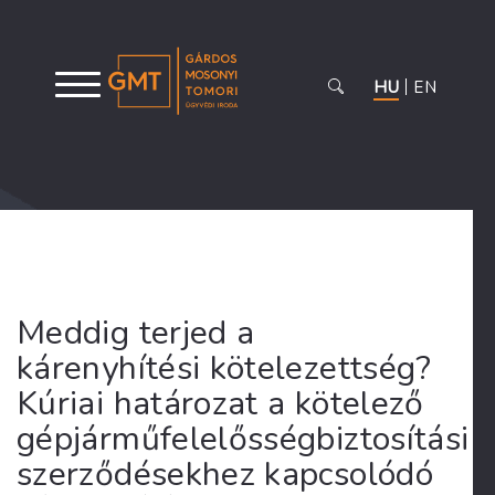
HU
EN
Meddig terjed a
kárenyhítési kötelezettség?
Kúriai határozat a kötelező
gépjárműfelelősségbiztosítási
szerződésekhez kapcsolódó