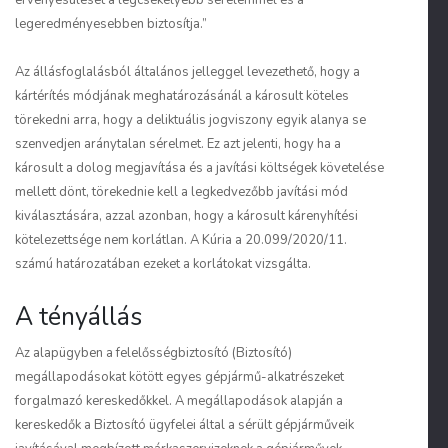
érvényesülését a legcsekélyebb sérelemmel és a
legeredményesebben biztosítja.”
Az állásfoglalásból általános jelleggel levezethető, hogy a
kártérítés módjának meghatározásánál a károsult köteles
törekedni arra, hogy a deliktuális jogviszony egyik alanya se
szenvedjen aránytalan sérelmet. Ez azt jelenti, hogy ha a
károsult a dolog megjavítása és a javítási költségek követelése
mellett dönt, törekednie kell a legkedvezőbb javítási mód
kiválasztására, azzal azonban, hogy a károsult kárenyhítési
kötelezettsége nem korlátlan. A Kúria a
20.099/2020/11.
számú határozatában ezeket a korlátokat vizsgálta.
A tényállás
Az alapügyben a felelősségbiztosító (Biztosító)
megállapodásokat kötött egyes gépjármű-alkatrészeket
forgalmazó kereskedőkkel. A megállapodások alapján a
kereskedők a Biztosító ügyfelei által a sérült gépjárműveik