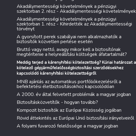
Akadálymentességi követelmények a pénzügyi
szektorban 2. rész - Akadálymentességi követelmények
Akadálymentességi követelmények a pénzügyi
szektorban 1. rész - Kihirdették az Akadálymentességi
törvényt
A gyorsított perek szabályai nem alkalmazhatók a
biztosítók közvetlen perlése esetén
Bruttó vagy nettó, avagy mikor kell a biztosítónak
megtérítenie a helyreállítási költségek áfatartalmát?
Meddig terjed a kárenyhítési kötelezettség? Kúriai határozat a
kötelező gépjárműfelelősségbiztosítási szerződésekhez
kapcsolódó kárenyhítési kötelezettségről
MNB ajánlás az automatikus portfóliókezelésről a
befektetési életbiztosításokhoz kapcsolódóan
A 2000. év által felvetett problémák a magyar jogban
Biztosításközvetítők - hogyan tovább?
Kompozit biztosítók az Európai Közösség jogában
Rövid áttekintés az Európai Unió biztosítási irányelveiről
A folyami fuvarozó felelőssége a magyar jogban