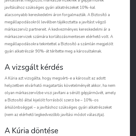
javításával megbízott márkaszervizeknek a gépjárművek
javításához szükséges gyári alkatrészeket 10%-kal
alacsonyabb kereskedelmi áron forgalmazták. A Biztosító a
megállapodásokról levélben tájékoztatta a javítást végző
márkaszervíz partnereit. A kedvezményes kereskedelmi ár a
márkaszervizek számára korlátozásmentesen elérhető volt. A
megállapodásokra tekintettel a Biztosító a számlán megjelölt
gyári alkatrészár 90%-át térítette meg a károsultaknak.
A vizsgált kérdés
A Kúria azt vizsgálta, hogy megsérti-e a károsult az adott
helyzetben elvárható magatartás követelményét akkor, ha nem
olyan márkaszervízbe viszi javítani a sérült gépjárművét, amely
a Biztosító által kijelölt forrásból szerzi be – 10%-os
árkülönbséggel – a javításhoz szükséges gyári alkatrészeket
(nem az elérhető legkedvezőbb javítási módot választja).
A Kúria döntése