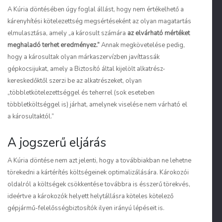
A Kúria döntésében úgy foglal állást, hogy nem értékelhető a
kárenyhítési kötelezettség megsértéseként az olyan magatartás
elmulasztása, amely
„a károsult számára
az elvárható mértéket
meghaladó terhet eredményez.”
Annak megkövetelése pedig,
hogy a károsultak olyan márkaszervízben javíttassák
gépkocsijukat, amely a Biztosító által kijelölt alkatrész-
kereskedőktől szerzi be az alkatrészeket, olyan
„többletkötelezettséggel és teherrel (sok eseteben
többletköltséggel is) járhat, amelynek viselése nem várható el
a károsultaktól.”
A jogszerű eljárás
A Kúria döntése nem azt jelenti, hogy a továbbiakban ne lehetne
törekedni a kártérítés költségeinek optimalizálására. Károkozói
oldalról a költségek csökkentése továbbra is ésszerű törekvés,
ideértve a károkozók helyett helytállásra köteles kötelező
gépjármű-felelősségbiztosítók ilyen irányú lépéseit is.