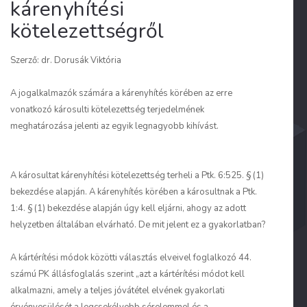
kárenyhítési
kötelezettségről
Szerző: dr. Dorusák Viktória
A jogalkalmazók számára a kárenyhítés körében az erre
vonatkozó károsulti kötelezettség terjedelmének
meghatározása jelenti az egyik legnagyobb kihívást.
A károsultat kárenyhítési kötelezettség terheli a Ptk. 6:525. § (1)
bekezdése alapján. A kárenyhítés körében a károsultnak a Ptk.
1:4. § (1) bekezdése alapján úgy kell eljárni, ahogy az adott
helyzetben általában elvárható. De mit jelent ez a gyakorlatban?
A kártérítési módok közötti választás elveivel foglalkozó 44.
számú PK állásfoglalás szerint
„azt a kártérítési módot kell
alkalmazni, amely a teljes jóvátétel elvének gyakorlati