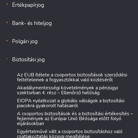
Értékpapírjog
Bank- és hiteljog
Polgári jog
Biztosítási jog
Az EUB ítélete a csoportos biztosítások szerződési
feltételeinek a fogyasztókkal való közléséről
Akadálymentességi követelmények a pénzügyi
szektorban 4. rész – Ellenőrző hatóság
EIOPA nyilatkozat a globális válságok a biztosítási
piacokra gyakorolt hatásairól
A csoportos biztosítások és a biztosítási értékesítés –
fejlemények az Európai Unió Bírósága előtt folyó
eljárásokban
Egyértelművé vált a csoportos biztosításhoz való
csatlakoztatás közjogi megítélése