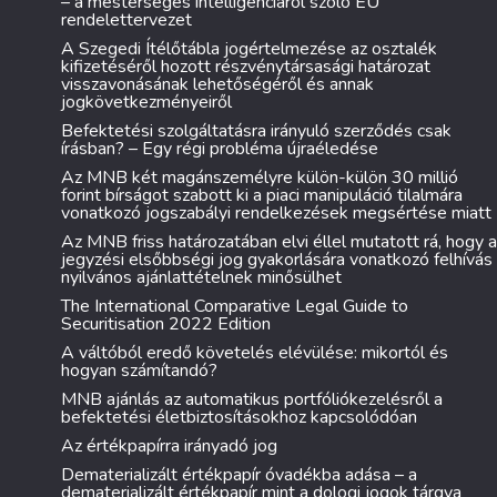
– a mesterséges intelligenciáról szóló EU
rendelettervezet
A Szegedi Ítélőtábla jogértelmezése az osztalék
kifizetéséről hozott részvénytársasági határozat
visszavonásának lehetőségéről és annak
jogkövetkezményeiről
Befektetési szolgáltatásra irányuló szerződés csak
írásban? – Egy régi probléma újraéledése
Az MNB két magánszemélyre külön-külön 30 millió
forint bírságot szabott ki a piaci manipuláció tilalmára
vonatkozó jogszabályi rendelkezések megsértése miatt
Az MNB friss határozatában elvi éllel mutatott rá, hogy a
jegyzési elsőbbségi jog gyakorlására vonatkozó felhívás
nyilvános ajánlattételnek minősülhet
The International Comparative Legal Guide to
Securitisation 2022 Edition
A váltóból eredő követelés elévülése: mikortól és
hogyan számítandó?
MNB ajánlás az automatikus portfóliókezelésről a
befektetési életbiztosításokhoz kapcsolódóan
Az értékpapírra irányadó jog
Dematerializált értékpapír óvadékba adása – a
dematerializált értékpapír mint a dologi jogok tárgya