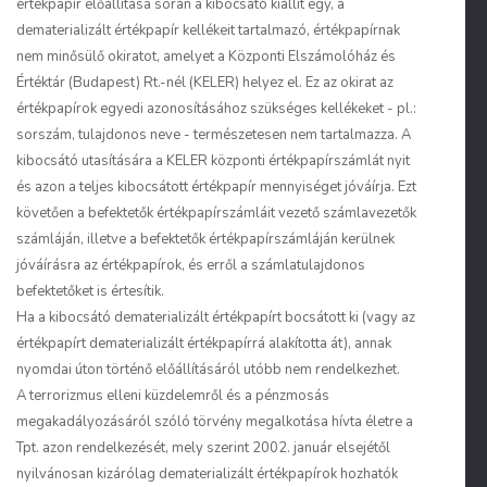
értékpapír előállítása során a kibocsátó kiállít egy, a
dematerializált értékpapír kellékeit tartalmazó, értékpapírnak
nem minősülő okiratot, amelyet a Központi Elszámolóház és
Értéktár (Budapest) Rt.-nél (KELER) helyez el. Ez az okirat az
értékpapírok egyedi azonosításához szükséges kellékeket - pl.:
sorszám, tulajdonos neve - természetesen nem tartalmazza. A
kibocsátó utasítására a KELER központi értékpapírszámlát nyit
és azon a teljes kibocsátott értékpapír mennyiséget jóváírja. Ezt
követően a befektetők értékpapírszámláit vezető számlavezetők
számláján, illetve a befektetők értékpapírszámláján kerülnek
jóváírásra az értékpapírok, és erről a számlatulajdonos
befektetőket is értesítik.
Ha a kibocsátó dematerializált értékpapírt bocsátott ki (vagy az
értékpapírt dematerializált értékpapírrá alakította át), annak
nyomdai úton történő előállításáról utóbb nem rendelkezhet.
A terrorizmus elleni küzdelemről és a pénzmosás
megakadályozásáról szóló törvény megalkotása hívta életre a
Tpt. azon rendelkezését, mely szerint 2002. január elsejétől
nyilvánosan kizárólag dematerializált értékpapírok hozhatók