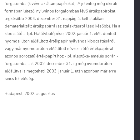
forgalomba (kivéve az állampapírokat). A jelenleg még okirati
formában létező, nyilvános forgalomban lévő értékpapírokat
legkésőbb 2004. december 31. napjáig át kell alakítani
dematerializált értékpapírrá (az átalakításról lásd később). Ha a
kibocsátó a Tpt. Hatálybalépése, 2002. január 1. előtt döntött
nyomdai úton előállított értékpapír nyilvános kibocsátásáról,
vagy már nyomdai úton előállított névre szóló értékpapírral
azonos sorozatú értékpapírt hoz - pl. alaptőke-emelés során -
forgalomba, azt 2002. december 31.-ig még nyomdai úton
előállítva is megteheti. 2003. január 1. után azonban már erre
sincs lehetőség.
Budapest, 2002. augusztus