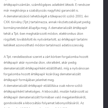
értékpapírszámlán, számítógépes adatként létezik. E rendszer
már megkívánja a szabályozás nagyfokú garanciáit is.
A dematerializáció lehetőségét a tőkepiacról szóló 2001. évi
CXX. törvény (Tpt.) tartalmazza, annak részletszabályait pedig
kormányrendelet állapítja meg. A dematerializált értékpapír
tehát a Tpt.-ben meghatározott módon, elektronikus úton
rögzített, továbbított és nyilvántartott, az értékpapír tartalmi
kellékeit azonosítható módon tartalmazó adatösszesség.
A Tpt. rendelkezései szerint a zárt körben forgalomba hozott
értékpapír akár nyomdai úton, okiratként, akár pedig
dematerializált értékpapírként előállítható, míg a nyilvánosan
forgalomba hozott értékpapír kizárólag dematerializált
értékpapír formájában jelenhet meg.
A dematerializált értékpapír előállítása csak névre szóló
értékpapírként lehetséges. A kibocsátó, miután határozott az
értékpapír dematerializált formában való megjelenítéséről,
gondoskodik a kibocsátási folyamat lebonyolításáról. Az