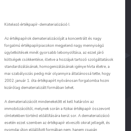
Kötelező értékpapír-dematerializáció I.
Az értékpapírok dematerializációját a koncentrált és nagy
forgalmú értékpapírpiacokon megjelenő nagy mennyiségű
ügyletkötések minél gyorsabb lebonyolítása, az ezzel járó
költségek csökkentése, illetve a hozzájuk tartozó szolgáltatások
standardizálásának, homogenizálásának igénye hívta életre, a
mai szabályozás pedig már olyannyira általánossá tette, hogy
2002. január 1. óta értékpapírt nyilvánosan forgalomba hozni
kizárólag dematerializált formában lehet.
A dematerializációt mindenekelőtt el kell határolni az
immobilizációtól, melynek során a fizikai értékpapír összevont
címletekben történő előállítására kerül sor. A dematerializáció
esetén ezzel szemben az értékpapír elveszíti okirat jellegét, és
nyomdai úton előállított formában nem, hanem csupán