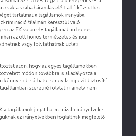
 Római Szerződés rögzíti a letelepedés és a
n csak a szabad áramlás előtt álló közvetlen
éget tartalmaz a tagállamok irányába,
zkrimináció tilalmán keresztül való
pen az EK valamely tagállamában honos
mban az ott honos természetes és jogi
zdhetnek vagy folytathatnak üzleti
toztat azon, hogy az egyes tagállamokban
özvetett módon továbbra is akadályozza a
en könnyen belátható ez egy kompozit biztosító
tagállamban szeretné folytatni, amely nem
K a tagállamok jogát harmonizáló irányel­veket
oguknak az irányelvekben foglaltnak megfelelő