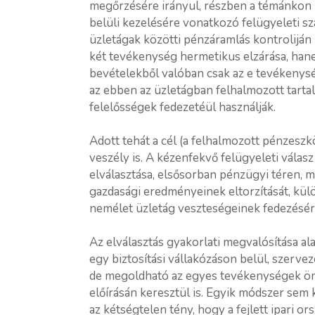
megőrzésére irányul, részben a témánkon 
belüli kezelésére vonatkozó felügyeleti s
üzletágak közötti pénzáramlás kontroliján 
két tevékenység hermetikus elzárása, hanem
bevételekből valóban csak az e tevékenysé
az ebben az üzletágban felhalmozott tart
felelősségek fedezetéül használják.
Adott tehát a cél (a felhalmozott pénzesz
veszély is. A kézenfekvő felügyeleti válas
elválasztása, elsősorban pénzügyi téren,
gazdasági eredményeinek eltorzítását, kül
nemélet üzletág veszteségeinek fedezésére
Az elválasztás gyakorlati megvalósítása a
egy biztosítási vállakózáson belül, szervez
de megoldható az egyes tevékenységek önál
előírásán keresztül is. Egyik módszer sem 
az kétségtelen tény, hogy a fejlett ipari 