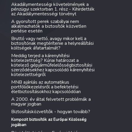
Akadálymentességi követelmények a
pénzügyi szektorban 1. rész - Kihirdették
az Akadálymentességi törvényt
A gyorsított perek szabályai nem
alkalmazhatók a biztosítók közvetlen
perlése esetén
Bruttó vagy nettó, avagy mikor kell a
biztosítónak megtérítenie a helyreállítási
költségek áfatartalmát?
Meddig terjed a kárenyhítési
kötelezettség? Kúriai határozat a
kötelező gépjárműfelelősségbiztosítási
szerződésekhez kapcsolódó kárenyhítési
kötelezettségről
MNB ajánlás az automatikus
portfóliókezelésről a befektetési
életbiztosításokhoz kapcsolódóan
A 2000. év által felvetett problémák a
magyar jogban
Biztosításközvetítők - hogyan tovább?
Kompozit biztosítók az Európai Közösség
jogában