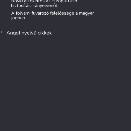
Rövid áttekintés az Európai Unió
biztosítási irányelveiről
A folyami fuvarozó felelőssége a magyar
jogban
Angol nyelvű cikkek