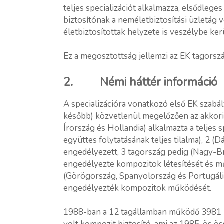
teljes specializációt alkalmazza, elsődleg
biztosítónak a neméletbiztosítási üzletág 
életbiztosítottak helyzete is veszélybe ker
Ez a megosztottság jellemzi az EK tagorszá
2. Némi háttér információ
A specializációra vonatkozó első EK szabá
később) közvetlenül megelőzően az akkori
Írország és Hollandia) alkalmazta a teljes s
együttes folytatásának teljes tilalma), 2 
engedélyezett, 3 tagország pedig (Nagy-B
engedélyezte kompozitok létesítését és m
(Görögország, Spanyolország és Portugál
engedélyezték kompozitok működését.
1988-ban a 12 tagállamban működő 3981 kö