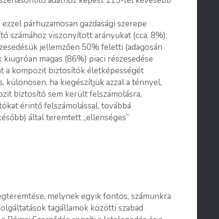
sszehasonlító adathoz képest 115-tel kevesebb
és ezzel párhuzamosan gazdasági szerepe
tó számához viszonyított arányukat (cca. 8%),
szesedésük jellemzően 50% feletti (adagosán
k kiugróan magas (86%) piaci részesedése
nt a kompozit biztosítók életképességét
 különösen, ha kiegészítjük azzal a ténnyel,
t biztosító sem került felszámolásra,
ókat érintő felszámolással, továbbá
később) által teremtett „ellenséges”
e
megteremtése, melynek egyik fontos, számunkra
zolgáltatások tagállamok közötti szabad