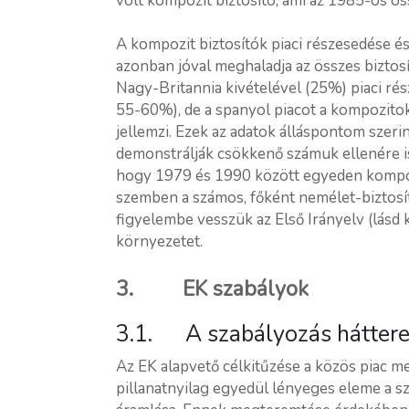
volt kompozit biztosító, ami az 1985-ös ö
A kompozit biztosítók piaci részesedése 
azonban jóval meghaladja az összes biztosí
Nagy-Britannia kivételével (25%) piaci ré
55-60%), de a spanyol piacot a kompozito
jellemzi. Ezek az adatok álláspontom szeri
demonstrálják csökkenő számuk ellenére is,
hogy 1979 és 1990 között egyeden kompozi
szemben a számos, főként nemélet-biztosít
figyelembe vesszük az Első Irányelv (lásd 
környezetet.
3. EK szabályok
3.1. A szabályozás hátter
Az EK alapvető célkitűzése a közös piac 
pillanatnyilag egyedül lényeges eleme a s