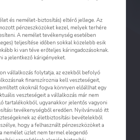
let és nemélet-biztosítás) eltérő jellege. Az
halmozott pénzeszközöket kezel, melyek terhére
ljesíteni. A nemélet tevékenység esetében
tleges) teljesítése időben sokkal közelebb esik
kább ki van téve erőteljes káringadozásoknak.
ni a jelentkező kárigényeket.
vállalkozás folytatja, az ezekből befolyó
kozásnak finanszíroznia kell veszteségeit,
 említett okoknál fogva könnyen előállhat egy
aktuális veszteségeit a vállalkozás már nem
áló tartalékokból, ugyanakkor jelentős vagyoni
sítási tevékenységből eredően. Nyilvánvaló itt
zteségeknek az életbiztosítási bevételekből
szélye, hogy a felhasznált pénzeszközöket a
l a nemélet üzlet nem termel elegendő