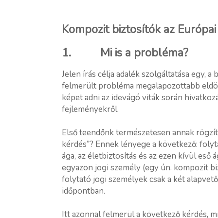
Kompozit biztosítók az Európa
1. Mi is a probléma?
Jelen írás célja adalék szolgáltatása egy, a
felmerült probléma megalapozottabb eldö
képet adni az idevágó viták során hivatkoz
fejleményekről.
Első teendőnk természetesen annak rögzíté
kérdés”? Ennek lényege a következő: folyta
ága, az életbiztosítás és az ezen kívül eső 
egyazon jogi személy (egy ún. kompozit bizt
folytató jogi személyek csak a két alapvet
időpontban.
Itt azonnal felmerül a következő kérdés, 