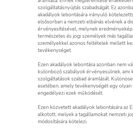
áramlása. Ennek megteremtése érdekében a
szolgáltatásnyújtás szabadságát. Ez azonba
akadályok lebontására irányuló kötelezetts
elsősorban a nemzeti elbánás elvének a dis
érvényesítésével, melynek eredményekép
természetes és jogi személyek más tagálla
személyekkel azonos feltételek mellett ke
tevékenységet.
Ezen akadályok lebontása azonban nem vál
különböző szabályok érvényesülnek, ami k
szolgáltatások szabad áramlását. Különös
esetében, amely tevékenységét egy olyan 
engedélyezi ezek működését.
Ezen közvetett akadályok lebontására az E
alkotott, melyek a tagállamokat nemzeti j
módosítására kötelezi.