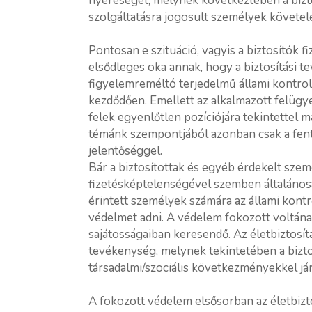
nyereséget, melynek következtében a biztos
szolgáltatásra jogosult személyek követel
Pontosan e szituáció, vagyis a biztosítók
elsődleges oka annak, hogy a biztosítási t
figyelemreméltó terjedelmű állami kontroll
kezdődően. Emellett az alkalmazott felügy
felek egyenlőtlen pozíciójára tekintettel m
témánk szempontjából azonban csak a fent 
jelentőséggel.
Bár a biztosítottak és egyéb érdekelt sze
fizetésképtelenségével szemben általánosa
érintett személyek számára az állami kon
védelmet adni. A védelem fokozott voltának
sajátosságaiban keresendő. Az életbiztosít
tevékenység, melynek tekintetében a bizto
társadalmi/szociális következményekkel jár
A fokozott védelem elsősorban az életbizt