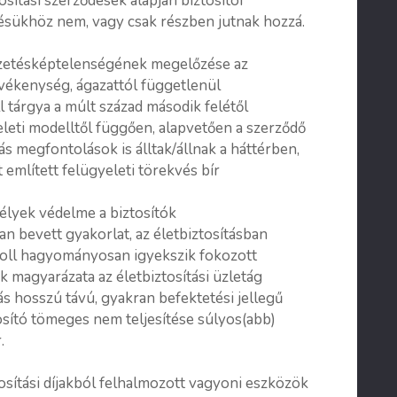
ítási szerződések alapján biztosítói
ésükhöz nem, vagy csak részben jutnak hozzá.
 fizetésképtelenségének megelőzése az
evékenység, ágazattól függetlenül
 tárgya a múlt század második felétől
eleti modelltől függően, alapvetően a szerződő
ás megfontolások is álltak/állnak a háttérben,
említett felügyeleti törekvés bír
mélyek védelme a biztosítók
n bevett gyakorlat, az életbiztosításban
troll hagyományosan igyekszik fokozott
 magyarázata az életbiztosítási üzletág
ás hosszú távú, gyakran befektetési jellegű
sító tömeges nem teljesítése súlyos(abb)
.
osítási díjakból felhalmozott vagyoni eszközök