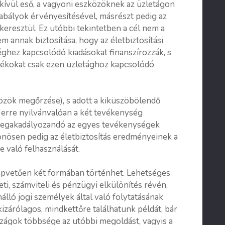
kívül eső, a vagyoni eszközöknek az üzletágon
zabályok érvényesítésével, másrészt pedig az
keresztül. Ez utóbbi tekintetben a cél nem a
 annak biztosítása, hogy az életbiztosítási
ghez kapcsolódó kiadásokat finanszírozzák, s
alékokat csak ezen üzletághoz kapcsolódó
közök megőrzése), s adott a kiküszöbölendő
z erre nyilvánvalóan a két tevékenység
 megakadályozandó az egyes tevékenységek
önösen pedig az életbiztosítás eredményeinek a
 való felhasználását.
lapvetően két formában történhet. Lehetséges
eti, számviteli és pénzügyi elkülönítés révén,
ló jogi személyek által való folytatásának
kizárólagos, mindkettőre találhatunk példát, bár
országok többsége az utóbbi megoldást, vagyis a