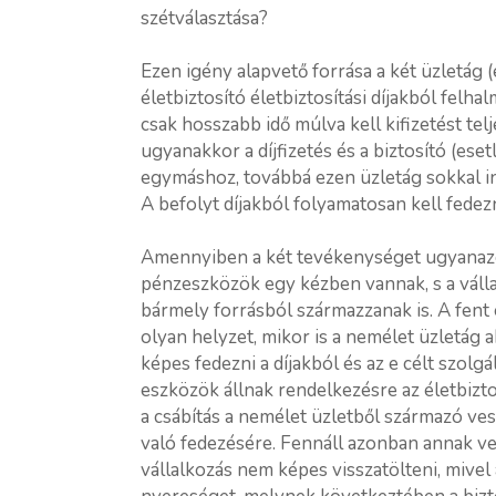
szétválasztása?
Ezen igény alapvető forrása a két üzletág (é
életbiztosító életbiztosítási díjakból fel
csak hosszabb idő múlva kell kifizetést te
ugyanakkor a díjfizetés és a biztosító (ese
egymáshoz, továbbá ezen üzletág sokkal in
A befolyt díjakból folyamatosan kell fedez
Amennyiben a két tevékenységet ugyanazon 
pénzeszközök egy kézben vannak, s a vállal
bármely forrásból származzanak is. A fent
olyan helyzet, mikor is a nemélet üzletág 
képes fedezni a díjakból és az e célt szolg
eszközök állnak rendelkezésre az életbizto
a csábítás a nemélet üzletből származó ves
való fedezésére. Fennáll azonban annak ve
vállalkozás nem képes visszatölteni, mive