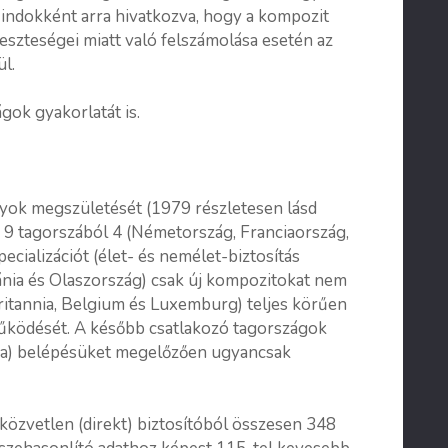
es indokként arra hivatkozva, hogy a kompozit
veszteségei miatt való felszámolása esetén az
ül.
gok gyakorlatát is.
lyok megszületését (1979 részletesen lásd
 9 tagorszából 4 (Németország, Franciaország,
pecializációt (élet- és nemélet-biztosítás
(Dánia és Olaszország) csak új kompozitokat nem
ritannia, Belgium és Luxemburg) teljes körűen
űködését. A később csatlakozó tagországok
ia) belépésüket megelőzően ugyancsak
zvetlen (direkt) biztosítóból összesen 348