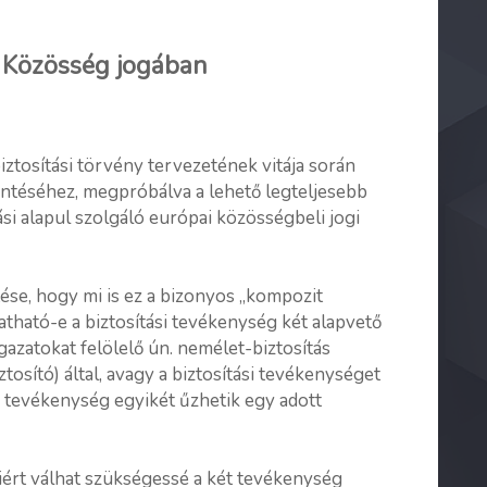
i Közösség jogában
 biztosítási törvény tervezetének vitája során
ntéséhez, megpróbálva a lehető legteljesebb
ási alapul szolgáló európai közösségbeli jogi
se, hogy mi is ez a bizonyos „kompozit
tható-e a biztosítási tevékenység két alapvető
ágazatokat felölelő ún. nemélet-biztosítás
osító) által, avagy a biztosítási tevékenységet
ő tevékenység egyikét űzhetik egy adott
miért válhat szükségessé a két tevékenység