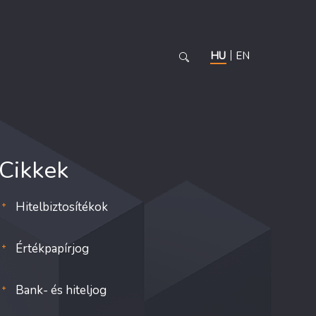
HU
EN
Cikkek
Hitelbiztosítékok
Értékpapírjog
Bank- és hiteljog