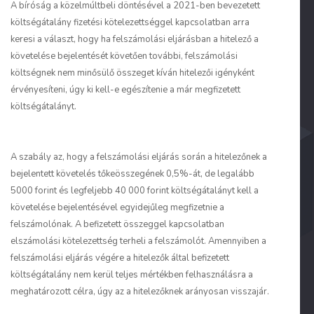
A bíróság a közelmúltbeli döntésével a 2021-ben bevezetett
költségátalány fizetési kötelezettséggel kapcsolatban arra
keresi a választ, hogy ha felszámolási eljárásban a hitelező a
követelése bejelentését követően további, felszámolási
költségnek nem minősülő összeget kíván hitelezői igényként
érvényesíteni, úgy ki kell-e egészítenie a már megfizetett
költségátalányt.
A szabály az, hogy a felszámolási eljárás során a hitelezőnek a
bejelentett követelés tőkeösszegének 0,5%-át, de legalább
5000 forint és legfeljebb 40 000 forint költségátalányt kell a
követelése bejelentésével egyidejűleg megfizetnie a
felszámolónak. A befizetett összeggel kapcsolatban
elszámolási kötelezettség terheli a felszámolót. Amennyiben a
felszámolási eljárás végére a hitelezők által befizetett
költségátalány nem kerül teljes mértékben felhasználásra a
meghatározott célra, úgy az a hitelezőknek arányosan visszajár.