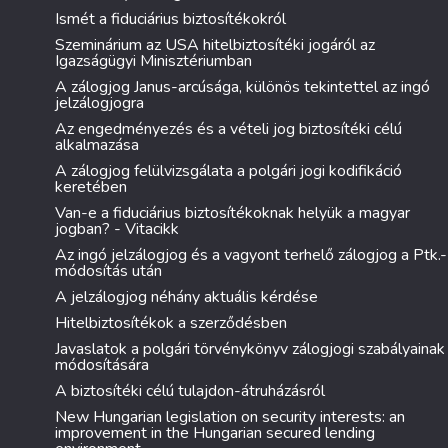
Ismét a fiduciárius biztosítékokról
Szeminárium az USA hitelbiztosítéki jogáról az
Igazságügyi Minisztériumban
A zálogjog Janus-arcúsága, különös tekintettel az ingó
jelzálogjogra
Az engedményezés és a vételi jog biztosítéki célú
alkalmazása
A zálogjog felülvizsgálata a polgári jogi kodifikáció
keretében
Van-e a fiduciárius biztosítékoknak helyük a magyar
jogban? - Vitacikk
Az ingó jelzálogjog és a vagyont terhelő zálogjog a Ptk.-
módosítás után
A jelzálogjog néhány aktuális kérdése
Hitelbiztosítékok a szerződésben
Javaslatok a polgári törvénykönyv zálogjogi szabályainak
módosítására
A biztosítéki célú tulajdon-átruházásról
New Hungarian legislation on security interests: an
improvement in the Hungarian secured lending