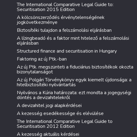
The International Comparative Legal Guide to:
Securitisation 2015 Edition
A kölcsönszerződés érvénytelenségének
jogkövetkezménye
Biztosítéki tulajdon a felszámolási eljárásban
A lízingbeadó és a faktor mint hitelező a felszámolási
eljárásban
Structured finance and securitisation in Hungary
Faktoring az új Ptk.-ban
Az új Ptk. megszünteti a fiduciárius biztosítékok okozta
bizonytalanságot
Az új Polgári Törvénykönyv egyik kiemelt újdonsága: a
hitelbiztosítéki nyilvántartás
Nyilvános a Kúria határozata: ezt mondta a jogegységi
döntés a devizahitelekről
A devizahitel jogi alapkérdései
A kezesség esedékessége és elévülése
The International Comparative Legal Guide to
Securitisation 2012 Edition
A kezesség aktuális kérdései