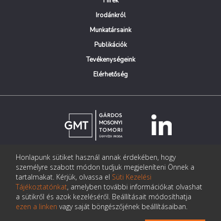
Hírek
Irodánkról
Munkatársaink
Publikációk
Tevékenységeink
Elérhetőség
Honlapunk sütiket használ annak érdekében, hogy
© Copyright Gárdos Mosonyi Tomori Ügyvédi Iroda
személyre szabott módon tudjuk megjeleníteni Önnek a
postmaster@gmtlegal.hu
tartalmakat. Kérjük, olvassa el
Süti Kezelési
Tájékoztatónkat
, amelyben további információkat olvashat
Adatkezelési tájékoztató
a sütikről és azok kezeléséről. Beállításait módosíthatja
ezen a linken
vagy saját böngészőjének beállításaiban.