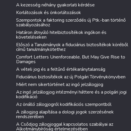
A kezesség néhány gyakorlati kérdése
Korlátozások és önkorlátozások
Szempontok a faktoring szerződés új Ptk.-ban történő
szabályozásához
Határon átnyúló hitelbiztosítékok ingókon és
követeléseken
Előszó a Tanulmányok a fiduciárius biztosítékok köréből
című tanulmánykötethez
Comfort Letters Unenforceable, But May Give Rise to
Damages
A vételi jog és a feltűnő értékaránytalanság
Fiduciárius biztosítékok az új Polgári Törvénykönyvben
Miért nem sikertörténet az ingó jelzálogjog
Az ingó jelzálogjog intézményi háttere és a polgári jogi
kodifikáció
Az önálló zálogjogról kodifikációs szempontból
A zálogjog alapítása a dologi jogok szerzésének
rendszerében
A Csődjog zálogjoggal kapcsolatos szabályai az
Alkotmánybíróság értelmezésében