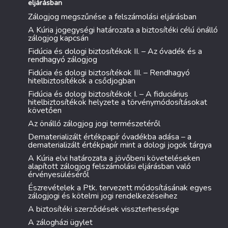
eljárásban
Zálogjog megszűnése a felszámolási eljárásban
A Kúria jogegységi határozata a biztosítéki célú önálló
zálogjog kapcsán
Fidúcia és dologi biztosítékok II. – Az óvadék és a
rendhagyó zálogjog
Fidúcia és dologi biztosítékok III. – Rendhagyó
hitelbiztosítékok a csődjogban
Fidúcia és dologi biztosítékok I. – A fiduciárius
hitelbiztosítékok helyzete a törvénymódosításokat
követően
Az önálló zálogjog jogi természetéről
Dematerializált értékpapír óvadékba adása – a
dematerializált értékpapír mint a dologi jogok tárgya
A Kúria elvi határozata a jövőbeni követeléseken
alapított zálogjog felszámolási eljárásban való
érvényesüléséről
Észrevételek a Ptk. tervezett módosításának egyes
zálogjogi és kötelmi jogi rendelkezéseihez
A biztosítéki szerződések visszterhessége
A zálogházi ügylet