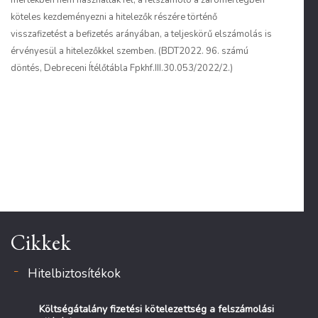
mértékben nem használták fel, a felszámoló a zárómérlegben
köteles kezdeményezni a hitelezők részére történő
visszafizetést a befizetés arányában, a teljeskörű elszámolás is
érvényesül a hitelezőkkel szemben. (BDT2022. 96. számú
döntés, Debreceni Ítélőtábla Fpkhf.III.30.053/2022/2.)
Cikkek
Hitelbiztosítékok
Költségátalány fizetési kötelezettség a felszámolási