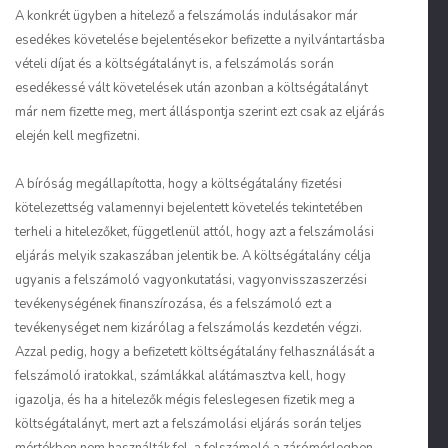
A konkrét ügyben a hitelező a felszámolás indulásakor már
esedékes követelése bejelentésekor befizette a nyilvántartásba
vételi díjat és a költségátalányt is, a felszámolás során
esedékessé vált követelések után azonban a költségátalányt
már nem fizette meg, mert álláspontja szerint ezt csak az eljárás
elején kell megfizetni.
A bíróság megállapította, hogy a költségátalány fizetési
kötelezettség valamennyi bejelentett követelés tekintetében
terheli a hitelezőket, függetlenül attól, hogy azt a felszámolási
eljárás melyik szakaszában jelentik be. A költségátalány célja
ugyanis a felszámoló vagyonkutatási, vagyonvisszaszerzési
tevékenységének finanszírozása, és a felszámoló ezt a
tevékenységet nem kizárólag a felszámolás kezdetén végzi.
Azzal pedig, hogy a befizetett költségátalány felhasználását a
felszámoló iratokkal, számlákkal alátámasztva kell, hogy
igazolja, és ha a hitelezők mégis feleslegesen fizetik meg a
költségátalányt, mert azt a felszámolási eljárás során teljes