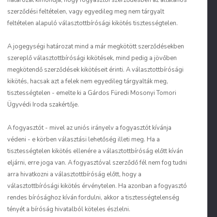
határozat kimondja, hogy fogyasztói szerződésben az általános
szerződési feltételen, vagy egyedileg meg nem tárgyalt
feltételen alapuló választottbírósági kikötés tisztességtelen.
A jogegységi határozat mind a már megkötött szerződésekben
szereplő választottbírósági kikötések, mind pedig a jövőben
megkötendő szerződések kikötéseit érinti. A választottbírósági
kikötés, hacsak azt a felek nem egyedileg tárgyalták meg,
tisztességtelen - emelte ki a Gárdos Füredi Mosonyi Tomori
Ügyvédi Iroda szakértője.
A fogyasztót - mivel az uniós irányelv a fogyasztót kívánja
védeni - e körben választási lehetőség illeti meg. Ha a
tisztességtelen kikötés ellenére a választottbíróság előtt kíván
eljárni, erre joga van. A fogyasztóval szerződő fél nem fog tudni
arra hivatkozni a választottbíróság előtt, hogy a
választottbírósági kikötés érvénytelen. Ha azonban a fogyasztó
rendes bírósághoz kíván fordulni, akkor a tisztességtelenség
tényét a bíróság hivatalból köteles észlelni.