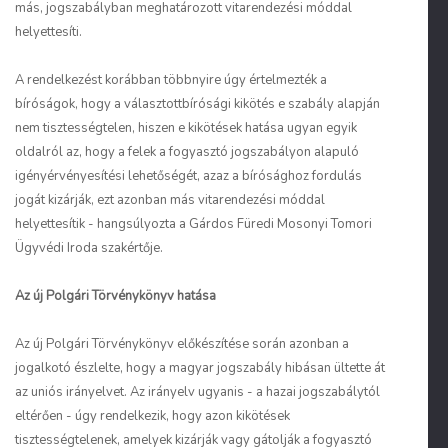
más, jogszabályban meghatározott vitarendezési móddal
helyettesíti.
A rendelkezést korábban többnyire úgy értelmezték a
bíróságok, hogy a választottbírósági kikötés e szabály alapján
nem tisztességtelen, hiszen e kikötések hatása ugyan egyik
oldalról az, hogy a felek a fogyasztó jogszabályon alapuló
igényérvényesítési lehetőségét, azaz a bírósághoz fordulás
jogát kizárják, ezt azonban más vitarendezési móddal
helyettesítik - hangsúlyozta a Gárdos Füredi Mosonyi Tomori
Ügyvédi Iroda szakértője.
Az új Polgári Törvénykönyv hatása
Az új Polgári Törvénykönyv előkészítése során azonban a
jogalkotó észlelte, hogy a magyar jogszabály hibásan ültette át
az uniós irányelvet. Az irányelv ugyanis - a hazai jogszabálytól
eltérően - úgy rendelkezik, hogy azon kikötések
tisztességtelenek, amelyek kizárják vagy gátolják a fogyasztó