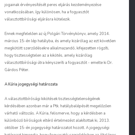
jogainak érvényesítését peres eljárás kezdeményezése
vonatkozásában, így különösen, ha a fogyasztót
választottbírósági eljárásra kötelezik.
Ennek megfelelően az új Polgári Törvénykönyv, amely 2014.
március 15-én lép hatályba, és amely kizárólag az ezt követően
megkötött szerződésekre alkalmazandó, kifejezetten rögzíti,
hogy tisztességtelen az a kikötés, amely kizárólag
választottbírósági útra kényszeríti a fogyasztót - emelte ki Dr.
Gárdos Péter.
A Kúria jogegységi határozata
A választottbírósági kikötések tisztességtelenségének
kérdésében azonban már a Ptk. hatálybalépését megelőzően
várható változás. A Kúria, felismerve, hogy a kérdésben a
különböző bíróságok eltérő értelmezést alakítottak ki, 2013.
október 15-én jogegységi határozatot hozott. A jogegységi