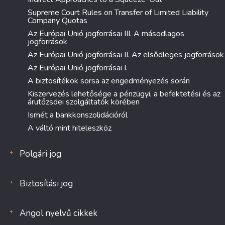
Supreme Court Rules on Transfer of Limited Liability
Company Quotas
Az Európai Unió jogforrásai III. A másodlagos
jogforrások
Az Európai Unió jogforrásai II. Az elsődleges jogforrások
Az Európai Unió jogforrásai I.
A biztosítékok sorsa az engedményezés során
Kiszervezés lehetősége a pénzügyi, a befektetési és az
árutőzsdei szolgáltatók körében
Ismét a bankkonszolidációról
A váltó mint hiteleszköz
Polgári jog
Biztosítási jog
Angol nyelvű cikkek