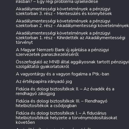
írásban? – Egy régi probléma újraéledése
Akadálymentességi követelmények a pénzügyi
szektorban 3. rész - Mentesülés és könnyítések
Akadálymentességi követelmények a pénzügyi
szektorban 2. rész - Akadálymentességi követelmények
Akadálymentességi követelmények a pénzügyi
szektorban 1. rész - Kihirdették az Akadálymentességi
törvényt
A Magyar Nemzeti Bank új ajánlása a pénzügyi
szervezetek panaszkezeléséről
Összefoglaló az MNB által aggályosnak tartott pénzügyi
szolgáltatói gyakorlatokról
A vagyontárgy és a vagyon fogalma a Ptk.-ban
Az értékpapírra irányadó jog
Fidúcia és dologi biztosítékok II. – Az óvadék és a
rendhagyó zálogjog
Fidúcia és dologi biztosítékok III. – Rendhagyó
hitelbiztosítékok a csődjogban
Fidúcia és dologi biztosítékok I. – A fiduciárius
hitelbiztosítékok helyzete a törvénymódosításokat
követően