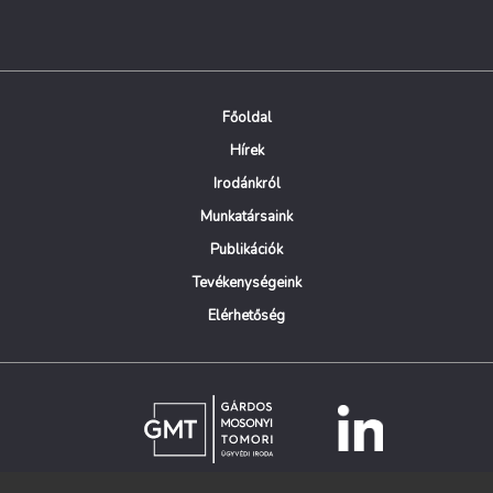
Főoldal
Hírek
Irodánkról
Munkatársaink
Publikációk
Tevékenységeink
Elérhetőség