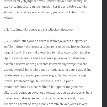
fizetések milyen jogviszonyok keretében valósulnak meg, és
azok elszámolására milyen módon kerül sor: a folyószámla-
elszámolás szabályai szerint, vagy pedig attól különböző
módon.
3.2. A számlatulajdonos javára teljesített fizetések
[12] A számlatulajdonos fizetési számlája javára alapvetően
kétféle módon lehet fizetést teljesíteni: készpénz befizetésével,
vagy a fizető fél számlakövetelése terhére, jellemzően átutalás
útján. Készpénznek a fizetési számla javára való befizetése
esetén a fizetett összeg a fizetés kedvezményezettje részére
számlát vezető bank tulajdonába kerül, azzal a bank sajátjaként
rendelkezik, azt egyéb pénzeivel egyezően felhasználja saját
fizetési kötelezettségei teljesítésére, azaz - a pénz
rendeltetésének és elhasználható jellegének megfelelően -
elkölti. Lényegében ugyanez a helyzet abban az esetben is, ha a
fizetésre átutalás útján kerül sor, azzal az eltéréssel, hogy
ilyenkor a fizetett összeg a bank számláján való jóváírásként