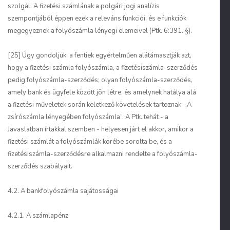
szolgál. A fizetési számlának a polgári jogi analízis
szempontjából éppen ezek a releváns funkciói, és e funkciók
megegyeznek a folyószámla lényegi elemeivel (Ptk. 6:391. §).
[25] Úgy gondoljuk, a fentiek egyértelműen alátámasztják azt,
hogy a fizetési számla folyószámla, a fizetésiszámla-szerződés
pedig folyószámla-szerződés; olyan folyószámla-szerződés,
amely bank és ügyfele között jön létre, és amelynek hatálya alá
a fizetési műveletek során keletkező követelések tartoznak. „A
zsírószámla lényegében folyószámla”. A Ptk. tehát - a
Javaslatban írtakkal szemben - helyesen járt el akkor, amikor a
fizetési számlát a folyószámlák körébe sorolta be, és a
fizetésiszámla-szerződésre alkalmazni rendelte a folyószámla-
szerződés szabályait.
4.2. A bankfolyószámla sajátosságai
4.2.1. A számlapénz