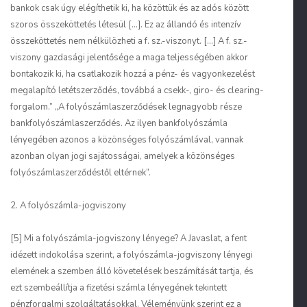
bankok csak úgy elégíthetik ki, ha közöttük és az adós között
szoros összeköttetés létesül [...]. Ez az állandó és intenzív
összeköttetés nem nélkülözheti a f. sz.-viszonyt. [...] A f. sz.-
viszony gazdasági jelentősége a maga teljességében akkor
bontakozik ki, ha csatlakozik hozzá a pénz- és vagyonkezelést
megalapító letétszerződés, továbbá a csekk-, giro- és clearing-
forgalom.” „A folyószámlaszerződések legnagyobb része
bankfolyószámlaszerződés. Az ilyen bankfolyószámla
lényegében azonos a közönséges folyószámlával, vannak
azonban olyan jogi sajátosságai, amelyek a közönséges
folyószámlaszerződéstől eltérnek”.
2. A folyószámla-jogviszony
[5] Mi a folyószámla-jogviszony lényege? A Javaslat, a fent
idézett indokolása szerint, a folyószámla-jogviszony lényegi
elemének a szemben álló követelések beszámítását tartja, és
ezt szembeállítja a fizetési számla lényegének tekintett
pénzforgalmi szolgáltatásokkal. Véleményünk szerint ez a