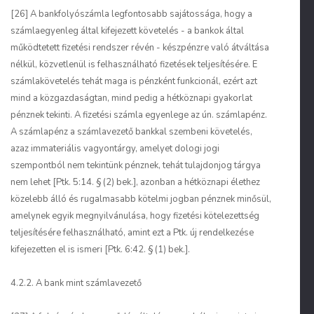
[26] A bankfolyószámla legfontosabb sajátossága, hogy a
számlaegyenleg által kifejezett követelés - a bankok által
működtetett fizetési rendszer révén - készpénzre való átváltása
nélkül, közvetlenül is felhasználható fizetések teljesítésére. E
számlakövetelés tehát maga is pénzként funkcionál, ezért azt
mind a közgazdaságtan, mind pedig a hétköznapi gyakorlat
pénznek tekinti. A fizetési számla egyenlege az ún. számlapénz.
A számlapénz a számlavezető bankkal szembeni követelés,
azaz immateriális vagyontárgy, amelyet dologi jogi
szempontból nem tekintünk pénznek, tehát tulajdonjog tárgya
nem lehet [Ptk. 5:14. § (2) bek.], azonban a hétköznapi élethez
közelebb álló és rugalmasabb kötelmi jogban pénznek minősül,
amelynek egyik megnyilvánulása, hogy fizetési kötelezettség
teljesítésére felhasználható, amint ezt a Ptk. új rendelkezése
kifejezetten el is ismeri [Ptk. 6:42. § (1) bek.].
4.2.2. A bank mint számlavezető