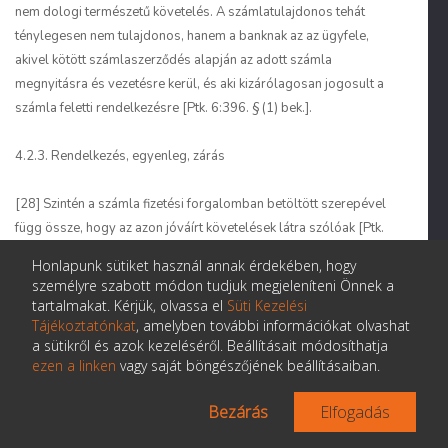
nem dologi természetű követelés. A számlatulajdonos tehát
ténylegesen nem tulajdonos, hanem a banknak az az ügyfele,
akivel kötött számlaszerződés alapján az adott számla
megnyitásra és vezetésre kerül, és aki kizárólagosan jogosult a
számla feletti rendelkezésre [Ptk. 6:396. § (1) bek.].
4.2.3. Rendelkezés, egyenleg, zárás
[28] Szintén a számla fizetési forgalomban betöltött szerepével
függ össze, hogy az azon jóváírt követelések látra szólóak [Ptk.
6:395. § (2) bek.]. A követelés látra szóló jellegét megőrzi a
Honlapunk sütiket használ annak érdekében, hogy
számlába való felvételét követően is, ez szükséges ahhoz, hogy
személyre szabott módon tudjuk megjeleníteni Önnek a
a számlatulajdonos bármikor tudjon fizetési megbízást adni a
tartalmakat. Kérjük, olvassa el
Süti Kezelési
számlavezető bank részére, azaz a számlatulajdonos
Tájékoztatónkat
, amelyben további információkat olvashat
a sütikről és azok kezeléséről. Beállításait módosíthatja
rendelkezésére álló számlapénz bármikor fizetésre
ezen a linken
vagy saját böngészőjének beállításaiban.
felhasználható likvid eszköz legyen.
Bezárás
Elfogadás
[29] Annak az igénynek, hogy a számlatulajdonos bármikor
rendelkezhessen a számlája felett, az a következménye, hogy a