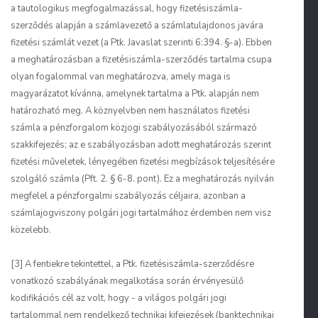
a tautologikus megfogalmazással, hogy fizetésiszámla-
szerződés alapján a számlavezető a számlatulajdonos javára
fizetési számlát vezet (a Ptk. Javaslat szerinti 6:394. §-a). Ebben
a meghatározásban a fizetésiszámla-szerződés tartalma csupa
olyan fogalommal van meghatározva, amely maga is
magyarázatot kívánna, amelynek tartalma a Ptk. alapján nem
határozható meg. A köznyelvben nem használatos fizetési
számla a pénzforgalom közjogi szabályozásából származó
szakkifejezés; az e szabályozásban adott meghatározás szerint
fizetési műveletek, lényegében fizetési megbízások teljesítésére
szolgáló számla (Pft. 2. § 6-8. pont). Ez a meghatározás nyilván
megfelel a pénzforgalmi szabályozás céljaira, azonban a
számlajogviszony polgári jogi tartalmához érdemben nem visz
közelebb.
[3] A fentiekre tekintettel, a Ptk. fizetésiszámla-szerződésre
vonatkozó szabályának megalkotása során érvényesülő
kodifikációs cél az volt, hogy - a világos polgári jogi
tartalommal nem rendelkező technikai kifejezések (banktechnikai