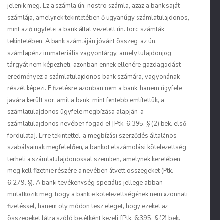
jelenik meg. Ez a számla ún. nostro számla, azaz a bank saját
számlája, amelynek tekintetében ő ugyanúgy számlatulajdonos,
mint az ő ügyfelei a bank által vezetett ún. loro számlák
tekintetében. A bank számláján jóváírt összeg, az ún.
számlapénz immateriális vagyontárgy, amely tulajdonjog
tárgyát nem képezheti, azonban ennek ellenére gazdagodást
eredményez a számlatulajdonos bank számára, vagyonának
részét képezi. E fizetésre azonban nem a bank, hanem ügyfele
javára került sor, amit a bank, mint fentebb említettük, a
számlatulajdonos ügyfele megbízása alapján, a
számlatulajdonos nevében fogad el [Ptk. 6:395. § (2) bek. első
fordulata]. Erre tekintettel, a megbízási szerződés általános
szabályainak megfelelően, a bankot elszámolási kötelezettség
terheli a számlatulajdonossal szemben, amelynek keretében
meg kell fizetnie részére a nevében átvett összegeket (Ptk.
6:279. §). A banki tevékenység speciális jellege abban
mutatkozik meg, hogy a bank e kötelezettségének nem azonnali
fizetéssel, hanem oly módon tesz eleget, hogy ezeket az
összegeket látra szóló betétként kezeli [Ptk. 6:395. § (2) bek.