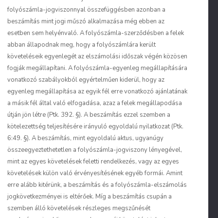
folyószámla-jogviszonnyal összefüggésben azonban a
beszámítás mint jogi műszó alkalmazása még ebben az
esetben sem helyénvaló. A folyószámla-szerződésben a felek
abban állapodnak meg, hogy a folyószámlára került
követeléseik egyenlegét az elszámolási időszak végén közösen
fogják megállapítani. A folyószámla-egyenleg megállapítására
vonatkozó szabályokból egyértelműen kiderül, hogy az
egyenleg megállapítása az egyik fél erre vonatkozó ajánlatának
a másik fél által való elfogadása, azaz a felek megállapodása
útján jön létre (Ptk. 392. §). A beszámítás ezzel szemben a
kötelezettség teljesítésére irányuló egyoldalú nyilatkozat (Ptk.
6:49. §). A beszámítás, mint egyoldalú aktus, ugyanúgy
összeegyeztethetetlen a folyószámla-jogviszony lényegével,
mint az egyes követelések feletti rendelkezés, vagy az egyes
követelések külön való érvényesítésének egyéb formái. Amint
erre alább kitérünk, a beszámítás és a folyószámla-elszámolás
jogkövetkezményei is eltérőek. Míg a beszámítás csupán a
szemben álló követelések részleges megszűnését