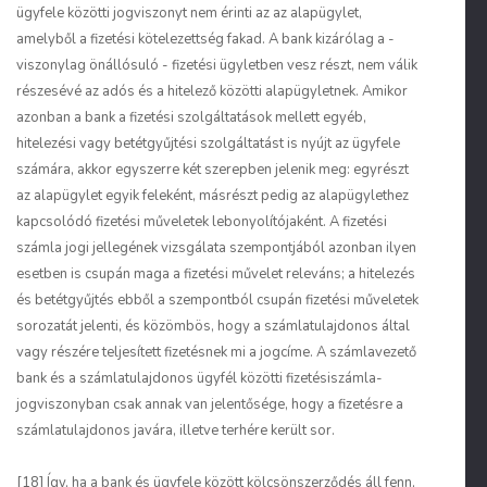
ügyfele közötti jogviszonyt nem érinti az az alapügylet,
amelyből a fizetési kötelezettség fakad. A bank kizárólag a -
viszonylag önállósuló - fizetési ügyletben vesz részt, nem válik
részesévé az adós és a hitelező közötti alapügyletnek. Amikor
azonban a bank a fizetési szolgáltatások mellett egyéb,
hitelezési vagy betétgyűjtési szolgáltatást is nyújt az ügyfele
számára, akkor egyszerre két szerepben jelenik meg: egyrészt
az alapügylet egyik feleként, másrészt pedig az alapügylethez
kapcsolódó fizetési műveletek lebonyolítójaként. A fizetési
számla jogi jellegének vizsgálata szempontjából azonban ilyen
esetben is csupán maga a fizetési művelet releváns; a hitelezés
és betétgyűjtés ebből a szempontból csupán fizetési műveletek
sorozatát jelenti, és közömbös, hogy a számlatulajdonos által
vagy részére teljesített fizetésnek mi a jogcíme. A számlavezető
bank és a számlatulajdonos ügyfél közötti fizetésiszámla-
jogviszonyban csak annak van jelentősége, hogy a fizetésre a
számlatulajdonos javára, illetve terhére került sor.
[18] Így, ha a bank és ügyfele között kölcsönszerződés áll fenn,