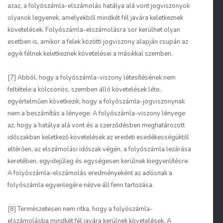
azaz, a folyószámla-elszámolás hatálya alá vont jogviszonyok
olyanok legyenek, amelyekből mindkét fél javára keletkeznek
követelések. Folyószámla-elszámolásra sor kerülhet olyan
esetben is, amikor a felek közötti jogviszony alapján csupán az
egyik félnek keletkeznek követelései a másikkal szemben.
[7] Abból, hogy a folyószámla-viszony létesítésének nem
feltétele a kölcsönös, szemben álló követelések léte,
egyértelműen következik, hogy a folyószámla-jogviszonynak
nem a beszámítás a lényege. A folyószámla-viszony lényege
az, hogy a hatálya alá vont és a szerződésben meghatározott
időszakban keletkező követelések az eredeti esedékességüktől
eltérően, az elszámolási időszak végén, a folyószámla lezárása
keretében, egyidejűleg és egységesen kerülnek kiegyenlítésre.
A folyószámla-elszámolás eredményeként az adósnak a
folyószámla egyenlegére nézve áll fenn tartozása.
[8] Természetesen nem ritka, hogy a folyószámla-
elszámolásba mindkét fél javára kerülnek követelések. A