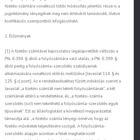
fizetési számlára vonatkozó többi módosítás jelentős része is a
jogintézmény lényegének meg nem értéséről tanúskodik, illetve
kodifikációs szempontból kifogásolható.
1. Előzmények
[1] A fizetési számlával kapcsolatos legalapvetőbb változás a
Ptk. 6:394. §-ából a folyószámlára való utalás, a Ptk. 6:399. §-
ából pedig a folyószámla-szerződés szabályainak
alkalmazására vonatkozó előírás mellőzése [Javaslat 114. § és
125. § c) pont]. Az e rendelkezésekhez fűzött indokolás szerint a
Javaslat „a fizetési számlát nem tekinti folyószámlának”, a két
számlának eltérő a rendeltetése, és „a fizetési-számla
szerződés (sic!) nem tekinthető a folyószámla-szerződés egyik
típusának”. Ezt az állásfoglalást a következő magyarázattal
támasztja alá: „a fizetési számla lényegi ismérve, hogy az
fizetési műveletek teljesítésére szolgál. A folyószámla-
szerződés alapján azonban a felek meghatározott