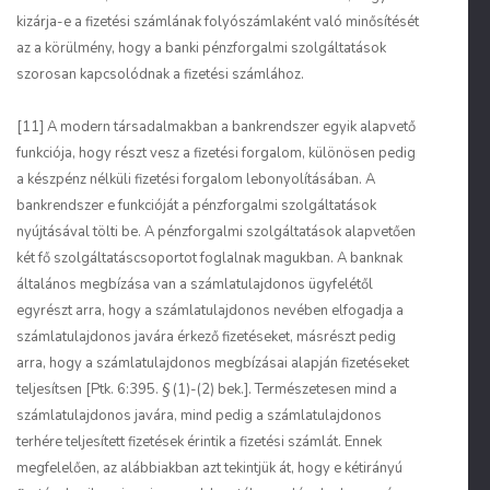
kizárja-e a fizetési számlának folyószámlaként való minősítését
az a körülmény, hogy a banki pénzforgalmi szolgáltatások
szorosan kapcsolódnak a fizetési számlához.
[11] A modern társadalmakban a bankrendszer egyik alapvető
funkciója, hogy részt vesz a fizetési forgalom, különösen pedig
a készpénz nélküli fizetési forgalom lebonyolításában. A
bankrendszer e funkcióját a pénzforgalmi szolgáltatások
nyújtásával tölti be. A pénzforgalmi szolgáltatások alapvetően
két fő szolgáltatáscsoportot foglalnak magukban. A banknak
általános megbízása van a számlatulajdonos ügyfelétől
egyrészt arra, hogy a számlatulajdonos nevében elfogadja a
számlatulajdonos javára érkező fizetéseket, másrészt pedig
arra, hogy a számlatulajdonos megbízásai alapján fizetéseket
teljesítsen [Ptk. 6:395. § (1)-(2) bek.]. Természetesen mind a
számlatulajdonos javára, mind pedig a számlatulajdonos
terhére teljesített fizetések érintik a fizetési számlát. Ennek
megfelelően, az alábbiakban azt tekintjük át, hogy e kétirányú