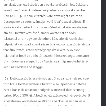
annak alapján első lépésben a bankot a kölcsön folyósítására
vonatkozó fizetési kötelezettség terheli az adóssal szemben
(Ptk. 6:383. §). A bank e fizetési kötelezettségét a kölcsön
összegének az adós számláján való jóváírásával teljesíti. E
jóváírással az adós kölcsönszerződésből fakadó követelése
átalakul betétköveteléssé, amely követelést az adós -
tekintettel arra, hogy annak terhére közvetlenül fizetéseket
teljesíthet - elfogad a bank részéről a kölcsönszerződés alapján
fennálló fizetési kötelezettség teljesítéseként. A kölcsön
lejáratakor beáll az adós törlesztési kötelezettsége, amelynek
oly módon tesz eleget, hogy fizetési számlája megterhelésre
kerül az esedékes összeggel.
[19] Betétszerződés esetén nagyjából ugyanez a helyzet, csak
fordítva: a betétes hitelezi a bankot; első lépésben a betétes
fizet a banknak, a bankot pedig visszafizetési kötelezettség
terheli (Ptk. 6:390. §). A betét elhelyezése eredményeként tehát
a betétesnek követelése keletkezik a bankkal szemben, és e