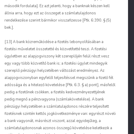
második fordulata]. Ez azt jelenti, hogy a banknak készen kell
állnia arra, hogy ezt az összeget a számlatulajdonos
rendelkezése szerint bármikor visszafizesse [Ptk. 6:390. § (5)
bek.].
[13] A bank közreműködése a fizetés lebonyolításában a
fizetési műveletet összetetté és közvetítetté teszi. A fizetési
ügyletben az alapjogviszony két szereplőjén felül részt vesz
egy vagy több közvetítő bank is; a fizetési ügylet mindegyik
szereplő pénzügyi helyzetében változást eredményez. Az
alapjogviszonyban egyfelől teljesítéssel megszűnik a fizető fél
adóssága és a hitelező követelése [Ptk. 6:3. § a) pont], másfelől
pedig a fizetőnek csökken, a fizetés kedvezményezettjének
pedig megnő a pénzvagyona (számlakövetelése). A bank
pénzügyi helyzetében a számlatulajdonos részére teljesített
fizetésnek szintén kettős jogkövetkezménye van: egyrészt növeli
a bank vagyonát, másrészt viszont, azzal egyidejűleg, a
számlatulajdonosnak azonos összegű követelése keletkezik a