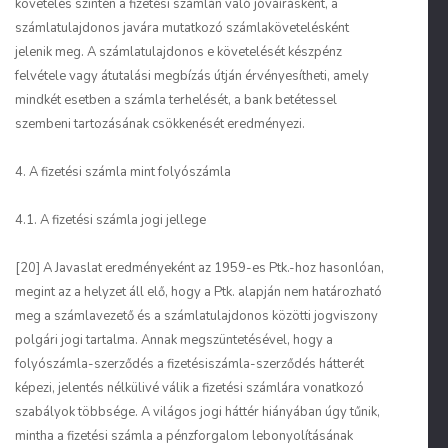
követelés szintén a fizetési számlán való jóváírásként, a
számlatulajdonos javára mutatkozó számlakövetelésként
jelenik meg. A számlatulajdonos e követelését készpénz
felvétele vagy átutalási megbízás útján érvényesítheti, amely
mindkét esetben a számla terhelését, a bank betétessel
szembeni tartozásának csökkenését eredményezi.
4. A fizetési számla mint folyószámla
4.1. A fizetési számla jogi jellege
[20] A Javaslat eredményeként az 1959-es Ptk.-hoz hasonlóan,
megint az a helyzet áll elő, hogy a Ptk. alapján nem határozható
meg a számlavezető és a számlatulajdonos közötti jogviszony
polgári jogi tartalma. Annak megszüntetésével, hogy a
folyószámla-szerződés a fizetésiszámla-szerződés hátterét
képezi, jelentés nélkülivé válik a fizetési számlára vonatkozó
szabályok többsége. A világos jogi háttér hiányában úgy tűnik,
mintha a fizetési számla a pénzforgalom lebonyolításának