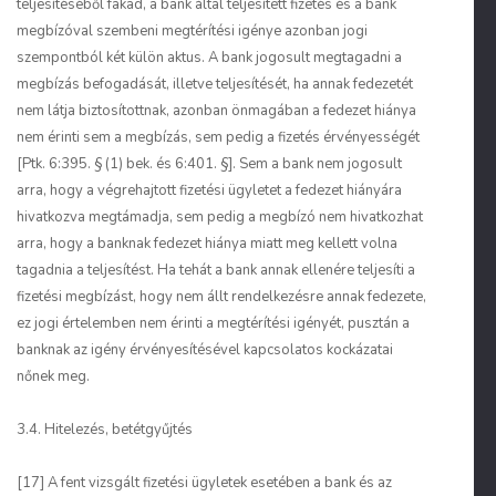
teljesítéséből fakad, a bank által teljesített fizetés és a bank
megbízóval szembeni megtérítési igénye azonban jogi
szempontból két külön aktus. A bank jogosult megtagadni a
megbízás befogadását, illetve teljesítését, ha annak fedezetét
nem látja biztosítottnak, azonban önmagában a fedezet hiánya
nem érinti sem a megbízás, sem pedig a fizetés érvényességét
[Ptk. 6:395. § (1) bek. és 6:401. §]. Sem a bank nem jogosult
arra, hogy a végrehajtott fizetési ügyletet a fedezet hiányára
hivatkozva megtámadja, sem pedig a megbízó nem hivatkozhat
arra, hogy a banknak fedezet hiánya miatt meg kellett volna
tagadnia a teljesítést. Ha tehát a bank annak ellenére teljesíti a
fizetési megbízást, hogy nem állt rendelkezésre annak fedezete,
ez jogi értelemben nem érinti a megtérítési igényét, pusztán a
banknak az igény érvényesítésével kapcsolatos kockázatai
nőnek meg.
3.4. Hitelezés, betétgyűjtés
[17] A fent vizsgált fizetési ügyletek esetében a bank és az