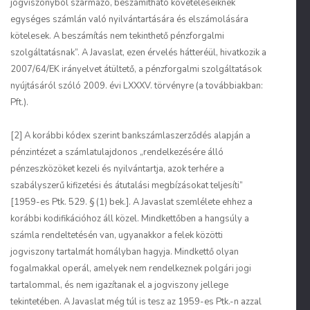
jogviszonyból származó, beszámítható követeléseiknek
egységes számlán való nyilvántartására és elszámolására
kötelesek. A beszámítás nem tekinthető pénzforgalmi
szolgáltatásnak”. A Javaslat, ezen érvelés hátteréül, hivatkozik a
2007/64/EK irányelvet átültető, a pénzforgalmi szolgáltatások
nyújtásáról szóló 2009. évi LXXXV. törvényre (a továbbiakban:
Pft.).
[2] A korábbi kódex szerint bankszámlaszerződés alapján a
pénzintézet a számlatulajdonos „rendelkezésére álló
pénzeszközöket kezeli és nyilvántartja, azok terhére a
szabályszerű kifizetési és átutalási megbízásokat teljesíti”
[1959-es Ptk. 529. § (1) bek.]. A Javaslat szemlélete ehhez a
korábbi kodifikációhoz áll közel. Mindkettőben a hangsúly a
számla rendeltetésén van, ugyanakkor a felek közötti
jogviszony tartalmát homályban hagyja. Mindkettő olyan
fogalmakkal operál, amelyek nem rendelkeznek polgári jogi
tartalommal, és nem igazítanak el a jogviszony jellege
tekintetében. A Javaslat még túl is tesz az 1959-es Ptk.-n azzal