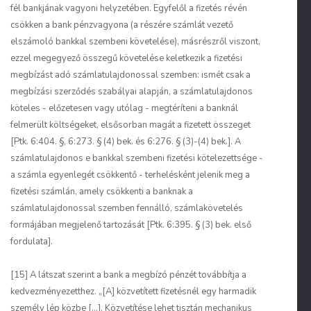
fél bankjának vagyoni helyzetében. Egyfelől a fizetés révén
csökken a bank pénzvagyona (a részére számlát vezető
elszámoló bankkal szembeni követelése), másrészről viszont,
ezzel megegyező összegű követelése keletkezik a fizetési
megbízást adó számlatulajdonossal szemben: ismét csak a
megbízási szerződés szabályai alapján, a számlatulajdonos
köteles - előzetesen vagy utólag - megtéríteni a banknál
felmerült költségeket, elsősorban magát a fizetett összeget
[Ptk. 6:404. §, 6:273. § (4) bek. és 6:276. § (3)-(4) bek.]. A
számlatulajdonos e bankkal szembeni fizetési kötelezettsége -
a számla egyenlegét csökkentő - terhelésként jelenik meg a
fizetési számlán, amely csökkenti a banknak a
számlatulajdonossal szemben fennálló, számlakövetelés
formájában megjelenő tartozását [Ptk. 6:395. § (3) bek. első
fordulata].
[15] A látszat szerint a bank a megbízó pénzét továbbítja a
kedvezményezetthez. „[A] közvetített fizetésnél egy harmadik
személy lép közbe [...]. Közvetítése lehet tisztán mechanikus