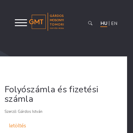
HU
EN
Folyószámla és fizetési
számla
Szerző: Gárdos István
letöltés