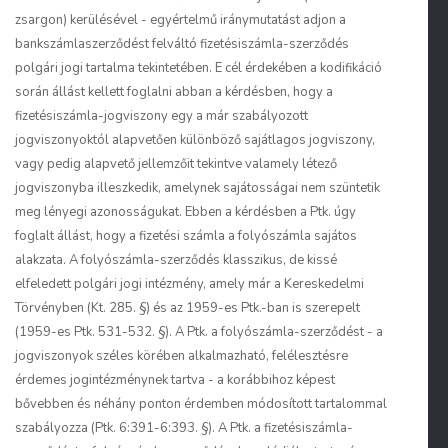
zsargon) kerülésével - egyértelmű iránymutatást adjon a
bankszámlaszerződést felváltó fizetésiszámla-szerződés
polgári jogi tartalma tekintetében. E cél érdekében a kodifikáció
során állást kellett foglalni abban a kérdésben, hogy a
fizetésiszámla-jogviszony egy a már szabályozott
jogviszonyoktól alapvetően különböző sajátlagos jogviszony,
vagy pedig alapvető jellemzőit tekintve valamely létező
jogviszonyba illeszkedik, amelynek sajátosságai nem szüntetik
meg lényegi azonosságukat. Ebben a kérdésben a Ptk. úgy
foglalt állást, hogy a fizetési számla a folyószámla sajátos
alakzata. A folyószámla-szerződés klasszikus, de kissé
elfeledett polgári jogi intézmény, amely már a Kereskedelmi
Törvényben (Kt. 285. §) és az 1959-es Ptk.-ban is szerepelt
(1959-es Ptk. 531-532. §). A Ptk. a folyószámla-szerződést - a
jogviszonyok széles körében alkalmazható, felélesztésre
érdemes jogintézménynek tartva - a korábbihoz képest
bővebben és néhány ponton érdemben módosított tartalommal
szabályozza (Ptk. 6:391-6:393. §). A Ptk. a fizetésiszámla-