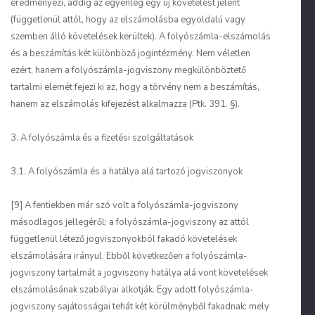
eredményezi, addig az egyenleg egy új követelést jelent
(függetlenül attól, hogy az elszámolásba egyoldalú vagy
szemben álló követelések kerültek). A folyószámla-elszámolás
és a beszámítás két különböző jogintézmény. Nem véletlen
ezért, hanem a folyószámla-jogviszony megkülönböztető
tartalmi elemét fejezi ki az, hogy a törvény nem a beszámítás,
hanem az elszámolás kifejezést alkalmazza (Ptk. 391. §).
3. A folyószámla és a fizetési szolgáltatások
3.1. A folyószámla és a hatálya alá tartozó jogviszonyok
[9] A fentiekben már szó volt a folyószámla-jogviszony
másodlagos jellegéről; a folyószámla-jogviszony az attól
függetlenül létező jogviszonyokból fakadó követelések
elszámolására irányul. Ebből következően a folyószámla-
jogviszony tartalmát a jogviszony hatálya alá vont követelések
elszámolásának szabályai alkotják. Egy adott folyószámla-
jogviszony sajátosságai tehát két körülményből fakadnak: mely