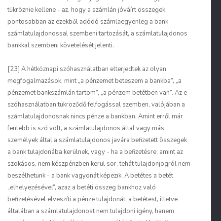
tükröznie kellene - az, hogy a számlán jóváírt összegek,
pontosabban az ezekből adódó számlaegyenleg a bank
számlatulajdonossal szembeni tartozását, a számlatulajdonos
bankkal szembeni követelését jelenti.
[23] A hétköznapi szóhasználatban elterjedtek az olyan
megfogalmazások, mint „a pénzemet beteszem a bankba”, „a
pénzemet bankszámlán tartom”, „a pénzem betétben van”. Az e
szóhasználatban tükröződő felfogással szemben, valójában a
számlatulajdonosnak nincs pénze a bankban. Amint erről már
fentebb is szó volt, a számlatulajdonos által vagy más
személyek által a számlatulajdonos javára befizetett összegek
a bank tulajdonába kerülnek, vagy - ha a befizetésre, amint az
szokásos, nem készpénzben kerül sor, tehát tulajdonjogról nem
beszélhetünk - a bank vagyonát képezik. A betétes a betét
„elhelyezésével”, azaz a betéti összeg bankhoz való
befizetésével elveszíti a pénze tulajdonát; a betétest, illetve
általában a számlatulajdonost nem tulajdoni igény, hanem