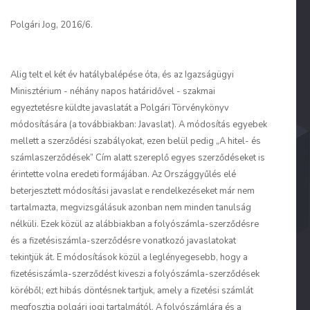
Polgári Jog, 2016/6.
Alig telt el két év hatálybalépése óta, és az Igazságügyi
Minisztérium - néhány napos határidővel - szakmai
egyeztetésre küldte javaslatát a Polgári Törvénykönyv
módosítására (a továbbiakban: Javaslat). A módosítás egyebek
mellett a szerződési szabályokat, ezen belül pedig „A hitel- és
számlaszerződések” Cím alatt szereplő egyes szerződéseket is
érintette volna eredeti formájában. Az Országgyűlés elé
beterjesztett módosítási javaslat e rendelkezéseket már nem
tartalmazta, megvizsgálásuk azonban nem minden tanulság
nélküli. Ezek közül az alábbiakban a folyószámla-szerződésre
és a fizetésiszámla-szerződésre vonatkozó javaslatokat
tekintjük át. E módosítások közül a leglényegesebb, hogy a
fizetésiszámla-szerződést kiveszi a folyószámla-szerződések
köréből; ezt hibás döntésnek tartjuk, amely a fizetési számlát
megfosztja polgári jogi tartalmától. A folyószámlára és a