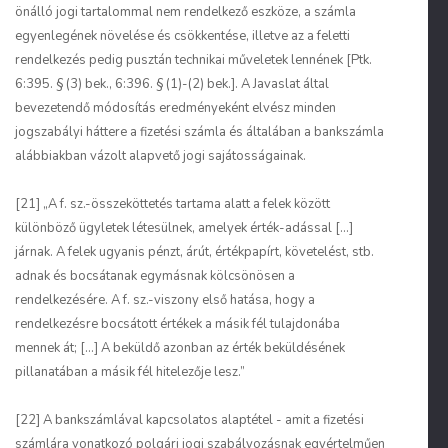
önálló jogi tartalommal nem rendelkező eszköze, a számla
egyenlegének növelése és csökkentése, illetve az a feletti
rendelkezés pedig pusztán technikai műveletek lennének [Ptk.
6:395. § (3) bek., 6:396. § (1)-(2) bek.]. A Javaslat által
bevezetendő módosítás eredményeként elvész minden
jogszabályi háttere a fizetési számla és általában a bankszámla
alábbiakban vázolt alapvető jogi sajátosságainak.
[21] „A f. sz.-összeköttetés tartama alatt a felek között
különböző ügyletek létesülnek, amelyek érték-adással [...]
járnak. A felek ugyanis pénzt, árút, értékpapírt, követelést, stb.
adnak és bocsátanak egymásnak kölcsönösen a
rendelkezésére. A f. sz.-viszony első hatása, hogy a
rendelkezésre bocsátott értékek a másik fél tulajdonába
mennek át; [...] A beküldő azonban az érték beküldésének
pillanatában a másik fél hitelezője lesz.”
[22] A bankszámlával kapcsolatos alaptétel - amit a fizetési
számlára vonatkozó polgári jogi szabályozásnak egyértelműen