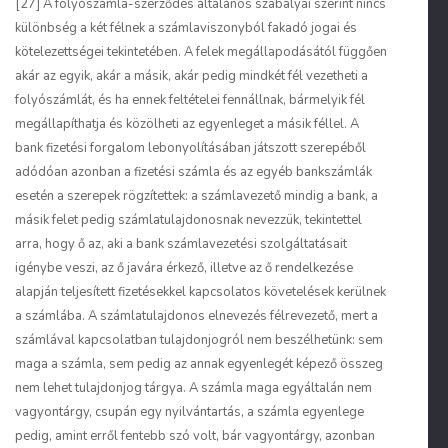
[27] A folyószámla-szerződés általános szabályai szerint nincs
különbség a két félnek a számlaviszonyból fakadó jogai és
kötelezettségei tekintetében. A felek megállapodásától függően
akár az egyik, akár a másik, akár pedig mindkét fél vezetheti a
folyószámlát, és ha ennek feltételei fennállnak, bármelyik fél
megállapíthatja és közölheti az egyenleget a másik féllel. A
bank fizetési forgalom lebonyolításában játszott szerepéből
adódóan azonban a fizetési számla és az egyéb bankszámlák
esetén a szerepek rögzítettek: a számlavezető mindig a bank, a
másik felet pedig számlatulajdonosnak nevezzük, tekintettel
arra, hogy ő az, aki a bank számlavezetési szolgáltatásait
igénybe veszi, az ő javára érkező, illetve az ő rendelkezése
alapján teljesített fizetésekkel kapcsolatos követelések kerülnek
a számlába. A számlatulajdonos elnevezés félrevezető, mert a
számlával kapcsolatban tulajdonjogról nem beszélhetünk: sem
maga a számla, sem pedig az annak egyenlegét képező összeg
nem lehet tulajdonjog tárgya. A számla maga egyáltalán nem
vagyontárgy, csupán egy nyilvántartás, a számla egyenlege
pedig, amint erről fentebb szó volt, bár vagyontárgy, azonban