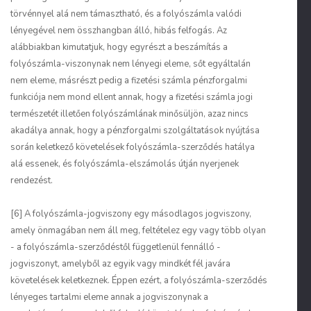
törvénnyel alá nem támasztható, és a folyószámla valódi
lényegével nem összhangban álló, hibás felfogás. Az
alábbiakban kimutatjuk, hogy egyrészt a beszámítás a
folyószámla-viszonynak nem lényegi eleme, sőt egyáltalán
nem eleme, másrészt pedig a fizetési számla pénzforgalmi
funkciója nem mond ellent annak, hogy a fizetési számla jogi
természetét illetően folyószámlának minősüljön, azaz nincs
akadálya annak, hogy a pénzforgalmi szolgáltatások nyújtása
során keletkező követelések folyószámla-szerződés hatálya
alá essenek, és folyószámla-elszámolás útján nyerjenek
rendezést.
[6] A folyószámla-jogviszony egy másodlagos jogviszony,
amely önmagában nem áll meg, feltételez egy vagy több olyan
- a folyószámla-szerződéstől függetlenül fennálló -
jogviszonyt, amelyből az egyik vagy mindkét fél javára
követelések keletkeznek. Éppen ezért, a folyószámla-szerződés
lényeges tartalmi eleme annak a jogviszonynak a