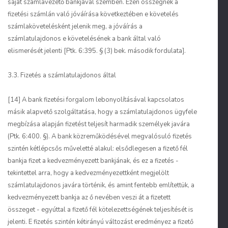
saját számlavezető bankjával szemben. Ezen összegnek a
fizetési számlán való jóváírása következtében e követelés
számlakövetelésként jelenik meg, a jóváírás a
számlatulajdonos e követelésének a bank által való
elismerését jelenti [Ptk. 6:395. § (3) bek. második fordulata].
3.3. Fizetés a számlatulajdonos által
[14] A bank fizetési forgalom lebonyolításával kapcsolatos
másik alapvető szolgáltatása, hogy a számlatulajdonos ügyfele
megbízása alapján fizetést teljesít harmadik személyek javára
(Ptk. 6:400. §). A bank közreműködésével megvalósuló fizetés
szintén kétlépcsős műveletté alakul: elsődlegesen a fizető fél
bankja fizet a kedvezményezett bankjának, és ez a fizetés -
tekintettel arra, hogy a kedvezményezettként megjelölt
számlatulajdonos javára történik, és amint fentebb említettük, a
kedvezményezett bankja az ő nevében veszi át a fizetett
összeget - egyúttal a fizető fél kötelezettségének teljesítését is
jelenti. E fizetés szintén kétirányú változást eredményez a fizető