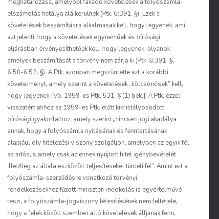
meghatározása, amelyből fakadó követelések a folyószámla-
elszámolás hatálya alá kerülnek (Ptk. 6:391. §). Ezek a
követelések beszámításra alkalmasak kell, hogy legyenek, ami
azt jelenti, hogy a követelések egyneműek és bírósági
eljárásban érvényesíthetőek kell, hogy legyenek, olyanok,
amelyek beszámítását a törvény nem zárja ki (Ptk. 6:391. §,
6:50-6:52. §). A Ptk. azonban megszüntette azt a korábbi
követelményt, amely szerint a követelések „kölcsönösek” kell,
hogy legyenek [Vö. 1959-es Ptk. 531. § (1) bek.]. A Ptk. ezzel
visszatért ahhoz az 1959-es Ptk. előtt kikristályosodott
bírósági gyakorlathoz, amely szerint „nincsen jogi akadálya
annak, hogy a folyószámla nyitásának és fenntartásának
alapjául oly hitelezési viszony szolgáljon, amelyben az egyik fél
az adós, s amely csak az ennek nyújtott hitel igénybevételét
illetőleg az általa eszközölt teljesítéseket tünteti fel”. Amint ezt a
folyószámla-szerződésre vonatkozó törvényi
rendelkezésekhez fűzött miniszteri indokolás is egyértelművé
teszi, a folyószámla-jogviszony létesítésének nem feltétele,
hogy a felek között szemben álló követelések álljanak fenn,