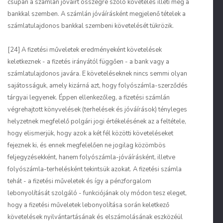
csupán a számlán jóváírt összegre szóló követelés illeti meg a
bankkal szemben. A számlán jóváírásként megjelenő tételek a
számlatulajdonos bankkal szembeni követelését tükrözik.
[24] A fizetési műveletek eredményeként követelések
keletkeznek - a fizetés irányától függően - a bank vagy a
számlatulajdonos javára. E követeléseknek nincs semmi olyan
sajátosságuk, amely kizárná azt, hogy folyószámla-szerződés
tárgyai legyenek. Éppen ellenkezőleg, a fizetési számlán
végrehajtott könyvelések (terhelések és jóváírások) tényleges
helyzetnek megfelelő polgári jogi értékelésének az a feltétele,
hogy elismerjük, hogy azok a két fél közötti követeléseket
fejeznek ki, és ennek megfelelően ne jogilag közömbös
feljegyzésekként, hanem folyószámla-jóváírásként, illetve
folyószámla-terhelésként tekintsük azokat. A fizetési számla
tehát - a fizetési műveletek és így a pénzforgalom
lebonyolítását szolgáló - funkciójának oly módon tesz eleget,
hogy a fizetési műveletek lebonyolítása során keletkező
követelések nyilvántartásának és elszámolásának eszközéül