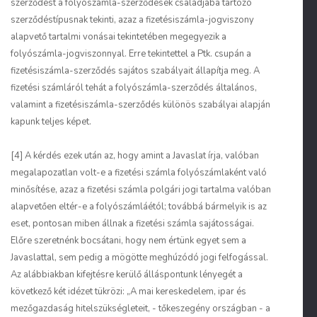
szerződést a folyószámla-szerződések családjába tartozó
szerződéstípusnak tekinti, azaz a fizetésiszámla-jogviszony
alapvető tartalmi vonásai tekintetében megegyezik a
folyószámla-jogviszonnyal. Erre tekintettel a Ptk. csupán a
fizetésiszámla-szerződés sajátos szabályait állapítja meg. A
fizetési számláról tehát a folyószámla-szerződés általános,
valamint a fizetésiszámla-szerződés különös szabályai alapján
kapunk teljes képet.
[4] A kérdés ezek után az, hogy amint a Javaslat írja, valóban
megalapozatlan volt-e a fizetési számla folyószámlaként való
minősítése, azaz a fizetési számla polgári jogi tartalma valóban
alapvetően eltér-e a folyószámláétól; továbbá bármelyik is az
eset, pontosan miben állnak a fizetési számla sajátosságai.
Előre szeretnénk bocsátani, hogy nem értünk egyet sem a
Javaslattal, sem pedig a mögötte meghúzódó jogi felfogással.
Az alábbiakban kifejtésre kerülő álláspontunk lényegét a
következő két idézet tükrözi: „A mai kereskedelem, ipar és
mezőgazdaság hitelszükségleteit, - tőkeszegény országban - a