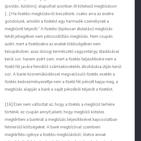
(postás, küldönc), alapulhat azonban őt kötelező megbízáson
[...] Ha fizetési megbízásról beszélünk, csakis arra az esetre
gondolunk, amidőn a fizetést egy harmadik személynek a
megbízott teljesíti.” A fizetési (tipikusan átutalási) megbízás
tehát jellegében nem pénzszállítási megbízás. Nem csupán
azért, mert a fizetésekre az esetek többségében nem
készpénzben, azaz dologi természetű vagyontárgy átadásával
kerül sor, hanem azért sem, mert a fizetés teljesítésére nem a
fizető fél javára fennálló számlakövetelés átruházása útján kerül
sor. A banki közreműködéssel megvalósuló fizetés esetén a
fizetés kedvezményezettje nem a fizető fél pénzét kapja meg, a
megbízás alapján a bank a saját pénzéből teljesíti a fizetést.
[16] Ezen nem változtat az, hogy a fizetés a megbízó terhére
történik, ez csupán annyit jelent, hogy megbízó köteles
megtéríteni a banknál a megbízás teljesítésével kapcsolatban
felmerülő költségeket. A bank megbízóval szembeni
megtérítési igénye a fizetési megbízásból, illetve annak