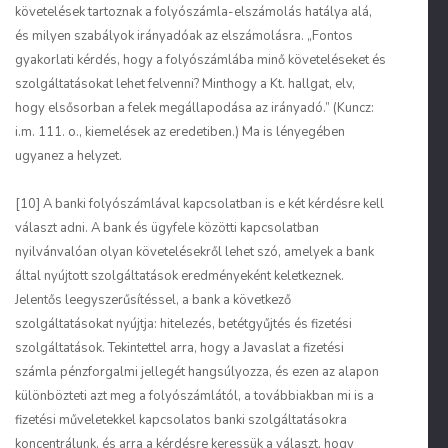
követelések tartoznak a folyószámla-elszámolás hatálya alá,
és milyen szabályok irányadóak az elszámolásra. „Fontos
gyakorlati kérdés, hogy a folyószámlába minő követeléseket és
szolgáltatásokat lehet felvenni? Minthogy a Kt. hallgat, elv,
hogy elsősorban a felek megállapodása az irányadó.” (Kuncz:
i.m. 111. o., kiemelések az eredetiben.) Ma is lényegében
ugyanez a helyzet.
[10] A banki folyószámlával kapcsolatban is e két kérdésre kell
választ adni. A bank és ügyfele közötti kapcsolatban
nyilvánvalóan olyan követelésekről lehet szó, amelyek a bank
által nyújtott szolgáltatások eredményeként keletkeznek.
Jelentős leegyszerűsítéssel, a bank a következő
szolgáltatásokat nyújtja: hitelezés, betétgyűjtés és fizetési
szolgáltatások. Tekintettel arra, hogy a Javaslat a fizetési
számla pénzforgalmi jellegét hangsúlyozza, és ezen az alapon
különbözteti azt meg a folyószámlától, a továbbiakban mi is a
fizetési műveletekkel kapcsolatos banki szolgáltatásokra
koncentrálunk, és arra a kérdésre keressük a választ, hogy