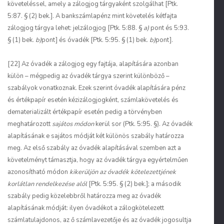
követeléssel, amely a zálogjog tárgyaként szolgálhat [Ptk.
5:87. § (2) bek.]. A bankszámlapénz mint követelés kétfajta
zálogjog tárgya lehet: jelzálogjog [Ptk. 5:88. §
a)
pont és 5:93.
§ (1) bek.
b)
pont] és óvadék [Ptk. 5:95. § (1) bek.
b)
pont].
[22] Az óvadék a zálogjog egy fajtája, alapítására azonban
külön – mégpedig az óvadék tárgya szerint különböző –
szabályok vonatkoznak. Ezek szerint óvadék alapítására pénz
és értékpapír esetén kézizálogjogként, számlakövetelés és
dematerializált értékpapír esetén pedig a törvényben
meghatározott
sajátos módon
kerül sor (Ptk. 5:95. §). Az óvadék
alapításának e sajátos módját két különös szabály határozza
meg. Az első szabály az óvadék alapításával szemben azt a
követelményt támasztja, hogy az óvadék tárgya egyértelműen
azonosítható módon
kikerüljön az óvadék kötelezettjének
korlátlan rendelkezése alól
[Ptk. 5:95. § (2) bek.]; a második
szabály pedig közelebbről határozza meg az óvadék
alapításának módját: ilyen óvadékot a zálogkötelezett
számlatulajdonos, az ő számlavezetője és az óvadék jogosultja