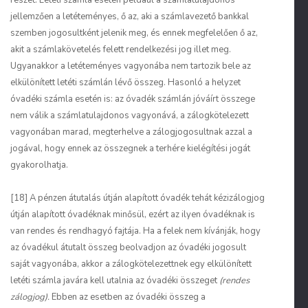
részét. Letéti számla esetén például a számlatulajdonos
jellemzően a letéteményes, ő az, aki a számlavezető bankkal
szemben jogosultként jelenik meg, és ennek megfelelően ő az,
akit a számlakövetelés felett rendelkezési jog illet meg.
Ugyanakkor a letéteményes vagyonába nem tartozik bele az
elkülönített letéti számlán lévő összeg. Hasonló a helyzet
óvadéki számla esetén is: az óvadék számlán jóváírt összege
nem válik a számlatulajdonos vagyonává, a zálogkötelezett
vagyonában marad, megterhelve a zálogjogosultnak azzal a
jogával, hogy ennek az összegnek a terhére kielégítési jogát
gyakorolhatja.
[18] A pénzen átutalás útján alapított óvadék tehát kézizálogjog
útján alapított óvadéknak minősül, ezért az ilyen óvadéknak is
van rendes és rendhagyó fajtája. Ha a felek nem kívánják, hogy
az óvadékul átutalt összeg beolvadjon az óvadéki jogosult
saját vagyonába, akkor a zálogkötelezettnek egy elkülönített
letéti számla javára kell utalnia az óvadéki összeget
(rendes
zálogjog).
Ebben az esetben az óvadéki összeg a