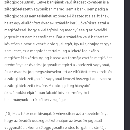
zálogjogosultnak, illetve bankjának való átadást követően is a
zálogkötelezett vagyonában marad; sem a bank, sem pedig a
zálogjogosult nem tekintheti az óvadéki összeget a sajátjának,
ha az egy elkülönített óvadéki számlán kerül jóváírásra azzal a
megkötéssel, hogy a kielégítési jog megnyílásáig az óvadéki
jogosult azt nem használhatja. Bár a számlára való befizetést
követően a pénz elveszíti dologi jellegét, így tulajdonjog tárgya
sem lehet, ez a megoldás tartalmilag a lehető leginkább
megközelíti a kézizálogjog klasszikus formája esetén megkívánt
eredményt: az óvadéki jogosult megőrzi a kötelezett vagyonát,
és az óvadéki jog megszűnésekor ezt az elkülönítetten kezelt, és
a zálogkötelezett „saját” vagyonát képező összeget adja vissza
a zálogkötelezett részére. A dologi jelleg hiányából a
felszámolási eljárásban fakadó következményeket
tanulmányunk III. részében vizsgáljuk.
[19] Ha a felek nem kívánják érvényesíteni azt a követelményt,
hogy az óvadék összege elkülönüljön az óvadéki jogosult
vagyonától, akkor a zálogjogosult rendes forgalmi számlája