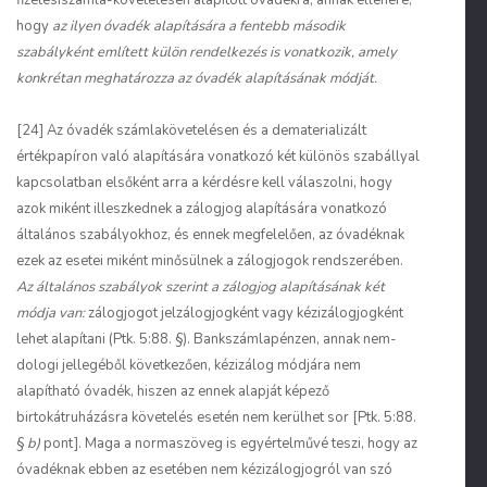
fizetésiszámla-követelésen alapított óvadékra, annak ellenére,
hogy
az ilyen óvadék alapítására a fentebb második
szabályként említett külön rendelkezés is vonatkozik, amely
konkrétan meghatározza az óvadék alapításának módját.
[24] Az óvadék számlakövetelésen és a dematerializált
értékpapíron való alapítására vonatkozó két különös szabállyal
kapcsolatban elsőként arra a kérdésre kell válaszolni, hogy
azok miként illeszkednek a zálogjog alapítására vonatkozó
általános szabályokhoz, és ennek megfelelően, az óvadéknak
ezek az esetei miként minősülnek a zálogjogok rendszerében.
Az általános szabályok szerint a zálogjog alapításának két
módja van:
zálogjogot jelzálogjogként vagy kézizálogjogként
lehet alapítani (Ptk. 5:88. §). Bankszámlapénzen, annak nem-
dologi jellegéből következően, kézizálog módjára nem
alapítható óvadék, hiszen az ennek alapját képező
birtokátruházásra követelés esetén nem kerülhet sor [Ptk. 5:88.
§
b)
pont]. Maga a normaszöveg is egyértelművé teszi, hogy az
óvadéknak ebben az esetében nem kézizálogjogról van szó