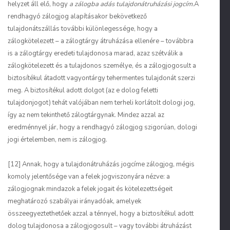
helyzet áll elő, hogy
a zálogba adás tulajdonátruházási jogcím.
A
rendhagyó zálogjog alapításakor bekövetkező
tulajdonátszállás további különlegessége, hogy a
zálogkötelezett – a zálogtárgy átruházása ellenére – továbbra
is a zálogtárgy eredeti tulajdonosa marad, azaz szétválik a
zálogkötelezett és a tulajdonos személye, és a zálogjogosult a
biztosítékul átadott vagyontárgy tehermentes tulajdonát szerzi
meg. A biztosítékul adott dolgot (az e dolog feletti
tulajdonjogot) tehát valójában nem terheli korlátolt dologi jog,
így az nem tekinthető zálogtárgynak. Mindez azzal az
eredménnyel jár, hogy a rendhagyó zálogjog szigorúan, dologi
jogi értelemben, nem is zálogjog.
[12] Annak, hogy a tulajdonátruházás jogcíme zálogjog, mégis
komoly jelentősége van a felek jogviszonyára nézve: a
zálogjognak mindazok a felek jogait és kötelezettségeit
meghatározó szabályai irányadóak, amelyek
összeegyeztethetőek azzal a ténnyel, hogy a biztosítékul adott
dolog tulajdonosa a zálogjogosult – vagy további átruházást