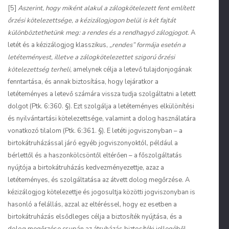
[5]
Aszerint, hogy miként alakul a zálogkötelezett fent említett
őrzési kötelezettsége, a kézizálogjogon belül is két fajtát
különböztethetünk meg: a rendes és a rendhagyó zálogjogot.
A
letét és a kézizálogjog klasszikus,
„rendes” formája esetén a
letéteményest, illetve a zálogkötelezettet szigorú őrzési
kötelezettség terheli,
amelynek célja a letevő tulajdonjogának
fenntartása, és annak biztosítása, hogy lejáratkor a
letéteményes a letevő számára vissza tudja szolgáltatni a letett
dolgot (Ptk. 6:360. §). Ezt szolgálja a letéteményes elkülönítési
és nyilvántartási kötelezettsége, valamint a dolog használatára
vonatkozó tilalom (Ptk. 6:361. §). E letéti jogviszonyban – a
birtokátruházással járó egyéb jogviszonyoktól, például a
bérlettől és a haszonkölcsöntől eltérően – a főszolgáltatás
nyújtója a birtokátruházás kedvezményezettje, azaz a
letéteményes, és szolgáltatása az átvett dolog megőrzése. A
kézizálogjog kötelezettje és jogosultja közötti jogviszonyban is
hasonló a felállás, azzal az eltéréssel, hogy ez esetben a
birtokátruházás elsődleges célja a biztosíték nyújtása, és a