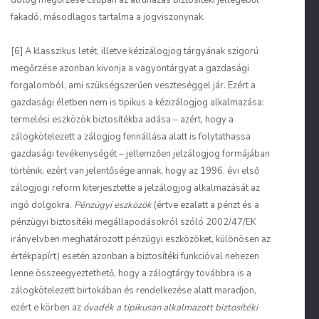
dolog megőrzése csupán az átruházás biztosítéki jellegéből
fakadó, másodlagos tartalma a jogviszonynak.
[6] A klasszikus letét, illetve kézizálogjog tárgyának szigorú
megőrzése azonban kivonja a vagyontárgyat a gazdasági
forgalomból, ami szükségszerűen veszteséggel jár. Ezért a
gazdasági életben nem is tipikus a kézizálogjog alkalmazása:
termelési eszközök biztosítékba adása – azért, hogy a
zálogkötelezett a zálogjog fennállása alatt is folytathassa
gazdasági tevékenységét – jellemzően jelzálogjog formájában
történik, ezért van jelentősége annak, hogy az 1996. évi első
zálogjogi reform kiterjesztette a jelzálogjog alkalmazását az
ingó dolgokra.
Pénzügyi eszközök
(értve ezalatt a pénzt és a
pénzügyi biztosítéki megállapodásokról szóló 2002/47/EK
irányelvben meghatározott pénzügyi eszközöket, különösen az
értékpapírt) esetén azonban a biztosítéki funkcióval nehezen
lenne összeegyeztethető, hogy a zálogtárgy továbbra is a
zálogkötelezett birtokában és rendelkezése alatt maradjon,
ezért e körben az
óvadék a tipikusan alkalmazott biztosítéki