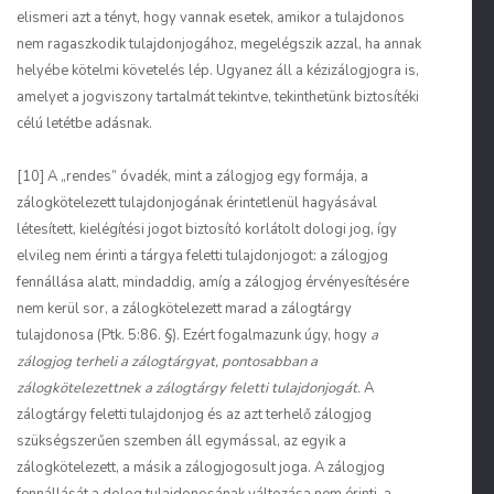
elismeri azt a tényt, hogy vannak esetek, amikor a tulajdonos
nem ragaszkodik tulajdonjogához, megelégszik azzal, ha annak
helyébe kötelmi követelés lép. Ugyanez áll a kézizálogjogra is,
amelyet a jogviszony tartalmát tekintve, tekinthetünk biztosítéki
célú letétbe adásnak.
[10] A „rendes” óvadék, mint a zálogjog egy formája, a
zálogkötelezett tulajdonjogának érintetlenül hagyásával
létesített, kielégítési jogot biztosító korlátolt dologi jog, így
elvileg nem érinti a tárgya feletti tulajdonjogot: a zálogjog
fennállása alatt, mindaddig, amíg a zálogjog érvényesítésére
nem kerül sor, a zálogkötelezett marad a zálogtárgy
tulajdonosa (Ptk. 5:86. §). Ezért fogalmazunk úgy, hogy
a
zálogjog terheli a zálogtárgyat, pontosabban a
zálogkötelezettnek a zálogtárgy feletti tulajdonjogát.
A
zálogtárgy feletti tulajdonjog és az azt terhelő zálogjog
szükségszerűen szemben áll egymással, az egyik a
zálogkötelezett, a másik a zálogjogosult joga. A zálogjog