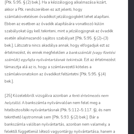
[Ptk. 5:95. § (2) bek.]. Ha a kézizálogjog alkalmazása kizárt,
akkor a Ptk. rendszerében ez azt jelenti, hogy
számlakövetelésen óvadékot jelzálogjogként lehet alapítani.
Ebben az esetben az óvadék alapítására vonatkozó külön
szabályokat úgy kell tekinteni, mint a jelzálogjognak az óvadék
esetén alkalmazandó sajátos szabályait [Ptk. 5:95. § (2)–(3)
bek.]. Látszatra nincs akadálya annak, hogy elfogadjuk ezt az
értelmezést, és ennek megfelelően
a bankszámlát (vagy fizetési
számlát) egyfajta nyilvántartásnak tekintsük.
Ezt az értelmezést
támasztja alá az is, hogy a számlavezető köteles a
számlakivonatokon az óvadékot feltüntetni [Ptk. 5:95. § (4)
bek.].
[25] Közelebbről vizsgálva azonban
a fenti értelmezés nem
helytálló.
A bankszámla nyilvánvalóan nem felel meg a
hitelbiztosítéki nyilvántartásnak (Ptk. 5:112–5:117. §), és nem
tekinthető lajstromnak sem [Ptk. 5:93. § (2) bek.]. Bár a
bankszámla valóban nyilvántartás, azonban nem valamely, a
felektől függetlenül létező vagyontárgy nyilvántartása, hanem a