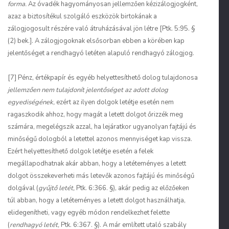
forma.
Az óvadék hagyományosan jellemzően kézizálogjogként,
azaz a biztosítékul szolgáló eszközök birtokának a
zálogjogosult részére való átruházásával jön létre [Ptk. 5:95. §
(2) bek.]. A zálogjogoknak elsősorban ebben a körében kap
jelentőséget a rendhagyó letéten alapuló rendhagyó zálogjog.
[7] Pénz, értékpapír és egyéb helyettesíthető dolog tulajdonosa
jellemzően nem tulajdonít jelentőséget az adott dolog
egyediségének,
ezért az ilyen dolgok letétje esetén nem
ragaszkodik ahhoz, hogy magát a letett dolgot őrizzék meg
számára, megelégszik azzal, ha lejáratkor ugyanolyan fajtájú és
minőségű dologból a letettel azonos mennyiséget kap vissza.
Ezért helyettesíthető dolgok letétje esetén a felek
megállapodhatnak akár abban, hogy a letéteményes a letett
dolgot összekeverheti más letevők azonos fajtájú és minőségű
dolgával (
gyűjtő letét,
Ptk. 6:366. §), akár pedig az előzőeken
túl abban, hogy a letéteményes a letett dolgot használhatja,
elidegenítheti, vagy egyéb módon rendelkezhet felette
(
rendhagyó letét,
Ptk. 6:367. §). A már említett utaló szabály