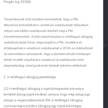
Polgári Jog 2018/6.
Tanulmányunk első részében bemutattuk, hogy a Ptk.
fiduciárius biztosítékokra vonatkozó szabályainak hiányában
milyen szerződési szabályozás felelhet meg a Ptk.
követelményeinek. A jelen tanulmányban a rendhagyó zálogjog
szabályait járjuk körül, megvizsgálva a Ptk. óvadékra és
értékpapírokra vonatkozó szabályainak a 2016-os módosítását.
Az elemzésben rámutatunk, hogy a dematerializált értékpapír
feletti óvadék alapítására vonatkozó új szabályozás mind
dogmatikailag, mind gyakorlati hatását tekintve elhibázott.
1. A rendhagyó zálogjog jelentősége
[1] A rendhagyó zálogjog a
legkülönlegesebb jelenség
a
korlátolt dologi jogok körében, annyira, hogy még
dologi jogi
jellege is megkérdőjelezhető.
Bár a rendhagyó zálogjog
szorosan kapcsolódik a zálogjog egy másik különleges