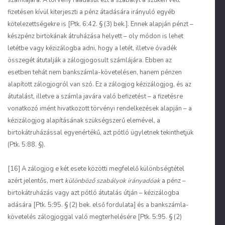
számlájára. A törvény ráadásul ezt a szabályt a szűken vett
fizetésen kívül kiterjeszti a pénz átadására irányuló egyéb
kötelezettségekre is [Ptk. 6:42. § (3) bek.]. Ennek alapján pénzt –
készpénz birtokának átruházása helyett – oly módon is lehet
letétbe vagy kézizálogba adni, hogy a letét, illetve óvadék
összegét átutalják a zálogjogosult számlájára. Ebben az
esetben tehát nem bankszámla-követelésen, hanem pénzen
alapított zálogjogról van szó. Ez a zálogjog kézizálogjog, és az
átutalást, illetve a számla javára való befizetést – a fizetésre
vonatkozó imént hivatkozott törvényi rendelkezések alapján – a
kézizálogjog alapításának szükségszerű elemével, a
birtokátruházással egyenértékű, azt pótló ügyletnek tekinthetjük
(Ptk. 5:88. §).
[16] A zálogjog e két esete közötti megfelelő különbségtétel
azért jelentős, mert
különböző szabályok irányadóak
a pénz –
birtokátruházás vagy azt pótló átutalás útján – kézizálogba
adására [Ptk. 5:95. § (2) bek. első fordulata] és a bankszámla-
követelés zálogjoggal való megterhelésére [Ptk. 5:95. § (2)