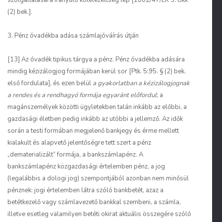
szolgáltatására irányuló kötelezettség lép [2002/47/EK 5. cikk
(2) bek.].
3. Pénz óvadékba adása számlajóváírás útján
[13] Az óvadék tipikus tárgya a pénz. Pénz óvadékba adására
mindig kézizálogjog formájában kerül sor [Ptk. 5:95. § (2) bek.
első fordulata], és ezen belül
a gyakorlatban a kézizálogjognak
a rendes és a rendhagyó formája egyaránt előfordul
; a
magánszemélyek közötti ügyletekben talán inkább az előbbi, a
gazdasági életben pedig inkább az utóbbi a jellemző. Az idők
során a testi formában megjelenő bankjegy és érme mellett
kialakult és alapvető jelentőségre tett szert a pénz
„dematerializált” formája, a bankszámlapénz. A
bankszámlapénz közgazdasági értelemben pénz, a jog
(legalábbis a dologi jog) szempontjából azonban nem minősül
pénznek: jogi értelemben látra szóló bankbetét, azaz a
betétkezelő vagy számlavezető bankkal szembeni, a számla,
illetve esetleg valamilyen betéti okirat aktuális összegére szóló