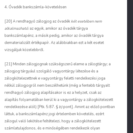
4. Óvadék bankszámla-követelésen
[20] A rendhagyó zálogjog az óvadék
két esetében nem
alkalmazható:
az egyik, amikor az óvadék tárgya
bankszámlapénz, a másik pedig, amikor az óvadék tárgya
dematerializált értékpapír. Az alábbiakban ezt a két esetet
vizsgáljuk közelebbről.
[21] Minden zálogjognak szükségszerű eleme a zálogtárgy; a
zálogjog tárgyául szolgáló vagyontárgy létezése és a
zálogkötelezettnek e vagyontárgy feletti rendelkezési joga
nélkül zálogjogról nem beszélhetünk (még a fentebb tárgyalt
rendhagyó zálogjog alapításakor is ez a helyzet, csak az
alapítás folyamatában kerül ki a vagyontárgy a zálogkötelezett
rendelkezése alól) [Ptk. 5:87. §
b)
pont]. Amint az előző pontban
láttuk, a bankszámlapénz jogi értelemben követelés, ezért
zálogul való lekötése feltételezi, hogy a zálogkötelezett
számlatulajdonos, és e minőségében rendelkezik olyan