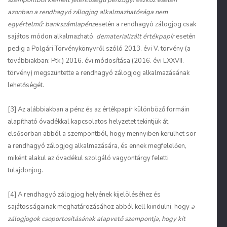
szempontból kiemelt jelentőségű pénzügyi eszköz esetén
azonban a rendhagyó zálogjog alkalmazhatósága nem
egyértelmű: bankszámlapénz
esetén a rendhagyó zálogjog csak
sajátos módon alkalmazható,
dematerializált értékpapír
esetén
pedig a Polgári Törvénykönyvről szóló 2013. évi V. törvény (a
továbbiakban: Ptk.) 2016. évi módosítása (2016. évi LXXVII.
törvény) megszüntette a rendhagyó zálogjog alkalmazásának
lehetőségét.
[3] Az alábbiakban a pénz és az értékpapír különböző formáin
alapítható óvadékkal kapcsolatos helyzetet tekintjük át,
elsősorban abból a szempontból, hogy mennyiben kerülhet sor
a rendhagyó zálogjog alkalmazására, és ennek megfelelően,
miként alakul az óvadékul szolgáló vagyontárgy feletti
tulajdonjog.
[4] A rendhagyó zálogjog helyének kijelöléséhez és
sajátosságainak meghatározásához abból kell kiindulni, hogy
a
zálogjogok csoportosításának alapvető szempontja, hogy kit