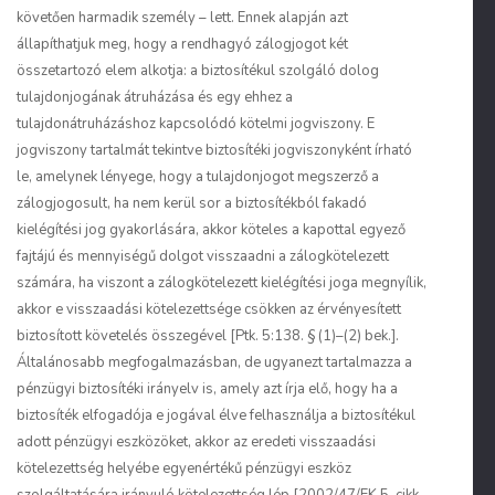
követően harmadik személy – lett. Ennek alapján azt
állapíthatjuk meg, hogy a rendhagyó zálogjogot két
összetartozó elem alkotja: a biztosítékul szolgáló dolog
tulajdonjogának átruházása és egy ehhez a
tulajdonátruházáshoz kapcsolódó kötelmi jogviszony. E
jogviszony tartalmát tekintve biztosítéki jogviszonyként írható
le, amelynek lényege, hogy a tulajdonjogot megszerző a
zálogjogosult, ha nem kerül sor a biztosítékból fakadó
kielégítési jog gyakorlására, akkor köteles a kapottal egyező
fajtájú és mennyiségű dolgot visszaadni a zálogkötelezett
számára, ha viszont a zálogkötelezett kielégítési joga megnyílik,
akkor e visszaadási kötelezettsége csökken az érvényesített
biztosított követelés összegével [Ptk. 5:138. § (1)–(2) bek.].
Általánosabb megfogalmazásban, de ugyanezt tartalmazza a
pénzügyi biztosítéki irányelv is, amely azt írja elő, hogy ha a
biztosíték elfogadója e jogával élve felhasználja a biztosítékul
adott pénzügyi eszközöket, akkor az eredeti visszaadási
kötelezettség helyébe egyenértékű pénzügyi eszköz