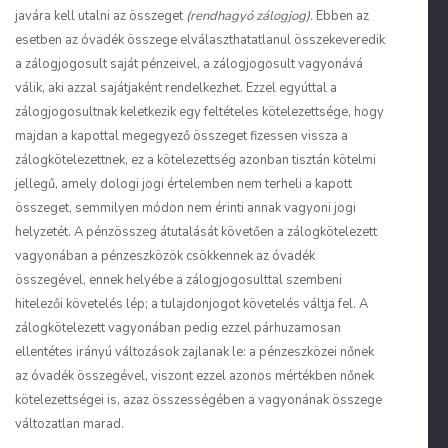
javára kell utalni az összeget
(rendhagyó zálogjog).
Ebben az
esetben az óvadék összege elválaszthatatlanul összekeveredik
a zálogjogosult saját pénzeivel, a zálogjogosult vagyonává
válik, aki azzal sajátjaként rendelkezhet. Ezzel egyúttal a
zálogjogosultnak keletkezik egy feltételes kötelezettsége, hogy
majdan a kapottal megegyező összeget fizessen vissza a
zálogkötelezettnek, ez a kötelezettség azonban tisztán kötelmi
jellegű, amely dologi jogi értelemben nem terheli a kapott
összeget, semmilyen módon nem érinti annak vagyoni jogi
helyzetét. A pénzösszeg átutalását követően a zálogkötelezett
vagyonában a pénzeszközök csökkennek az óvadék
összegével, ennek helyébe a zálogjogosulttal szembeni
hitelezői követelés lép; a tulajdonjogot követelés váltja fel. A
zálogkötelezett vagyonában pedig ezzel párhuzamosan
ellentétes irányú változások zajlanak le: a pénzeszközei nőnek
az óvadék összegével, viszont ezzel azonos mértékben nőnek
kötelezettségei is, azaz összességében a vagyonának összege
változatlan marad.