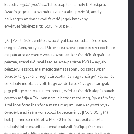
közötti
megállapodással
lehet alapítani, amely biztosítja az
óvadék jogosultja számára azt a hatalmi pozíciót, amely
szükséges az óvadékból fakadó jogok hatékony
érvényesítéséhez [Ptk. 5:95. § (3) bek.].
[23] Az elsőként említett szabállyal kapcsolatban érdemes
megemlíteni, hogy az a Ptk. eredeti szövegében is szerepelt, de
csupán arra az esetre vonatkozott, amikor óvadék tárgyát – a
pénzen, számlakövetelésen és értékpapíron kívüli – egyéb
pénzügyi eszköz, mai megfogalmazásban „jogszabályban
óvadék tárgyaként meghatározott más vagyontárgy” képezi; és
e szabály indoka az volt, hogy az ide tartozó vagyontárgyak
jogi jellege pontosan nem ismert, ezért az óvadék alapításának
pontos módja a Ptk.-ban nem is határozható meg, így a törvény
általános formában fogalmazta meg az ilyen vagyontárgyak
óvadékba adására vonatkozó követelményt [Ptk. 5:95. § (4)
bek.]. Ismeretlen okból, a Ptk. 2016. évi módosítása ezt a
szabályt kiterjesztette a dematerializált értékpapíron és a