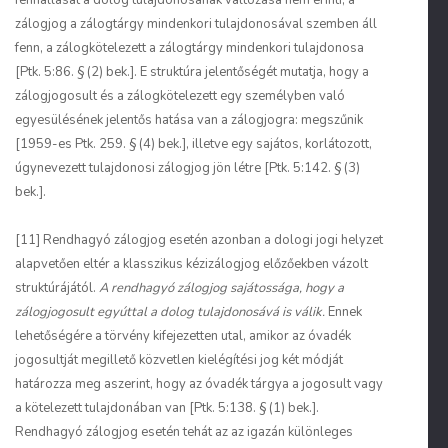
fennállását a dolog tulajdonosának változása nem érinti, a
zálogjog a zálogtárgy mindenkori tulajdonosával szemben áll
fenn, a zálogkötelezett a zálogtárgy mindenkori tulajdonosa
[Ptk. 5:86. § (2) bek.]. E struktúra jelentőségét mutatja, hogy a
zálogjogosult és a zálogkötelezett egy személyben való
egyesülésének jelentős hatása van a zálogjogra: megszűnik
[1959-es Ptk. 259. § (4) bek.], illetve egy sajátos, korlátozott,
úgynevezett tulajdonosi zálogjog jön létre [Ptk. 5:142. § (3)
bek.].
[11] Rendhagyó zálogjog esetén azonban a dologi jogi helyzet
alapvetően eltér a klasszikus kézizálogjog előzőekben vázolt
struktúrájától.
A rendhagyó zálogjog sajátossága, hogy a
zálogjogosult egyúttal a dolog tulajdonosává is válik.
Ennek
lehetőségére a törvény kifejezetten utal, amikor az óvadék
jogosultját megillető közvetlen kielégítési jog két módját
határozza meg aszerint, hogy az óvadék tárgya a jogosult vagy
a kötelezett tulajdonában van [Ptk. 5:138. § (1) bek.].
Rendhagyó zálogjog esetén tehát az az igazán különleges