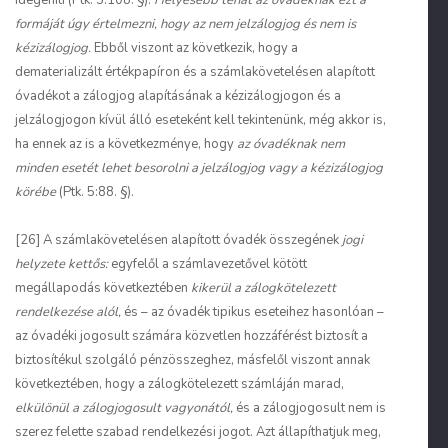
idegeníti (Ptk. 5:108. §).
Helyesebb tehát az óvadéknak ezt a
formáját úgy értelmezni, hogy az nem jelzálogjog és nem is
kézizálogjog.
Ebből viszont az következik, hogy a
dematerializált értékpapíron és a számlakövetelésen alapított
óvadékot a zálogjog alapításának a kézizálogjogon és a
jelzálogjogon kívül álló eseteként kell tekintenünk, még akkor is,
ha ennek az is a következménye, hogy
az óvadéknak nem
minden esetét lehet besorolni a jelzálogjog vagy a kézizálogjog
körébe
(Ptk. 5:88. §).
[26] A számlakövetelésen alapított óvadék összegének
jogi
helyzete kettős:
egyfelől a számlavezetővel kötött
megállapodás következtében
kikerül a zálogkötelezett
rendelkezése alól,
és – az óvadék tipikus eseteihez hasonlóan –
az óvadéki jogosult számára közvetlen hozzáférést biztosít a
biztosítékul szolgáló pénzösszeghez, másfelől viszont annak
következtében, hogy a zálogkötelezett számláján marad,
elkülönül a zálogjogosult vagyonától,
és a zálogjogosult nem is
szerez felette szabad rendelkezési jogot. Azt állapíthatjuk meg,