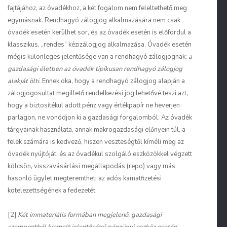
fajtájához, az óvadékhoz, a két fogalom nem feleltethető meg
egymásnak. Rendhagyó zálogjog alkalmazására nem csak
óvadék esetén kerülhet sor, és az óvadék esetén is előfordul a
klasszikus, „rendes” kézizálogjog alkalmazása. Óvadék esetén
mégis különleges jelentősége van a rendhagyó zálogjognak:
a
gazdasági életben az óvadék tipikusan rendhagyó zálogjog
alakját ölti.
Ennek oka, hogy a rendhagyó zálogjog alapján a
zálogjogosultat megillető rendelkezési jog lehetővé teszi azt,
hogy a biztosítékul adott pénz vagy értékpapír ne heverjen
parlagon, ne vonódjon ki a gazdasági forgalomból. Az óvadék
tárgyainak használata, annak makrogazdasági előnyein túl, a
felek számára is kedvező, hiszen veszteségtől kíméli meg az
óvadék nyújtóját, és az óvadékul szolgáló eszközökkel végzett
kölcsön, visszavásárlási megállapodás (repo) vagy más
hasonló ügylet megteremtheti az adós kamatfizetési
kötelezettségének a fedezetét.
[2]
Két immateriális formában megjelenő, gazdasági