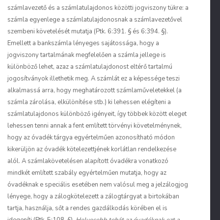
számlavezető és a számlatulajdonos közötti jogviszony tükre: a
számla egyenlege a számlatulajdonosnak a számlavezetővel
szembeni követelését mutatja (Ptk. 6:391. § és 6:394. §).
Emellett a bankszámla lényeges sajátossága, hogy a
jogviszony tartalmának megfelelően a számla jellege is
különböző lehet, azaz a számlatulajdonost eltérő tartalmú
jogosítványok illethetik meg. A számlát ez a képessége teszi
alkalmassá arra, hogy meghatározott számlaműveletekkel (a
számla zárolása, elkülönítése stb.) ki lehessen elégíteni a
számlatulajdonos különböző igényeit, így többek között eleget
lehessen tenni annak a fent említett törvényi követelménynek,
hogy az óvadék tárgya egyértelműen azonosítható módon
kikerüljön az óvadék kötelezettjének korlátlan rendelkezése
alól. A számlakövetelésen alapított óvadékra vonatkozó
mindkét említett szabály egyértelműen mutatja, hogy az
óvadéknak e speciális esetében nem valósul meg a jelzálogjog
lényege, hogy a zálogkötelezett a zálogtárgyat a birtokában
tartja, használja, sőt a rendes gazdálkodás körében el is