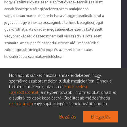
hogy a számlakövetelésen alapított óvadék fennállása alatt
annak összege a zálogkötelezett számlatulajdonos
vagyonában marad, megterhelve a zálogjogosultnak azzal a
jogával, hogy ennek az összegnek a terhére kielégítési jogát
gyakorolhatja. Az óvadék megszűnésekor ezért a kötelezett
vagyonát képező összeget nem kell visszaadni a kötelezett
számára, az csupán felszabadul e teher alól, megszűnik a
zálogjogosult kielégítési joga és az ezzel kapcsolatos
hozzáférése a számlaköveteléshez.
[27] Az előzőekből kitűnően,
a számlakövetelésen alapított
Honlapunk sütiket használ annak érdekében, hogy
óvadék csak korlátozottan alkalmas az óvadéki funkció
személyre szabott módon tudjuk megjeleníteni Önnek a
betöltésére,
hiszen rendhagyó zálogjog formájában nem
tartalmakat. Kérjük, olvassa el
Süti Kezelési
alapítható, és nem létezik olyan egyéb formája sem, amely – a
Tájékoztatónkat
, amelyben további információkat olvashat
rendhagyó zálogjoghoz hasonlóan – lehetővé tenné azt, hogy
a sütikről és azok kezeléséről. Beállításait módosíthatja
ezen a linken
vagy saját böngészőjének beállításaiban.
az óvadék jogosultja használja az óvadékul szolgáló összeget.
A számlakövetelésen alapított óvadéknak ez a hiányossága a
Bezárás
Elfogadás
gyakorlatban a pénzóvadék előző pontban tárgyalt azzal a
formájával hidalható át, amelyet banki átutalás vagy befizetés