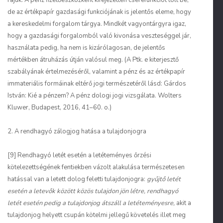
rájuk. A pénz fizetőeszközként kifejezetten cserefunkciót tölt be,
de az értékpapír gazdasági funkciójának is jelentős eleme, hogy
a kereskedelmi forgalom tárgya. Mindkét vagyontárgyra igaz,
hogy a gazdasági forgalomból való kivonása veszteséggel jár,
használata pedig, ha nem is kizárólagosan, de jelentős
mértékben átruházás útján valósul meg. (A Ptk. e kiterjesztő
szabályának értelmezéséről, valamint a pénz és az értékpapír
immateriális formáinak eltérő jogi természetéről lásd: Gárdos
István: Kié a pénzem? A pénz dologi jogi vizsgálata. Wolters
Kluwer, Budapest, 2016, 41–60. o.)
2. A rendhagyó zálogjog hatása a tulajdonjogra
[9] Rendhagyó letét esetén a letéteményes őrzési
kötelezettségének fentiekben vázolt alakulása természetesen
hatással van a letett dolog feletti tulajdonjogra:
gyűjtő letét
esetén a letevők között közös tulajdon jön létre, rendhagyó
letét esetén pedig a tulajdonjog átszáll a letéteményesre,
akit a
tulajdonjog helyett csupán kötelmi jellegű követelés illet meg