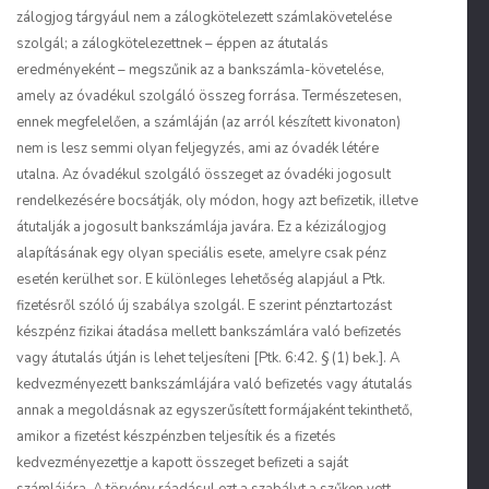
zálogjog tárgyául nem a zálogkötelezett számlakövetelése
szolgál; a zálogkötelezettnek – éppen az átutalás
eredményeként – megszűnik az a bankszámla-követelése,
amely az óvadékul szolgáló összeg forrása. Természetesen,
ennek megfelelően, a számláján (az arról készített kivonaton)
nem is lesz semmi olyan feljegyzés, ami az óvadék létére
utalna. Az óvadékul szolgáló összeget az óvadéki jogosult
rendelkezésére bocsátják, oly módon, hogy azt befizetik, illetve
átutalják a jogosult bankszámlája javára. Ez a kézizálogjog
alapításának egy olyan speciális esete, amelyre csak pénz
esetén kerülhet sor. E különleges lehetőség alapjául a Ptk.
fizetésről szóló új szabálya szolgál. E szerint pénztartozást
készpénz fizikai átadása mellett bankszámlára való befizetés
vagy átutalás útján is lehet teljesíteni [Ptk. 6:42. § (1) bek.]. A
kedvezményezett bankszámlájára való befizetés vagy átutalás
annak a megoldásnak az egyszerűsített formájaként tekinthető,
amikor a fizetést készpénzben teljesítik és a fizetés
kedvezményezettje a kapott összeget befizeti a saját