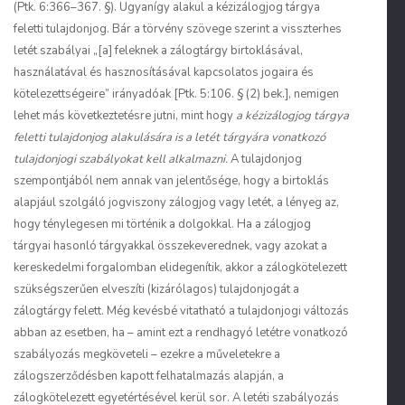
(Ptk. 6:366–367. §). Ugyanígy alakul a kézizálogjog tárgya
feletti tulajdonjog. Bár a törvény szövege szerint a visszterhes
letét szabályai „[a] feleknek a zálogtárgy birtoklásával,
használatával és hasznosításával kapcsolatos jogaira és
kötelezettségeire” irányadóak [Ptk. 5:106. § (2) bek.], nemigen
lehet más következtetésre jutni, mint hogy
a kézizálogjog tárgya
feletti tulajdonjog alakulására is a letét tárgyára vonatkozó
tulajdonjogi szabályokat kell alkalmazni.
A tulajdonjog
szempontjából nem annak van jelentősége, hogy a birtoklás
alapjául szolgáló jogviszony zálogjog vagy letét, a lényeg az,
hogy ténylegesen mi történik a dolgokkal. Ha a zálogjog
tárgyai hasonló tárgyakkal összekeverednek, vagy azokat a
kereskedelmi forgalomban elidegenítik, akkor a zálogkötelezett
szükségszerűen elveszíti (kizárólagos) tulajdonjogát a
zálogtárgy felett. Még kevésbé vitatható a tulajdonjogi változás
abban az esetben, ha – amint ezt a rendhagyó letétre vonatkozó
szabályozás megköveteli – ezekre a műveletekre a
zálogszerződésben kapott felhatalmazás alapján, a
zálogkötelezett egyetértésével kerül sor. A letéti szabályozás