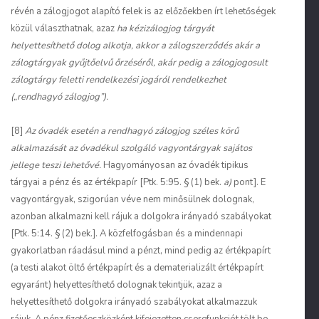
révén a zálogjogot alapító felek is az előzőekben írt lehetőségek
közül választhatnak, azaz
ha kézizálogjog tárgyát
helyettesíthető dolog alkotja, akkor a zálogszerződés akár a
zálogtárgyak gyűjtőelvű őrzéséről, akár pedig a zálogjogosult
zálogtárgy feletti rendelkezési jogáról rendelkezhet
(„rendhagyó zálogjog”).
[8]
Az óvadék esetén a rendhagyó zálogjog széles körű
alkalmazását az óvadékul szolgáló vagyontárgyak sajátos
jellege teszi lehetővé.
Hagyományosan az óvadék tipikus
tárgyai a pénz és az értékpapír [Ptk. 5:95. § (1) bek.
a)
pont]. E
vagyontárgyak, szigorúan véve nem minősülnek dolognak,
azonban alkalmazni kell rájuk a dolgokra irányadó szabályokat
[Ptk. 5:14. § (2) bek.]. A közfelfogásban és a mindennapi
gyakorlatban ráadásul mind a pénzt, mind pedig az értékpapírt
(a testi alakot öltő értékpapírt és a dematerializált értékpapírt
egyaránt) helyettesíthető dolognak tekintjük, azaz a
helyettesíthető dolgokra irányadó szabályokat alkalmazzuk