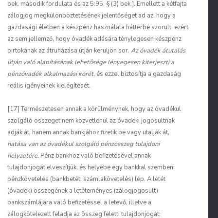
bek. második fordulata és az 5:95. § (3) bek.]. Emellett a kétfajta
zálogjog megkülönböztetésének jelentőséget ad az, hogy a
gazdasági életben a készpénz használata háttérbe szorult, ezért
az sem jellemző, hogy óvadék adására ténylegesen készpénz
birtokának az átruházása útján kerüljön sor.
Az óvadék átutalás
útján való alapításának lehetősége lényegesen kiterjeszti a
pénzóvadék alkalmazási körét,
és ezzel biztosítja a gazdaság
reális igényeinek kielégítését.
[17] Természetesen annak a körülménynek, hogy az óvadékul
szolgáló összeget nem közvetlenül az óvadéki jogosultnak
adják át, hanem annak bankjához fizetik be vagy utalják át,
hatása van az óvadékul szolgáló pénzösszeg tulajdoni
helyzetére.
Pénz bankhoz való befizetésével annak
tulajdonjogát elveszítjük, és helyébe egy bankkal szembeni
pénzkövetelés (bankbetét, számlakövetelés) lép. A letét
(óvadék) összegének a letéteményes (zálogjogosult)
bankszámlájára való befizetéssel a letevő, illetve a
zálogkötelezett feladja az összeg feletti tulajdonjogát;