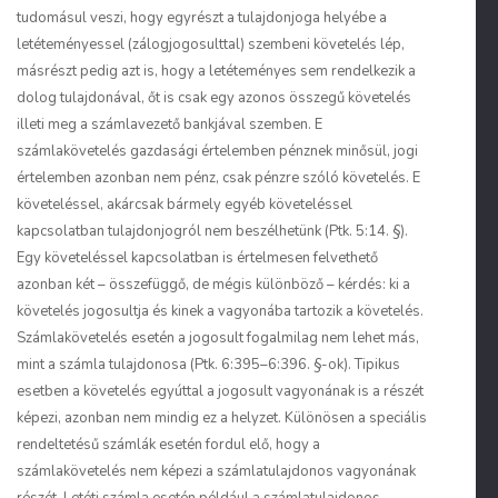
tudomásul veszi, hogy egyrészt a tulajdonjoga helyébe a
letéteményessel (zálogjogosulttal) szembeni követelés lép,
másrészt pedig azt is, hogy a letéteményes sem rendelkezik a
dolog tulajdonával, őt is csak egy azonos összegű követelés
illeti meg a számlavezető bankjával szemben. E
számlakövetelés gazdasági értelemben pénznek minősül, jogi
értelemben azonban nem pénz, csak pénzre szóló követelés. E
követeléssel, akárcsak bármely egyéb követeléssel
kapcsolatban tulajdonjogról nem beszélhetünk (Ptk. 5:14. §).
Egy követeléssel kapcsolatban is értelmesen felvethető
azonban két – összefüggő, de mégis különböző – kérdés: ki a
követelés jogosultja és kinek a vagyonába tartozik a követelés.
Számlakövetelés esetén a jogosult fogalmilag nem lehet más,
mint a számla tulajdonosa (Ptk. 6:395–6:396. §-ok). Tipikus
esetben a követelés egyúttal a jogosult vagyonának is a részét
képezi, azonban nem mindig ez a helyzet. Különösen a speciális
rendeltetésű számlák esetén fordul elő, hogy a
számlakövetelés nem képezi a számlatulajdonos vagyonának