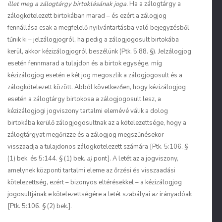
illet meg a zálogtárgy birtoklásának joga.
Ha a zálogtárgy a
zálogkötelezett birtokában marad – és ezért a zálogjog
fennállása csak a megfelelő nyilvántartásba való bejegyzésből
tűnik ki – jelzálogjogról, ha pedig a zálogjogosult birtokába
kerül, akkor kézizálogjogról beszélünk (Ptk. 5:88. §). Jelzálogjog
esetén fennmarad a tulajdon és a birtok egysége, míg
kézizálogjog esetén e két jog megoszlik a zálogjogosult és a
zálogkötelezett között. Abból következően, hogy kézizálogjog
esetén a zálogtárgy birtokosa a zálogjogosult lesz, a
kézizálogjogi jogviszony tartalmi elemévé válik a dolog
birtokába kerülő zálogjogosultnak az a kötelezettsége, hogy a
zálogtárgyat megőrizze és a zálogjog megszűnésekor
visszaadja a tulajdonos zálogkötelezett számára [Ptk. 5:106. §
(1) bek. és 5:144. § (1) bek.
a)
pont]. A letét az a jogviszony,
amelynek központi tartalmi eleme az őrzési és visszaadási
kötelezettség, ezért – bizonyos eltérésekkel – a kézizálogjog
jogosultjának e kötelezettségére a letét szabályai az irányadóak
[Ptk. 5:106. § (2) bek.].