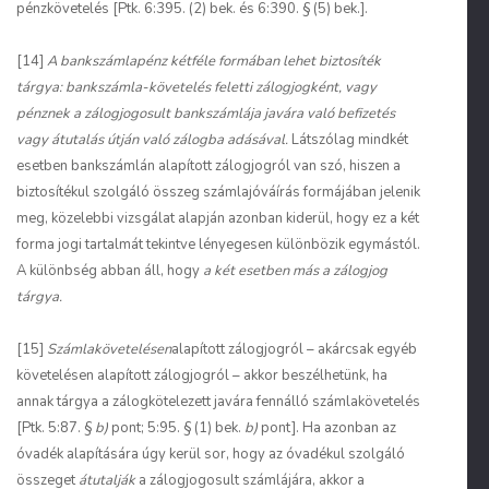
pénzkövetelés [Ptk. 6:395. (2) bek. és 6:390. § (5) bek.].
[14]
A bankszámlapénz kétféle formában lehet biztosíték
tárgya: bankszámla-követelés feletti zálogjogként, vagy
pénznek a zálogjogosult bankszámlája javára való befizetés
vagy átutalás útján való zálogba adásával.
Látszólag mindkét
esetben bankszámlán alapított zálogjogról van szó, hiszen a
biztosítékul szolgáló összeg számlajóváírás formájában jelenik
meg, közelebbi vizsgálat alapján azonban kiderül, hogy ez a két
forma jogi tartalmát tekintve lényegesen különbözik egymástól.
A különbség abban áll, hogy
a két esetben más a zálogjog
tárgya.
[15]
Számlakövetelésen
alapított zálogjogról – akárcsak egyéb
követelésen alapított zálogjogról – akkor beszélhetünk, ha
annak tárgya a zálogkötelezett javára fennálló számlakövetelés
[Ptk. 5:87. §
b)
pont; 5:95. § (1) bek.
b)
pont]. Ha azonban az
óvadék alapítására úgy kerül sor, hogy az óvadékul szolgáló
összeget
átutalják
a zálogjogosult számlájára, akkor a