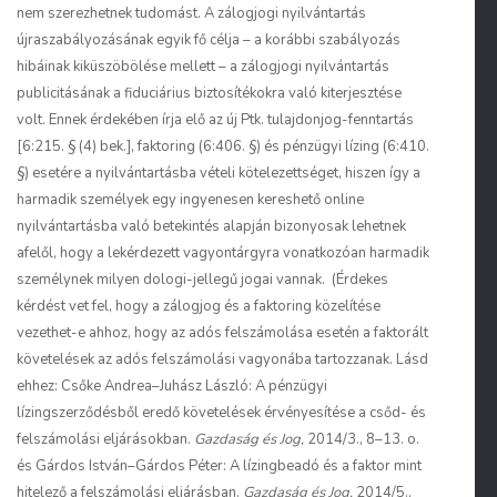
nem szerezhetnek tudomást. A zálogjogi nyilvántartás
újraszabályozásának egyik fő célja – a korábbi szabályozás
hibáinak kiküszöbölése mellett – a zálogjogi nyilvántartás
publicitásának a fiduciárius biztosítékokra való kiterjesztése
volt. Ennek érdekében írja elő az új Ptk. tulajdonjog-fenntartás
[6:215. § (4) bek.], faktoring (6:406. §) és pénzügyi lízing (6:410.
§) esetére a nyilvántartásba vételi kötelezettséget, hiszen így a
harmadik személyek egy ingyenesen kereshető online
nyilvántartásba való betekintés alapján bizonyosak lehetnek
afelől, hogy a lekérdezett vagyontárgyra vonatkozóan harmadik
személynek milyen dologi-jellegű jogai vannak. (Érdekes
kérdést vet fel, hogy a zálogjog és a faktoring közelítése
vezethet-e ahhoz, hogy az adós felszámolása esetén a faktorált
követelések az adós felszámolási vagyonába tartozzanak. Lásd
ehhez:
Csőke
Andrea–
Juhász
László: A pénzügyi
lízingszerződésből eredő követelések érvényesítése a csőd- és
felszámolási eljárásokban.
Gazdaság és Jog,
2014/3., 8–13. o.
és
Gárdos
István–
Gárdos
Péter: A lízingbeadó és a faktor mint
hitelező a felszámolási eljárásban.
Gazdaság és Jog,
2014/5.,