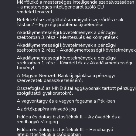
Mérföldkő a mesterséges intelligencia szabályozásában
– a mesterséges intelligenciáról szóló EU
rendelettervezet
Befektetési szolgáltatásra irányuló szerződés csak
írásban? – Egy régi probléma újraéledése
Akadálymentességi követelmények a pénzügyi
szektorban 3. rész - Mentesülés és könnyítések
Akadálymentességi követelmények a pénzügyi
szektorban 2. rész - Akadálymentességi követelmények
Akadálymentességi követelmények a pénzügyi
szektorban 1. rész - Kihirdették az Akadálymentességi
törvényt
A Magyar Nemzeti Bank új ajánlása a pénzügyi
szervezetek panaszkezeléséről
Összefoglaló az MNB által aggályosnak tartott pénzügyi
szolgáltatói gyakorlatokról
A vagyontárgy és a vagyon fogalma a Ptk.-ban
Az értékpapírra irányadó jog
Fidúcia és dologi biztosítékok II. – Az óvadék és a
rendhagyó zálogjog
Fidúcia és dologi biztosítékok III. – Rendhagyó
hitelbiztosítékok a csődjogban