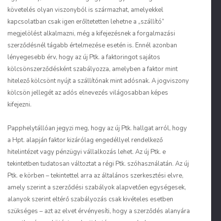
követelés olyan viszonyból is származhat, amelyekkel
kapcsolatban csak igen erőltetetten lehetne a „szállító”
megjelölést alkalmazni, még a kifejezésnek a forgalmazási
szerződésnél tágabb értelmezése esetén is. Ennél azonban
lényegesebb érv, hogy az új Ptk. a faktoringot sajátos
kölcsönszerződésként szabályozza, amelyben a faktor mint
hitelező kölcsönt nyújt a szállítónak mint adósnak. A jogviszony
kölcsön jellegét az adós elnevezés világosabban képes
kifejezni.
Papp
helytállóan jegyzi meg, hogy az új Ptk. hallgat arról, hogy
a Hpt. alapján faktor kizárólag engedéllyel rendelkező
hitelintézet vagy pénzügyi vállalkozás lehet. Az új Ptk. e
tekintetben tudatosan változtat a régi Ptk. szóhasználatán. Az új
Ptk. e körben – tekintettel arra az általános szerkesztési elvre,
amely szerint a szerződési szabályok alapvetően egységesek,
alanyok szerint eltérő szabályozás csak kivételes esetben
szükséges – azt az elvet érvényesíti, hogy a szerződés alanyára