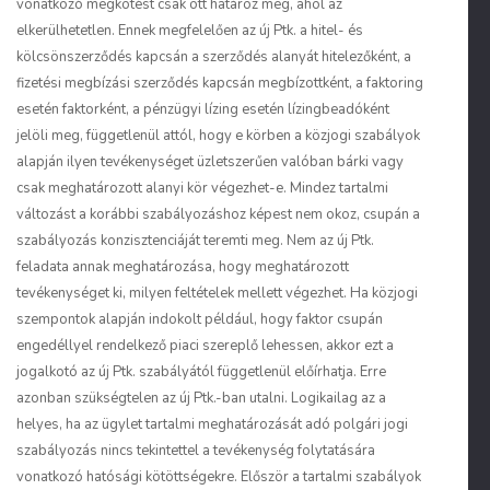
vonatkozó megkötést csak ott határoz meg, ahol az
elkerülhetetlen. Ennek megfelelően az új Ptk. a hitel- és
kölcsönszerződés kapcsán a szerződés alanyát hitelezőként, a
fizetési megbízási szerződés kapcsán megbízottként, a faktoring
esetén faktorként, a pénzügyi lízing esetén lízingbeadóként
jelöli meg, függetlenül attól, hogy e körben a közjogi szabályok
alapján ilyen tevékenységet üzletszerűen valóban bárki vagy
csak meghatározott alanyi kör végezhet-e. Mindez tartalmi
változást a korábbi szabályozáshoz képest nem okoz, csupán a
szabályozás konzisztenciáját teremti meg. Nem az új Ptk.
feladata annak meghatározása, hogy meghatározott
tevékenységet ki, milyen feltételek mellett végezhet. Ha közjogi
szempontok alapján indokolt például, hogy faktor csupán
engedéllyel rendelkező piaci szereplő lehessen, akkor ezt a
jogalkotó az új Ptk. szabályától függetlenül előírhatja. Erre
azonban szükségtelen az új Ptk.-ban utalni. Logikailag az a
helyes, ha az ügylet tartalmi meghatározását adó polgári jogi
szabályozás nincs tekintettel a tevékenység folytatására
vonatkozó hatósági kötöttségekre. Először a tartalmi szabályok