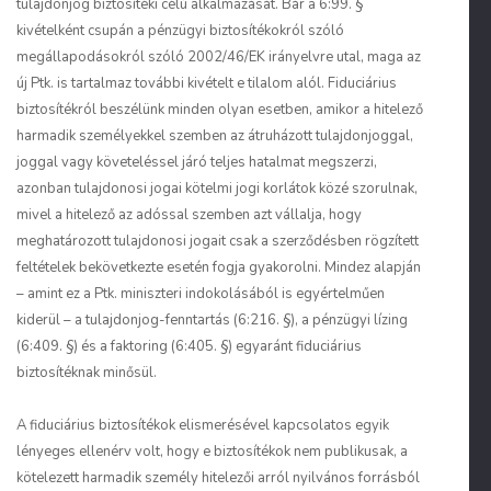
tulajdonjog biztosítéki célú alkalmazását. Bár a 6:99. §
kivételként csupán a pénzügyi biztosítékokról szóló
megállapodásokról szóló 2002/46/EK irányelvre utal, maga az
új Ptk. is tartalmaz további kivételt e tilalom alól. Fiduciárius
biztosítékról beszélünk minden olyan esetben, amikor a hitelező
harmadik személyekkel szemben az átruházott tulajdonjoggal,
joggal vagy követeléssel járó teljes hatalmat megszerzi,
azonban tulajdonosi jogai kötelmi jogi korlátok közé szorulnak,
mivel a hitelező az adóssal szemben azt vállalja, hogy
meghatározott tulajdonosi jogait csak a szerződésben rögzített
feltételek bekövetkezte esetén fogja gyakorolni. Mindez alapján
– amint ez a Ptk. miniszteri indokolásából is egyértelműen
kiderül – a tulajdonjog-fenntartás (6:216. §), a pénzügyi lízing
(6:409. §) és a faktoring (6:405. §) egyaránt fiduciárius
biztosítéknak minősül.
A fiduciárius biztosítékok elismerésével kapcsolatos egyik
lényeges ellenérv volt, hogy e biztosítékok nem publikusak, a
kötelezett harmadik személy hitelezői arról nyilvános forrásból