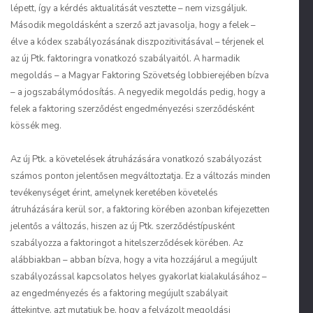
lépett, így a kérdés aktualitását vesztette – nem vizsgáljuk.
Második megoldásként a szerző azt javasolja, hogy a felek –
élve a kódex szabályozásának diszpozitivitásával – térjenek el
az új Ptk. faktoringra vonatkozó szabályaitól. A harmadik
megoldás – a Magyar Faktoring Szövetség lobbierejében bízva
– a jogszabálymódosítás. A negyedik megoldás pedig, hogy a
felek a faktoring szerződést engedményezési szerződésként
kössék meg.
Az új Ptk. a követelések átruházására vonatkozó szabályozást
számos ponton jelentősen megváltoztatja. Ez a változás minden
tevékenységet érint, amelynek keretében követelés
átruházására kerül sor, a faktoring körében azonban kifejezetten
jelentős a változás, hiszen az új Ptk. szerződéstípusként
szabályozza a faktoringot a hitelszerződések körében. Az
alábbiakban – abban bízva, hogy a vita hozzájárul a megújult
szabályozással kapcsolatos helyes gyakorlat kialakulásához –
az engedményezés és a faktoring megújult szabályait
áttekintve, azt mutatjuk be, hogy a felvázolt megoldási