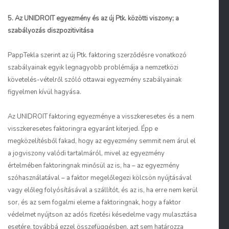
5. Az UNIDROIT
egyezmény és az új Ptk. közötti viszony; a
szabályozás diszpozitivitása
Papp
Tekla szerint az új Ptk. faktoring szerződésre vonatkozó
szabályainak egyik legnagyobb problémája a nemzetközi
követelés-vételről szóló ottawai egyezmény szabályainak
figyelmen kívül hagyása.
Az UNIDROIT faktoring egyezménye a visszkeresetes és a nem
visszkeresetes faktoringra egyaránt kiterjed. Épp e
megközelítésből fakad, hogy az egyezmény semmit nem árul el
a jogviszony valódi tartalmáról, mivel az egyezmény
értelmében faktoringnak minősül az is, ha – az egyezmény
szóhasználatával – a faktor megelőlegezi kölcsön nyújtásával
vagy előleg folyósításával a szállítót, és az is, ha erre nem kerül
sor, és az sem fogalmi eleme a faktoringnak, hogy a faktor
védelmet nyújtson az adós fizetési késedelme vagy mulasztása
esetére, továbbá ezzel összefüggésben, azt sem határozza