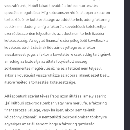
visszatérünk.) Ebből fakad továbbá a kölcsöntörlesztés
speciális megoldása. Míg kölcsönszerződés alapján a kölcsön
törlesztésének kötelezettsége az adóst terheli, addig faktoring
esetén, mindaddig, amíg a faktorált követelések kötelezettjei
szerződésszerűen teljesítenek, az adóst nem terheli fizetési
kötelezettség. Az ügylet finanszírozási jellegéből következik a
követelés átruházásának fiduciárius jellege és a faktor
visszkereseti joga: a faktor a követelésre csak addig tart igényt,
ameddig az biztosítja az általa folyósított összeg
zökkenőmentes megtérülését; ha ez a feltétel nem teljesül,
akkor a követelést visszaruházza az adósra, akinek ezzel beáll,
illetve feléled a törlesztési kötelezettsége.
Álláspontunk szerint téves
Papp
azon állítása, amely szerint
„[a] külföldi szakirodalomban vagy nem merül fel a faktoring
finanszírozási jellege, vagy ha igen, akkor sem tekintik
kölcsönnyújtásnak”. A nemzetközi jogirodalomban többnyire
egységes az az álláspont, hogy a faktoring gazdasági