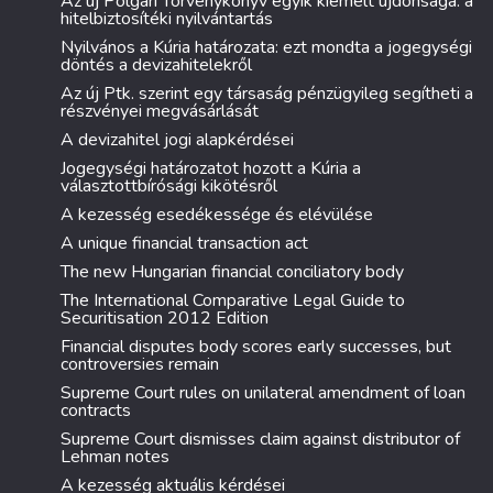
Az új Polgári Törvénykönyv egyik kiemelt újdonsága: a
hitelbiztosítéki nyilvántartás
Nyilvános a Kúria határozata: ezt mondta a jogegységi
döntés a devizahitelekről
Az új Ptk. szerint egy társaság pénzügyileg segítheti a
részvényei megvásárlását
A devizahitel jogi alapkérdései
Jogegységi határozatot hozott a Kúria a
választottbírósági kikötésről
A kezesség esedékessége és elévülése
A unique financial transaction act
The new Hungarian financial conciliatory body
The International Comparative Legal Guide to
Securitisation 2012 Edition
Financial disputes body scores early successes, but
controversies remain
Supreme Court rules on unilateral amendment of loan
contracts
Supreme Court dismisses claim against distributor of
Lehman notes
A kezesség aktuális kérdései