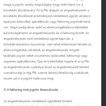
maga a jogcím, amely megvilágítja, hogy miért kerül sor a
követelés átszállására. Az új Ptk. alapján az engedményezés a
követelés átszállását eredményező rendelkező ügylet, amelyre
tipikusan adásvétel, ajándékozás vagy faktoring jogcímén kerül
sor. Végül pedig téves ezért az ellenszolgáltatásra tekintettel
különbséget tenni az engedményezés és a faktoring között. Az
engedményezés mint rendelkező ügylet kapcsán, a
birtokátruházáshoz hasonlóan, nem lehet értelmesen felvetni az
ellenszolgáltatás kérdését, az engedményezés mögött
található jogcím lehet visszterhes (adásvétel, faktoring) vagy
ingyenes (ajándékozás). Épp erre tekintettel hagyta el az új Ptk.
az engedményezés szabályai közül az engedményezőt terhelő
szavatossági (a régi Ptk. szerint: kezesi) felelősség szabályait,
hiszen azt is a jogcím határozza meg.
3. A faktoring mint jogcím: finanszírozás
Az engedményezés rendelkező ügyletként történő