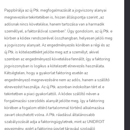
Papp
bírálja az új Ptk. megfogalmazását a jogviszony alanyai
megnevezése tekintetében is, hiszen álláspontja szerint „az
adósnak nincs követelése, hanem tartozása van a harmadik
személlyel, a faktorálóval szemben”. Úgy gondolom, az új Ptk. e
körben a kódex rendszerével összhangban, helyesen jelöli meg
a jogviszony alanyait. Az engedményezés körében a régi és az
új Ptk. is kötelezettként jelölte meg azt a személyt, akivel
szemben az engedményező követelése fennállt, így a faktoring
jogviszonyban is logikus a kötelezett elnevezés használata.
Kétségtelen, hogy a gyakorlat faktoring esetén az
engedményező megnevezésére nem az adós, hanem a szállító
elnevezést használja. Az új Ptk. azonban indokoltan tért el e
tekintetben a piaci gyakorlattól. A kódex szállító néven a
forgalmazási szerződés alanyát jelölte meg, így a faktoring
körében a fogalom eltérő tartalommal történő alkalmazása
zavart okozhatott volna. A Ptk. ráadásul általánosabb
szabályozását adja a faktoringügyletnek, mint az UNIDROIT
egyezmény, ezért a faktoring ügylet tárgyául szolgáló