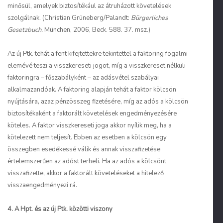
minősül, amelyek biztosítékául az átruházott követelések
szolgálnak. (Christian
Grüneberg
/Palandt:
Bürgerliches
Gesetzbuch.
München, 2006, Beck. 588. 37. msz.)
Az új Ptk. tehát a fent kifejtettekre tekintettel a faktoring fogalmi
elemévé teszi a visszkereseti jogot, míg a visszkereset nélküli
faktoringra – főszabályként – az adásvétel szabályai
alkalmazandóak. A faktoring alapján tehát a faktor kölcsön
nyújtására, azaz pénzösszeg fizetésére, míg az adós a kölcsön
biztosítékaként a faktorált követelések engedményezésére
köteles. A faktor visszkereseti joga akkor nyílik meg, ha a
kötelezett nem teljesít. Ebben az esetben a kölcsön egy
összegben esedékessé válik és annak visszafizetése
értelemszerűen az adóst terheli. Ha az adós a kölcsönt
visszafizette, akkor a faktorált követeléseket a hitelező
visszaengedményezi rá.
4. A Hpt. és az új Ptk. közötti viszony