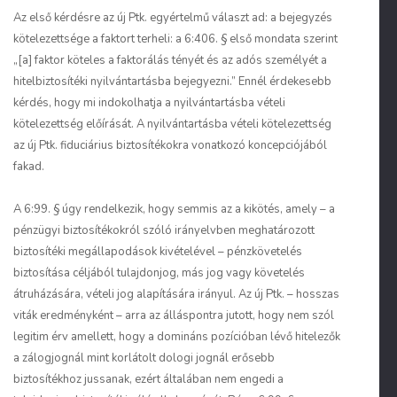
Az első kérdésre az új Ptk. egyértelmű választ ad: a bejegyzés
kötelezettsége a faktort terheli: a 6:406. § első mondata szerint
„[a] faktor köteles a faktorálás tényét és az adós személyét a
hitelbiztosítéki nyilvántartásba bejegyezni.” Ennél érdekesebb
kérdés, hogy mi indokolhatja a nyilvántartásba vételi
kötelezettség előírását. A nyilvántartásba vételi kötelezettség
az új Ptk. fiduciárius biztosítékokra vonatkozó koncepciójából
fakad.
A 6:99. § úgy rendelkezik, hogy semmis az a kikötés, amely – a
pénzügyi biztosítékokról szóló irányelvben meghatározott
biztosítéki megállapodások kivételével – pénzkövetelés
biztosítása céljából tulajdonjog, más jog vagy követelés
átruházására, vételi jog alapítására irányul. Az új Ptk. – hosszas
viták eredményként – arra az álláspontra jutott, hogy nem szól
legitim érv amellett, hogy a domináns pozícióban lévő hitelezők
a zálogjognál mint korlátolt dologi jognál erősebb
biztosítékhoz jussanak, ezért általában nem engedi a