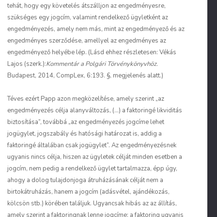
tehát, hogy egy követelés átszálljon az engedményesre,
szükséges egy jogcím, valamint rendelkező ügyletként az
engedményezés, amely nem más, mint az engedményező és az
engedményes szerződése, amellyel az engedményes az
engedményező helyébe lép. (Lásd ehhez részletesen:
Vékás
Lajos (szerk.):
Kommentár a Polgári Törvénykönyvhöz.
Budapest, 2014, CompLex, 6:193. §, megjelenés alatt.)
Téves ezért
Papp
azon megközelítése, amely szerint „az
engedményezés célja alanyváltozás, (…) a faktoringé likviditás
biztosítása”, továbbá „az engedményezés jogcíme lehet
jogügylet, jogszabály és hatósági határozat is, addig a
faktoringé általában csak jogügylet”. Az engedményezésnek
ugyanis nincs célja, hiszen az ügyletek célját minden esetben a
jogcím, nem pedig a rendelkező ügylet tartalmazza, épp úgy,
ahogy a dolog tulajdonjoga átruházásának célját nem a
birtokátruházás, hanem a jogcím (adásvétel, ajándékozás,
kölcsön stb.) körében találjuk. Ugyancsak hibás az az állítás,
amely szerint a faktoringnak lenne jogcíme: a faktoring ugyanis