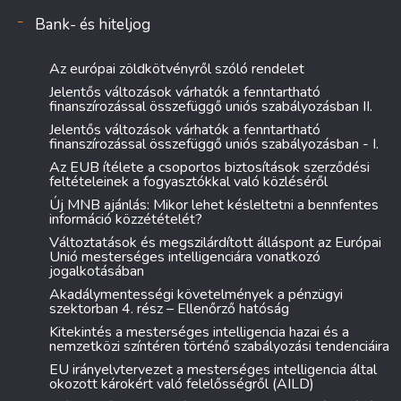
Bank- és hiteljog
Az európai zöldkötvényről szóló rendelet
Jelentős változások várhatók a fenntartható
finanszírozással összefüggő uniós szabályozásban II.
Jelentős változások várhatók a fenntartható
finanszírozással összefüggő uniós szabályozásban - I.
Az EUB ítélete a csoportos biztosítások szerződési
feltételeinek a fogyasztókkal való közléséről
Új MNB ajánlás: Mikor lehet késleltetni a bennfentes
információ közzétételét?
Változtatások és megszilárdított álláspont az Európai
Unió mesterséges intelligenciára vonatkozó
jogalkotásában
Akadálymentességi követelmények a pénzügyi
szektorban 4. rész – Ellenőrző hatóság
Kitekintés a mesterséges intelligencia hazai és a
nemzetközi színtéren történő szabályozási tendenciáira
EU irányelvtervezet a mesterséges intelligencia által
okozott károkért való felelősségről (AILD)