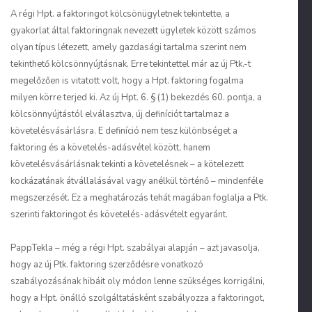
A régi Hpt. a faktoringot kölcsönügyletnek tekintette, a
gyakorlat által faktoringnak nevezett ügyletek között számos
olyan típus létezett, amely gazdasági tartalma szerint nem
tekinthető kölcsönnyújtásnak. Erre tekintettel már az új Ptk.-t
megelőzően is vitatott volt, hogy a Hpt. faktoring fogalma
milyen körre terjed ki. Az új Hpt. 6. § (1) bekezdés 60. pontja, a
kölcsönnyújtástól elválasztva, új definíciót tartalmaz a
követelésvásárlásra. E definíció nem tesz különbséget a
faktoring és a követelés-adásvétel között, hanem
követelésvásárlásnak tekinti a követelésnek – a kötelezett
kockázatának átvállalásával vagy anélkül történő – mindenféle
megszerzését. Ez a meghatározás tehát magában foglalja a Ptk.
szerinti faktoringot és követelés-adásvételt egyaránt.
Papp
Tekla – még a régi Hpt. szabályai alapján – azt javasolja,
hogy az új Ptk. faktoring szerződésre vonatkozó
szabályozásának hibáit oly módon lenne szükséges korrigálni,
hogy a Hpt. önálló szolgáltatásként szabályozza a faktoringot,