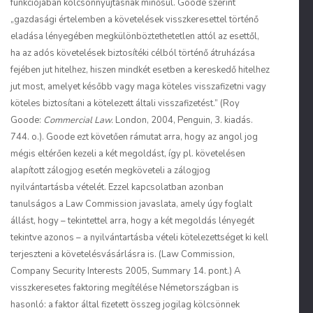
funkciójában kölcsönnyújtásnak minősül.
Goode
szerint
„gazdasági értelemben a követelések visszkeresettel történő
eladása lényegében megkülönböztethetetlen attól az esettől,
ha az adós követelések biztosítéki célból történő átruházása
fejében jut hitelhez, hiszen mindkét esetben a kereskedő hitelhez
jut most, amelyet később vagy maga köteles visszafizetni vagy
köteles biztosítani a kötelezett általi visszafizetést.” (Roy
Goode
:
Commercial Law.
London, 2004, Penguin, 3. kiadás.
744. o.).
Goode
ezt követően rámutat arra, hogy az angol jog
mégis eltérően kezeli a két megoldást, így pl. követelésen
alapított zálogjog esetén megköveteli a zálogjog
nyilvántartásba vételét. Ezzel kapcsolatban azonban
tanulságos a Law Commission javaslata, amely úgy foglalt
állást, hogy – tekintettel arra, hogy a két megoldás lényegét
tekintve azonos – a nyilvántartásba vételi kötelezettséget ki kell
terjeszteni a követelésvásárlásra is. (Law Commission,
Company Security Interests 2005, Summary 14. pont.) A
visszkeresetes faktoring megítélése Németországban is
hasonló: a faktor által fizetett összeg jogilag kölcsönnek