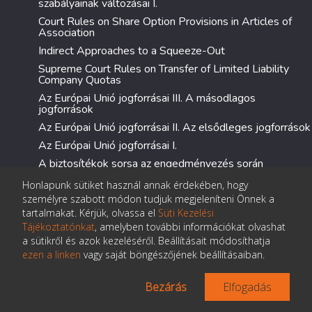
szabályainak változásai I.
Court Rules on Share Option Provisions in Articles of
Association
Indirect Approaches to a Squeeze-Out
Supreme Court Rules on Transfer of Limited Liability
Company Quotas
Az Európai Unió jogforrásai III. A másodlagos
jogforrások
Az Európai Unió jogforrásai II. Az elsődleges jogforrások
Az Európai Unió jogforrásai I.
A biztosítékok sorsa az engedményezés során
Kiszervezés lehetősége a pénzügyi, a befektetési és az
Honlapunk sütiket használ annak érdekében, hogy
árutőzsdei szolgáltatók körében
személyre szabott módon tudjuk megjeleníteni Önnek a
Ismét a bankkonszolidációról
tartalmakat. Kérjük, olvassa el
Süti Kezelési
Tájékoztatónkat
, amelyben további információkat olvashat
A váltó mint hiteleszköz
a sütikről és azok kezeléséről. Beállításait módosíthatja
ezen a linken
vagy saját böngészőjének beállításaiban.
Polgári jog
Bezárás
Elfogadás
Biztosítási jog