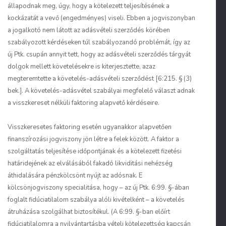
állapodnak meg, úgy, hogy a kötelezett teljesítésének a
kockázatát a vevő (engedményes) viseli. Ebben a jogviszonyban
a jogalkotó nem látott az adásvételi szerződés körében
szabályozott kérdéseken túl szabályozandó problémát, így az
új Ptk. csupán annyit tett, hogy az adásvételi szerződés tárgyát
dolgok mellett követelésekre is kiterjesztette, azaz
megteremtette a követelés-adásvételi szerződést [6:215. § (3)
bek.]. A követelés-adásvétel szabályai megfelelő választ adnak
a visszkereset nélküli faktoring alapvető kérdéseire.
Visszkeresetes faktoring esetén ugyanakkor alapvetően
finanszírozási jogviszony jön létre a felek között. A faktor a
szolgáltatás teljesítése időpontjának és a kötelezett fizetési
határidejének az elválásából fakadó likviditási nehézség
áthidalására pénzkölcsönt nyújt az adósnak. E
kölcsönjogviszony specialitása, hogy – az új Ptk. 6:99. §-ában
foglalt fidúciatilalom szabálya alóli kivételként – a követelés
átruházása szolgálhat biztosítékul. (A 6:99. §-ban előírt
fidúciatilalomra a nyilvántartásba vételi kötelezettség kapcsán