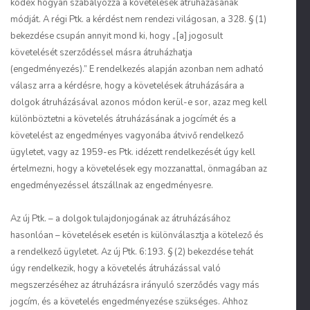
kódex hogyan szabályozza a követelések átruházásának
módját. A régi Ptk. a kérdést nem rendezi világosan, a 328. § (1)
bekezdése csupán annyit mond ki, hogy „[a] jogosult
követelését szerződéssel másra átruházhatja
(engedményezés).” E rendelkezés alapján azonban nem adható
válasz arra a kérdésre, hogy a követelések átruházására a
dolgok átruházásával azonos módon kerül-e sor, azaz meg kell
különböztetni a követelés átruházásának a jogcímét és a
követelést az engedményes vagyonába átvivő rendelkező
ügyletet, vagy az 1959-es Ptk. idézett rendelkezését úgy kell
értelmezni, hogy a követelések egy mozzanattal, önmagában az
engedményezéssel átszállnak az engedményesre.
Az új Ptk. – a dolgok tulajdonjogának az átruházásához
hasonlóan – követelések esetén is különválasztja a kötelező és
a rendelkező ügyletet. Az új Ptk. 6:193. § (2) bekezdése tehát
úgy rendelkezik, hogy a követelés átruházással való
megszerzéséhez az átruházásra irányuló szerződés vagy más
jogcím, és a követelés engedményezése szükséges. Ahhoz