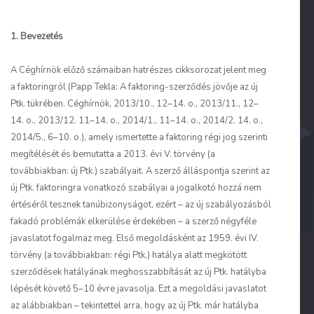
1. Bevezetés
A Céghírnök előző számaiban hatrészes cikksorozat jelent meg
a faktoringról (
Papp
Tekla: A faktoring-szerződés jövője az új
Ptk. tükrében. Céghírnök, 2013/10., 12–14. o., 2013/11., 12–
14. o., 2013/12. 11–14. o., 2014/1., 11–14. o., 2014/2. 14. o.,
2014/5., 6–10. o.), amely ismertette a faktoring régi jog szerinti
megítélését és bemutatta a 2013. évi V. törvény (a
továbbiakban: új Ptk.) szabályait. A szerző álláspontja szerint az
új Ptk. faktoringra vonatkozó szabályai a jogalkotó hozzá nem
értéséről tesznek tanúbizonyságot, ezért – az új szabályozásból
fakadó problémák elkerülése érdekében – a szerző négyféle
javaslatot fogalmaz meg. Első megoldásként az 1959. évi IV.
törvény (a továbbiakban: régi Ptk.) hatálya alatt megkötött
szerződések hatályának meghosszabbítását az új Ptk. hatályba
lépését követő 5–10 évre javasolja. Ezt a megoldási javaslatot
az alábbiakban – tekintettel arra, hogy az új Ptk. már hatályba