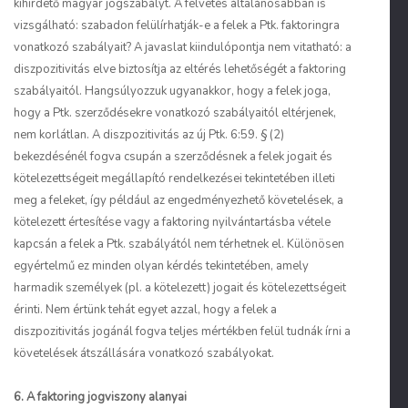
kihirdető magyar jogszabályt. A felvetés általánosabban is
vizsgálható: szabadon felülírhatják-e a felek a Ptk. faktoringra
vonatkozó szabályait? A javaslat kiindulópontja nem vitatható: a
diszpozitivitás elve biztosítja az eltérés lehetőségét a faktoring
szabályaitól. Hangsúlyozzuk ugyanakkor, hogy a felek joga,
hogy a Ptk. szerződésekre vonatkozó szabályaitól eltérjenek,
nem korlátlan. A diszpozitivitás az új Ptk. 6:59. § (2)
bekezdésénél fogva csupán a szerződésnek a felek jogait és
kötelezettségeit megállapító rendelkezései tekintetében illeti
meg a feleket, így például az engedményezhető követelések, a
kötelezett értesítése vagy a faktoring nyilvántartásba vétele
kapcsán a felek a Ptk. szabályától nem térhetnek el. Különösen
egyértelmű ez minden olyan kérdés tekintetében, amely
harmadik személyek (pl. a kötelezett) jogait és kötelezettségeit
érinti. Nem értünk tehát egyet azzal, hogy a felek a
diszpozitivitás jogánál fogva teljes mértékben felül tudnák írni a
követelések átszállására vonatkozó szabályokat.
6. A
faktoring jogviszony alanyai