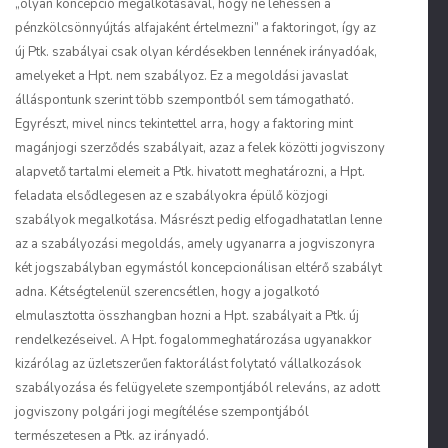
„olyan koncepció megalkotásával, hogy ne lehessen a
pénzkölcsönnyújtás alfajaként értelmezni” a faktoringot, így az
új Ptk. szabályai csak olyan kérdésekben lennének irányadóak,
amelyeket a Hpt. nem szabályoz. Ez a megoldási javaslat
álláspontunk szerint több szempontból sem támogatható.
Egyrészt, mivel nincs tekintettel arra, hogy a faktoring mint
magánjogi szerződés szabályait, azaz a felek közötti jogviszony
alapvető tartalmi elemeit a Ptk. hivatott meghatározni, a Hpt.
feladata elsődlegesen az e szabályokra épülő közjogi
szabályok megalkotása. Másrészt pedig elfogadhatatlan lenne
az a szabályozási megoldás, amely ugyanarra a jogviszonyra
két jogszabályban egymástól koncepcionálisan eltérő szabályt
adna. Kétségtelenül szerencsétlen, hogy a jogalkotó
elmulasztotta összhangban hozni a Hpt. szabályait a Ptk. új
rendelkezéseivel. A Hpt. fogalommeghatározása ugyanakkor
kizárólag az üzletszerűen faktorálást folytató vállalkozások
szabályozása és felügyelete szempontjából releváns, az adott
jogviszony polgári jogi megítélése szempontjából
természetesen a Ptk. az irányadó.