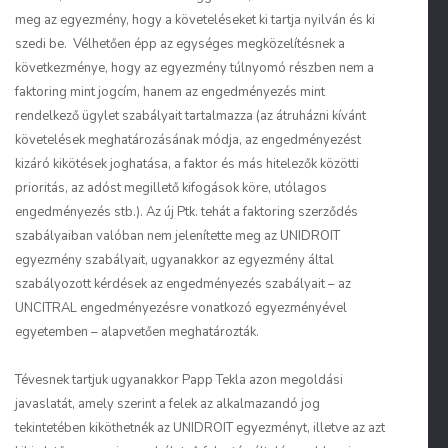
meg az egyezmény, hogy a követeléseket ki tartja nyilván és ki
szedi be. Vélhetően épp az egységes megközelítésnek a
következménye, hogy az egyezmény túlnyomó részben nem a
faktoring mint jogcím, hanem az engedményezés mint
rendelkező ügylet szabályait tartalmazza (az átruházni kívánt
követelések meghatározásának módja, az engedményezést
kizáró kikötések joghatása, a faktor és más hitelezők közötti
prioritás, az adóst megillető kifogások köre, utólagos
engedményezés stb.). Az új Ptk. tehát a faktoring szerződés
szabályaiban valóban nem jelenítette meg az UNIDROIT
egyezmény szabályait, ugyanakkor az egyezmény által
szabályozott kérdések az engedményezés szabályait – az
UNCITRAL engedményezésre vonatkozó egyezményével
egyetemben – alapvetően meghatározták.
Tévesnek tartjuk ugyanakkor
Papp
Tekla azon megoldási
javaslatát, amely szerint a felek az alkalmazandó jog
tekintetében kiköthetnék az UNIDROIT egyezményt, illetve az azt