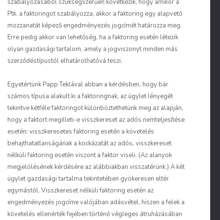
szabályozásából szükségszerűen következik, hogy amikor a
Ptk. a faktoringot szabályozza, akkor a faktoring egy alapvető
mozzanatát képező engedményezés jogcímét határozza meg.
Erre pedig akkor van lehetőség, ha a faktoring esetén létezik
olyan gazdasági tartalom, amely a jogviszonyt minden más
szerződéstípustól elhatárolhatóvá teszi.
Egyetértünk
Papp
Teklával abban a kérdésben, hogy bár
számos típusa alakult ki a faktoringnak, az ügylet lényegét
tekintve kétféle faktoringot különböztethetünk meg az alapján,
hogy a faktort megilleti-e visszkereset az adós nemteljesítése
esetén: visszkeresetes faktoring esetén a követelés
behajthatatlanságának a kockázatát az adós, visszkereset
nélküli faktoring esetén viszont a faktor viseli. (Az alanyok
megjelölésének kérdésére az alábbiakban visszatérünk.) A két
ügylet gazdasági tartalma tekintetében gyökeresen eltér
egymástól. Visszkereset nélküli faktoring esetén az
engedményezés jogcíme valójában adásvétel, hiszen a felek a
követelés ellenérték fejében történő végleges átruházásában