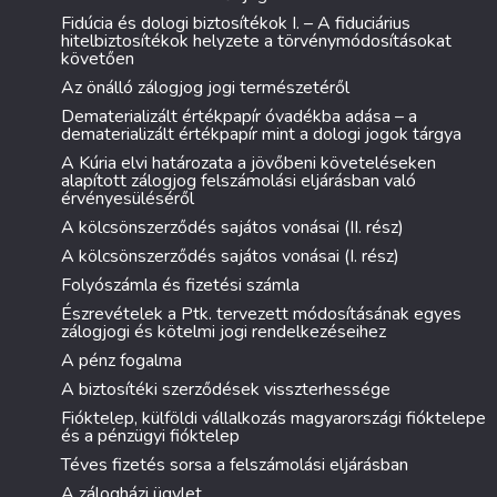
Fidúcia és dologi biztosítékok I. – A fiduciárius
hitelbiztosítékok helyzete a törvénymódosításokat
követően
Az önálló zálogjog jogi természetéről
Dematerializált értékpapír óvadékba adása – a
dematerializált értékpapír mint a dologi jogok tárgya
A Kúria elvi határozata a jövőbeni követeléseken
alapított zálogjog felszámolási eljárásban való
érvényesüléséről
A kölcsönszerződés sajátos vonásai (II. rész)
A kölcsönszerződés sajátos vonásai (I. rész)
Folyószámla és fizetési számla
Észrevételek a Ptk. tervezett módosításának egyes
zálogjogi és kötelmi jogi rendelkezéseihez
A pénz fogalma
A biztosítéki szerződések visszterhessége
Fióktelep, külföldi vállalkozás magyarországi fióktelepe
és a pénzügyi fióktelep
Téves fizetés sorsa a felszámolási eljárásban
A zálogházi ügylet