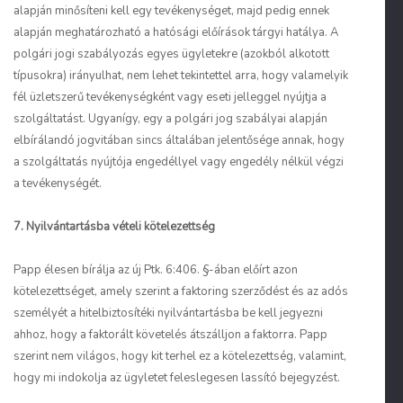
alapján minősíteni kell egy tevékenységet, majd pedig ennek
alapján meghatározható a hatósági előírások tárgyi hatálya. A
polgári jogi szabályozás egyes ügyletekre (azokból alkotott
típusokra) irányulhat, nem lehet tekintettel arra, hogy valamelyik
fél üzletszerű tevékenységként vagy eseti jelleggel nyújtja a
szolgáltatást. Ugyanígy, egy a polgári jog szabályai alapján
elbírálandó jogvitában sincs általában jelentősége annak, hogy
a szolgáltatás nyújtója engedéllyel vagy engedély nélkül végzi
a tevékenységét.
7. Nyilvántartásba vételi kötelezettség
Papp
élesen bírálja az új Ptk. 6:406. §-ában előírt azon
kötelezettséget, amely szerint a faktoring szerződést és az adós
személyét a hitelbiztosítéki nyilvántartásba be kell jegyezni
ahhoz, hogy a faktorált követelés átszálljon a faktorra.
Papp
szerint nem világos, hogy kit terhel ez a kötelezettség, valamint,
hogy mi indokolja az ügyletet feleslegesen lassító bejegyzést.