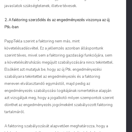
javaslatok szükségtelenek, illetve tévesek.
2. A faktoring szerződés és az engedményezés viszonya az új
Ptk.-ban
Papp
Tekla szerint a faktoring nem más, mint
követelésadásvétel. Ez a jellemzés azonban álláspontunk
szerint téves, mivel sem a faktoring gazdasági funkciójára, sem
a követelésátruházás megújult szabályozására nincs tekintettel.
Elsőként azt mutatjuk be, hogy az új Ptk. engedményezési
szabályaira tekintettel az engedményezés és a faktoring
mereven elválasztandó egymástól, majd pedig az
engedményezés szabályozási logikájának ismertetése alapján
azt vizsgáljuk meg, hogy a jogalkotó milyen szempontok szerint
dönthet az engedményezés jogcímeként szabályozott faktoring
tartalmáról.
A faktoring szabályozását alapvetően meghatározza, hogy a