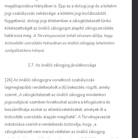
megállapodása hiányában is. Épp ez a dologi jogi és a kötelmi
jogi szabályozás nehézsége: a kötelmi jogi korlátozástól
függetlenül, dologi jogi értelemben a zálogkötelezett tűrési
kötelezettségét az önálló zálogjogot alapító zálogszerződés
határozza meg.
A Törvényjavaslat tehát tévesen állítja, hogy
biztosítéki szerződés hiányában az önálló zálogjog lehetetlen
szolgáltatásra irányul.
2.7. Az önálló zálogjog járulékossága
[26] Az önálló zálogjogra vonatkozó szabályozás
legmeglepőbb rendelkezését a (6) bekezdés rögzíti, amely
szerint „A zálogkötelezett az önálló zálogjog mindenkori
jogosultjával szemben hivatkozhat azokra a kifogásokra és
beszámíthatja azokat az ellenköveteléseket, amelyek őt a
biztosítéki szerződés alapján megilletik”. A Törvényjavaslat
indokolása szerint e rendelkezés biztosítja, hogy „a
zálogkötelezett nem marad védtelen az önálló zálogjog