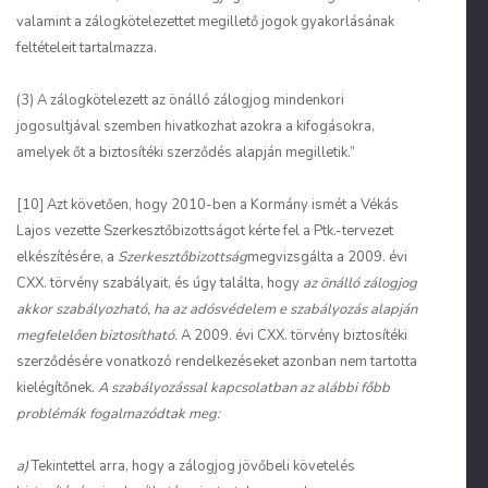
valamint a zálogkötelezettet megillető jogok gyakorlásának
feltételeit tartalmazza.
(3) A zálogkötelezett az önálló zálogjog mindenkori
jogosultjával szemben hivatkozhat azokra a kifogásokra,
amelyek őt a biztosítéki szerződés alapján megilletik.”
[10] Azt követően, hogy 2010-ben a Kormány ismét a Vékás
Lajos vezette Szerkesztőbizottságot kérte fel a Ptk.-tervezet
elkészítésére, a
Szerkesztőbizottság
megvizsgálta a 2009. évi
CXX. törvény szabályait, és úgy találta, hogy
az önálló zálogjog
akkor szabályozható, ha az adósvédelem e szabályozás alapján
megfelelően biztosítható.
A 2009. évi CXX. törvény biztosítéki
szerződésére vonatkozó rendelkezéseket azonban nem tartotta
kielégítőnek.
A szabályozással kapcsolatban az alábbi főbb
problémák fogalmazódtak meg:
a)
Tekintettel arra, hogy a zálogjog jövőbeli követelés