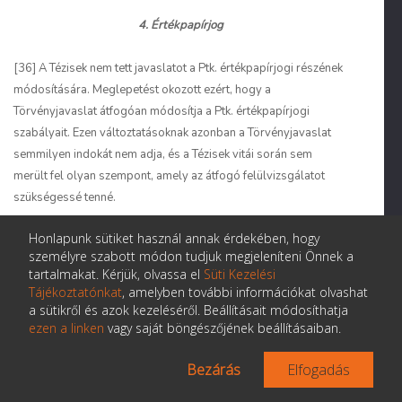
4. Értékpapírjog
[36] A Tézisek nem tett javaslatot a Ptk. értékpapírjogi részének
módosítására. Meglepetést okozott ezért, hogy a
Törvényjavaslat átfogóan módosítja a Ptk. értékpapírjogi
szabályait. Ezen változtatásoknak azonban a Törvényjavaslat
semmilyen indokát nem adja, és a Tézisek vitái során sem
merült fel olyan szempont, amely az átfogó felülvizsgálatot
szükségessé tenné.
Honlapunk sütiket használ annak érdekében, hogy
[37]
A Törvényjavaslat e körben jelentős részben egyszerűen
személyre szabott módon tudjuk megjeleníteni Önnek a
ízlésbeli változásokat javasol.
Vékás Lajos Ptk.-módosítást
tartalmakat. Kérjük, olvassa el
Süti Kezelési
ellenző nyílt levelére válaszként a minisztérium arra hivatkozott,
Tájékoztatónkat
, amelyben további információkat olvashat
hogy a jogalkotásról szóló 2010. évi CXXX. törvény (a
a sütikről és azok kezeléséről. Beállításait módosíthatja
továbbiakban: Jat.) 21. §-a alapján a Ptk. felülvizsgálata nem
ezen a linken
vagy saját böngészőjének beállításaiban.
csak joga, de kötelezettsége is a minisztériumnak. A Jat.
Bezárás
Elfogadás
hivatkozott rendelkezése szerint a miniszter folyamatosan
figyelemmel kíséri a feladatkörébe tartozó jogszabályok