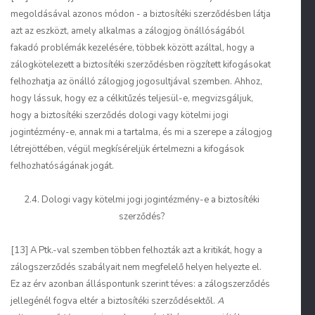
megoldásával azonos módon - a biztosítéki szerződésben látja
azt az eszközt, amely alkalmas a zálogjog önállóságából
fakadó problémák kezelésére, többek között azáltal, hogy a
zálogkötelezett a biztosítéki szerződésben rögzített kifogásokat
felhozhatja az önálló zálogjog jogosultjával szemben. Ahhoz,
hogy lássuk, hogy ez a célkitűzés teljesül-e, megvizsgáljuk,
hogy a biztosítéki szerződés dologi vagy kötelmi jogi
jogintézmény-e, annak mi a tartalma, és mi a szerepe a zálogjog
létrejöttében, végül megkíséreljük értelmezni a kifogások
felhozhatóságának jogát.
2.4. Dologi vagy kötelmi jogi jogintézmény-e a biztosítéki
szerződés?
[13] A Ptk.-val szemben többen felhozták azt a kritikát, hogy a
zálogszerződés szabályait nem megfelelő helyen helyezte el.
Ez az érv azonban álláspontunk szerint téves: a zálogszerződés
jellegénél fogva eltér a biztosítéki szerződésektől.
A