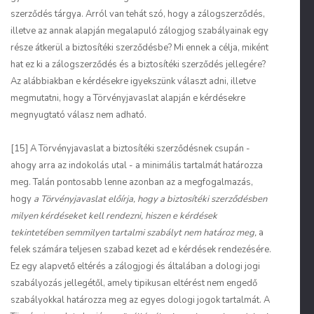
szerződés tárgya. Arról van tehát szó, hogy a zálogszerződés,
illetve az annak alapján megalapuló zálogjog szabályainak egy
része átkerül a biztosítéki szerződésbe? Mi ennek a célja, miként
hat ez ki a zálogszerződés és a biztosítéki szerződés jellegére?
Az alábbiakban e kérdésekre igyekszünk választ adni, illetve
megmutatni, hogy a Törvényjavaslat alapján e kérdésekre
megnyugtató válasz nem adható.
[15] A Törvényjavaslat a biztosítéki szerződésnek csupán -
ahogy arra az indokolás utal - a minimális tartalmát határozza
meg. Talán pontosabb lenne azonban az a megfogalmazás,
hogy
a Törvényjavaslat előírja, hogy a biztosítéki szerződésben
milyen kérdéseket kell rendezni, hiszen e kérdések
tekintetében semmilyen tartalmi szabályt nem határoz meg,
a
felek számára teljesen szabad kezet ad e kérdések rendezésére.
Ez egy alapvető eltérés a zálogjogi és általában a dologi jogi
szabályozás jellegétől, amely tipikusan eltérést nem engedő
szabályokkal határozza meg az egyes dologi jogok tartalmát. A