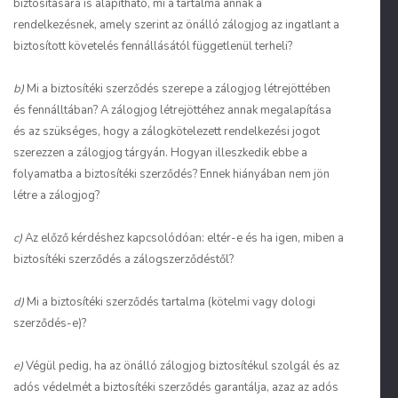
biztosítására is alapítható, mi a tartalma annak a
rendelkezésnek, amely szerint az önálló zálogjog az ingatlant a
biztosított követelés fennállásától függetlenül terheli?
b)
Mi a biztosítéki szerződés szerepe a zálogjog létrejöttében
és fennálltában? A zálogjog létrejöttéhez annak megalapítása
és az szükséges, hogy a zálogkötelezett rendelkezési jogot
szerezzen a zálogjog tárgyán. Hogyan illeszkedik ebbe a
folyamatba a biztosítéki szerződés? Ennek hiányában nem jön
létre a zálogjog?
c)
Az előző kérdéshez kapcsolódóan: eltér-e és ha igen, miben a
biztosítéki szerződés a zálogszerződéstől?
d)
Mi a biztosítéki szerződés tartalma (kötelmi vagy dologi
szerződés-e)?
e)
Végül pedig, ha az önálló zálogjog biztosítékul szolgál és az
adós védelmét a biztosítéki szerződés garantálja, azaz az adós