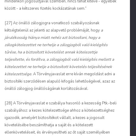
mindenkori jogosultjával szemben, nincs tehát kitéve - egyebek
között - a kétszeres fizetés kockázatának sem.”
[27] Az önálló zálogjogra vonatkozó szabályozásnak
kétségtelenül az jelenti az alapvető problémáját, hogy
a
járulékosság hiánya miatt nehéz azt biztosítani, hogy a
zálogkötelezettet ne terhelje a zálogjogból való kielégítés
tűrése, ha a biztosított követelést annak kötelezettje
teljesítette, és fordítva, a zálogjogból való kielégítés mellett a
kötelezettet ne terhelje a biztosított követelés teljesítésének
kötelezettsége.
A Törvényjavaslat erre kíván megoldást adni a
biztosítéki szerződésen alapuló kifogás lehetőségével, azaz az
önálló zálogjog önállóságának korlátozásával.
[28] A Törvényjavaslat e szabálya hasonló a kezesség Ptk.-beli
szabályához: a kezes kötelezettsége ahhoz a kötelezettséghez
igazodik, amelyért biztosítékot vállalt, a kezes a jogosult
követelésébe beszámíthatja a saját és a kötelezett
ellenköveteléseit, és érvényesítheti az őt saját személyében