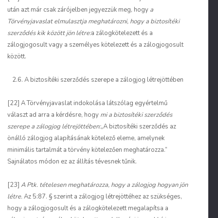
után azt már csak zárójelben jegyezzük meg, hogy
a
Törvényjavaslat elmulasztja meghatározni, hogy a biztosítéki
szerződés kik között jön létre:
a zálogkötelezett és a
zálogjogosult vagy a személyes kötelezett és a zálogjogosult
között.
2.6. A biztosítéki szerződés szerepe a zálogjog létrejöttében
[22] A Törvényjavaslat indokolása látszólag egyértelmű
választ ad arra a kérdésre, hogy
mi a biztosítéki szerződés
szerepe a zálogjog létrejöttében:
„A biztosítéki szerződés az
önálló zálogjog alapításának kötelező eleme, amelynek
minimális tartalmát a törvény kötelezően meghatározza.”
Sajnálatos módon ez az állítás tévesnek tűnik.
[23]
A Ptk. tételesen meghatározza, hogy a zálogjog hogyan jön
létre.
Az 5:87. § szerint a zálogjog létrejöttéhez az szükséges,
hogy a zálogjogosult és a zálogkötelezett megalapítsa a