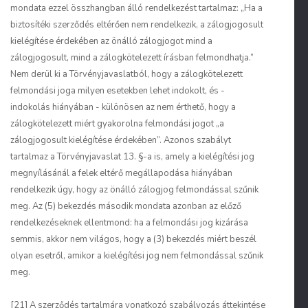
mondata ezzel összhangban álló rendelkezést tartalmaz: „Ha a
biztosítéki szerződés eltérően nem rendelkezik, a zálogjogosult
kielégítése érdekében az önálló zálogjogot mind a
zálogjogosult, mind a zálogkötelezett írásban felmondhatja.”
Nem derül ki a Törvényjavaslatból, hogy a zálogkötelezett
felmondási joga milyen esetekben lehet indokolt, és -
indokolás hiányában - különösen az nem érthető, hogy a
zálogkötelezett miért gyakorolna felmondási jogot „a
zálogjogosult kielégítése érdekében”. Azonos szabályt
tartalmaz a Törvényjavaslat 13. §-a is, amely a kielégítési jog
megnyílásánál a felek eltérő megállapodása hiányában
rendelkezik úgy, hogy az önálló zálogjog felmondással szűnik
meg. Az (5) bekezdés második mondata azonban az előző
rendelkezéseknek ellentmond: ha a felmondási jog kizárása
semmis, akkor nem világos, hogy a (3) bekezdés miért beszél
olyan esetről, amikor a kielégítési jog nem felmondással szűnik
meg.
[21] A szerződés tartalmára vonatkozó szabályozás áttekintése