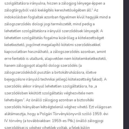
szolgáltatásra irányulna, hiszen a zálogjog lényege éppen a
zálogtárgyból való kielégítés kereshetőségében áll.” Az
indokolásban foglaltak azonban figyelmen kívül hagyják mind a
zálogszerződés dologi jogi természetét, mind pedig a
lehetetlen szolgáltatásra irányuló szerződések lényegét. A
lehetetlen szolgáltatás fogalma kizárólag a kötelezettséget
keletkeztető, jogcímet megalapító kötelmi szerződésekkel
kapcsolatban használható, a zálogszerződés azonban, amint
erre fentebb is utaltunk, alapvetően nem kötelemkeletkeztető,
hanem zálogjogot alapító dologi szerződés (a
zálogszerződésből pusztán a birtokátruházásra, illetve
bejegyzésre irányuló technikai jellegű kötelezettség fakad). A
szerződés akkor irányul lehetetlen szolgáltatásra, ha „a
szerződésben kikötött szolgáltatás véghezvitele nem
lehetséges”. Az önálló zálogjog azonban a biztosítéki
szerződés hiányában kétségtelenül véghez vihető. Ezt világosan
alátámasztja, hogy a Polgári Törvénykönyvről szóló 1959. évi
IV. törvény (a továbbiakban: 1959-es Ptk.) önálló zálogjogi
szerződései is véghez vihetőek voltak, a felek külön