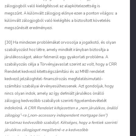
zálogjogból való kielégítéssel az alapkötelezettség is
megszűnt. A különvált zálogjog előnye ezen a ponton világos: a
különvált zálogjogból való kielégítés a biztosított követelés
megszűnését eredményezi.
[30] Ha mindezen problémákat orvosolja a jogalkotó, és olyan
szabályozást hoz létre, amely mindkét irányban biztosítja a
járulékosságot, akkor felmerül egy gyakorlati probléma. A
szabályozás célja a Törvényjavaslat szerint az volt, hogy a CRR
Rendelet kedvező kitettségszámítási és az MNB rendelet
kedvező jelzáloghitel-finanszírozás megfelelésimutató-
számítási szabályai érvényesülhessenek. Azt gondoljuk, hogy
nincs olyan indok, amely az így definiált járulékos önálló
zálogjog kedvezőbb szabályok szerinti figyelembevételét
indokolná.
A CRR Rendelet kifejezetten a „nem járulékos, önálló
zálogjog”-ra („non-accessory independent mortgage lien”)
tartalmaz kedvezőbb szabályt. Kétséges, hogy a fentiek szerinti
járulékos zálogjogot megilletné-e a kedvezőbb