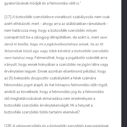
gyakorlásának módját és a felmondási időt is.”
[17] A biztosítéki szerződésre vonatkozó szabályozás nem csak
azért elhibázott, mert - ahogy arra az alábbiakban rámutatunk -
nem határozza meg, hogy a biztosítéki szerződés milyen
szerepet tölt be a zálogjog létrejöttében, de azért is, mert
nem
derül ki belőle, hogy mi a jogkövetkezménye annak, ha az itt
felsoroltak közül egy vagy több kérdést a biztosítéki szerződés
nem határoz meg.
Felmerülhet, hogy a jogalkotói szándék arra
irányult, hogy ennek hiányában a szerződés ne jöjjön létre vagy
érvénytelen legyen. Ennek azonban ellentmond például, hogy
az (5) bekezdés diszpozitív szabályként a felek számára
felmondási jogot alapít, és hat hónapos felmondási időt rögzít,
amiből az következik, hogy a felmondási jog és a felmondási
idő meghatározásának elmaradása nem eredményezi a
biztosítéki szerződés érvénytelenségét. Mi a helyzet a
biztosítéki szerződés többi tartalmi elemével?
[18]
A zálogszerződés és a biztosítéki szerződés kapcsolatának