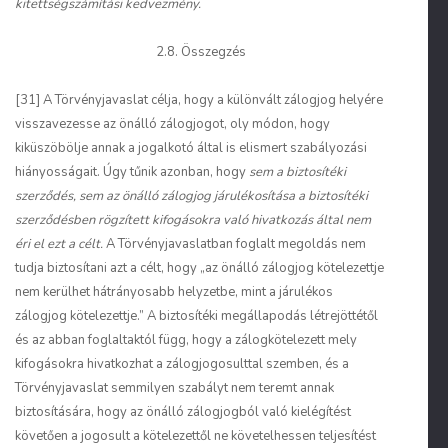
kitettségszámítási kedvezmény.
2.8. Összegzés
[31] A Törvényjavaslat célja, hogy a különvált zálogjog helyére
visszavezesse az önálló zálogjogot, oly módon, hogy
kiküszöbölje annak a jogalkotó által is elismert szabályozási
hiányosságait. Úgy tűnik azonban, hogy
sem a biztosítéki
szerződés, sem az önálló zálogjog járulékosítása a biztosítéki
szerződésben rögzített kifogásokra való hivatkozás által nem
éri el ezt a célt.
A Törvényjavaslatban foglalt megoldás nem
tudja biztosítani azt a célt, hogy „az önálló zálogjog kötelezettje
nem kerülhet hátrányosabb helyzetbe, mint a járulékos
zálogjog kötelezettje.” A biztosítéki megállapodás létrejöttétől
és az abban foglaltaktól függ, hogy a zálogkötelezett mely
kifogásokra hivatkozhat a zálogjogosulttal szemben, és a
Törvényjavaslat semmilyen szabályt nem teremt annak
biztosítására, hogy az önálló zálogjogból való kielégítést
követően a jogosult a kötelezettől ne követelhessen teljesítést