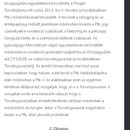
közigazgatási egyeztetésre bocsátotta a Polgári
Törvénykönyvről szóló 2013. évi V. törvény (a továbbiakban:
Ptk.) módosításának tervezetét. A tervezet a zálogjog és az
értékpapírjog mellett jelentősen módosítani kívánta a Ptk. jogi
személyekre vonatkozó szabályait, a faktoring és a pénzügyi
lízingszerződés és a számlaszerződések szabályait. Az
Igazságügyi Minisztérium végül egy jelentősen lerövidített
módosításra vonatkozó javaslatot nyújtott be az Országgyűlés
elé [T/10528-as számú törvényjavaslat (a továbbiakban:
Törvényjavaslat)]. Az elmúlt hónapokban vita folyt azzal
kapcsolatban, hogy helyes-e két évvel a Ptk. hatálybalépése
után módosítani a Ptk.-t. Az alábbiakban ezen az izgalmas
kérdésen átlépve azt vizsgáljuk, hogy
jó-e a Törvényjavaslat
. A
vizsgálat során arra keresünk választ, hogy a
Törvényjavaslatban érintett kérdések valóban indokoltak-e
módosítást, és ha igen, akkor a Törvényjavaslat megoldása
kezeli-e a Ptk. által okozott problémát.
2. Zálogjog