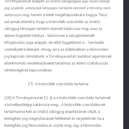
Törvényjavaslat alapján
az önálló zálogjoggal egy olyan dologi
jog születik, amelynek lényeges tartalmi elemeit a törvény nem
határozza meg,
hanem a felek megállapodására hagyja. Teszi
ezt annak ellenére, hogy a biztosítéki szerződés az önálló
zálogjog lényeges tartalmi elemeit határozza meg, azaz az
abban foglaltak hatálya - különösen a zálogkötelezett
kifogásolási joga alapján, de ettől függetlenül is - harmadik
személyekre kiterjed. Ahogy arra az alábbiakban a felmondási
jog kapcsán rámutatunk, a Törvényjavaslat ráadásul egymásnak
ellentmondó rendelkezéseket tartalmaz az eltérő szabályozás
lehetőségével kapcsolatban.
2.5. A biztosítéki szerződés tartalma
[16] A Törvényjavaslat 11. §-a a biztosítéki szerződés tartalmát
a következőképp határozza meg: „A biztosítéki szerződésnek
tartalmaznia kell az önálló zálogjog alapításának célját, a
kielégítési jog megnyílásának feltételeit és terjedelmét, ha a
kielégítési jog felmondással szűnik meg, úgy a felmondás