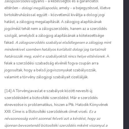
zálogszerződés
ugyanis - a kezességtől és a garanciától
eltérően -
dologi megállapodás,
amely - a bejegyzéssel, illetve
birtokátruházással együtt - közvetlenül kiváltja a dologi jogi
hatást, a zálogjog megalapítását. A zálogjog alapításának
jogcíméül tehát nem a zálogszerződés, hanem az a szerződés
szolgál, amelyből a zálogjog alapításának a kötelezettsége
fakad.
A zálogszerződés szabályai elsődlegesen a zálogjog mint
mindenkivel szemben hatályos korlátolt dologi jog tartalmát
határozzák meg, ezért e szabályoktól nincs helye eltérésnek.
A
felek a szerződési szabadság elvénél fogva csupán arra
jogosultak, hogy a belső jogviszonyukat szabályozzák,
valamint a törvény zálogjogi szabályait cizellálják.
[14] A Törvényjavaslat e szabályok között nevesíti új
szerződésként a biztosítéki szerződést. Már e szerződés
elnevezése is problematikus, hiszen a Ptk. Hatodik Könyvének
XXII. Címe is a Biztosítéki szerződések címet viseli.
Ez a
névazonosság ezért azonnal felveti azt a kérdést, hogy az
újonnan bevezetendő biztosítéki szerződés miként viszonyul a