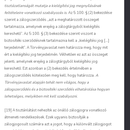
tisztázatlanságát mutatja a kielégítési jog megnyílásának
feltételeire vonatkozó szabályozás is.
Az 5:100. § (2) bekezdése
szerint a zálogszerződés „azt a meghatározott összeget
tartalmazza, amelynek erejéig a zálogtárgyból kielégítés
kereshető”. Az 5:100. § (3) bekezdése szerint viszont a
biztosítéki szerződésnek tartalmaznia kell a „kielégítési jog […]
terjedelmét”. A Törvényjavaslat nem határozza meg, hogy mit
ért a kielégítési jog terjedelmén. Vélhetően ez azt az összeget
jelenti, amelynek erejéig a zálogtárgyból kielégítési jog
kereshető. Ezt azonban a (2) bekezdés értelmében a
zálogszerződés kötelezően meg kell, hogy határozza.
A
Törvényjavaslat alapján tehát nem világos, hogy a
zálogszerződés és a biztosítéki szerződés elhatárolása hogyan
lehetséges, melyikben mit kell szabályozni.
[19] A tisztánlátást nehezítik az önálló zálogjogra vonatkozó
átmeneti rendelkezések. Ezek ugyanis biztosítják a
zálogjogosult számára azt a jogot, hogy a különvált zálogjogot