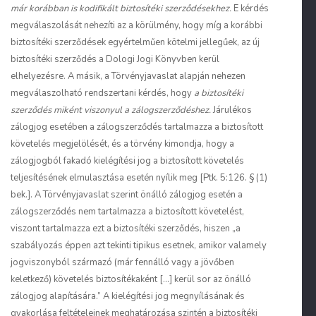
már korábban is kodifikált biztosítéki szerződésekhez.
E kérdés
megválaszolását nehezíti az a körülmény, hogy míg a korábbi
biztosítéki szerződések egyértelműen kötelmi jellegűek, az új
biztosítéki szerződés a Dologi Jogi Könyvben kerül
elhelyezésre. A másik, a Törvényjavaslat alapján nehezen
megválaszolható rendszertani kérdés, hogy
a biztosítéki
szerződés miként viszonyul a zálogszerződéshez.
Járulékos
zálogjog esetében a zálogszerződés tartalmazza a biztosított
követelés megjelölését, és a törvény kimondja, hogy a
zálogjogból fakadó kielégítési jog a biztosított követelés
teljesítésének elmulasztása esetén nyílik meg [Ptk. 5:126. § (1)
bek.]. A Törvényjavaslat szerint önálló zálogjog esetén a
zálogszerződés nem tartalmazza a biztosított követelést,
viszont tartalmazza ezt a biztosítéki szerződés, hiszen „a
szabályozás éppen azt tekinti tipikus esetnek, amikor valamely
jogviszonyból származó (már fennálló vagy a jövőben
keletkező) követelés biztosítékaként […] kerül sor az önálló
zálogjog alapítására.” A kielégítési jog megnyílásának és
gyakorlása feltételeinek meghatározása szintén a biztosítéki