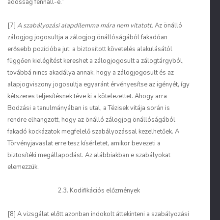
adósság fennáll-e.”
[7]
A szabályozási alapdilemma mára nem vitatott.
Az önálló
zálogjog jogosultja a zálogjog önállóságából fakadóan
erősebb pozícióba jut: a biztosított követelés alakulásától
függően kielégítést kereshet a zálogjogosult a zálogtárgyból,
továbbá nincs akadálya annak, hogy a zálogjogosult és az
alapjogviszony jogosultja egyaránt érvényesítse az igényét, így
kétszeres teljesítésnek téve ki a kötelezettet. Ahogy arra
Bodzási a tanulmányában is utal, a Tézisek vitája során is
rendre elhangzott, hogy az önálló zálogjog önállóságából
fakadó kockázatok megfelelő szabályozással kezelhetőek. A
Törvényjavaslat erre tesz kísérletet, amikor bevezeti a
biztosítéki megállapodást. Az alábbiakban e szabályokat
elemezzük.
2.3. Kodifikációs előzmények
[8] A vizsgálat előtt azonban indokolt áttekinteni a szabályozási