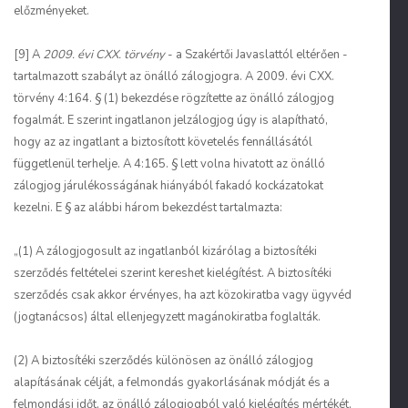
előzményeket.
[9] A
2009. évi CXX. törvény
- a Szakértői Javaslattól eltérően -
tartalmazott szabályt az önálló zálogjogra. A 2009. évi CXX.
törvény 4:164. § (1) bekezdése rögzítette az önálló zálogjog
fogalmát. E szerint ingatlanon jelzálogjog úgy is alapítható,
hogy az az ingatlant a biztosított követelés fennállásától
függetlenül terhelje. A 4:165. § lett volna hivatott az önálló
zálogjog járulékosságának hiányából fakadó kockázatokat
kezelni. E § az alábbi három bekezdést tartalmazta:
„(1) A zálogjogosult az ingatlanból kizárólag a biztosítéki
szerződés feltételei szerint kereshet kielégítést. A biztosítéki
szerződés csak akkor érvényes, ha azt közokiratba vagy ügyvéd
(jogtanácsos) által ellenjegyzett magánokiratba foglalták.
(2) A biztosítéki szerződés különösen az önálló zálogjog
alapításának célját, a felmondás gyakorlásának módját és a
felmondási időt, az önálló zálogjogból való kielégítés mértékét,