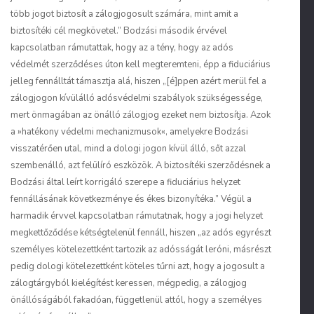
több jogot biztosít a zálogjogosult számára, mint amit a
biztosítéki cél megkövetel.” Bodzási második érvével
kapcsolatban rámutattak, hogy az a tény, hogy az adós
védelmét szerződéses úton kell megteremteni, épp a fiduciárius
jelleg fennálltát támasztja alá, hiszen „[é]ppen azért merül fel a
zálogjogon kívülálló adósvédelmi szabályok szükségessége,
mert önmagában az önálló zálogjog ezeket nem biztosítja. Azok
a »hatékony védelmi mechanizmusok«, amelyekre Bodzási
visszatérően utal, mind a dologi jogon kívül álló, sőt azzal
szembenálló, azt felülíró eszközök. A biztosítéki szerződésnek a
Bodzási által leírt korrigáló szerepe a fiduciárius helyzet
fennállásának következménye és ékes bizonyítéka.” Végül a
harmadik érvvel kapcsolatban rámutatnak, hogy a jogi helyzet
megkettőződése kétségtelenül fennáll, hiszen „az adós egyrészt
személyes kötelezettként tartozik az adósságát leróni, másrészt
pedig dologi kötelezettként köteles tűrni azt, hogy a jogosult a
zálogtárgyból kielégítést keressen, mégpedig, a zálogjog
önállóságából fakadóan, függetlenül attól, hogy a személyes