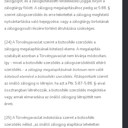
zálogjogot, és a zálogkötelezett rendelkezési joggal bírjon a
zálogtárgy fölött. A zálogjog megalapításához pedig az 5:88. §
szerint zálogszerződés és erre tekintettel a zálogjog megfelelő
nyilvántartásba való bejegyzése, vagy a zálogtárgy birtokának
a zálogjogosult részére történő átruházása szükséges.
[24] A Törvényjavaslat szerint a biztosítéki szerződés a
zálogjog megalapításának kötelező eleme. A megalapítás
szabályát azonban a Törvényjavaslat nem kívánja módosítani,
így - mivel a biztosítéki szerződés a zálogszerződéstől eltérő
szerződés -
a zálogjog megalapításának biztosan nem válik
kötelező elemévé a biztosítéki szerződés.
Álláspontunk szerint
az önálló zálogjog is létrejön, ha azt a Ptk. 5:87-5:88. §-aival
összhangban létrehozzák, a biztosítéki szerződés megkötése
vagy annak elmaradása az önálló zálogjog létrejöttét nem
érinti.
[25] A Törvényjavaslat indokolása szerint a biztosítéki
szerződés nélkül „az önálló zálogjog alapítása lehetetlen