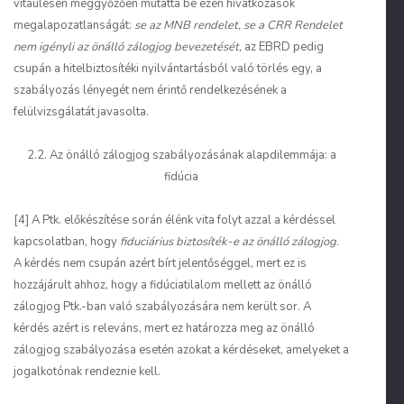
vitaülésén meggyőzően mutatta be ezen hivatkozások
megalapozatlanságát:
se az MNB rendelet, se a CRR Rendelet
nem igényli az önálló zálogjog bevezetését,
az EBRD pedig
csupán a hitelbiztosítéki nyilvántartásból való törlés egy, a
szabályozás lényegét nem érintő rendelkezésének a
felülvizsgálatát javasolta.
2.2. Az önálló zálogjog szabályozásának alapdilemmája: a
fidúcia
[4] A Ptk. előkészítése során élénk vita folyt azzal a kérdéssel
kapcsolatban, hogy
fiduciárius biztosíték-e az önálló zálogjog.
A kérdés nem csupán azért bírt jelentőséggel, mert ez is
hozzájárult ahhoz, hogy a fidúciatilalom mellett az önálló
zálogjog Ptk.-ban való szabályozására nem került sor. A
kérdés azért is releváns, mert ez határozza meg az önálló
zálogjog szabályozása esetén azokat a kérdéseket, amelyeket a
jogalkotónak rendeznie kell.