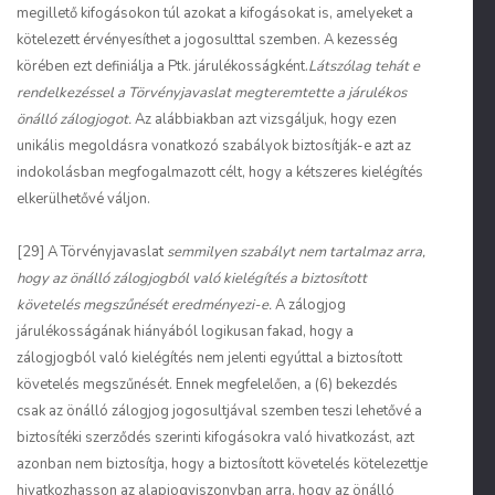
megillető kifogásokon túl azokat a kifogásokat is, amelyeket a
kötelezett érvényesíthet a jogosulttal szemben. A kezesség
körében ezt definiálja a Ptk. járulékosságként.
Látszólag tehát e
rendelkezéssel a Törvényjavaslat megteremtette a járulékos
önálló zálogjogot.
Az alábbiakban azt vizsgáljuk, hogy ezen
unikális megoldásra vonatkozó szabályok biztosítják-e azt az
indokolásban megfogalmazott célt, hogy a kétszeres kielégítés
elkerülhetővé váljon.
[29] A Törvényjavaslat
semmilyen szabályt nem tartalmaz arra,
hogy az önálló zálogjogból való kielégítés a biztosított
követelés megszűnését eredményezi-e.
A zálogjog
járulékosságának hiányából logikusan fakad, hogy a
zálogjogból való kielégítés nem jelenti egyúttal a biztosított
követelés megszűnését. Ennek megfelelően, a (6) bekezdés
csak az önálló zálogjog jogosultjával szemben teszi lehetővé a
biztosítéki szerződés szerinti kifogásokra való hivatkozást, azt
azonban nem biztosítja, hogy a biztosított követelés kötelezettje
hivatkozhasson az alapjogviszonyban arra, hogy az önálló