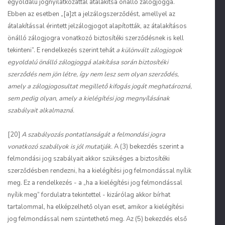
egyoldalú jognyilatkozattal átalakítsa önálló zálogjoggá.
Ebben az esetben „[a]zt a jelzálogszerződést, amellyel az
átalakítással érintett jelzálogjogot alapították, az átalakításos
önálló zálogjogra vonatkozó biztosítéki szerződésnek is kell
tekinteni”. E rendelkezés szerint tehát
a különvált zálogjogok
egyoldalú önálló zálogjoggá alakítása során biztosítéki
szerződés nem jön létre, így nem lesz sem olyan szerződés,
amely a zálogjogosultat megillető kifogás jogát meghatározná,
sem pedig olyan, amely a kielégítési jog megnyílásának
szabályait alkalmazná.
[20]
A szabályozás pontatlanságát a felmondási jogra
vonatkozó szabályok is jól mutatják.
A (3) bekezdés szerint a
felmondási jog szabályait akkor szükséges a biztosítéki
szerződésben rendezni, ha a kielégítési jog felmondással nyílik
meg. Ez a rendelkezés - a „ha a kielégítési jog felmondással
nyílik meg” fordulatra tekintettel - kizárólag akkor bírhat
tartalommal, ha elképzelhető olyan eset, amikor a kielégítési
jog felmondással nem szüntethető meg. Az (5) bekezdés első