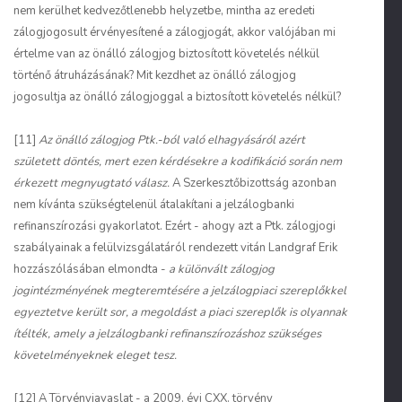
nem kerülhet kedvezőtlenebb helyzetbe, mintha az eredeti
zálogjogosult érvényesítené a zálogjogát, akkor valójában mi
értelme van az önálló zálogjog biztosított követelés nélkül
történő átruházásának? Mit kezdhet az önálló zálogjog
jogosultja az önálló zálogjoggal a biztosított követelés nélkül?
[11]
Az önálló zálogjog Ptk.-ból való elhagyásáról azért
született döntés, mert ezen kérdésekre a kodifikáció során nem
érkezett megnyugtató válasz.
A Szerkesztőbizottság azonban
nem kívánta szükségtelenül átalakítani a jelzálogbanki
refinanszírozási gyakorlatot. Ezért - ahogy azt a Ptk. zálogjogi
szabályainak a felülvizsgálatáról rendezett vitán Landgraf Erik
hozzászólásában elmondta -
a különvált zálogjog
jogintézményének megteremtésére a jelzálogpiaci szereplőkkel
egyeztetve került sor, a megoldást a piaci szereplők is olyannak
ítélték, amely a jelzálogbanki refinanszírozáshoz szükséges
követelményeknek eleget tesz.
[12] A Törvényjavaslat - a 2009. évi CXX. törvény