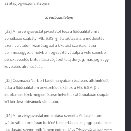
az alapjogviszony alapján.
3. Fidúciatilalom
[32] A Törvényjavaslat javaslatot tesz a fidúciatilalomra
vonatkozó szabály (Ptk. 6:99. §) átalakítására: a módosítás
szerint a tilalom kizárólag azt a kikötést szankcionálná
semmisséggel, amelyben fogyasztó vállalja a vele szembeni
pénzkövetelés biztosítása céljából tulajdonjog, más jog vagy
követelés átruházását.
[33] Csizmazia Norbert tanulmányában részletes áttekintését
adta a fidúciatilalom bevezetése okának, a Ptk. 6:99. §-a
indokainak. Ezek megismétlése helyett az alábbiakban csupán
két kérdésre kívánunk rámutatni.
[34] A Törvényjavaslat indokolása szerint a fidúciatilalom
„változatlan formában történő fenntartása sem jogpolitikai, sem
gazdasági szempontból nem indokolt.”
A Törvényjavaslat ezen