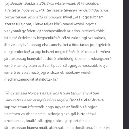
[5]
Bodzási Balázs a 2006-os vitatervezetről írt cikkében
kifejtette, hogy az új Ptk. tervezete tévesen minősíti fiduciárius
biztosítéknak az önálló zálogjogot,
mivel
„a)
a jogosult nem
szerez tulajdont, illetve teljes körű rendelkezési jogot a
vagyontárgy felett;
b)
érvényesülnek az adós-hitelező-többi
hitelező érdekeinek kiegyenlítését célzó zálogjogi szabályok,
illetve a nyilvánosság elve, amelyeket a fiduciárius jogügyletek
megkerülnek;
c)
„a jogi helyzet megkettőződése” csak a törvényi
járulékosság hiányából adódó lehetőség, de nem szükségszerű
ismérv, amely ellen az ilyen típusú zálogjogot hosszabb ideje
ismerő és alkalmazó jogrendszerek hatékony védelmi
mechanizmusokat alakítottak ki.”
[6]
Csizmazia Norbert és Gárdos István tanulmányukban
rámutattak ezen okfejtés tévességére.
Bodzási első érvével
kapcsolatban kifejtették, hogy ugyan az önálló zálogjog
esetében valóban nem tulajdonjog szolgál biztosítékul,
azonban az „önálló zálogjog dologi jogi tartalma, a
járulékosság hiánya miatt, akárcsak a tulajdonátruházás esetén,