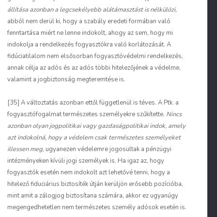
állítása azonban a legcsekélyebb alátámasztást is nélkülözi,
abból nem derül ki, hogy a szabály eredeti formában való
fenntartása miért ne lenne indokolt, ahogy az sem, hogy mi
indokolja a rendelkezés fogyasztókra való korlátozását. A
fidúciatilalom nem elsősorban fogyasztóvédelmi rendelkezés,
annak célja az adós és az adós többi hitelezőjének a védelme,
valamint a jogbiztonság megteremtése is.
[35] A változtatás azonban ettől függetlenül is téves. A Ptk. a
fogyasztófogalmat természetes személyekre szűkítette.
Nincs
azonban olyan jogpolitikai vagy gazdaságpolitikai indok, amely
azt indokolná, hogy a védelem csak természetes személyeket
illessen meg,
ugyanezen védelemre jogosultak a pénzügyi
intézményeken kívüli jogi személyek is. Ha igaz az, hogy
fogyasztók esetén nem indokolt azt lehetővé tenni, hogy a
hitelező fiduciárius biztosíték útján kerüljön erősebb pozícióba,
mint amit a zálogjog biztosítana számára, akkor ez ugyanúgy
megengedhetetlen nem természetes személy adósok esetén is.