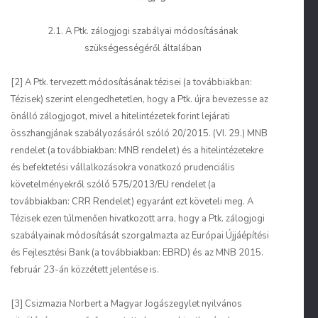
2.1. A Ptk. zálogjogi szabályai módosításának
szükségességéről általában
[2] A Ptk. tervezett módosításának tézisei (a továbbiakban:
Tézisek) szerint elengedhetetlen, hogy a Ptk. újra bevezesse az
önálló zálogjogot, mivel a hitelintézetek forint lejárati
összhangjának szabályozásáról szóló 20/2015. (VI. 29.) MNB
rendelet (a továbbiakban: MNB rendelet) és a hitelintézetekre
és befektetési vállalkozásokra vonatkozó prudenciális
követelményekről szóló 575/2013/EU rendelet (a
továbbiakban: CRR Rendelet) egyaránt ezt követeli meg. A
Tézisek ezen túlmenően hivatkozott arra, hogy a Ptk. zálogjogi
szabályainak módosítását szorgalmazta az Európai Újjáépítési
és Fejlesztési Bank (a továbbiakban: EBRD) és az MNB 2015.
február 23-án közzétett jelentése is.
[3] Csizmazia Norbert a Magyar Jogászegylet nyilvános