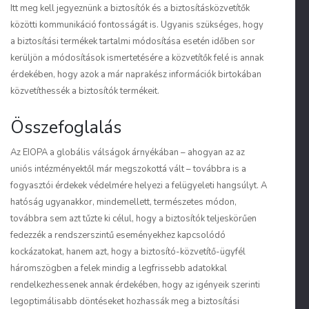
Itt meg kell jegyeznünk a biztosítók és a biztosításközvetítők
közötti kommunikáció fontosságát is. Ugyanis szükséges, hogy
a biztosítási termékek tartalmi módosítása esetén időben sor
kerüljön a módosítások ismertetésére a közvetítők felé is annak
érdekében, hogy azok a már naprakész információk birtokában
közvetíthessék a biztosítók termékeit.
Összefoglalás
Az EIOPA a globális válságok árnyékában – ahogyan az az
uniós intézményektől már megszokottá vált – továbbra is a
fogyasztói érdekek védelmére helyezi a felügyeleti hangsúlyt. A
hatóság ugyanakkor, mindemellett, természetes módon,
továbbra sem azt tűzte ki célul, hogy a biztosítók teljeskörűen
fedezzék a rendszerszintű eseményekhez kapcsolódó
kockázatokat, hanem azt, hogy a biztosító-közvetítő-ügyfél
háromszögben a felek mindig a legfrissebb adatokkal
rendelkezhessenek annak érdekében, hogy az igényeik szerinti
legoptimálisabb döntéseket hozhassák meg a biztosítási