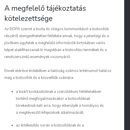
A megfelelő tájékoztatás
kötelezettsége
Az EIOPA szerint a tiszta és világos kommunikáció a biztosítók
részéről elengedhetetlen feltétele annak, hogy a jelenlegi és a
jövőbeni ügyfelek a megfelelő információk birtokában valós
képet alakíthassanak ki magukban a biztosítási termékek és a
rendszerszintű események viszonyáról.
Ennek elérése érdekében a hatóság számos kritériumot határoz
meg a biztosítók és a közvetítők számára:
a kizárt kockázatoknak a szerződéses feltételekben
történő megfogalmazásakor a biztosítóknak
törekedniük kell arra, hogy elkerüljék a homályos és
a megtévesztő kifejezések alkalmazását;
az értékesítés során a biztosítóknak és a