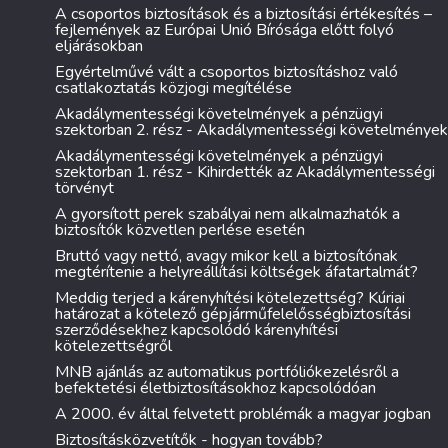
A csoportos biztosítások és a biztosítási értékesítés –
fejlemények az Európai Unió Bírósága előtt folyó
eljárásokban
Egyértelművé vált a csoportos biztosításhoz való
csatlakoztatás közjogi megítélése
Akadálymentességi követelmények a pénzügyi
szektorban 2. rész - Akadálymentességi követelmények
Akadálymentességi követelmények a pénzügyi
szektorban 1. rész - Kihirdették az Akadálymentességi
törvényt
A gyorsított perek szabályai nem alkalmazhatók a
biztosítók közvetlen perlése esetén
Bruttó vagy nettó, avagy mikor kell a biztosítónak
megtérítenie a helyreállítási költségek áfatartalmát?
Meddig terjed a kárenyhítési kötelezettség? Kúriai
határozat a kötelező gépjárműfelelősségbiztosítási
szerződésekhez kapcsolódó kárenyhítési
kötelezettségről
MNB ajánlás az automatikus portfóliókezelésről a
befektetési életbiztosításokhoz kapcsolódóan
A 2000. év által felvetett problémák a magyar jogban
Biztosításközvetítők - hogyan tovább?