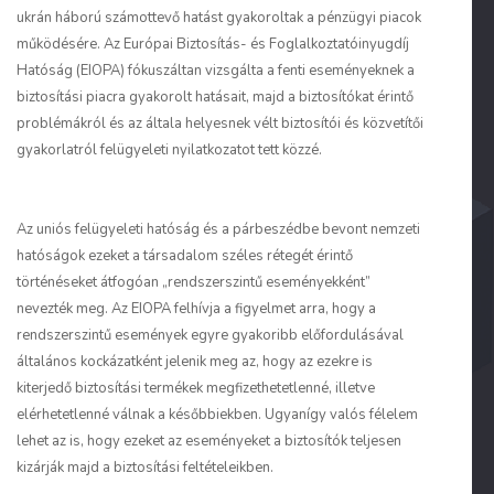
ukrán háború számottevő hatást gyakoroltak a pénzügyi piacok
működésére. Az Európai Biztosítás- és Foglalkoztatóinyugdíj
Hatóság (EIOPA) fókuszáltan vizsgálta a fenti eseményeknek a
biztosítási piacra gyakorolt hatásait, majd a biztosítókat érintő
problémákról és az általa helyesnek vélt biztosítói és közvetítői
gyakorlatról felügyeleti nyilatkozatot tett közzé.
Az uniós felügyeleti hatóság és a párbeszédbe bevont nemzeti
hatóságok ezeket a társadalom széles rétegét érintő
történéseket átfogóan „rendszerszintű eseményekként”
nevezték meg. Az EIOPA felhívja a figyelmet arra, hogy a
rendszerszintű események egyre gyakoribb előfordulásával
általános kockázatként jelenik meg az, hogy az ezekre is
kiterjedő biztosítási termékek megfizethetetlenné, illetve
elérhetetlenné válnak a későbbiekben. Ugyanígy valós félelem
lehet az is, hogy ezeket az eseményeket a biztosítók teljesen
kizárják majd a biztosítási feltételeikben.