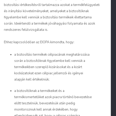
biztosítási értékesítésről tartalmazza azokat a termékfelügyeleti
és irányítási követelményeket, amelyeket a biztosítóknak
figyelembe kell venniük a biztosítási termékeik élettartama
során. Ideértendő a termékek jóváhagyási folyamata és azok
rendszeres felülvizsgálata is.
Ehhez kapcsolódóan az EIOPA kimondta, hogy:
a biztosítási termékek célpiacának meghatározása
során a biztosítóknak figyelembe kell venniük a
termékeikben szereplő kizárásokat és a kizárt
kockázatokat ezen célpiac jellemzői és igényei
alapján kell értékelniük;
a biztosítóknak a termékeiket és a
termékismertetőiket azok piacra történő bevezetése
előtt tesztelniük, bevezetésük után pedig
monitorozniuk kell annak érdekében, hogy
ellenőrizhessék azt, hogy a célpiac számára