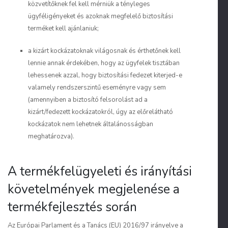
közvetítőknek fel kell mérniük a tényleges
ügyféligényeket és azoknak megfelelő biztosítási
terméket kell ajánlaniuk;
a kizárt kockázatoknak világosnak és érthetőnek kell
lennie annak érdekében, hogy az ügyfelek tisztában
lehessenek azzal, hogy biztosítási fedezet kiterjed-e
valamely rendszerszintű eseményre vagy sem
(amennyiben a biztosító felsorolást ad a
kizárt/fedezett kockázatokról, úgy az előrelátható
kockázatok nem lehetnek általánosságban
meghatározva).
A termékfelügyeleti és irányítási
követelmények megjelenése a
termékfejlesztés során
Az Európai Parlament és a Tanács (EU) 2016/97 irányelve a