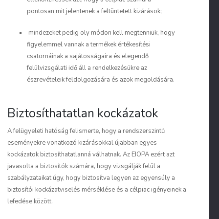
pontosan mit jelentenek a feltüntetett kizárások;
mindezeket pedig oly módon kell megtenniük, hogy
figyelemmel vannak a termékek értékesítési
csatornáinak a sajátosságaira és elegendő
felülvizsgálati idő áll a rendelkezésükre az
észrevételeik feldolgozására és azok megoldására.
Biztosíthatatlan kockázatok
A felügyeleti hatóság felismerte, hogy a rendszerszintű
eseményekre vonatkozó kizárásokkal újabban egyes
kockázatok biztosíthatatlanná válhatnak. Az EIOPA ezért azt
javasolta a biztosítók számára, hogy vizsgálják felül a
szabályzataikat úgy, hogy biztosítva legyen az egyensúly a
biztosítói kockázatviselés mérséklése és a célpiac igényeinek a
lefedése között.