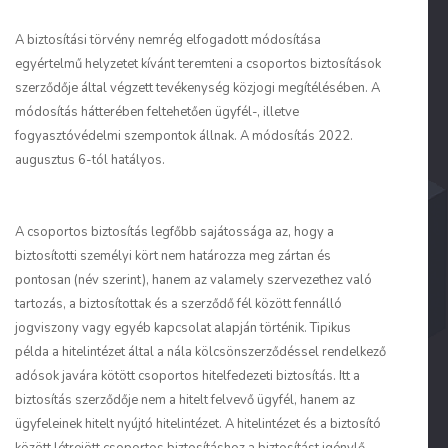
A biztosítási törvény nemrég elfogadott módosítása
egyértelmű helyzetet kívánt teremteni a csoportos biztosítások
szerződője által végzett tevékenység közjogi megítélésében. A
módosítás hátterében feltehetően ügyfél-, illetve
fogyasztóvédelmi szempontok állnak. A módosítás 2022.
augusztus 6-tól hatályos.
A csoportos biztosítás legfőbb sajátossága az, hogy a
biztosítotti személyi kört nem határozza meg zártan és
pontosan (név szerint), hanem az valamely szervezethez való
tartozás, a biztosítottak és a szerződő fél között fennálló
jogviszony vagy egyéb kapcsolat alapján történik. Tipikus
példa a hitelintézet által a nála kölcsönszerződéssel rendelkező
adósok javára kötött csoportos hitelfedezeti biztosítás. Itt a
biztosítás szerződője nem a hitelt felvevő ügyfél, hanem az
ügyfeleinek hitelt nyújtó hitelintézet. A hitelintézet és a biztosító