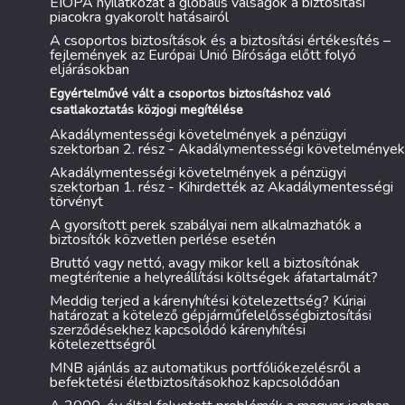
EIOPA nyilatkozat a globális válságok a biztosítási
piacokra gyakorolt hatásairól
A csoportos biztosítások és a biztosítási értékesítés –
fejlemények az Európai Unió Bírósága előtt folyó
eljárásokban
Egyértelművé vált a csoportos biztosításhoz való
csatlakoztatás közjogi megítélése
Akadálymentességi követelmények a pénzügyi
szektorban 2. rész - Akadálymentességi követelmények
Akadálymentességi követelmények a pénzügyi
szektorban 1. rész - Kihirdették az Akadálymentességi
törvényt
A gyorsított perek szabályai nem alkalmazhatók a
biztosítók közvetlen perlése esetén
Bruttó vagy nettó, avagy mikor kell a biztosítónak
megtérítenie a helyreállítási költségek áfatartalmát?
Meddig terjed a kárenyhítési kötelezettség? Kúriai
határozat a kötelező gépjárműfelelősségbiztosítási
szerződésekhez kapcsolódó kárenyhítési
kötelezettségről
MNB ajánlás az automatikus portfóliókezelésről a
befektetési életbiztosításokhoz kapcsolódóan