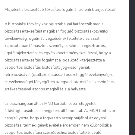
Mit jelent a biztosításértékesítés fogalmának fenti kiterjesztése?
A biztosítási törvény közjogi szabályai határozzák meg a
biztosításértékesítést magában foglaló biztosításközvetítői
tevékenység fogalmát, végzésének feltételeit, az azzal
kapcsolatban támasztott személyi, szakmai, regisztrációs,
ügyféltájékoztatási és egyéb követelményeket. Azzal, hogy a
biztosításértékesítés fogalmát a jogalkotó kiterjesztette a
csoportos biztosítás biztosítotti jogviszonyainak
létrehozásával (csatlakoztatással) összefüggő tevékenységre,
e tevékenységet lényegében az egyedi biztosítási szerződések
értékesítésével azonos megítélés alá helyezte.
Ez összhangban áll az MNB korábbi eseti felügyeleti
állásfoglalásaiban is megjelent állásponttal. Az MNB többször
hangsúlyozta, hogy a fogyasztó szempontjából az egyéni
biztosítási termék igénybevétele érdemben nem különbözik a
csoportos biztosítási szerződéshez biztosítottként való