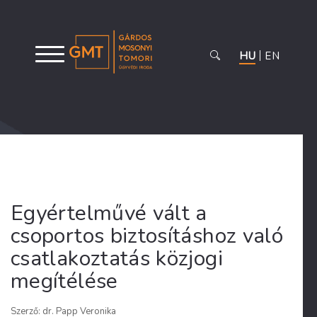
HU
EN
Egyértelművé vált a
csoportos biztosításhoz való
csatlakoztatás közjogi
megítélése
Szerző: dr. Papp Veronika