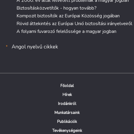
A 2000. év által felvetett problémák a magyar jogban
Biztosításközvetítők - hogyan tovább?
Kompozit biztosítók az Európai Közösség jogában
Rövid áttekintés az Európai Unió biztosítási irányelveiről
A folyami fuvarozó felelőssége a magyar jogban
Angol nyelvű cikkek
Főoldal
Hírek
Irodánkról
Munkatársaink
Publikációk
Tevékenységeink