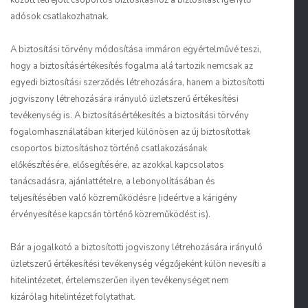
között létrejött csoportos biztosításhoz a biztosítást igénylő
adósok csatlakozhatnak.
A biztosítási törvény módosítása immáron egyértelművé teszi,
hogy a biztosításértékesítés fogalma alá tartozik nemcsak az
egyedi biztosítási szerződés létrehozására, hanem a biztosítotti
jogviszony létrehozására irányuló üzletszerű értékesítési
tevékenység is. A biztosításértékesítés a biztosítási törvény
fogalomhasználatában kiterjed különösen az új biztosítottak
csoportos biztosításhoz történő csatlakozásának
előkészítésére, elősegítésére, az azokkal kapcsolatos
tanácsadásra, ajánlattételre, a lebonyolításában és
teljesítésében való közreműködésre (ideértve a kárigény
érvényesítése kapcsán történő közreműködést is).
Bár a jogalkotó a biztosítotti jogviszony létrehozására irányuló
üzletszerű értékesítési tevékenység végzőjeként külön nevesíti a
hitelintézetet, értelemszerűen ilyen tevékenységet nem
kizárólag hitelintézet folytathat.