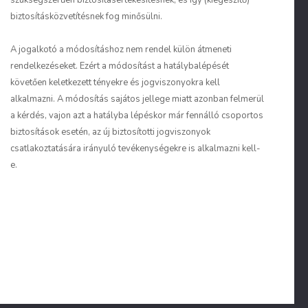
szükségszerűen biztosításértékesítésnek, és így (kiegészítő)
biztosításközvetítésnek fog minősülni.
A jogalkotó a módosításhoz nem rendel külön átmeneti
rendelkezéseket. Ezért a módosítást a hatálybalépését
követően keletkezett tényekre és jogviszonyokra kell
alkalmazni. A módosítás sajátos jellege miatt azonban felmerül
a kérdés, vajon azt a hatályba lépéskor már fennálló csoportos
biztosítások esetén, az új biztosítotti jogviszonyok
csatlakoztatására irányuló tevékenységekre is alkalmazni kell-
e.