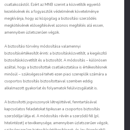
csatlakozástól. Ezért az MNB szerint a közvetítők egyenlő
kezelésének és a fogyasztók védelmének követelménye
megkívánja, hogy az közjogilag a biztosítási szerződés
megkötésének elősegítésével azonos megítélés alá essen,
amennyiben üzletszerűen végzik.
A biztosítási törvény módosítása valamennyi
biztosításértékesítőt érinti: a biztosításközvetítőt, a kiegészítő
biztosításközvetítőt és a biztosítót. A módosítás – különösen
azáltal, hogy a biztosítottak csatlakoztatása is értékesítésnek
minősül – szükségessé teheti ezen piaci szereplők számára a
csoportos biztosítás biztosítottaival szemben eddig
alkalmazott gyakorlat és folyamatok felülvizsgálatát is.
A biztosítotti jogviszonyok létrejöttével, fenntartásával
kapcsolatos feladatokat tipikusan a csoportos biztosítás
szerződője látja el. A módosítás révén a szerződő fél (pl.
hitelintézet) e tevékenysége, amennyiben üzletszerűen végzik,