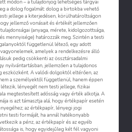
ett módon – a tulajdonjog lehetséges tárgyai
g a dolog fogalmát: dolog a birtokba vehető
 testi jellege a kiterjedésen, körülhatároltságon
 hogy jellemző vonásait és értékét jellemzően
 tulajdonságai (anyaga, mérete, kidolgozottsága,
 és mennyisége) határozzák meg. Szintén a testi
ogalanyoktól függetlenül létező, egy adott
v vagyon­elemek, amelyek a rendelkezésre álló
ásuk pedig csökkenti az össztársadalmi
y nyilvántartásban, jellemzően a tulajdonos
szközként. A valódi dolgoktól eltérően, az
z nem a személyektől függetlenül, hanem éppen
tezik, lényegét nem testi jellege, fizikai
tala megtestesített adósság vagy érték alkotja. A
ája is azt támasztja alá, hogy értékpapír esetén
ényegéhez; az értékpapír, lényegi jogi
tni testi formáját, ha annál hatékonyabb
vetkezik a pénz, az értékpapír és az egyéb
tossága is, hogy egyidejűleg két fél vagyoni