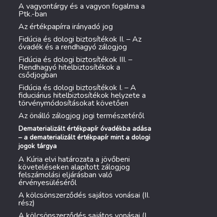
A vagyontárgy és a vagyon fogalma a
Ptk.-ban
Az értékpapírra irányadó jog
Fidúcia és dologi biztosítékok II. – Az
óvadék és a rendhagyó zálogjog
Fidúcia és dologi biztosítékok III. –
Rendhagyó hitelbiztosítékok a
csődjogban
Fidúcia és dologi biztosítékok I. – A
fiduciárius hitelbiztosítékok helyzete a
törvénymódosításokat követően
Az önálló zálogjog jogi természetéről
Dematerializált értékpapír óvadékba adása
– a dematerializált értékpapír mint a dologi
jogok tárgya
A Kúria elvi határozata a jövőbeni
követeléseken alapított zálogjog
felszámolási eljárásban való
érvényesüléséről
A kölcsönszerződés sajátos vonásai (II.
rész)
A kölcsönszerződés sajátos vonásai (I.