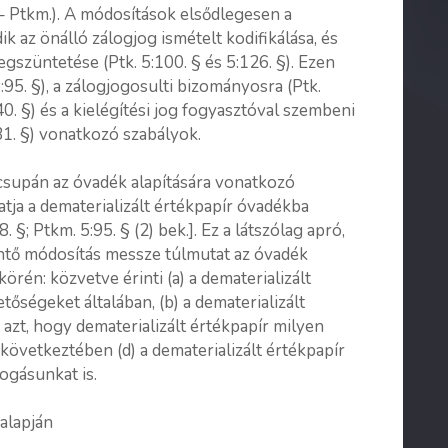
ai – Ptkm.). A módosítások elsődlegesen a
ik az önálló zálogjog ismételt kodifikálása, és
szüntetése (Ptk. 5:100. § és 5:126. §). Ezen
5:95. §), a zálogjogosulti bizományosra (Ptk.
140. §) és a kielégítési jog fogyasztóval szembeni
131. §) vonatkozó szabályok.
 csupán az óvadék alapítására vonatkozó
tja a dematerializált értékpapír óvadékba
 §; Ptkm. 5:95. § (2) bek.]. Ez a látszólag apró,
ntő módosítás messze túlmutat az óvadék
örén: közvetve érinti (a) a dematerializált
őségeket általában, (b) a dematerializált
) azt, hogy dematerializált értékpapír milyen
következtében (d) a dematerializált értékpapír
fogásunkat is.
 alapján