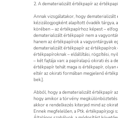
2. A dematerializált értékpapír az értékpapí
Annak vizsgálatakor, hogy dematerializált 
kézizálogjogként alapított óvadék tárgya, 
körében – az értékpapírhoz képest – elfogla
dematerializált értékpapír nem a vagyontá
hanem az értékpapírok a vagyontárgyak eg
dematerializált értékpapír az értékpapírok 
értékpapíroknak – előállítási, rögzítési, n
– két fajtája van: a papíralapú okirati és a 
értékpapír tehát maga is értékpapír, olyan 
eltér az okirati formában megjelenő értékpap
bek.].
Abból, hogy a dematerializált értékpapír az
hogy amikor a törvény megkülönböztetés né
akkor e rendelkezés kiterjed mind az okirat
Ennek megfelelően, a Ptk. értékpapírjogi s
Általános szabályok, a módosítást követően