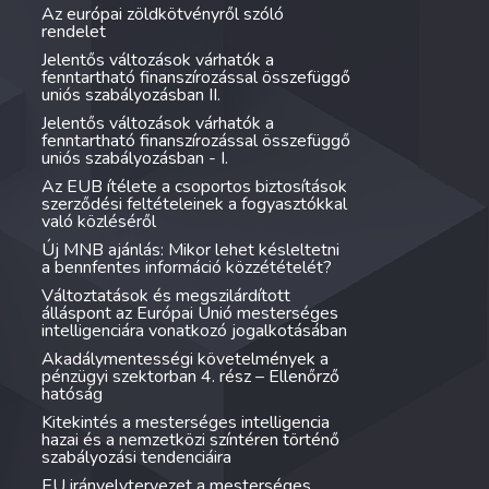
Az európai zöldkötvényről szóló
rendelet
Jelentős változások várhatók a
fenntartható finanszírozással összefüggő
uniós szabályozásban II.
Jelentős változások várhatók a
fenntartható finanszírozással összefüggő
uniós szabályozásban - I.
Az EUB ítélete a csoportos biztosítások
szerződési feltételeinek a fogyasztókkal
való közléséről
Új MNB ajánlás: Mikor lehet késleltetni
a bennfentes információ közzétételét?
Változtatások és megszilárdított
álláspont az Európai Unió mesterséges
intelligenciára vonatkozó jogalkotásában
Akadálymentességi követelmények a
pénzügyi szektorban 4. rész – Ellenőrző
hatóság
Kitekintés a mesterséges intelligencia
hazai és a nemzetközi színtéren történő
szabályozási tendenciáira
EU irányelvtervezet a mesterséges