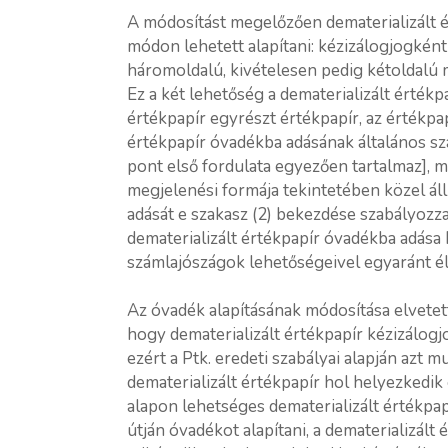
A módosítást megelőzően dematerializált 
módon lehetett alapítani: kézizálogjogkén
háromoldalú, kivételesen pedig kétoldalú me
Ez a két lehetőség a dematerializált értékpa
értékpapír egyrészt értékpapír, az értékpap
értékpapír óvadékba adásának általános sza
pont első fordulata egyezően tartalmaz], 
megjelenési formája tekintetében közel á
adását e szakasz (2) bekezdése szabályozza]
dematerializált értékpapír óvadékba adása 
számlajószágok lehetőségeivel egyaránt éln
Az óvadék alapításának módosítása elvetette
hogy dematerializált értékpapír kézizálog
ezért a Ptk. eredeti szabályai alapján azt 
dematerializált értékpapír hol helyezkedi
alapon lehetséges dematerializált értékpap
útján óvadékot alapítani, a dematerializál