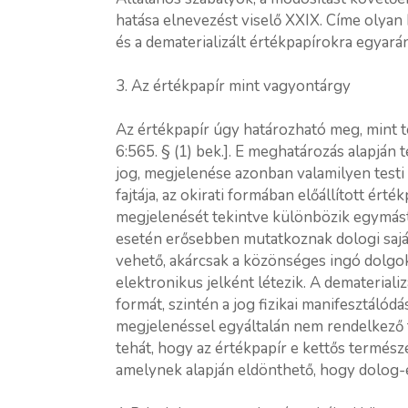
hatása elnevezést viselő XXIX. Címe olyan 
és a dematerializált értékpapírokra egyará
3. Az értékpapír mint vagyontárgy
Az értékpapír úgy határozható meg, mint tes
6:565. § (1) bek.]. E meghatározás alapján 
jog, megjelenése azonban valamilyen testi 
fajtája, az okirati formában előállított érté
megjelenését tekintve különbözik egymástól
esetén erősebben mutatkoznak dologi saját
vehető, akárcsak a közönséges ingó dolgok,
elektronikus jelként létezik. A demateriali
formát, szintén a jog fizikai manifesztálód
megjelenéssel egyáltalán nem rendelkező t
tehát, hogy az értékpapír e kettős termész
amelynek alapján eldönthető, hogy dolog-e