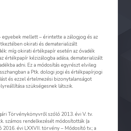
egyebek mellett – érintette a zálogjog és az
tkeztében okirati és dematerializált
ék: míg okirati értékpapír esetén az óvadék
az értékpapír kézizálogba adása, dematerializált
dékba adni. Ez a módosítás egyrészt elvileg
szhangban a Ptk. dologi jogi és értékpapírjogi
dást és ezzel értelmezési bizonytalanságot
yreállítása szükségesnek látszik.
ári Törvénykönyvről szóló 2013. évi V. tv.
Ptk. számos rendelkezését módosították (a
2016. évi LXXVII. törvény – Módosító tv.; a