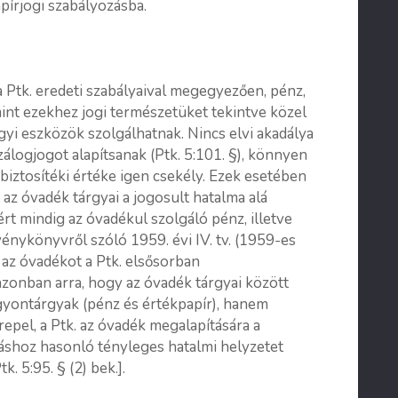
apírjogi szabályozásba.
 a Ptk. eredeti szabályaival megegyezően, pénz,
mint ezekhez jogi természetüket tekintve közel
gyi eszközök szolgálhatnak. Nincs elvi akadálya
álogjogot alapítsanak (Ptk. 5:101. §), könnyen
biztosítéki értéke igen csekély. Ezek esetében
 az óvadék tárgyai a jogosult hatalma alá
ért mindig az óvadékul szolgáló pénz, illetve
vénykönyvről szóló 1959. évi IV. tv. (1959-es
s az óvadékot a Ptk. elsősorban
azonban arra, hogy az óvadék tárgyai között
yontárgyak (pénz és értékpapír), hanem
repel, a Ptk. az óvadék megalapítására a
láshoz hasonló tényleges hatalmi helyzetet
. 5:95. § (2) bek.].