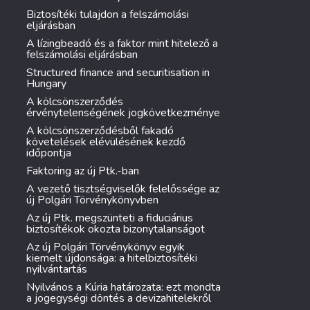
Biztosítéki tulajdon a felszámolási
eljárásban
A lízingbeadó és a faktor mint hitelező a
felszámolási eljárásban
Structured finance and securitisation in
Hungary
A kölcsönszerződés
érvénytelenségének jogkövetkezménye
A kölcsönszerződésből fakadó
követelések elévülésének kezdő
időpontja
Faktoring az új Ptk.-ban
A vezető tisztségviselők felelőssége az
új Polgári Törvénykönyvben
Az új Ptk. megszünteti a fiduciárius
biztosítékok okozta bizonytalanságot
Az új Polgári Törvénykönyv egyik
kiemelt újdonsága: a hitelbiztosítéki
nyilvántartás
Nyilvános a Kúria határozata: ezt mondta
a jogegységi döntés a devizahitelekről