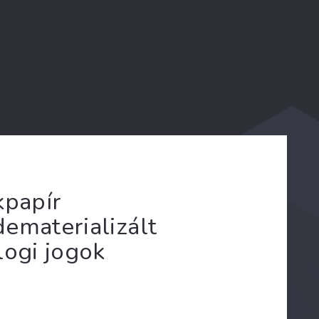
kpapír
ematerializált
logi jogok