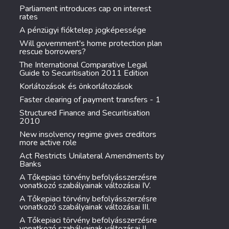
Parliament introduces cap on interest
rates
A pénzügyi fióktelep jogképessége
Will government's home protection plan
rescue borrowers?
The International Comparative Legal
Guide to Securitisation 2011 Edition
Korlátozások és önkorlátozások
Faster clearing of payment transfers - 1
Structured Finance and Securitisation
2010
New insolvency regime gives creditors
more active role
Act Restricts Unilateral Amendments by
Banks
A Tőkepiaci törvény befolyásszerzésre
vonatkozó szabályainak változásai IV.
A Tőkepiaci törvény befolyásszerzésre
vonatkozó szabályainak változásai III.
A Tőkepiaci törvény befolyásszerzésre
vonatkozó szabályainak változásai II.