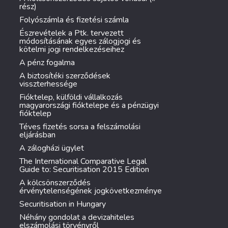
rész)
Folyószámla és fizetési számla
Észrevételek a Ptk. tervezett
módosításának egyes zálogjogi és
kötelmi jogi rendelkezéseihez
A pénz fogalma
A biztosítéki szerződések
visszterhessége
Fióktelep, külföldi vállalkozás
magyarországi fióktelepe és a pénzügyi
fióktelep
Téves fizetés sorsa a felszámolási
eljárásban
A zálogházi ügylet
The International Comparative Legal
Guide to: Securitisation 2015 Edition
A kölcsönszerződés
érvénytelenségének jogkövetkezménye
Securitisation in Hungary
Néhány gondolat a devizahiteles
elszámolási törvényről