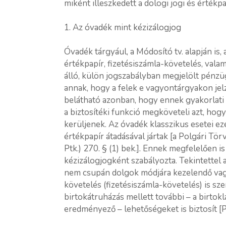
miként illeszkedett a dologi jogi és értékp
1. Az óvadék mint kézizálogjog
Óvadék tárgyául, a Módosító tv. alapján is,
értékpapír, fizetésiszámla-követelés, vala
álló, külön jogszabályban megjelölt pénzü
annak, hogy a felek e vagyontárgyakon jelz
belátható azonban, hogy ennek gyakorlati 
a biztosítéki funkció megköveteli azt, hogy
kerüljenek. Az óvadék klasszikus esetei ez
értékpapír átadásával jártak [a Polgári Tör
Ptk.) 270. § (1) bek.]. Ennek megfelelően i
kézizálogjogként szabályozta. Tekintettel 
nem csupán dolgok módjára kezelendő vag
követelés (fizetésiszámla-követelés) is sze
birtokátruházás mellett további – a birtok
eredményező – lehetőségeket is biztosít [Ptk