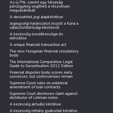
Az új Ptk. szerint egy társaság
pénzügyileg segítheti a részvényei
megvásárlását
A devizahitel jogi alapkérdései
Jogegységi határozatot hozott a Kúria a
választottbírósági kikötésről
A kezesség esedékessége és
elévülése
A unique financial transaction act
The new Hungarian financial conciliatory
body
The International Comparative Legal
Guide to Securitisation 2012 Edition
Financial disputes body scores early
successes, but controversies remain
Supreme Court rules on unilateral
amendment of loan contracts
Supreme Court dismisses claim against
distributor of Lehman notes
A kezesség aktuális kérdései
A kezesség néhány gyakorlati kérdése