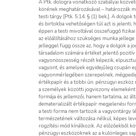
A Ptk. dologra vonatkozó szabályai közvet
körének meghatározásával – határozzák me
testi tárgy [Ptk. 5:14. § (1) bek.]. A dolgok
és birtokba vehetőségen túl azt is jelenti,
éppen a testi mivoltával összefüggő fizikai
az előállításához szükséges munka jellege
jelleggel függ össze az, hogy a dolgok a j
társadalom számára értéket jelentő pozití
vagyonösszesség részét képezik, elpusztul
vagyont, és amelyek egyidejűleg csupán eg
vagyonmérlegében szerepelnek, mégpedig e
értékpapír és a többi ún. pénzügyi eszkö
a személyek közötti jogviszony elemeként lé
formája és jellemzői, hanem tartalma, az ál
dematerializált értékpapír megjelenési form
a testi forma nem tartozik a vagyontárgy l
természetének változása nélkül, képes leve
rögzítési mód kínálkozik. Az előzőekből kö
pénzügyi eszközöknek az a különleges sajá