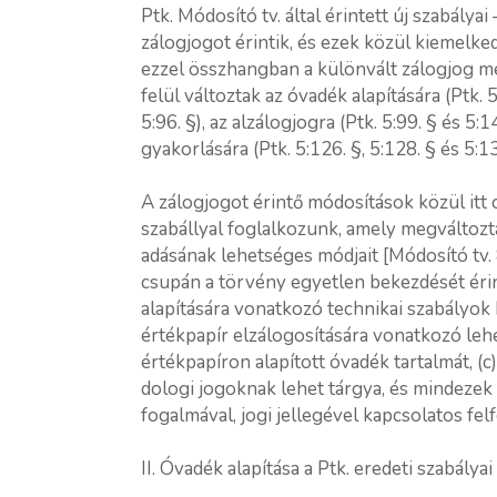
Ptk. Módosító tv. által érintett új szabály
zálogjogot érintik, és ezek közül kiemelked
ezzel összhangban a különvált zálogjog meg
felül változtak az óvadék alapítására (Ptk. 
5:96. §), az alzálogjogra (Ptk. 5:99. § és 5:
gyakorlására (Ptk. 5:126. §, 5:128. § és 5:
A zálogjogot érintő módosítások közül itt
szabállyal foglalkozunk, amely megváltozta
adásának lehetséges módjait [Módosító tv. 8.
csupán a törvény egyetlen bekezdését éri
alapítására vonatkozó technikai szabályok k
értékpapír elzálogosítására vonatkozó lehet
értékpapíron alapított óvadék tartalmát, (c
dologi jogoknak lehet tárgya, és mindezek 
fogalmával, jogi jellegével kapcsolatos fel
II. Óvadék alapítása a Ptk. eredeti szabályai