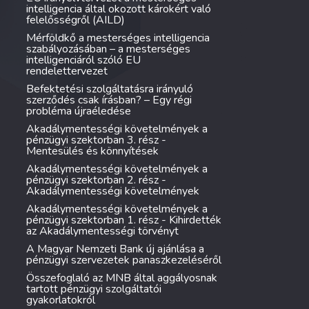
intelligencia által okozott károkért való
felelősségről (AILD)
Mérföldkő a mesterséges intelligencia
szabályozásában – a mesterséges
intelligenciáról szóló EU
rendelettervezet
Befektetési szolgáltatásra irányuló
szerződés csak írásban? – Egy régi
probléma újraéledése
Akadálymentességi követelmények a
pénzügyi szektorban 3. rész -
Mentesülés és könnyítések
Akadálymentességi követelmények a
pénzügyi szektorban 2. rész -
Akadálymentességi követelmények
Akadálymentességi követelmények a
pénzügyi szektorban 1. rész - Kihirdették
az Akadálymentességi törvényt
A Magyar Nemzeti Bank új ajánlása a
pénzügyi szervezetek panaszkezeléséről
Összefoglaló az MNB által aggályosnak
tartott pénzügyi szolgáltatói
gyakorlatokról