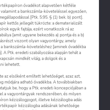
értékpapíron óvadékot alapvetően kétféle
t valamint a bankszámla-követeléssel egyezően,
gállapodással [Ptk. 5:95. § (1) bek. b) pont].
pír kettős jellegét tükrözte: a dematerializált
írok egyik fajtája, ezért vonatkozik rá az
bálya [amit ugyane bekezdés a) pontja és a b)
másrészt viszont olyan vagyontárgy, amely
ll a bankszámla-követeléshez [aminek óvadékba
. A Ptk. eredeti szabályozása alapján tehát a
kapcsán mindkét világ, a dolgok és a
i lehetett.
 az elsőként említett lehetőséget, azaz azt,
jog módjára adható óvadékba. A továbbiakban
mutatjuk be, hogy a Ptk. eredeti koncepciójában a
k el a vagyontárgyak rendszerében, és milyen
íron kézizálogjogot, illetve kézizálogba adás
t értékpapír kézizálogba adásának lehetősége