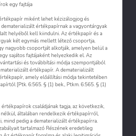
rok egy fajtája
értékpapír miként lehet kézizálogjog és
a dematerializált értékpapírnak a vagyontárgyak
lt helyéből kell kiindulni. Az értékpapír és a
rgyak két egymás mellett létező csoportja,
y nagyobb csoportját alkotják, amelyen belül a
egy sajátos fajtájaként helyezkedik el. Az
yilvántartási és továbbítási módja szempontjából
dematerializált értékpapír. A dematerializált
értékpapír, amely előállítási módja tekintetében
írtól [Ptk. 6:565. § (1) bek., Ptkm. 6:565. § (1)
 értékpapírok családjának tagja, az következik,
lkül, általában rendelkezik értékpapírról,
i, mind pedig a dematerializált értékpapírra.
zabályait tartalmazó Részének eredetileg
 Az értékpapír fogalma és alaki legitimációs