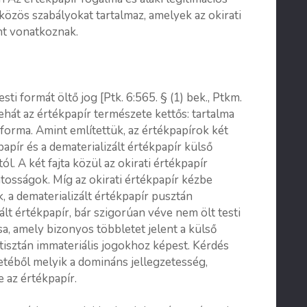
közös szabályokat tartalmaz, amelyek az okirati
nt vonatkoznak.
ti formát öltő jog [Ptk. 6:565. § (1) bek., Ptkm.
tehát az értékpapír természete kettős: tartalma
forma. Amint említettük, az értékpapírok két
kpapír és a dematerializált értékpapír külső
. A két fajta közül az okirati értékpapír
osságok. Míg az okirati értékpapír kézbe
 a dematerializált értékpapír pusztán
zált értékpapír, bár szigorúan véve nem ölt testi
ása, amely bizonyos többletet jelent a külső
isztán immateriális jogokhoz képest. Kérdés
etéből melyik a domináns jellegzetesség,
 az értékpapír.