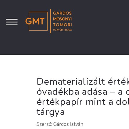
Dematerializált érté
óvadékba adása – a d
értékpapír mint a do
tárgya
Szerző: Gárdos István