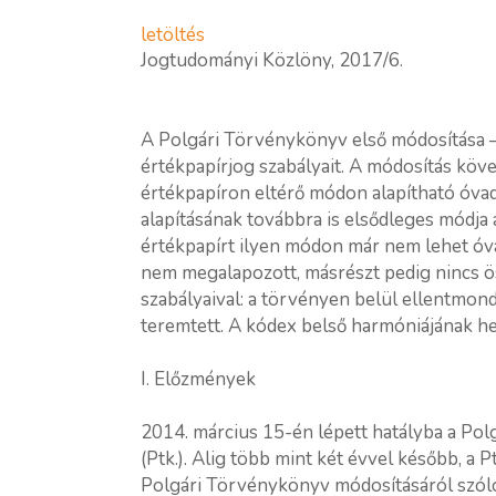
letöltés
Jogtudományi Közlöny, 2017/6.
A Polgári Törvénykönyv első módosítása – 
értékpapírjog szabályait. A módosítás köve
értékpapíron eltérő módon alapítható óvad
alapításának továbbra is elsődleges módja 
értékpapírt ilyen módon már nem lehet óva
nem megalapozott, másrészt pedig nincs ös
szabályaival: a törvényen belül ellentmon
teremtett. A kódex belső harmóniájának hel
I. Előzmények
2014. március 15-én lépett hatályba a Polg
(Ptk.). Alig több mint két évvel később, a 
Polgári Törvénykönyv módosításáról szóló 