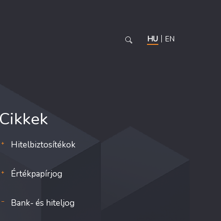
HU
EN
Cikkek
Hitelbiztosítékok
Értékpapírjog
Bank- és hiteljog