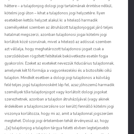
háttere – a tulajdonjog dologi jogi tartalmának érintése nélkül,
kötelmi jogi úton – kihat a tulajdonos jogi helyzetére. Ilyen
esetekben kettős helyzet alakul ki: a hitelező harmadik
személyekkel szemben az átruházott tulajdonjoggal járó teljes
hatalmat megszerzi, azonban tulajdonosi jogai kötelmi jogi
korlátok közé szorulnak, mivel a hitelező az adóssal szemben
azt vállalja, hogy meghatározott tulajdonosi jogait csak a
szerződésben rögzített feltételek bekövetkezte esetén fogja
gyakorolni. Ezeket az eseteket nevezzük fiduciárius tulajdonnak,
amelynek két fő formája a vagyonkezelési és a biztosítéki célú
tulajdon. Mindkét esetben a dologi jogi tulajdonos a külvilág
felé teljes jogú tulajdonosként lép fel, azaz jóhiszemű harmadik
személyek tőle tulajdonjogot vagy korlátolt dologi jogokat
szerezhetnek, azonban a tulajdon átruházójával (vagy akinek
érdekében a tulajdonszerzésre sor került) fennálló kötelmi jogi
viszonya korlátozza, hogy mi az, amit a tulajdonnal jogszerűen
megtehet. Dologi jogi értelemben tehát érvényesül az, hogy
„[a] tulajdonjog a tulajdon tárgya feletti elvben legteljesebb