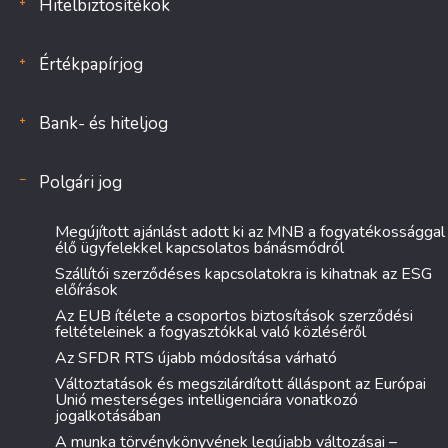
Hitelbiztosítékok
Értékpapírjog
Bank- és hiteljog
Polgári jog
Megújított ajánlást adott ki az MNB a fogyatékossággal
élő ügyfelekkel kapcsolatos bánásmódról
Szállítói szerződéses kapcsolatokra is kihatnak az ESG
előírások
Az EUB ítélete a csoportos biztosítások szerződési
feltételeinek a fogyasztókkal való közléséről
Az SFDR RTS újabb módosítása várható
Változtatások és megszilárdított álláspont az Európai
Unió mesterséges intelligenciára vonatkozó
jogalkotásában
A munka törvénykönyvének legújabb változásai –