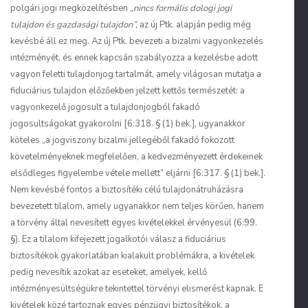
polgári jogi megközelítésben
„
nincs formális dologi jogi
tulajdon és gazdasági tulajdon”,
az új Ptk. alapján pedig még
kevésbé áll ez meg. Az új Ptk. bevezeti a bizalmi vagyonkezelés
intézményét, és ennek kapcsán szabályozza a kezelésbe adott
vagyon feletti tulajdonjog tartalmát, amely világosan mutatja a
fiduciárius tulajdon előzőekben jelzett kettős természetét: a
vagyonkezelő jogosult a tulajdonjogból fakadó
jogosultságokat gyakorolni [6:318. § (1) bek.], ugyanakkor
köteles „a jogviszony bizalmi jellegéből fakadó fokozott
követelményeknek megfelelően, a kedvezményezett érdekeinek
elsődleges figyelembe vétele mellett” eljárni [6:317. § (1) bek.].
Nem kevésbé fontos a biztosítéki célú tulajdonátruházásra
bevezetett tilalom, amely ugyanakkor nem teljes körűen, hanem
a törvény által nevesített egyes kivételekkel érvényesül (6:99.
§). Ez a tilalom kifejezett jogalkotói válasz a fiduciárius
biztosítékok gyakorlatában kialakult problémákra, a kivételek
pedig nevesítik azokat az eseteket, amelyek, kellő
intézményesültségükre tekintettel törvényi elismerést kapnak. E
kivételek közé tartoznak egyes pénzügyi biztosítékok, a