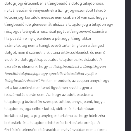
dologi jogi értelemben a lízingbeadó a dolog tulajdonosa,
nyilvánvalóan érvényesülnek a lízing-jogviszonyból fakadó
kötelmi jogi korlátok; messze nem csak arról van szó, hogy a
lízingbeadó ideiglenesen átruházza a tulajdonjog a tulajdon egy
részjogosítványát, a használat jogát a lízingbevevő számára.
Ha pusztán ennyit jelentene a pénzügyi lízing, akkor
számvitelileg nem a lízingbevevő tartaná nyilván a lízingelt
dolgot, nem ő számolna el utána értékcsökkenést, és nem ő
viselné a dologgal kapcsolatos tulajdonosi kockázatot. A
szerzők is elismerik, hogy
„
a lízingbeadónak a lízingtárgyon
fennálló tulajdonjoga egy speciális biztosítékot nyújt a
lízingbeadó részére”.
Amit mi mondunk, az csupán annyi, hogy
ezt a körülményt nem lehet figyelmen kívül hagyni a
felszámolás során sem. Az, hogy az adott esetben a
tulajdonjog biztosítéki szerepet tölt be, annyit jelent, hogy a
tulajdonos joga célhoz kötött, időben és tartalmában
korlátozott jog; a jog tényleges tartalma az, hogy hitelezési
biztosíték, és a tulajdon e hitelezési biztosíték formája. A
fizetésképtelenségi eljárásokban nyilvánvalóan nem a forma,