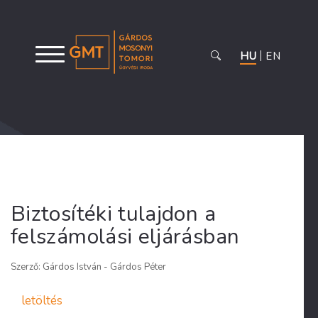
HU
EN
Biztosítéki tulajdon a
felszámolási eljárásban
Szerző: Gárdos István - Gárdos Péter
letöltés