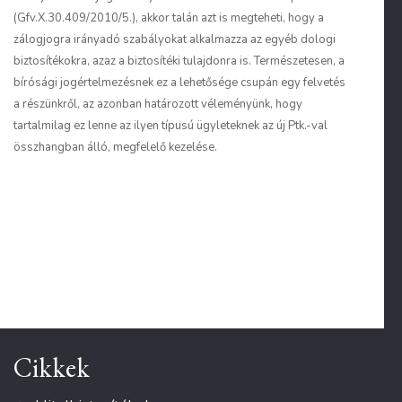
(Gfv.X.30.409/2010/5.), akkor talán azt is megteheti, hogy a
zálogjogra irányadó szabályokat alkalmazza az egyéb dologi
biztosítékokra, azaz a biztosítéki tulajdonra is. Természetesen, a
bírósági jogértelmezésnek ez a lehetősége csupán egy felvetés
a részünkről, az azonban határozott véleményünk, hogy
tartalmilag ez lenne az ilyen típusú ügyleteknek az új Ptk.-val
összhangban álló, megfelelő kezelése.
Cikkek