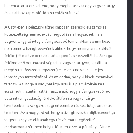
hanem a tartalom kellene, hogy meghatározza egy vagyontárgy
és az ahhoz kapcsolódó szereplők státuszát.
A Cstv.-ben a pénzügyi lízing kapcsán szereplő elszámolási
kötelezettség nem adekvát megoldása a helyzetnek: ha a
vagyontárgy tényleg a lízingbeadóé lenne, akkor semmi köze
nem lenne a lízingbevevőnek ahhoz, hogy mennyi annak aktuális
értéke (eltekintve persze attól a speciális helyzettől, ha ő maga
értéknövelő beruházást végzett a vagyontárgyon); az általa
megfizetett összeget egyszerűen le kellene vonni a teljes
időarányos tartozásából, és az kiadná, hogy ki kinek, mennyivel
tartozik. Az, hogy a vagyontárgy aktuális piaci értékén kell
elszámolni, szintén azt támasztja alá, hogy a lízingbevevőnek
valamilyen gazdasági érdeke áll fenn a vagyontárgy
tekintetében, azaz gazdasági értelemben őt kell tulajdonosnak
tekinteni. Az a magyarázat, hogy a lízingbevevő a díjfizetéssel „a
vagyontárgy vételárának egy részét már megfizette”
elsősorban azért nem helytálló, mert ezzel a pénzügyi lízinget