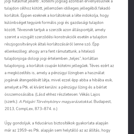
jogi hatalmat jelenti”, kötelmi jogilag azonban érvényesülnek a
tulajdon célhoz kötött, jellemzően időleges jellegéből fakadó
korlátok. Éppen ezeknek a korlátoknak a léte indokolja, hogy
különbséget tegyünk formális jogi és gazdasági tulajdon
között. Tévesnek tartjuk a szerzők azon álláspontját, amely
szerint a vizsgált szerződési konstrukciók esetén a tulajdon
részjogosítványok általi korlátozásáról lenne szó. Épp
ellenkezőleg: ahogy arra fent rámutattunk, a hitelező
tulajdonjoga dologi jogi értelemben „teljes”, korlátlan
tulajdonjog, a korlátok csupán kötelmi jellegűek. Téves ezért az
a megközelítés is, amely a pénzügyi lízingben a használat
jogának átengedését látja, mivel ezzel épp abba a hibába esik,
amelyet a Ptk. el kívánt kerülni: a pénzügyi lízing és a bérlet
összemosásába. (Lásd ehhez részletesen: Vékás Lajos
(szerk.):
A Polgári Törvénykönyv magyarázatokkal.
Budapest,
2013, CompLex, 873–874. o.)
Úgy gondoljuk, a fiduciárius biztosítékok gyakorlata alapján
már az 1959-es Ptk. alapján sem helytálló az az állítás, hogy