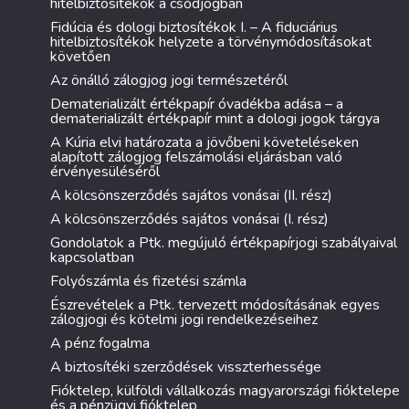
hitelbiztosítékok a csődjogban
Fidúcia és dologi biztosítékok I. – A fiduciárius
hitelbiztosítékok helyzete a törvénymódosításokat
követően
Az önálló zálogjog jogi természetéről
Dematerializált értékpapír óvadékba adása – a
dematerializált értékpapír mint a dologi jogok tárgya
A Kúria elvi határozata a jövőbeni követeléseken
alapított zálogjog felszámolási eljárásban való
érvényesüléséről
A kölcsönszerződés sajátos vonásai (II. rész)
A kölcsönszerződés sajátos vonásai (I. rész)
Gondolatok a Ptk. megújuló értékpapírjogi szabályaival
kapcsolatban
Folyószámla és fizetési számla
Észrevételek a Ptk. tervezett módosításának egyes
zálogjogi és kötelmi jogi rendelkezéseihez
A pénz fogalma
A biztosítéki szerződések visszterhessége
Fióktelep, külföldi vállalkozás magyarországi fióktelepe
és a pénzügyi fióktelep