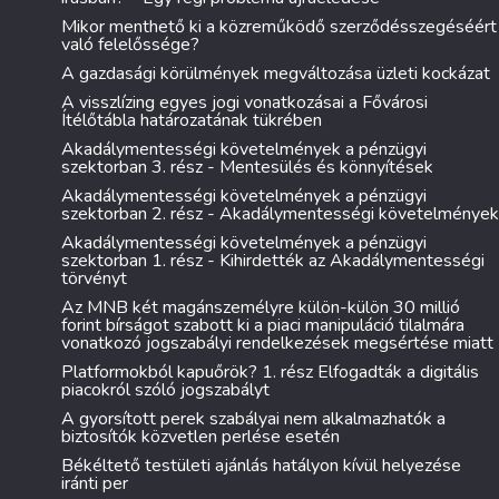
Mikor menthető ki a közreműködő szerződésszegéséért
való felelőssége?
A gazdasági körülmények megváltozása üzleti kockázat
A visszlízing egyes jogi vonatkozásai a Fővárosi
Ítélőtábla határozatának tükrében
Akadálymentességi követelmények a pénzügyi
szektorban 3. rész - Mentesülés és könnyítések
Akadálymentességi követelmények a pénzügyi
szektorban 2. rész - Akadálymentességi követelmények
Akadálymentességi követelmények a pénzügyi
szektorban 1. rész - Kihirdették az Akadálymentességi
törvényt
Az MNB két magánszemélyre külön-külön 30 millió
forint bírságot szabott ki a piaci manipuláció tilalmára
vonatkozó jogszabályi rendelkezések megsértése miatt
Platformokból kapuőrök? 1. rész Elfogadták a digitális
piacokról szóló jogszabályt
A gyorsított perek szabályai nem alkalmazhatók a
biztosítók közvetlen perlése esetén
Békéltető testületi ajánlás hatályon kívül helyezése
iránti per