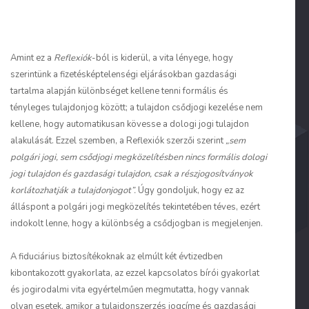
Amint ez a
Reflexiók
-ból is kiderül, a vita lényege, hogy
szerintünk a fizetésképtelenségi eljárásokban gazdasági
tartalma alapján különbséget kellene tenni formális és
tényleges tulajdonjog között; a tulajdon csődjogi kezelése nem
kellene, hogy automatikusan kövesse a dologi jogi tulajdon
alakulását. Ezzel szemben, a Reflexiók szerzői szerint
„
sem
polgári jogi, sem csődjogi megközelítésben nincs formális dologi
jogi tulajdon és gazdasági tulajdon, csak a részjogosítványok
korlátozhatják a tulajdonjogot”.
Úgy gondoljuk, hogy ez az
álláspont a polgári jogi megközelítés tekintetében téves, ezért
indokolt lenne, hogy a különbség a csődjogban is megjelenjen.
A fiduciárius biztosítékoknak az elmúlt két évtizedben
kibontakozott gyakorlata, az ezzel kapcsolatos bírói gyakorlat
és jogirodalmi vita egyértelműen megmutatta, hogy vannak
olyan esetek, amikor a tulajdonszerzés jogcíme és gazdasági