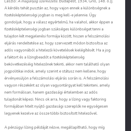
László:
A magánjog szerkezete.
Budapest, 1934, Grill, 148. o.)].
A kérdés tehát pusztán az, hogy vajon ennek a különbségnek a
fizetésképtelenségi jogban is meg kell-e jelennie. Úgy
gondoljuk, hogy a válasz egyértelmű, ha valahol, akkor éppen a
fizetésképtelenségi jogban szükséges különbséget tenni a
tulajdon két megjelenési formája között, hiszen a felszámolási
eljárás rendeltetése az, hogy szervezett módon biztosítsa az
adós vagyonából a hitelezői követelések kielégítését. Ha a jog
a faktort és a lízingbeadót a fizetésképtelenség
bekövetkezéséig hitelezőnek tekinti, akkor nem található olyan
jogpolitikai indok, amely szerint e státusz nem kellene, hogy
érvényesüljön a felszámolási eljárás során is. A felszámolási
vagyon részeként az olyan vagyontárgyat kell tekinteni, amely
nem formálisan, hanem gazdasági értelemben az adós
tulajdonát képezi. Nincs ok arra, hogy a lízing vagy faktoring
formájában hitelt nyújtó gazdasági szereplők ne egységesen
legyenek kezelve az össze többi biztosított hitelezővel.
A pénzügyi lízing példáját nézve, megállapítható, hogy míg