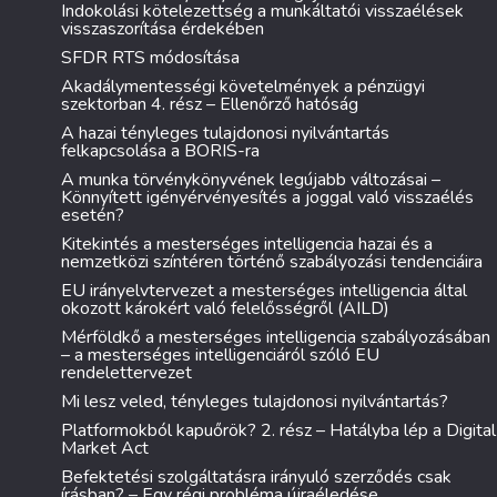
Indokolási kötelezettség a munkáltatói visszaélések
visszaszorítása érdekében
SFDR RTS módosítása
Akadálymentességi követelmények a pénzügyi
szektorban 4. rész – Ellenőrző hatóság
A hazai tényleges tulajdonosi nyilvántartás
felkapcsolása a BORIS-ra
A munka törvénykönyvének legújabb változásai –
Könnyített igényérvényesítés a joggal való visszaélés
esetén?
Kitekintés a mesterséges intelligencia hazai és a
nemzetközi színtéren történő szabályozási tendenciáira
EU irányelvtervezet a mesterséges intelligencia által
okozott károkért való felelősségről (AILD)
Mérföldkő a mesterséges intelligencia szabályozásában
– a mesterséges intelligenciáról szóló EU
rendelettervezet
Mi lesz veled, tényleges tulajdonosi nyilvántartás?
Platformokból kapuőrök? 2. rész – Hatályba lép a Digital
Market Act
Befektetési szolgáltatásra irányuló szerződés csak
írásban? – Egy régi probléma újraéledése