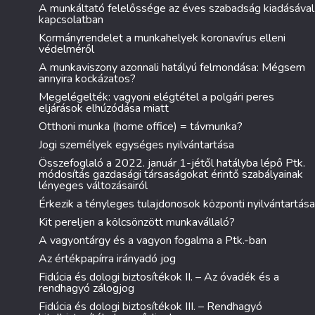
A munkáltató felelőssége az éves szabadság kiadásával
kapcsolatban
Kormányrendelet a munkahelyek koronavírus elleni
védelméről
A munkaviszony azonnali hatályú felmondása: Mégsem
annyira kockázatos?
Megelégelték: vagyoni elégtétel a polgári peres
eljárások elhúzódása miatt
Otthoni munka (home office) = távmunka?
Jogi személyek egységes nyilvántartása
Összefoglaló a 2022. január 1-jétől hatályba lépő Ptk.
módosítás gazdasági társaságokat érintő szabályainak
lényeges változásairól
Érkezik a tényleges tulajdonosok központi nyilvántartása
Kit pereljen a kölcsönzött munkavállaló?
A vagyontárgy és a vagyon fogalma a Ptk.-ban
Az értékpapírra irányadó jog
Fidúcia és dologi biztosítékok II. – Az óvadék és a
rendhagyó zálogjog
Fidúcia és dologi biztosítékok III. – Rendhagyó