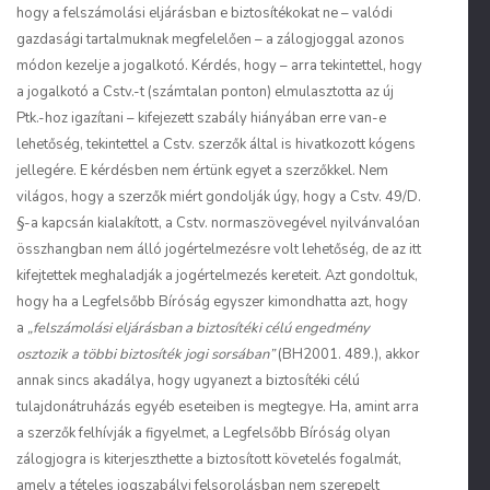
hogy a felszámolási eljárásban e biztosítékokat ne – valódi
gazdasági tartalmuknak megfelelően – a zálogjoggal azonos
módon kezelje a jogalkotó. Kérdés, hogy – arra tekintettel, hogy
a jogalkotó a Cstv.-t (számtalan ponton) elmulasztotta az új
Ptk.-hoz igazítani – kifejezett szabály hiányában erre van-e
lehetőség, tekintettel a Cstv. szerzők által is hivatkozott kógens
jellegére. E kérdésben nem értünk egyet a szerzőkkel. Nem
világos, hogy a szerzők miért gondolják úgy, hogy a Cstv. 49/D.
§-a kapcsán kialakított, a Cstv. normaszövegével nyilvánvalóan
összhangban nem álló jogértelmezésre volt lehetőség, de az itt
kifejtettek meghaladják a jogértelmezés kereteit. Azt gondoltuk,
hogy ha a Legfelsőbb Bíróság egyszer kimondhatta azt, hogy
a
„felszámolási eljárásban a biztosítéki célú engedmény
osztozik a többi biztosíték jogi sorsában”
(BH2001. 489.), akkor
annak sincs akadálya, hogy ugyanezt a biztosítéki célú
tulajdonátruházás egyéb eseteiben is megtegye. Ha, amint arra
a szerzők felhívják a figyelmet, a Legfelsőbb Bíróság olyan
zálogjogra is kiterjeszthette a biztosított követelés fogalmát,
amely a tételes jogszabályi felsorolásban nem szerepelt