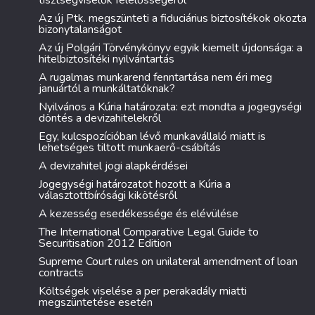
tisztségviselők felelősségéről
Az új Ptk. megszünteti a fiduciárius biztosítékok okozta
bizonytalanságot
Az új Polgári Törvénykönyv egyik kiemelt újdonsága: a
hitelbiztosítéki nyilvántartás
A rugalmas munkarend fenntartása nem éri meg
januártól a munkáltatóknak?
Nyilvános a Kúria határozata: ezt mondta a jogegységi
döntés a devizahitelekről
Egy, kulcspozícióban lévő munkavállaló miatt is
lehetséges tiltott munkaerő-csábítás
A devizahitel jogi alapkérdései
Jogegységi határozatot hozott a Kúria a
választottbírósági kikötésről
A kezesség esedékessége és elévülése
The International Comparative Legal Guide to
Securitisation 2012 Edition
Supreme Court rules on unilateral amendment of loan
contracts
Költségek viselése a per perakadály miatti
megszüntetése esetén