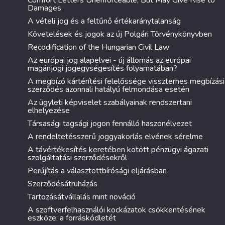
Comfort Letters Unenforceable, But May Give Rise to
Damages
A vételi jog és a feltűnő értékaránytalanság
Követelések és jogok az új Polgári Törvénykönyvben
Recodification of the Hungarian Civil Law
Az európai jog alapelvei - új állomás az európai
magánjogi jogegységesítés folyamatában?
A megbízó kártérítési felelőssége visszterhes megbízási
szerződés azonnali hatályú felmondása esetén
Az ügyleti képviselet szabályainak rendszertani
elhelyezése
Társasági tagsági jogon fennálló haszonélvezet
A rendeltetésszerű joggyakorlás elvének sérelme
A távértékesítés keretében kötött pénzügyi ágazati
szolgáltatási szerződésekről
Perújítás a választottbírósági eljárásban
Szerződésátruházás
Tartozásátvállalás mint nováció
A szoftverfelhasználói kockázatok csökkentésének
eszköze: a forráskódletét