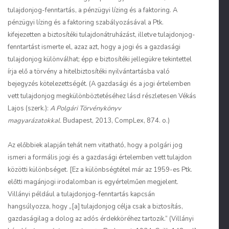
tulajdonjog-fenntartás, a pénzügyi lízing és a faktoring. A
pénzügyi lízing és a faktoring szabályozásával a Ptk.
kifejezetten a biztosítéki tulajdonátruházást, illetve tulajdonjog-
fenntartást ismerte el, azaz azt, hogy a jogi és a gazdasági
tulajdonjog különválhat; épp e biztosítéki jellegükre tekintettel
írja elő a törvény a hitelbiztosítéki nyilvántartásba való
bejegyzés kötelezettségét. (A gazdasági és a jogi értelemben
vett tulajdonjog megkülönböztetéséhez lásd részletesen Vékás
Lajos (szerk.):
A Polgári Törvénykönyv
magyarázatokkal.
Budapest, 2013, CompLex, 874. o.)
Az előbbiek alapján tehát nem vitatható, hogy a polgári jog
ismeri a formális jogi és a gazdasági értelemben vett tulajdon
közötti különbséget. [Ez a különbségtétel már az 1959-es Ptk.
előtti magánjogi irodalomban is egyértelműen megjelent.
Villányi például a tulajdonjog-fenntartás kapcsán
hangsúlyozza, hogy „[a] tulajdonjog célja csak a biztosítás,
gazdaságilag a dolog az adós érdekköréhez tartozik.” (Villányi