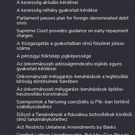
A kezesség aktuális kérdései
A kezesség néhány gyakorlati kérdése
Parliament passes plan for foreign-denominated debt
crisis
Supreme Court provides guidance on early repayment
charges
A Közigazgatás a gyakorlatban című folyóirat júniusi
száma
A pénzügyi fióktelep jogképessége
Az önkormányzati adósságrendezési eljárás egyes
gyakorlati kérdései
Önkormányzati mélygarázs-beruházások a legfelsőbb
bíróság döntésének tükrében
Az önkormányzati mélygarázs-beruházások építési-
hasznosítási konstrukciói
Szempontok a faktoring szerződés új Ptk.-ban történő
szabályozásához
Előszó a Tanulmányok a fiduciárius biztosítékok köréből
című tanulmánykötethez
Act Restricts Unilateral Amendments by Banks