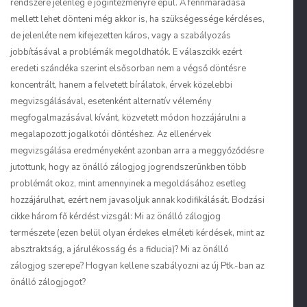
rendszere jelenleg e jogintézményre épül. A fennmaradása
mellett lehet dönteni még akkor is, ha szükségessége kérdéses,
de jelenléte nem kifejezetten káros, vagy a szabályozás
jobbításával a problémák megoldhatók. E válaszcikk ezért
eredeti szándéka szerint elsősorban nem a végső döntésre
koncentrált, hanem a felvetett bírálatok, érvek közelebbi
megvizsgálásával, esetenként alternatív vélemény
megfogalmazásával kívánt, közvetett módon hozzájárulni a
megalapozott jogalkotói döntéshez. Az ellenérvek
megvizsgálása eredményeként azonban arra a meggyőződésre
jutottunk, hogy az önálló zálogjog jogrendszerünkben több
problémát okoz, mint amennyinek a megoldásához esetleg
hozzájárulhat, ezért nem javasoljuk annak kodifikálását. Bodzási
cikke három fő kérdést vizsgál: Mi az önálló zálogjog
természete (ezen belül olyan érdekes elméleti kérdések, mint az
absztraktság, a járulékosság és a fiducia)? Mi az önálló
zálogjog szerepe? Hogyan kellene szabályozni az új Ptk.-ban az
önálló zálogjogot?