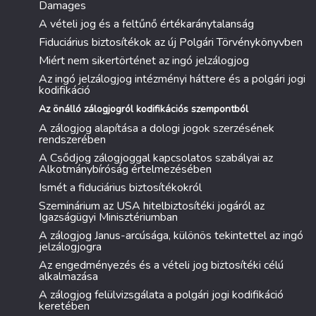
Damages
A vételi jog és a feltűnő értékaránytalanság
Fiduciárius biztosítékok az új Polgári Törvénykönyvben
Miért nem sikertörténet az ingó jelzálogjog
Az ingó jelzálogjog intézményi háttere és a polgári jogi
kodifikáció
Az önálló zálogjogról kodifikációs szempontból
A zálogjog alapítása a dologi jogok szerzésének
rendszerében
A Csődjog zálogjoggal kapcsolatos szabályai az
Alkotmánybíróság értelmezésében
Ismét a fiduciárius biztosítékokról
Szeminárium az USA hitelbiztosítéki jogáról az
Igazságügyi Minisztériumban
A zálogjog Janus-arcúsága, különös tekintettel az ingó
jelzálogjogra
Az engedményezés és a vételi jog biztosítéki célú
alkalmazása
A zálogjog felülvizsgálata a polgári jogi kodifikáció
keretében