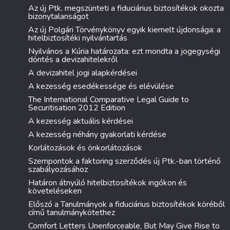
Az új Ptk. megszünteti a fiduciárius biztosítékok okozta
bizonytalanságot
Az új Polgári Törvénykönyv egyik kiemelt újdonsága: a
hitelbiztosítéki nyilvántartás
Nyilvános a Kúria határozata: ezt mondta a jogegységi
döntés a devizahitelekről
A devizahitel jogi alapkérdései
A kezesség esedékessége és elévülése
The International Comparative Legal Guide to
Securitisation 2012 Edition
A kezesség aktuális kérdései
A kezesség néhány gyakorlati kérdése
Korlátozások és önkorlátozások
Szempontok a faktoring szerződés új Ptk.-ban történő
szabályozásához
Határon átnyúló hitelbiztosítékok ingókon és
követeléseken
Előszó a Tanulmányok a fiduciárius biztosítékok köréből
című tanulmánykötethez
Comfort Letters Unenforceable, But May Give Rise to