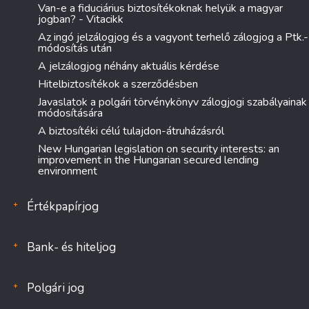
Van-e a fiduciárius biztosítékoknak helyük a magyar
jogban? - Vitacikk
Az ingó jelzálogjog és a vagyont terhelő zálogjog a Ptk.-
módosítás után
A jelzálogjog néhány aktuális kérdése
Hitelbiztosítékok a szerződésben
Javaslatok a polgári törvénykönyv zálogjogi szabályainak
módosítására
A biztosítéki célú tulajdon-átruházásról
New Hungarian legislation on security interests: an
improvement in the Hungarian secured lending
environment
Értékpapírjog
Bank- és hiteljog
Polgári jog