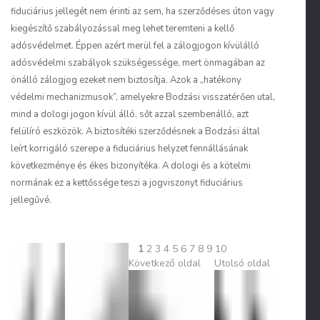
fiduciárius jellegét nem érinti az sem, ha szerződéses úton vagy
kiegészítő szabályozással meg lehet teremteni a kellő
adósvédelmet. Éppen azért merül fel a
zálogjogon kívülálló
adósvédelmi szabályok
szükségessége, mert önmagában az
önálló zálogjog ezeket nem biztosítja. Azok a „hatékony
védelmi mechanizmusok”, amelyekre Bodzási visszatérően utal,
mind a dologi jogon kívül álló, sőt azzal szembenálló, azt
felülíró eszközök. A biztosítéki szerződésnek a Bodzási által
leírt korrigáló szerepe a fiduciárius helyzet fennállásának
következménye és ékes bizonyítéka. A dologi és a kötelmi
normának ez a kettőssége teszi a jogviszonyt fiduciárius
jellegűvé.
1
2
3
4
5
6
7
8
9
10
Következő oldal
Utolsó oldal