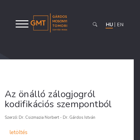
HU
EN
Az önálló zálogjogról
kodifikációs szempontból
Szerző: Dr. Csizmazia Norbert - Dr. Gárdos István
letöltés