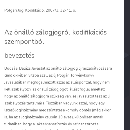
Polgári Jogi Kodifikáció, 2007/3. 32-41. o.
Az önálló zálogjogról kodifikációs
szempontból
bevezetés
Bodzási Balázs
Javaslat az önálló zálogjog újraszabályozására
című cikkében vitába száll az új Polgári Törvénykönyv
Javaslatában megfogalmazott azzal az állásponttal, hogy nem
kell szabályozni az önálló zálogjogot; állást foglal amellett,
hogy az önálló zálogjogra szükség van, és javaslatot tesz az új
szabályozás tartalmára. Tisztában vagyunk azzal, hogy egy
létező jogintézmény megszüntetése komoly döntés (még akkor
is, ha az a jogintézmény csupán 10 éves), különösen annak
tudatában, hogy a lakásfinanszírozás és refinanszírozás