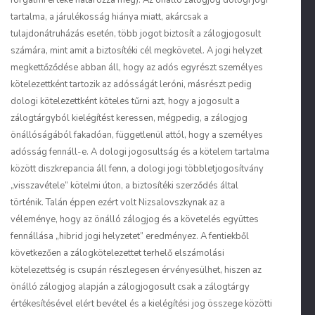
forgalmi értéke határozza meg). Az önálló zálogjog dologi jogi
tartalma, a járulékosság hiánya miatt, akárcsak a
tulajdonátruházás esetén, több jogot biztosít a zálogjogosult
számára, mint amit a biztosítéki cél megkövetel.
A jogi helyzet
megkettőződése
abban áll, hogy az adós egyrészt személyes
kötelezettként tartozik az adósságát leróni, másrészt pedig
dologi kötelezettként köteles tűrni azt, hogy a jogosult a
zálogtárgyból kielégítést keressen, mégpedig, a zálogjog
önállóságából fakadóan, függetlenül attól, hogy a személyes
adósság fennáll-e. A dologi jogosultság és a kötelem tartalma
között diszkrepancia áll fenn, a dologi jogi többletjogosítvány
„visszavétele” kötelmi úton, a biztosítéki szerződés által
történik. Talán éppen ezért volt Nizsalovszkynak az a
véleménye, hogy az önálló zálogjog és a követelés együttes
fennállása „hibrid jogi helyzetet” eredményez. A fentiekből
következően a zálogkötelezettet terhelő
elszámolási
kötelezettség
is csupán részlegesen érvényesülhet, hiszen az
önálló zálogjog alapján a zálogjogosult csak a zálogtárgy
értékesítésével elért bevétel és a kielégítési jog összege közötti