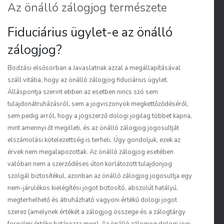
Az önálló zálogjog természete
Fiduciárius ügylet-e az önálló
zálogjog?
Bodzási elsősorban a Javaslatnak azzal a megállapításával
száll vitába, hogy az önálló zálogjog fiduciárius ügylet.
Álláspontja szerint ebben az esetben nincs szó sem
tulajdonátruházásról, sem a jogviszonyok megkettőződéséről,
sem pedig arról, hogy a jogszerző dologi jogilag többet kapna,
mint amennyi őt megilleti, és az önálló zálogjog jogosultját
elszámolási kötelezettség is terheli. Úgy gondoljuk, ezek az
érvek nem megalapozottak. Az önálló zálogjog esetében
valóban nem a szerződéses úton korlátozott tulajdonjog
szolgál biztosítékul, azonban az önálló zálogjog jogosultja egy
nem-járulékos kielégítési jogot biztosító, abszolút hatályú,
megterhelhető és átruházható
vagyoni értékű dologi jogot
szerez (amelynek értékét a zálogjog összege és a zálogtárgy