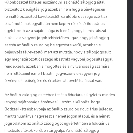
különbözettel köteles elszámolni, az önálló zálogjog által
biztosított kielégítési jog azonban nem függ a ténylegesen
fennálló biztosított követeléstől, ez utóbbi összege ezért az
elszámolásnak egyáltalán nem képezi részét. A fiduciárius
ügyleteknek az a sajátossága is fennáll, hogy
hamis látszat
alakul ki a vagyoni jogok tekintetében. Igaz, hogy jelzálogjog
esetén az önálló zálogjog bejegyzésre kerül, azonban e
bejegyzés félrevezető, mert azt mutatja, hogy a zálogjogosult
egy meghatározott összegű absztrakt vagyoni jogosultsággal
rendelkezik, azonban a mögöttes és a nyilvánosság számára
nem feltétlenül ismert bizalmi jogviszony e vagyoni jog
érvényesíthetőségére és értékére alapvető hatással van.
Az önálló zálogjog esetében tehát a fiduciárius ügyletek minden
lényegi sajátossága érvényesül. Azért is különös, hogy
Bodzási kétségbe vonja az önálló zálogjog fiduciárius jellegét,
mert tanulmánya nagyrészt a német jogon alapul, és a német
jogirodalom az önálló zálogjogot egyértelműen a fiduciárius
hitelbiztosítékok körében tárgyalja. Az önálló zálogjog