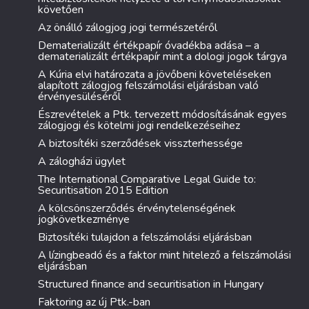
követően
Az önálló zálogjog jogi természetéről
Dematerializált értékpapír óvadékba adása – a
dematerializált értékpapír mint a dologi jogok tárgya
A Kúria elvi határozata a jövőbeni követeléseken
alapított zálogjog felszámolási eljárásban való
érvényesüléséről
Észrevételek a Ptk. tervezett módosításának egyes
zálogjogi és kötelmi jogi rendelkezéseihez
A biztosítéki szerződések visszterhessége
A zálogházi ügylet
The International Comparative Legal Guide to:
Securitisation 2015 Edition
A kölcsönszerződés érvénytelenségének
jogkövetkezménye
Biztosítéki tulajdon a felszámolási eljárásban
A lízingbeadó és a faktor mint hitelező a felszámolási
eljárásban
Structured finance and securitisation in Hungary
Faktoring az új Ptk.-ban