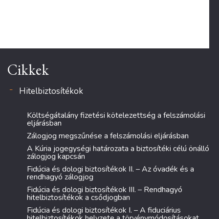
Cikkek
Hitelbiztosítékok
Költségátalány fizetési kötelezettség a felszámolási
eljárásban
Zálogjog megszűnése a felszámolási eljárásban
A Kúria jogegységi határozata a biztosítéki célú önálló
zálogjog kapcsán
Fidúcia és dologi biztosítékok II. – Az óvadék és a
rendhagyó zálogjog
Fidúcia és dologi biztosítékok III. – Rendhagyó
hitelbiztosítékok a csődjogban
Fidúcia és dologi biztosítékok I. – A fiduciárius
hitelbiztosítékok helyzete a törvénymódosításokat